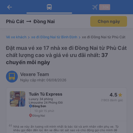
arrow_back
Tải app Vexere ngay!
Tải app Vexere
-30k
Mở app
Mở app
Nhận ưu đãi thành viên độc
-30k/ghế khi đặt vé máy bay qua
quyền
app
Phù Cát
Đồng Nai
Chọn ngày
Vé xe khách
xe đi Đồng Nai từ Bình Định
xe đi Đồng Nai từ Phù Cát
Đặt mua vé xe 17 nhà xe đi Đồng Nai từ Phù Cát
chất lượng cao và giá vé ưu đãi nhất
: 37
chuyến mỗi ngày
Vexere Team
Ngày cập nhật: 06/08/2026
Tuấn Tú Express
4.5
Luxury 34 phòng
(1903 đánh giá)
Limousine 24 Phòng Đôi
Bồng Sơn
10 giờ 15 phút
Đồng Nai
Nhà xe này ấn tượng với mình nhất là bác tài và anh nhân viên phụ xe. Từ
khâu gọi điện đến lúc lên xe đều rát sát sao và chủ động gọi cho mình để