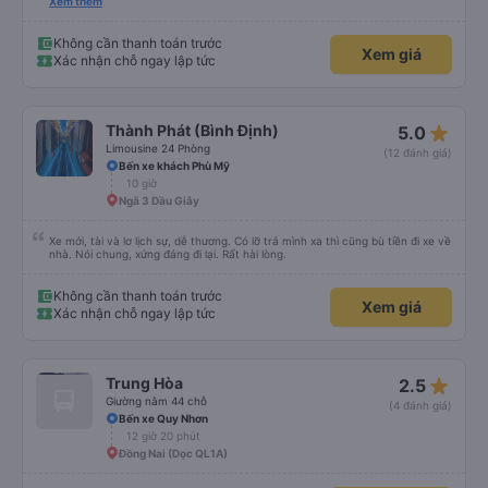
này là điểm cộng lớn, thường chỉ đi mấy tuyến du lịch mới có. Về xe thì có
Xem thêm
cổng sạc usb c là điểm cộng, phù hợp với dây sạc bây giờ. Xe đón/trả nhiều
điểm dọc cung đường nên thuận tiện cho khách. Lần sau đi Bình Định nhất
định ủng hộ tiếp nhà xe này. Chúc chủ xe làm ăn phát đạt mua thêm nhiều
Không cần thanh toán trước
Xem giá
xe chạy thêm nhiều khung giờ nữa và nâng cao tiêu chuẩn tuyến. Nếu xét
Xác nhận chỗ ngay lập tức
điểm trừ thì chỉ có thgian trả khách, team VXR set lệch với thực tế
star_rate
Thành Phát (Bình Định)
5.0
Limousine 24 Phòng
(12 đánh giá)
Bến xe khách Phù Mỹ
10 giờ
Ngã 3 Dầu Giây
Xe mới, tài và lơ lịch sự, dễ thương. Có lỡ trả mình xa thì cũng bù tiền đi xe về
nhà. Nói chung, xứng đáng đi lại. Rất hài lòng.
Không cần thanh toán trước
Xem giá
Xác nhận chỗ ngay lập tức
star_rate
Trung Hòa
2.5
Giường nằm 44 chỗ
(4 đánh giá)
Bến xe Quy Nhơn
12 giờ 20 phút
Đồng Nai (Dọc QL1A)