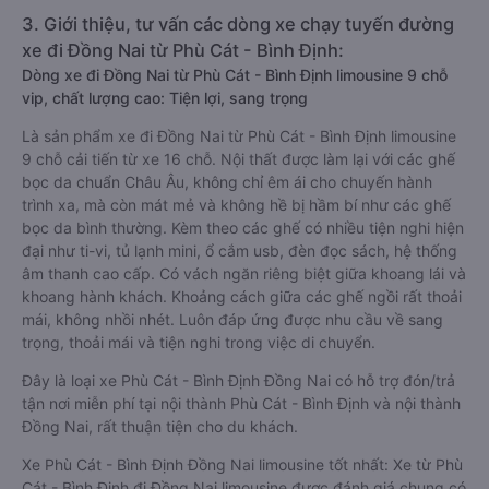
3. Giới thiệu, tư vấn các dòng xe chạy tuyến đường
xe đi Đồng Nai từ Phù Cát - Bình Định:
Dòng xe đi Đồng Nai từ Phù Cát - Bình Định limousine 9 chỗ
vip, chất lượng cao: Tiện lợi, sang trọng
Là sản phẩm xe đi Đồng Nai từ Phù Cát - Bình Định limousine
9 chỗ cải tiến từ xe 16 chỗ. Nội thất được làm lại với các ghế
bọc da chuẩn Châu Âu, không chỉ êm ái cho chuyến hành
trình xa, mà còn mát mẻ và không hề bị hầm bí như các ghế
bọc da bình thường. Kèm theo các ghế có nhiều tiện nghi hiện
đại như ti-vi, tủ lạnh mini, ổ cắm usb, đèn đọc sách, hệ thống
âm thanh cao cấp. Có vách ngăn riêng biệt giữa khoang lái và
khoang hành khách. Khoảng cách giữa các ghế ngồi rất thoải
mái, không nhồi nhét. Luôn đáp ứng được nhu cầu về sang
trọng, thoải mái và tiện nghi trong việc di chuyển.
Đây là loại xe Phù Cát - Bình Định Đồng Nai có hỗ trợ đón/trả
tận nơi miễn phí tại nội thành Phù Cát - Bình Định và nội thành
Đồng Nai, rất thuận tiện cho du khách.
Xe Phù Cát - Bình Định Đồng Nai limousine tốt nhất: Xe từ Phù
Cát - Bình Định đi Đồng Nai limousine được đánh giá chung có