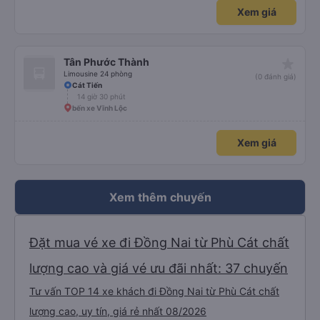
Xem giá
star_rate
Tân Phước Thành
Limousine 24 phòng
(0 đánh giá)
Cát Tiến
14 giờ 30 phút
bến xe Vĩnh Lộc
Xem giá
Xem thêm chuyến
Đặt mua vé xe đi Đồng Nai từ Phù Cát chất
lượng cao và giá vé ưu đãi nhất: 37 chuyến
Tư vấn TOP 14 xe khách đi Đồng Nai từ Phù Cát chất
lượng cao, uy tín, giá rẻ nhất 08/2026