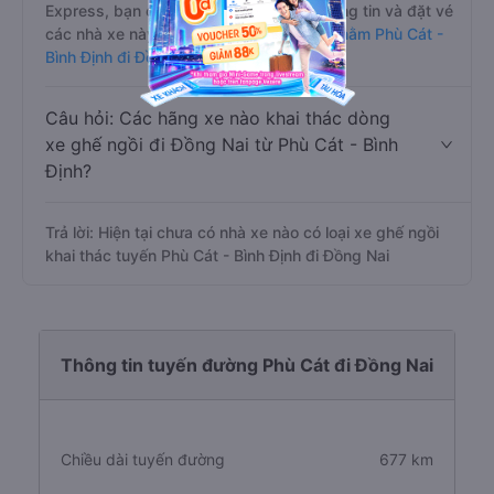
Express, bạn có thể tham khảo thêm thông tin và đặt vé
các nhà xe này tại trang này:
Xe giường nằm Phù Cát -
Bình Định đi Đồng Nai
Câu hỏi: Các hãng xe nào khai thác dòng
xe ghế ngồi đi Đồng Nai từ Phù Cát - Bình
Định?
Trả lời: Hiện tại chưa có nhà xe nào có loại xe ghế ngồi
khai thác tuyến Phù Cát - Bình Định đi Đồng Nai
Thông tin tuyến đường Phù Cát đi Đồng Nai
Chiều dài tuyến đường
677 km