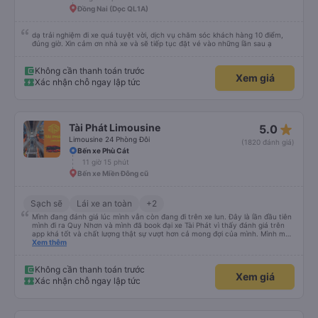
dừng xe thường xuyên theo lịch trình, đặc biệt là vì tôi dự định sẽ đi tuyến
Đồng Nai (Dọc QL1A)
đường này một lần nữa vào tuần tới.
dạ trải nghiệm đi xe quá tuyệt vời, dịch vụ chăm sóc khách hàng 10 điểm,
đúng giờ. Xin cảm ơn nhà xe và sẽ tiếp tục đặt vé vào những lần sau ạ
Không cần thanh toán trước
Xem giá
Xác nhận chỗ ngay lập tức
star_rate
Tài Phát Limousine
5.0
Limousine 24 Phòng Đôi
(1820 đánh giá)
Bến xe Phù Cát
11 giờ 15 phút
Bến xe Miền Đông cũ
Sạch sẽ
Lái xe an toàn
+2
Mình đang đánh giá lúc mình vẫn còn đang đi trên xe lun. Đây là lần đầu tiên
mình đi ra Quy Nhơn và mình đã book đại xe Tài Phát vì thấy đánh giá trên
app khá tốt và chất lượng thật sự vượt hơn cả mong đợi của mình. Mình mua
giường đôi và vừa đủ cho 2 người. Nhân viên của nhà xe phải nói là siêu nhiệt
Xem thêm
tình và dễ thương. Trước chuyến đi mình có gọi cho bên tổng đài thì anh
nhân viên hỗ trợ mình nói chuyện siêu nhẹ nhàng và vui vẻ . Lúc mình lên xe
trung chuyển và lên xe lớn thì luôn hỗ trợ xách vali giùm tụi mình. Trên xe thì
Không cần thanh toán trước
Xem giá
có cả bánh và sữa miễn phí cho khách còn chuẩn bị cả thuốc say xe, dép,
Xác nhận chỗ ngay lập tức
mền, gối và đặc biệt là có gối ôm. Nchung là phải chấm nhà xe 10 sao mới
đủ !!!