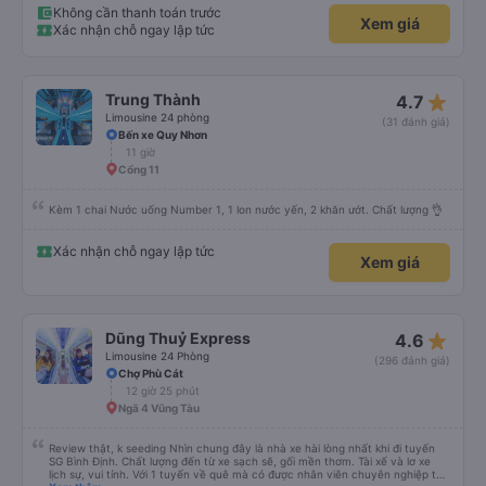
an sương, xe dừng đúng 3 lần (cả ăn tối) cho khách đi vệ sinh. cái hay ở đây
Không cần thanh toán trước
Xem giá
là khi gần tới chỗ ăn tối sẽ có loa thông báo, loa báo là dừng 30p nhưng thực
Xác nhận chỗ ngay lập tức
tế chỉ dừng khoảng 25p, chắc do khách đã lên đông đủ. tóm lại thì lần đầu đi
xe này và sẽ có lần sau nếu có dịp, ấn tượng tốt
star_rate
Trung Thành
4.7
Limousine 24 phòng
(31 đánh giá)
Bến xe Quy Nhơn
11 giờ
Cổng 11
Kèm 1 chai Nước uống Number 1, 1 lon nước yến, 2 khăn ướt. Chất lượng 👌
Xác nhận chỗ ngay lập tức
Xem giá
star_rate
Dũng Thuỷ Express
4.6
Limousine 24 Phòng
(296 đánh giá)
Chợ Phù Cát
12 giờ 25 phút
Ngã 4 Vũng Tàu
Review thật, k seeding Nhìn chung đây là nhà xe hài lòng nhất khi đi tuyến
SG Bình Định. Chất lượng đến từ xe sạch sẽ, gối mền thơm. Tài xế và lơ xe
lịch sự, vui tính. Với 1 tuyến về quê mà có được nhân viên chuyên nghiệp thế