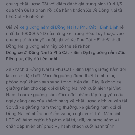
chung chất lượng Tốt với điểm đánh giá trung bình từ 4.1/5
dựa trên 6813 phản hồi của hành khách Xe về Đồng Nai từ
Phù Cát - Bình Định.
Giá vé
xe giường nằm đi Đồng Nai từ Phù Cát - Bình Định
rẻ
nhất là 400000VND của hãng xe Trung Hòa. Tùy thuộc vào
chương trình khuyến mãi, giá vé Xe Phù Cát - Bình Định đi
Đồng Nai giường nằm này có thể sẽ rẻ hơn.
Dòng xe đi Đồng Nai từ Phù Cát - Bình Định giường nằm đôi:
Riêng tư, đầy đủ tiện nghi
Xe khách đi Đồng Nai từ Phù Cát - Bình Định giường nằm đôi
là loại xe đặc biệt. Với mỗi giường được thiết kế như một
phòng ngủ khách sạn sang trọng, hiện đại. Đây là dòng xe
giường nằm cho cặp đôi đi Đồng Nai mới xuất hiện tại Việt
Nam. Loại xe giường nằm đôi ra đời nhằm đáp ứng yêu cầu
ngày càng cao của khách hàng về chất lượng dịch vụ vận tải.
So với xe giường nằm thông thường, xe giường nằm đôi đi
Đồng Nai có nhiều ưu điểm và tiện nghi vượt trội. Màn hình
LCD với hàng nghìn bộ phim giải trí, wifi, và nước uống và
chăn đắp miễn phí phục vụ hành khách suốt hành trình.