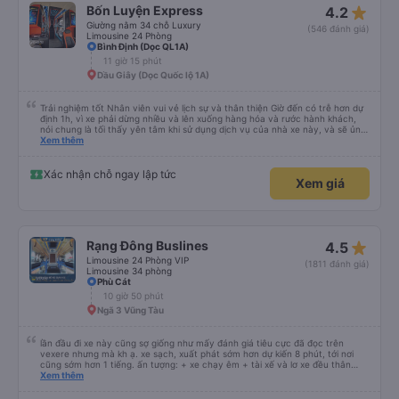
star_rate
Bốn Luyện Express
4.2
Giường nằm 34 chỗ Luxury
(546 đánh giá)
Limousine 24 Phòng
Bình Định (Dọc QL1A)
11 giờ 15 phút
Dầu Giây (Dọc Quốc lộ 1A)
Trải nghiệm tốt Nhân viên vui vẻ lịch sự và thân thiện Giờ đến có trễ hơn dự
định 1h, vì xe phải dừng nhiều và lên xuống hàng hóa và rước hành khách,
nói chung là tối thấy yên tâm khi sử dụng dịch vụ của nhà xe này, và sẽ ủng
hộ và giới thiệu cho người thân sử dụng dịch vụ của nhà xe này
Xem thêm
Xác nhận chỗ ngay lập tức
Xem giá
star_rate
Rạng Đông Buslines
4.5
Limousine 24 Phòng VIP
(1811 đánh giá)
Limousine 34 phòng
Phù Cát
10 giờ 50 phút
Ngã 3 Vũng Tàu
lần đầu đi xe này cũng sợ giống như mấy đánh giá tiêu cực đã đọc trên
vexere nhưng mà kh ạ. xe sạch, xuất phát sớm hơn dự kiến 8 phút, tới nơi
cũng sớm hơn 1 tiếng. ấn tượng: + xe chạy êm + tài xế và lơ xe đều thân
thiện dễ thương. thật ra cũng kh tiếp xúc nhiều+ lắm nhưng cá nhân mình
Xem thêm
cảm thấy vậy + đồ ăn tối đa dạng, nêm nếm thì tùy người thấy hợp, cá nhân
mình thấy kh hợp lắm nhưng chưa đến mức tệ mình đi chuyến quảng ngãi -