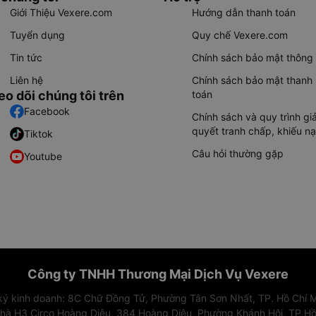
Giới Thiệu Vexere.com
Hướng dẫn thanh toán
Tuyển dụng
Quy chế Vexere.com
Tin tức
Chính sách bảo mật thông 
Liên hệ
Chính sách bảo mật thanh
eo dõi chúng tôi trên
toán
Facebook
Chính sách và quy trình giả
quyết tranh chấp, khiếu nạ
Tiktok
Câu hỏi thường gặp
Youtube
Công ty TNHH Thương Mại Dịch Vụ Vexere
 ký kinh doanh: 8C Chữ Đồng Tử, Phường Tân Sơn Nhất, TP. Hồ Chí M
nhà H3 Circo Hoàng Diệu, 384 Hoàng Diệu, Phường Khánh Hội, TP Hồ