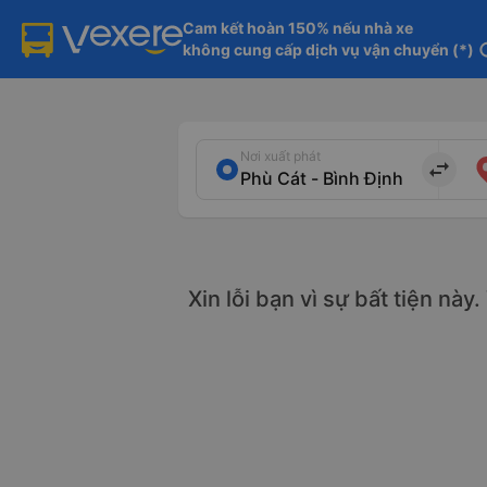
Cam kết hoàn 150% nếu nhà xe

không cung cấp dịch vụ vận chuyển (*)
in
Nơi xuất phát
import_export
Xin lỗi bạn vì sự bất tiện này