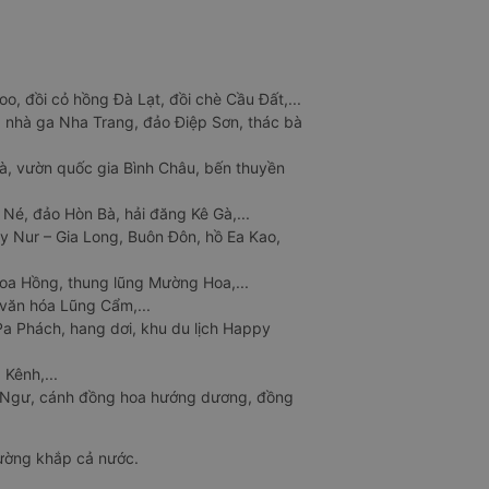
o, đồi cỏ hồng Đà Lạt, đồi chè Cầu Đất,...
 nhà ga Nha Trang, đảo Điệp Sơn, thác bà
à, vườn quốc gia Bình Châu, bến thuyền
 Né, đảo Hòn Bà, hải đăng Kê Gà,...
y Nur – Gia Long, Buôn Đôn, hồ Ea Kao,
Hoa Hồng, thung lũng Mường Hoa,...
văn hóa Lũng Cẩm,...
a Phách, hang dơi, khu du lịch Happy
 Kênh,...
n Ngư, cánh đồng hoa hướng dương, đồng
đường khắp cả nước.