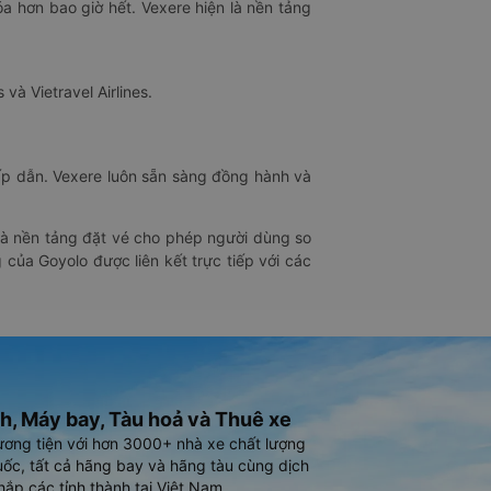
óa hơn bao giờ hết. Vexere hiện là nền tảng
 và Vietravel Airlines.
hấp dẫn. Vexere luôn sẵn sàng đồng hành và
 là nền tảng đặt vé cho phép người dùng so
 của Goyolo được liên kết trực tiếp với các
h, Máy bay, Tàu hoả và Thuê xe
ương tiện với hơn 3000+ nhà xe chất lượng
ốc, tất cả hãng bay và hãng tàu cùng dịch
hắp các tỉnh thành tại Việt Nam.