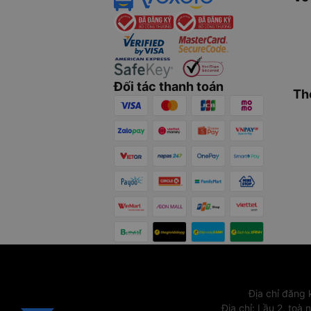
Đối tác thanh toán
Th
Địa chỉ đăng
Địa chỉ
:
Lầu 2, toà 