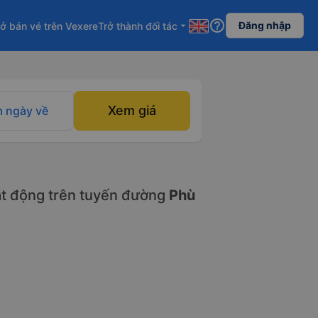
help_outline
Đăng nhập
ở bán vé trên Vexere
Trở thành đối tác
arrow_drop_down
Xem giá
 ngày về
t động trên tuyến đường
Phù