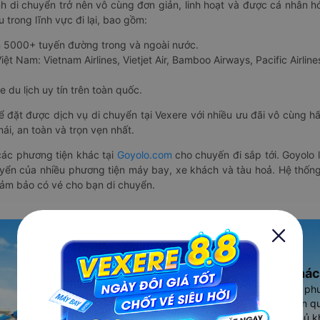
nh di chuyển trở nên vô cùng đơn giản, linh hoạt và được cá nhân h
 trong lĩnh vực đi lại, bao gồm:
n 5000+ tuyến đường trong và ngoài nước.
ệt Nam: Vietnam Airlines, Vietjet Air, Bamboo Airways, Pacific Airlines
 du lịch uy tín trên toàn quốc.
thể đặt được dịch vụ di chuyển tại Vexere với nhiều ưu đãi vô cùng 
i, an toàn và trọn vẹn nhất.
ác phương tiện khác tại
Goyolo.com
cho chuyến đi sắp tới. Goyolo
huyển của nhiều phương tiện máy bay, xe khách và tàu hoả. Hệ thống
đảm bảo có vé cho bạn di chuyển.
Ứng dụng đặt vé Xe khác
Vexere - ứng dụng đặt vé đa ph
cao, 5000+ tuyến đường toàn qu
vụ thuê xe máy, xe du lịch phủ k