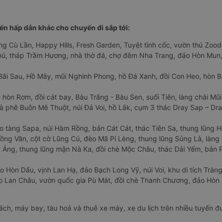
n hấp dẫn khác cho chuyến đi sắp tới:
ng Cù Lần, Happy Hills, Fresh Garden, Tuyệt tình cốc, vườn thú Zoodo
Phú, tháp Trầm Hương, nhà thờ đá, chợ đêm Nha Trang, đảo Hòn Mun,
Bãi Sau, Hồ Mây, mũi Nghinh Phong, hồ Đá Xanh, đồi Con Heo, hòn B
 hòn Rơm, đồi cát bay, Bàu Trắng - Bàu Sen, suối Tiên, làng chài Mũi
à phê Buôn Mê Thuột, núi Đá Voi, hồ Lắk, cụm 3 thác Dray Sap – Dra
o tàng Sapa, núi Hàm Rồng, bản Cát Cát, thác Tiên Sa, thung lũng 
ng Văn, cột cờ Lũng Cú, đèo Mã Pí Lèng, thung lũng Sủng Là, làng 
Áng, thung lũng mận Nà Ka, đồi chè Mộc Châu, thác Dải Yếm, bản P
o Hòn Dấu, vịnh Lan Hạ, đảo Bạch Long Vỹ, núi Voi, khu di tích Tràng
ảo Lan Châu, vườn quốc gia Pù Mát, đồi chè Thanh Chương, đảo Hò
hách, máy bay, tàu hoả và thuê xe máy, xe du lịch trên nhiều tuyến 