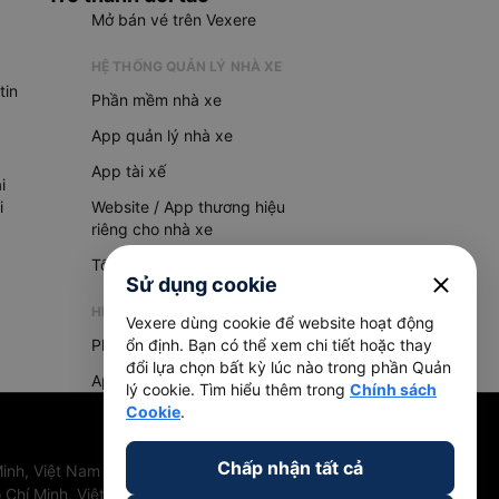
Mở bán vé trên Vexere
HỆ THỐNG QUẢN LÝ NHÀ XE
tin
Phần mềm nhà xe
App quản lý nhà xe
App tài xế
i
i
Website / App thương hiệu
riêng cho nhà xe
Tổng đài AI
close
Sử dụng cookie
HỆ THỐNG QUẢN LÝ HÀNG HOÁ
Vexere dùng cookie để website hoạt động
Phần mềm quản lý hàng hoá
ổn định. Bạn có thể xem chi tiết hoặc thay
đổi lựa chọn bất kỳ lúc nào trong phần Quản
App quản lý hàng hoá
lý cookie. Tìm hiểu thêm trong
Chính sách
Cookie
.
Chấp nhận tất cả
inh, Việt Nam
 Chí Minh, Việt Nam