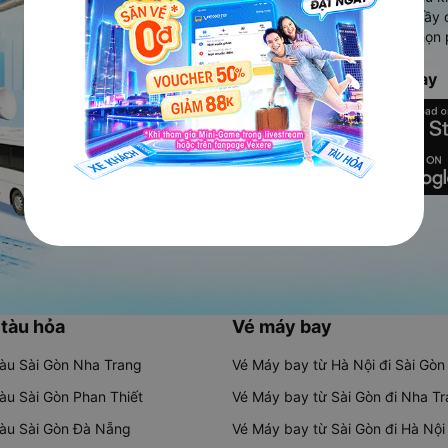
Ứng dụng hiển thị thông tin đầy 
người dùng so sánh và lựa chọn 
chóng và phù hợp nhất.
Tải ứng dụng Vexere ngay
 tàu hỏa
Vé máy bay
tàu Sài Gòn Nha Trang
Vé Máy bay từ Hà Nội đi Sài Gòn
tàu Sài Gòn Phan Thiết
Vé Máy bay từ Sài Gòn đi Nha T
tàu Sài Gòn Đà Nẵng
Vé Máy bay từ Sài Gòn đi Hà Nội