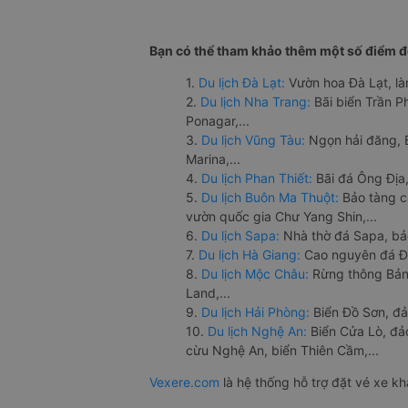
Bạn có thể tham khảo thêm một số điểm đế
1.
Du lịch Đà Lạt:
Vườn hoa Đà Lạt, là
2.
Du lịch Nha Trang:
Bãi biển Trần 
Ponagar,...
3.
Du lịch Vũng Tàu:
Ngọn hải đăng, 
Marina,...
4.
Du lịch Phan Thiết:
Bãi đá Ông Địa,
5.
Du lịch Buôn Ma Thuột:
Bảo tàng c
vườn quốc gia Chư Yang Shin,...
6.
Du lịch Sapa:
Nhà thờ đá Sapa, bả
7.
Du lịch Hà Giang:
Cao nguyên đá Đồ
8.
Du lịch Mộc Châu:
Rừng thông Bản 
Land,...
9.
Du lịch Hải Phòng:
Biển Đồ Sơn, đả
10.
Du lịch Nghệ An:
Biển Cửa Lò, đ
cừu Nghệ An, biển Thiên Cầm,...
Vexere.com
là hệ thống hỗ trợ đặt vé xe k