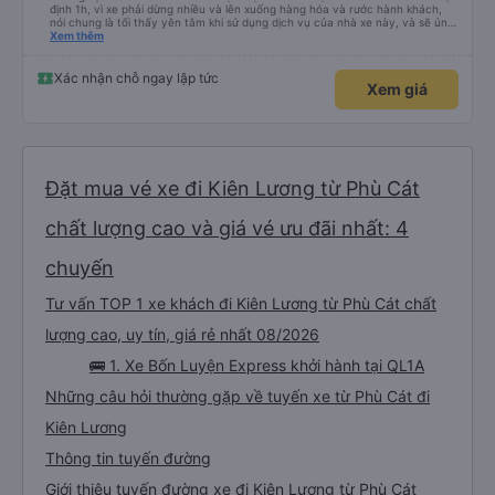
định 1h, vì xe phải dừng nhiều và lên xuống hàng hóa và rước hành khách,
nói chung là tối thấy yên tâm khi sử dụng dịch vụ của nhà xe này, và sẽ ủng
hộ và giới thiệu cho người thân sử dụng dịch vụ của nhà xe này
Xem thêm
Xác nhận chỗ ngay lập tức
Xem giá
Đặt mua vé xe đi Kiên Lương từ Phù Cát
chất lượng cao và giá vé ưu đãi nhất: 4
chuyến
Tư vấn TOP 1 xe khách đi Kiên Lương từ Phù Cát chất
lượng cao, uy tín, giá rẻ nhất 08/2026
🚌 1. Xe Bốn Luyện Express khởi hành tại QL1A
Những câu hỏi thường gặp về tuyến xe từ Phù Cát đi
Kiên Lương
Thông tin tuyến đường
Giới thiệu tuyến đường xe đi Kiên Lương từ Phù Cát