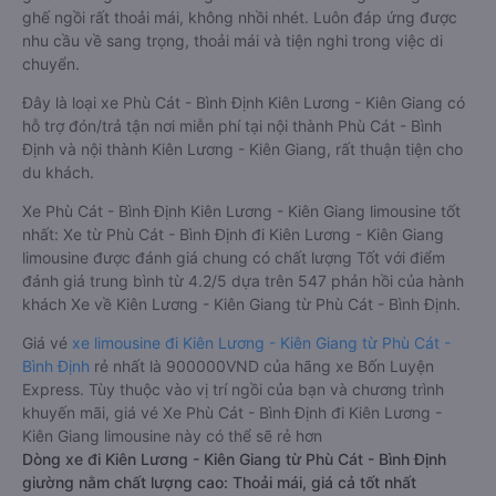
ghế ngồi rất thoải mái, không nhồi nhét. Luôn đáp ứng được
nhu cầu về sang trọng, thoải mái và tiện nghi trong việc di
chuyển.
Đây là loại xe Phù Cát - Bình Định Kiên Lương - Kiên Giang có
hỗ trợ đón/trả tận nơi miễn phí tại nội thành Phù Cát - Bình
Định và nội thành Kiên Lương - Kiên Giang, rất thuận tiện cho
du khách.
Xe Phù Cát - Bình Định Kiên Lương - Kiên Giang limousine tốt
nhất: Xe từ Phù Cát - Bình Định đi Kiên Lương - Kiên Giang
limousine được đánh giá chung có chất lượng Tốt với điểm
đánh giá trung bình từ 4.2/5 dựa trên 547 phản hồi của hành
khách Xe về Kiên Lương - Kiên Giang từ Phù Cát - Bình Định.
Giá vé
xe limousine đi Kiên Lương - Kiên Giang từ Phù Cát -
Bình Định
rẻ nhất là 900000VND của hãng xe Bốn Luyện
Express. Tùy thuộc vào vị trí ngồi của bạn và chương trình
khuyến mãi, giá vé Xe Phù Cát - Bình Định đi Kiên Lương -
Kiên Giang limousine này có thể sẽ rẻ hơn
Dòng xe đi Kiên Lương - Kiên Giang từ Phù Cát - Bình Định
giường nằm chất lượng cao: Thoải mái, giá cả tốt nhất