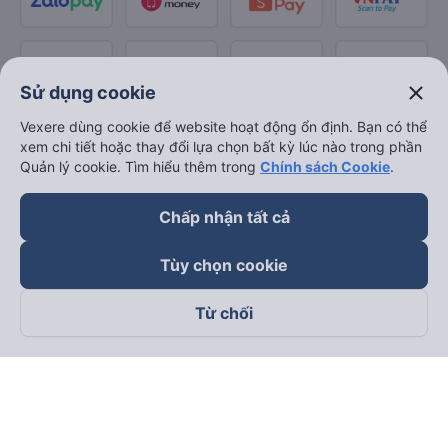
close
Sử dụng cookie
Vexere dùng cookie để website hoạt động ổn định. Bạn có thể
xem chi tiết hoặc thay đổi lựa chọn bất kỳ lúc nào trong phần
Quản lý cookie. Tìm hiểu thêm trong
Chính sách Cookie
.
Chấp nhận tất cả
Tùy chọn cookie
Từ chối
Theo dõi chúng tôi trên
Facebook
Tiktok
Youtube
Công ty TNHH Thương Mại Dịch Vụ Vexere