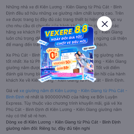
Những nhà xe đi Kiên Lương - Kiên Giang từ Phù Cát - Bình
Định đều sở hữu những xe giường nằm chất lượng cao. Trên
xe được trang bị đầy đủ các trang thiết bị hiện đại phục vụ
cho nhu cầu di chuyển của hành khách. Bên cạnh đó, các
hãng xe khách Phù Cát - Bình Định Kiên Lương - Kiên Giang
luôn chú trọng đến chất lượng dịch vụ, không ngừng cải thiện
để mang đến trải nghiệm hoàn hảo cho hành khách.
Xe Phù Cát - Bình Định Kiên Lương - Kiên Giang giường nằm
tốt nhất: Xe từ Phù Cát - Bình Định đi Kiên Lương - Kiên Giang
giường nằm được đánh giá chung chất lượng Tốt với điểm
đánh giá trung bình từ 4.2/5 dựa trên 547 phản hồi của hành
khách Xe về Kiên Lương - Kiên Giang từ Phù Cát - Bình Định.
Giá vé
xe giường nằm đi Kiên Lương - Kiên Giang từ Phù Cát -
Bình Định
rẻ nhất là 900000VND của hãng xe Bốn Luyện
Express. Tùy thuộc vào chương trình khuyến mãi, giá vé Xe
Phù Cát - Bình Định đi Kiên Lương - Kiên Giang giường nằm
này có thể sẽ rẻ hơn.
Dòng xe đi Kiên Lương - Kiên Giang từ Phù Cát - Bình Định
giường nằm đôi: Riêng tư, đầy đủ tiện nghi