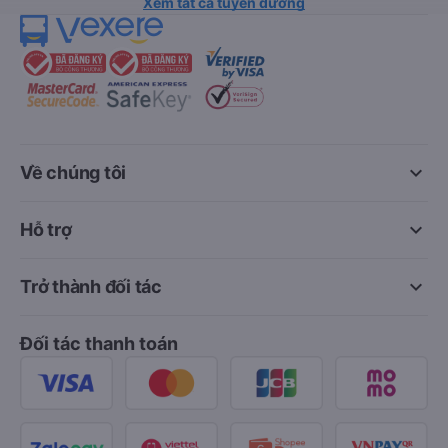
Xem tất cả tuyến đường
keyboard_arrow_down
Về chúng tôi
keyboard_arrow_down
Hỗ trợ
keyboard_arrow_down
Trở thành đối tác
Đối tác thanh toán