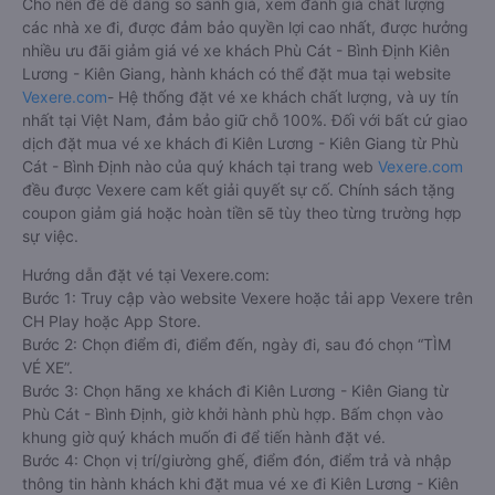
Cho nên để dễ dàng so sánh giá, xem đánh giá chất lượng
các nhà xe đi, được đảm bảo quyền lợi cao nhất, được hưởng
nhiều ưu đãi giảm giá vé xe khách Phù Cát - Bình Định Kiên
Lương - Kiên Giang, hành khách có thể đặt mua tại website
Vexere.com
- Hệ thống đặt vé xe khách chất lượng, và uy tín
nhất tại Việt Nam, đảm bảo giữ chỗ 100%. Đối với bất cứ giao
dịch đặt mua vé xe khách đi Kiên Lương - Kiên Giang từ Phù
Cát - Bình Định nào của quý khách tại trang web
Vexere.com
đều được Vexere cam kết giải quyết sự cố. Chính sách tặng
coupon giảm giá hoặc hoàn tiền sẽ tùy theo từng trường hợp
sự việc.
Hướng dẫn đặt vé tại Vexere.com:
Bước 1: Truy cập vào website Vexere hoặc tải app Vexere trên
CH Play hoặc App Store.
Bước 2: Chọn điểm đi, điểm đến, ngày đi, sau đó chọn “TÌM
VÉ XE”.
Bước 3: Chọn hãng xe khách đi Kiên Lương - Kiên Giang từ
Phù Cát - Bình Định, giờ khởi hành phù hợp. Bấm chọn vào
khung giờ quý khách muốn đi để tiến hành đặt vé.
Bước 4: Chọn vị trí/giường ghế, điểm đón, điểm trả và nhập
thông tin hành khách khi đặt mua vé xe đi Kiên Lương - Kiên