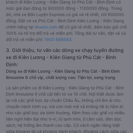
khách đi Kiên Lương - Kiên Giang từ Phù Cát - Bình Định có
mức giá dao động từ 900000 đồng - 1100000 đồng. Trong
đó, nhà xe Bốn Luyện Express có giá vé rẻ nhất, chỉ 900000
đồng. Đặt vé xe Phù Cát - Bình Định Kiên Lương - Kiên Giang
chính hãng tại
Vexere.com
để có giá rẻ nhất, đảm bảo giữ chỗ
100% và hỗ trợ đổi trả vé miễn phí. Tổng đài tư vấn, đặt vé và
đổi trả vé miễn phí:
1900 888684
.
3. Giới thiệu, tư vấn các dòng xe chạy tuyến đường
xe đi Kiên Lương - Kiên Giang từ Phù Cát - Bình
Định:
Dòng xe đi Kiên Lương - Kiên Giang từ Phù Cát - Bình Định
limousine 9 chỗ vip, chất lượng cao: Tiện lợi, sang trọng
Là sản phẩm xe đi Kiên Lương - Kiên Giang từ Phù Cát - Bình
Định limousine 9 chỗ cải tiến từ xe 16 chỗ. Nội thất được làm
lại với các ghế bọc da chuẩn Châu Âu, không chỉ êm ái cho
chuyến hành trình xa, mà còn mát mẻ và không hề bị hầm bí
như các ghế bọc da bình thường. Kèm theo các ghế có nhiều
tiện nghi hiện đại như ti-vi, tủ lạnh mini, ổ cắm usb, đèn đọc
sách, hệ thống âm thanh cao cấp. Có vách ngăn riêng biệt
giữa khoang lái và khoang hành khách. Khoảng cách giữa các