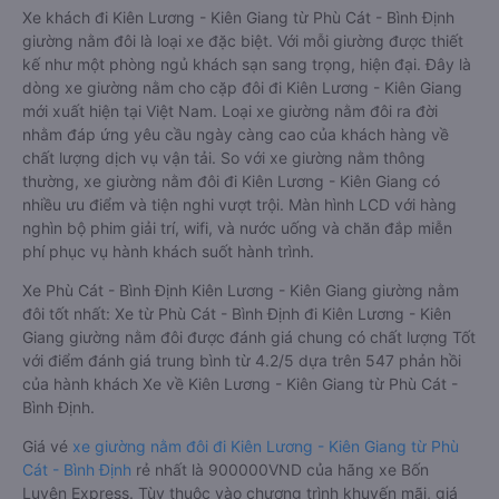
Xe khách đi Kiên Lương - Kiên Giang từ Phù Cát - Bình Định
giường nằm đôi là loại xe đặc biệt. Với mỗi giường được thiết
kế như một phòng ngủ khách sạn sang trọng, hiện đại. Đây là
dòng xe giường nằm cho cặp đôi đi Kiên Lương - Kiên Giang
mới xuất hiện tại Việt Nam. Loại xe giường nằm đôi ra đời
nhằm đáp ứng yêu cầu ngày càng cao của khách hàng về
chất lượng dịch vụ vận tải. So với xe giường nằm thông
thường, xe giường nằm đôi đi Kiên Lương - Kiên Giang có
nhiều ưu điểm và tiện nghi vượt trội. Màn hình LCD với hàng
nghìn bộ phim giải trí, wifi, và nước uống và chăn đắp miễn
phí phục vụ hành khách suốt hành trình.
Xe Phù Cát - Bình Định Kiên Lương - Kiên Giang giường nằm
đôi tốt nhất: Xe từ Phù Cát - Bình Định đi Kiên Lương - Kiên
Giang giường nằm đôi được đánh giá chung có chất lượng Tốt
với điểm đánh giá trung bình từ 4.2/5 dựa trên 547 phản hồi
của hành khách Xe về Kiên Lương - Kiên Giang từ Phù Cát -
Bình Định.
Giá vé
xe giường nằm đôi đi Kiên Lương - Kiên Giang từ Phù
Cát - Bình Định
rẻ nhất là 900000VND của hãng xe Bốn
Luyện Express. Tùy thuộc vào chương trình khuyến mãi, giá