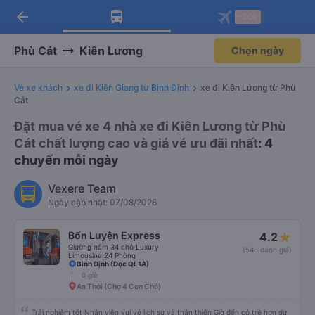
arrow_back
Tải app Vexere ngay!
Tải app Vexere
-30k
Mở app
Mở app
Nhận ưu đãi thành viên độc
-30k/ghế khi đặt vé máy bay qua
quyền
app
Phù Cát
Kiên Lương
Chọn ngày
Vé xe khách
xe đi Kiên Giang từ Bình Định
xe đi Kiên Lương từ Phù
Cát
Đặt mua vé xe 4 nhà xe đi Kiên Lương từ Phù
Cát chất lượng cao và giá vé ưu đãi nhất
: 4
chuyến mỗi ngày
Vexere Team
Ngày cập nhật: 07/08/2026
Bốn Luyện Express
4.2
Giường nằm 34 chỗ Luxury
(546 đánh giá)
Limousine 24 Phòng
Bình Định (Dọc QL1A)
0 giờ
An Thới (Chợ 4 Con Chó)
Trải nghiệm tốt Nhân viên vui vẻ lịch sự và thân thiện Giờ đến có trễ hơn dự