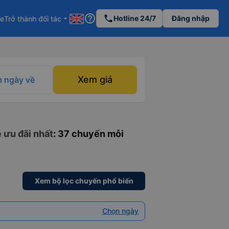
help_outline
phone
Hotline 24/7
Đăng nhập
re
Trở thành đối tác
arrow_drop_down
Xem giá
 ngày về
 ưu đãi nhất
: 37 chuyến mỗi
Xem bộ lọc chuyến phổ biến
Chọn ngày