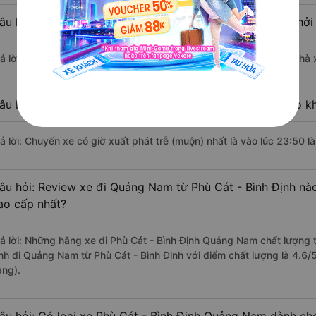
âu hỏi: Nhà xe đi Phù Cát - Bình Định Quảng Nam nào khởi
rả lời: Chuyến xe có giờ xuất phát sớm nhất vào lúc 0:25 là của nhà 
âu hỏi: Nhà xe đi Quảng Nam từ Phù Cát - Bình Định nào kh
rả lời: Chuyến xe có giờ xuất phát trễ (muộn) nhất là vào lúc 23:50 l
âu hỏi: Review xe đi Quảng Nam từ Phù Cát - Bình Định nào 
ao cấp nhất?
rả lời: Những hãng xe đi Phù Cát - Bình Định Quảng Nam chất lượng t
nh đi Quảng Nam từ Phù Cát - Bình Định với điểm chất lượng là 4.6
àng).