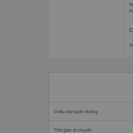
t
N
C
T
Chiều dài tuyến đường
Thời gian di chuyển