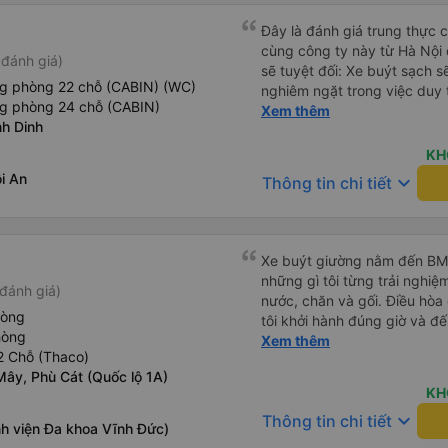
Đây là đánh giá trung thực củ
cùng công ty này từ Hà Nội
đánh giá)
sẽ tuyệt đối: Xe buýt sạch s
ng phòng 22 chỗ (CABIN) (WC)
nghiêm ngặt trong việc duy 
ng phòng 24 chỗ (CABIN)
phép ăn trên xe. Đây là lần đ
Xem thêm
nh Dinh
đến vấn đề sạch sẽ như vậy 
xe buýt đều trông mới và sạc
KH
trên xe hoạt động hoàn hảo 
i An
keyboard_arrow_down
Thông tin chi tiết
sạc: Có sẵn cổng sạc USB v
tiên tôi thấy. • Môi trường 
bật đèn không cần thiết hoặc
thư giãn và ngủ trong suốt h
Xe buýt giường nằm đến BMT 
xuyên: Họ lên lịch dừng thư
những gì tôi từng trải nghiệ
đánh giá)
mọi người. Điểm chưa tốt: •
nước, chăn và gối. Điều hòa
chót: Vài giờ trước khi khởi 
hòng
tôi khởi hành đúng giờ và đ
điểm đón đã được thay đổi 
hòng
xế rất tuyệt so với những t
Xem thêm
khoảng 30 phút. Tuy nhiên, 
2 Chỗ (Thaco)
nhiều tiếng còi xe, không có
VND, tôi thấy công bằng. • T
Mây, Phù Cát (Quốc lộ 1A)
cảm giác lái xe an toàn nên r
không thực sự thân thiện h
KH
qua Vexere và có vị trí xe bu
mức không thể chịu nổi. • X
keyboard_arrow_down
Thông tin chi tiết
phải tìm kiếm xung quanh bế
nh viện Đa khoa Vĩnh Đức)
chúng tôi chuyển sang xe b
đề của bến xe Đà Lạt (không