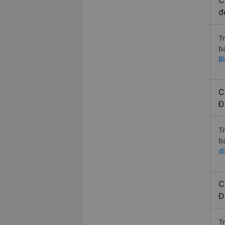
C
đ
T
b
B
C
Đ
T
b
đ
C
Đ
T