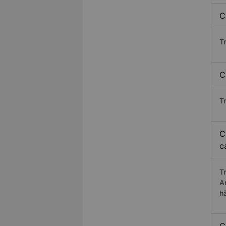
C
T
C
T
C
c
T
A
h