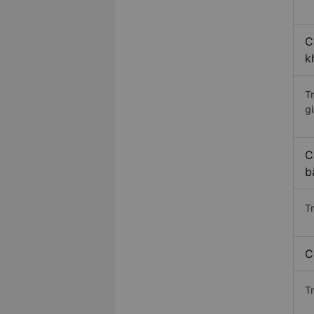
C
k
T
gi
C
b
T
C
T