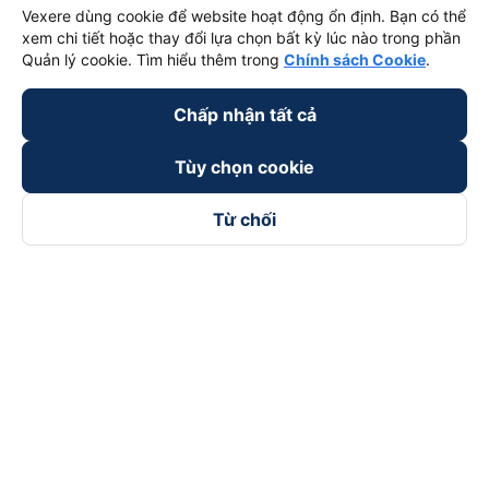
Vexere dùng cookie để website hoạt động ổn định. Bạn có thể
xem chi tiết hoặc thay đổi lựa chọn bất kỳ lúc nào trong phần
Quản lý cookie. Tìm hiểu thêm trong
Chính sách Cookie
.
Chấp nhận tất cả
Tùy chọn cookie
keyboard_arrow_down
Về chúng tôi
Từ chối
keyboard_arrow_down
Hỗ trợ
keyboard_arrow_down
Trở thành đối tác
Đối tác thanh toán