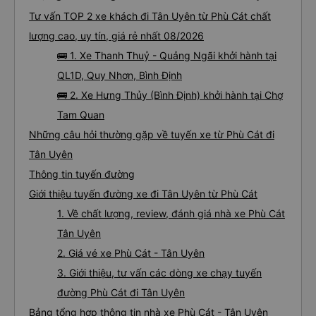
phát khăn ướt cho mình, lần nào dừng đi wc cũng đều có phát khăn ướt nhé
Tư vấn TOP 2 xe khách đi Tân Uyên từ Phù Cát chất
(10 điểm), sáng sớm thì có phát thêm bàn chải kem đánh răng dùng 1 lần. À
trên xe có sẵn 2 chai nước suối 500ml nữa. Chuyến xe yên lặng, tài xế ko hút
thuốc, ko chửi thề, ko to tiếng là mình thấy tuyệt vời rồi. À xe đến bến xe lúc
lượng cao, uy tín, giá rẻ nhất 08/2026
7h30, sớm hơn dự kiến trên web 1 tiếng nhé. Xe có trung chuyển nội thành
Quảng Ngãi nữa, tới bến mấy anh bên nhà xe sẽ hỏi mình về đâu để trung
🚌 1. Xe Thanh Thuỷ - Quảng Ngãi khởi hành tại
chuyển á, k thì mình chủ động đăng ký cũng đc. Xe mới, sạch sẽ, thơm tho,
thích lắm. Trên xe còn treo nhiều gấu bông dễ thương lắm 😁
QL1D, Quy Nhơn, Bình Định
🚌 2. Xe Hưng Thủy (Bình Định) khởi hành tại Chợ
Tam Quan
Những câu hỏi thường gặp về tuyến xe từ Phù Cát đi
Tân Uyên
Thông tin tuyến đường
Giới thiệu tuyến đường xe đi Tân Uyên từ Phù Cát
1. Về chất lượng, review, đánh giá nhà xe Phù Cát
Tân Uyên
2. Giá vé xe Phù Cát - Tân Uyên
3. Giới thiệu, tư vấn các dòng xe chạy tuyến
đường Phù Cát đi Tân Uyên
Bảng tổng hợp thông tin nhà xe Phù Cát - Tân Uyên