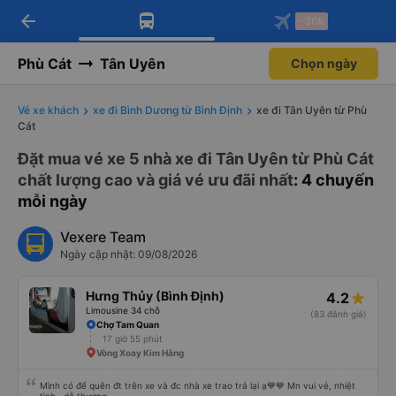
arrow_back
Tải app Vexere ngay!
Tải app Vexere
-30k
Mở app
Mở app
Nhận ưu đãi thành viên độc
-30k/ghế khi đặt vé máy bay qua
quyền
app
Phù Cát
Tân Uyên
Chọn ngày
Vé xe khách
xe đi Bình Dương từ Bình Định
xe đi Tân Uyên từ Phù
Cát
Đặt mua vé xe 5 nhà xe đi Tân Uyên từ Phù Cát
chất lượng cao và giá vé ưu đãi nhất
: 4 chuyến
mỗi ngày
Vexere Team
Ngày cập nhật: 09/08/2026
Hưng Thủy (Bình Định)
4.2
Limousine 34 chỗ
(83 đánh giá)
Chợ Tam Quan
17 giờ 55 phút
Vòng Xoay Kim Hằng
Mình có để quên đt trên xe và đc nhà xe trao trả lại ạ💙💙 Mn vui vẻ, nhiệt