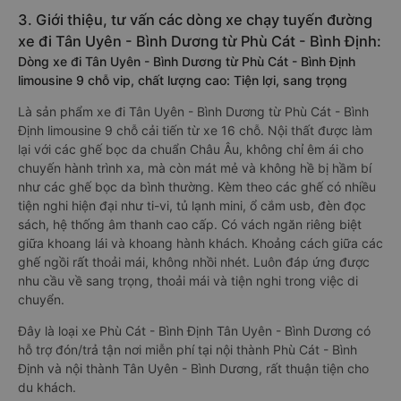
3. Giới thiệu, tư vấn các dòng xe chạy tuyến đường
xe đi Tân Uyên - Bình Dương từ Phù Cát - Bình Định:
Dòng xe đi Tân Uyên - Bình Dương từ Phù Cát - Bình Định
limousine 9 chỗ vip, chất lượng cao: Tiện lợi, sang trọng
Là sản phẩm xe đi Tân Uyên - Bình Dương từ Phù Cát - Bình
Định limousine 9 chỗ cải tiến từ xe 16 chỗ. Nội thất được làm
lại với các ghế bọc da chuẩn Châu Âu, không chỉ êm ái cho
chuyến hành trình xa, mà còn mát mẻ và không hề bị hầm bí
như các ghế bọc da bình thường. Kèm theo các ghế có nhiều
tiện nghi hiện đại như ti-vi, tủ lạnh mini, ổ cắm usb, đèn đọc
sách, hệ thống âm thanh cao cấp. Có vách ngăn riêng biệt
giữa khoang lái và khoang hành khách. Khoảng cách giữa các
ghế ngồi rất thoải mái, không nhồi nhét. Luôn đáp ứng được
nhu cầu về sang trọng, thoải mái và tiện nghi trong việc di
chuyển.
Đây là loại xe Phù Cát - Bình Định Tân Uyên - Bình Dương có
hỗ trợ đón/trả tận nơi miễn phí tại nội thành Phù Cát - Bình
Định và nội thành Tân Uyên - Bình Dương, rất thuận tiện cho
du khách.