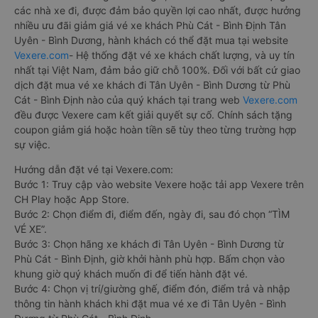
các nhà xe đi, được đảm bảo quyền lợi cao nhất, được hưởng
nhiều ưu đãi giảm giá vé xe khách Phù Cát - Bình Định Tân
Uyên - Bình Dương, hành khách có thể đặt mua tại website
Vexere.com
- Hệ thống đặt vé xe khách chất lượng, và uy tín
nhất tại Việt Nam, đảm bảo giữ chỗ 100%. Đối với bất cứ giao
dịch đặt mua vé xe khách đi Tân Uyên - Bình Dương từ Phù
Cát - Bình Định nào của quý khách tại trang web
Vexere.com
đều được Vexere cam kết giải quyết sự cố. Chính sách tặng
coupon giảm giá hoặc hoàn tiền sẽ tùy theo từng trường hợp
sự việc.
Hướng dẫn đặt vé tại Vexere.com:
Bước 1: Truy cập vào website Vexere hoặc tải app Vexere trên
CH Play hoặc App Store.
Bước 2: Chọn điểm đi, điểm đến, ngày đi, sau đó chọn “TÌM
VÉ XE”.
Bước 3: Chọn hãng xe khách đi Tân Uyên - Bình Dương từ
Phù Cát - Bình Định, giờ khởi hành phù hợp. Bấm chọn vào
khung giờ quý khách muốn đi để tiến hành đặt vé.
Bước 4: Chọn vị trí/giường ghế, điểm đón, điểm trả và nhập
thông tin hành khách khi đặt mua vé xe đi Tân Uyên - Bình