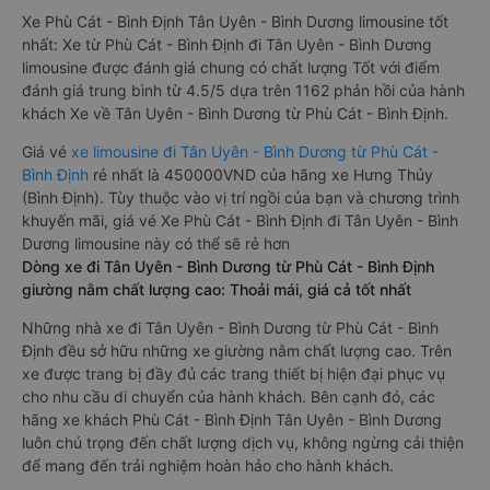
Xe Phù Cát - Bình Định Tân Uyên - Bình Dương limousine tốt
nhất: Xe từ Phù Cát - Bình Định đi Tân Uyên - Bình Dương
limousine được đánh giá chung có chất lượng Tốt với điểm
đánh giá trung bình từ 4.5/5 dựa trên 1162 phản hồi của hành
khách Xe về Tân Uyên - Bình Dương từ Phù Cát - Bình Định.
Giá vé
xe limousine đi Tân Uyên - Bình Dương từ Phù Cát -
Bình Định
rẻ nhất là 450000VND của hãng xe Hưng Thủy
(Bình Định). Tùy thuộc vào vị trí ngồi của bạn và chương trình
khuyến mãi, giá vé Xe Phù Cát - Bình Định đi Tân Uyên - Bình
Dương limousine này có thể sẽ rẻ hơn
Dòng xe đi Tân Uyên - Bình Dương từ Phù Cát - Bình Định
giường nằm chất lượng cao: Thoải mái, giá cả tốt nhất
Những nhà xe đi Tân Uyên - Bình Dương từ Phù Cát - Bình
Định đều sở hữu những xe giường nằm chất lượng cao. Trên
xe được trang bị đầy đủ các trang thiết bị hiện đại phục vụ
cho nhu cầu di chuyển của hành khách. Bên cạnh đó, các
hãng xe khách Phù Cát - Bình Định Tân Uyên - Bình Dương
luôn chú trọng đến chất lượng dịch vụ, không ngừng cải thiện
để mang đến trải nghiệm hoàn hảo cho hành khách.