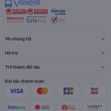
keyboard_arrow_down
Về chúng tôi
keyboard_arrow_down
Hỗ trợ
keyboard_arrow_down
Trở thành đối tác
Đối tác thanh toán