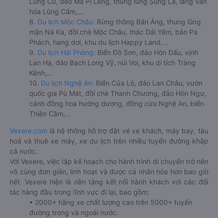
Lũng Cú, đèo Mã Pí Lèng, thung lũng Sủng Là, làng văn
hóa Lũng Cẩm,...
8.
Du lịch Mộc Châu:
Rừng thông Bản Áng, thung lũng
mận Nà Ka, đồi chè Mộc Châu, thác Dải Yếm, bản Pa
Phách, hang dơi, khu du lịch Happy Land,...
9.
Du lịch Hải Phòng:
Biển Đồ Sơn, đảo Hòn Dấu, vịnh
Lan Hạ, đảo Bạch Long Vỹ, núi Voi, khu di tích Tràng
Kênh,...
10.
Du lịch Nghệ An:
Biển Cửa Lò, đảo Lan Châu, vườn
quốc gia Pù Mát, đồi chè Thanh Chương, đảo Hòn Ngư,
cánh đồng hoa hướng dương, đồng cừu Nghệ An, biển
Thiên Cầm,...
Vexere.com
là hệ thống hỗ trợ đặt vé xe khách, máy bay, tàu
hoả và thuê xe máy, xe du lịch trên nhiều tuyến đường khắp
cả nước.
Với Vexere, việc lập kế hoạch cho hành trình di chuyển trở nên
vô cùng đơn giản, linh hoạt và được cá nhân hóa hơn bao giờ
hết. Vexere hiện là nền tảng kết nối hành khách với các đối
tác hàng đầu trong lĩnh vực đi lại, bao gồm:
• 2000+ hãng xe chất lượng cao trên 5000+ tuyến
đường trong và ngoài nước.