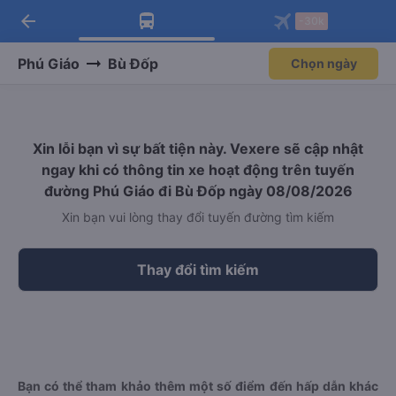
arrow_back
Tải app Vexere ngay!
Tải app Vexere
-30k
Mở app
Mở app
Nhận ưu đãi thành viên độc
-30k/ghế khi đặt vé máy bay qua
quyền
app
Phú Giáo
Bù Đốp
Chọn ngày
Xin lỗi bạn vì sự bất tiện này. Vexere sẽ cập nhật
ngay khi có thông tin xe hoạt động trên tuyến
đường Phú Giáo đi Bù Đốp ngày 08/08/2026
Xin bạn vui lòng thay đổi tuyến đường tìm kiếm
Thay đổi tìm kiếm
Bạn có thể tham khảo thêm một số điểm đến hấp dẫn khác