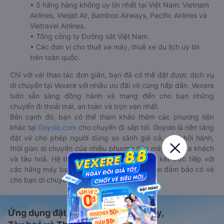
• 5 hãng hàng không uy tín nhất tại Việt Nam: Vietnam
Airlines, Vietjet Air, Bamboo Airways, Pacific Airlines và
Vietravel Airlines.
• Tổng công ty Đường sắt Việt Nam.
• Các đơn vị cho thuê xe máy, thuê xe du lịch uy tín
trên toàn quốc.
Chỉ với vài thao tác đơn giản, bạn đã có thể đặt được dịch vụ
di chuyển tại Vexere với nhiều ưu đãi vô cùng hấp dẫn. Vexere
luôn sẵn sàng đồng hành và mang đến cho bạn những
chuyến đi thoải mái, an toàn và trọn vẹn nhất.
Bên cạnh đó, bạn có thể tham khảo thêm các phương tiện
khác tại
Goyolo.com
cho chuyến đi sắp tới. Goyolo là nền tảng
đặt vé cho phép người dùng so sánh giá cả, giờ khởi hành,
thời gian di chuyển của nhiều phương tiện máy bay, xe khách
và tàu hoả. Hệ thống của Goyolo được liên kết trực tiếp với
các hãng máy bay, xe khách và tàu hoả, luôn đảm bảo có vé
cho bạn di chuyển.
Ứng dụng đặt vé Xe khách, Máy bay,