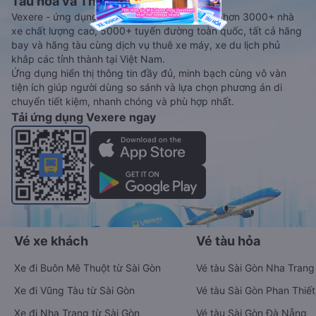
Tàu hoả và Thuê xe
Vexere - ứng dụng đặt vé đa phương tiện với hơn 3000+ nhà
xe chất lượng cao, 5000+ tuyến đường toàn quốc, tất cả hãng
bay và hãng tàu cùng dịch vụ thuê xe máy, xe du lịch phủ
khắp các tỉnh thành tại Việt Nam.
Ứng dụng hiển thị thông tin đầy đủ, minh bạch cùng vô vàn
tiện ích giúp người dùng so sánh và lựa chọn phương án di
chuyển tiết kiệm, nhanh chóng và phù hợp nhất.
Tải ứng dụng Vexere ngay
Vé xe khách
Vé tàu hỏa
Xe đi Buôn Mê Thuột từ Sài Gòn
Vé tàu Sài Gòn Nha Trang
Xe đi Vũng Tàu từ Sài Gòn
Vé tàu Sài Gòn Phan Thiết
Xe đi Nha Trang từ Sài Gòn
Vé tàu Sài Gòn Đà Nẵng