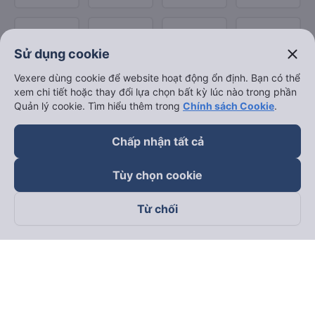
close
Sử dụng cookie
Vexere dùng cookie để website hoạt động ổn định. Bạn có thể
xem chi tiết hoặc thay đổi lựa chọn bất kỳ lúc nào trong phần
Quản lý cookie. Tìm hiểu thêm trong
Chính sách Cookie
.
Chấp nhận tất cả
Tùy chọn cookie
Từ chối
Theo dõi chúng tôi trên
Facebook
Tiktok
Youtube
Công ty TNHH Thương Mại Dịch Vụ Vexere