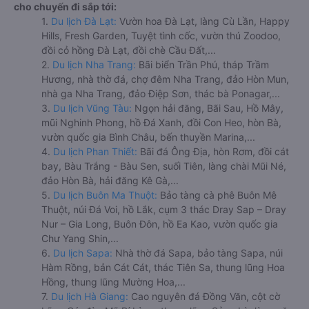
cho chuyến đi sắp tới:
1.
Du lịch Đà Lạt:
Vườn hoa Đà Lạt, làng Cù Lần, Happy
Hills, Fresh Garden, Tuyệt tình cốc, vườn thú Zoodoo,
đồi cỏ hồng Đà Lạt, đồi chè Cầu Đất,...
2.
Du lịch Nha Trang:
Bãi biển Trần Phú, tháp Trầm
Hương, nhà thờ đá, chợ đêm Nha Trang, đảo Hòn Mun,
nhà ga Nha Trang, đảo Điệp Sơn, thác bà Ponagar,...
3.
Du lịch Vũng Tàu:
Ngọn hải đăng, Bãi Sau, Hồ Mây,
mũi Nghinh Phong, hồ Đá Xanh, đồi Con Heo, hòn Bà,
vườn quốc gia Bình Châu, bến thuyền Marina,...
4.
Du lịch Phan Thiết:
Bãi đá Ông Địa, hòn Rơm, đồi cát
bay, Bàu Trắng - Bàu Sen, suối Tiên, làng chài Mũi Né,
đảo Hòn Bà, hải đăng Kê Gà,...
5.
Du lịch Buôn Ma Thuột:
Bảo tàng cà phê Buôn Mê
Thuột, núi Đá Voi, hồ Lắk, cụm 3 thác Dray Sap – Dray
Nur – Gia Long, Buôn Đôn, hồ Ea Kao, vườn quốc gia
Chư Yang Shin,...
6.
Du lịch Sapa:
Nhà thờ đá Sapa, bảo tàng Sapa, núi
Hàm Rồng, bản Cát Cát, thác Tiên Sa, thung lũng Hoa
Hồng, thung lũng Mường Hoa,...
7.
Du lịch Hà Giang:
Cao nguyên đá Đồng Văn, cột cờ