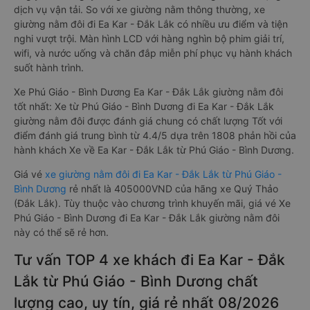
dịch vụ vận tải. So với xe giường nằm thông thường, xe
giường nằm đôi đi Ea Kar - Đắk Lắk có nhiều ưu điểm và tiện
nghi vượt trội. Màn hình LCD với hàng nghìn bộ phim giải trí,
wifi, và nước uống và chăn đắp miễn phí phục vụ hành khách
suốt hành trình.
Xe Phú Giáo - Bình Dương Ea Kar - Đắk Lắk giường nằm đôi
tốt nhất: Xe từ Phú Giáo - Bình Dương đi Ea Kar - Đắk Lắk
giường nằm đôi được đánh giá chung có chất lượng Tốt với
điểm đánh giá trung bình từ 4.4/5 dựa trên 1808 phản hồi của
hành khách Xe về Ea Kar - Đắk Lắk từ Phú Giáo - Bình Dương.
Giá vé
xe giường nằm đôi đi Ea Kar - Đắk Lắk từ Phú Giáo -
Bình Dương
rẻ nhất là 405000VND của hãng xe Quý Thảo
(Đắk Lắk). Tùy thuộc vào chương trình khuyến mãi, giá vé Xe
Phú Giáo - Bình Dương đi Ea Kar - Đắk Lắk giường nằm đôi
này có thể sẽ rẻ hơn.
Tư vấn TOP 4 xe khách đi Ea Kar - Đắk
Lắk từ Phú Giáo - Bình Dương chất
lượng cao, uy tín, giá rẻ nhất 08/2026