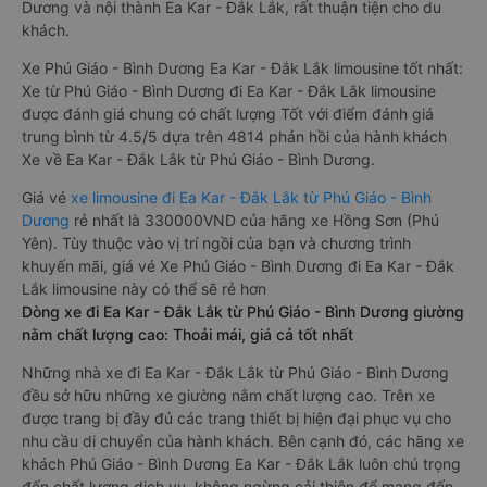
Dương và nội thành Ea Kar - Đắk Lắk, rất thuận tiện cho du
khách.
Xe Phú Giáo - Bình Dương Ea Kar - Đắk Lắk limousine tốt nhất:
Xe từ Phú Giáo - Bình Dương đi Ea Kar - Đắk Lắk limousine
được đánh giá chung có chất lượng Tốt với điểm đánh giá
trung bình từ 4.5/5 dựa trên 4814 phản hồi của hành khách
Xe về Ea Kar - Đắk Lắk từ Phú Giáo - Bình Dương.
Giá vé
xe limousine đi Ea Kar - Đắk Lắk từ Phú Giáo - Bình
Dương
rẻ nhất là 330000VND của hãng xe Hồng Sơn (Phú
Yên). Tùy thuộc vào vị trí ngồi của bạn và chương trình
khuyến mãi, giá vé Xe Phú Giáo - Bình Dương đi Ea Kar - Đắk
Lắk limousine này có thể sẽ rẻ hơn
Dòng xe đi Ea Kar - Đắk Lắk từ Phú Giáo - Bình Dương giường
nằm chất lượng cao: Thoải mái, giá cả tốt nhất
Những nhà xe đi Ea Kar - Đắk Lắk từ Phú Giáo - Bình Dương
đều sở hữu những xe giường nằm chất lượng cao. Trên xe
được trang bị đầy đủ các trang thiết bị hiện đại phục vụ cho
nhu cầu di chuyển của hành khách. Bên cạnh đó, các hãng xe
khách Phú Giáo - Bình Dương Ea Kar - Đắk Lắk luôn chú trọng
đến chất lượng dịch vụ, không ngừng cải thiện để mang đến