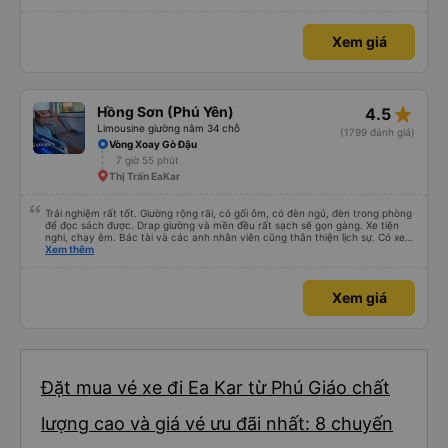
Xem giá
star_rate
Hồng Sơn (Phú Yên)
4.5
Limousine giường nằm 34 chỗ
(1799 đánh giá)
Vòng Xoay Gò Đậu
7 giờ 55 phút
Thị Trấn EaKar
Trải nghiệm rất tốt. Giường rộng rãi, có gối ôm, có đèn ngủ, đèn trong phòng
để đọc sách được. Drap giường và mền đều rất sạch sẽ gọn gàng. Xe tiện
nghi, chạy êm. Bác tài và các anh nhân viên cũng thân thiện lịch sự. Có xe
trung chuyển về nội thành thành phố tuy hoà rất tiện. Giá vé hợp lý. Nói
Xem thêm
chung là mình rất ưng ý, cảm ơn nhà xe.
Xem giá
Đặt mua vé xe đi Ea Kar từ Phú Giáo chất
lượng cao và giá vé ưu đãi nhất: 8 chuyến