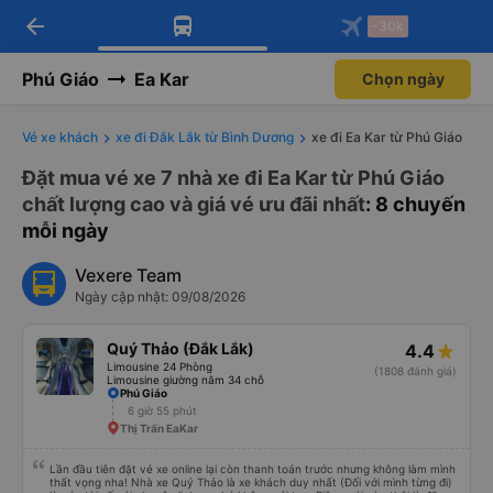
arrow_back
Tải app Vexere ngay!
Tải app Vexere
-30k
Mở app
Mở app
Nhận ưu đãi thành viên độc
-30k/ghế khi đặt vé máy bay qua
quyền
app
Phú Giáo
Ea Kar
Chọn ngày
Vé xe khách
xe đi Đắk Lắk từ Bình Dương
xe đi Ea Kar từ Phú Giáo
Đặt mua vé xe 7 nhà xe đi Ea Kar từ Phú Giáo
chất lượng cao và giá vé ưu đãi nhất
: 8 chuyến
mỗi ngày
Vexere Team
Ngày cập nhật: 09/08/2026
Quý Thảo (Đắk Lắk)
4.4
Limousine 24 Phòng
(1808 đánh giá)
Limousine giường nằm 34 chỗ
Phú Giáo
6 giờ 55 phút
Thị Trấn EaKar
Lần đầu tiên đặt vé xe online lại còn thanh toán trước nhưng không làm mình
thất vọng nha! Nhà xe Quý Thảo là xe khách duy nhất (Đối với mình từng đi)