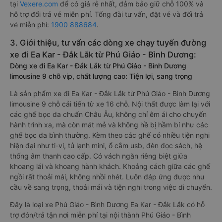
tại
Vexere.com
để có giá rẻ nhất, đảm bảo giữ chỗ 100% và
hỗ trợ đổi trả vé miễn phí. Tổng đài tư vấn, đặt vé và đổi trả
vé miễn phí:
1900 888684
.
3. Giới thiệu, tư vấn các dòng xe chạy tuyến đường
xe đi Ea Kar - Đắk Lắk từ Phú Giáo - Bình Dương:
Dòng xe đi Ea Kar - Đắk Lắk từ Phú Giáo - Bình Dương
limousine 9 chỗ vip, chất lượng cao: Tiện lợi, sang trọng
Là sản phẩm xe đi Ea Kar - Đắk Lắk từ Phú Giáo - Bình Dương
limousine 9 chỗ cải tiến từ xe 16 chỗ. Nội thất được làm lại với
các ghế bọc da chuẩn Châu Âu, không chỉ êm ái cho chuyến
hành trình xa, mà còn mát mẻ và không hề bị hầm bí như các
ghế bọc da bình thường. Kèm theo các ghế có nhiều tiện nghi
hiện đại như ti-vi, tủ lạnh mini, ổ cắm usb, đèn đọc sách, hệ
thống âm thanh cao cấp. Có vách ngăn riêng biệt giữa
khoang lái và khoang hành khách. Khoảng cách giữa các ghế
ngồi rất thoải mái, không nhồi nhét. Luôn đáp ứng được nhu
cầu về sang trọng, thoải mái và tiện nghi trong việc di chuyển.
Đây là loại xe Phú Giáo - Bình Dương Ea Kar - Đắk Lắk có hỗ
trợ đón/trả tận nơi miễn phí tại nội thành Phú Giáo - Bình