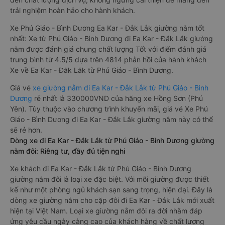
trải nghiệm hoàn hảo cho hành khách.
Xe Phú Giáo - Bình Dương Ea Kar - Đắk Lắk giường nằm tốt
nhất: Xe từ Phú Giáo - Bình Dương đi Ea Kar - Đắk Lắk giường
nằm được đánh giá chung chất lượng Tốt với điểm đánh giá
trung bình từ 4.5/5 dựa trên 4814 phản hồi của hành khách
Xe về Ea Kar - Đắk Lắk từ Phú Giáo - Bình Dương.
Giá vé
xe giường nằm đi Ea Kar - Đắk Lắk từ Phú Giáo - Bình
Dương
rẻ nhất là 330000VND của hãng xe Hồng Sơn (Phú
Yên). Tùy thuộc vào chương trình khuyến mãi, giá vé Xe Phú
Giáo - Bình Dương đi Ea Kar - Đắk Lắk giường nằm này có thể
sẽ rẻ hơn.
Dòng xe đi Ea Kar - Đắk Lắk từ Phú Giáo - Bình Dương giường
nằm đôi: Riêng tư, đầy đủ tiện nghi
Xe khách đi Ea Kar - Đắk Lắk từ Phú Giáo - Bình Dương
giường nằm đôi là loại xe đặc biệt. Với mỗi giường được thiết
kế như một phòng ngủ khách sạn sang trọng, hiện đại. Đây là
dòng xe giường nằm cho cặp đôi đi Ea Kar - Đắk Lắk mới xuất
hiện tại Việt Nam. Loại xe giường nằm đôi ra đời nhằm đáp
ứng yêu cầu ngày càng cao của khách hàng về chất lượng