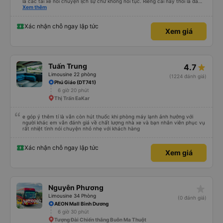
là các tài xế nói chuyện lịch sự chứ không nói tục. Riêng cái này thôi là đã
đánh giá 5 sao rồi. Chú tài xế còn uống pepsi rất dễ thương chứ không có
Xem thêm
hút thuốc phè phè như các xe khác. Đón trả đúng điểm. Được nằm đúng
giường đã đặt. Nói chung 10 điểm.
Xác nhận chỗ ngay lập tức
Xem giá
Tuấn Trung
4.7
Limousine 22 phòng
(1224 đánh giá)
Phú Giáo (DT741)
6 giờ 20 phút
Thị Trấn EaKar
e góp ý thêm tí là vẫn còn hút thuốc khi phòng máy lạnh ảnh hưởng với
người khác em vẫn đánh giá về chất lượng nhà xe và bạn nhân viên phục vụ
rất nhiệt tình nói chuyện nhỏ nhẹ với khách hàng
Xác nhận chỗ ngay lập tức
Xem giá
star_rate
Nguyên Phương
Limousine 34 Phòng
(0 đánh giá)
AEON Mall Bình Dương
6 giờ 30 phút
Tượng Đài Chiến thắng Buôn Ma Thuột