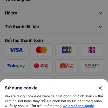
keyboard_arrow_down
Hỗ trợ
keyboard_arrow_down
Trở thành đối tác
Đối tác thanh toán
close
Sử dụng cookie
Vexere dùng cookie để website hoạt động ổn định. Bạn có thể
xem chi tiết hoặc thay đổi lựa chọn bất kỳ lúc nào trong phần
Quản lý cookie. Tìm hiểu thêm trong
Chính sách Cookie
.