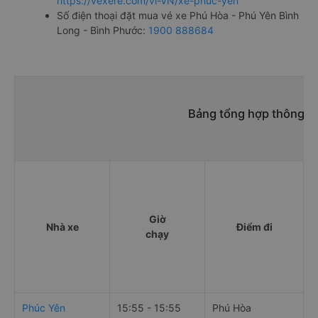
https://vexere.com/vi-VN/xe-phuc-yen
Số điện thoại đặt mua vé xe Phú Hòa - Phú Yên Bình
Long - Bình Phước:
1900 888684
Bảng tổng hợp thông ti
Giờ
Nhà xe
Điểm đi
chạy
Phúc Yên
15:55 - 15:55
Phú Hòa
P