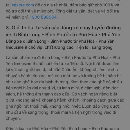
tại
Vexere.com
để có giá rẻ nhất, đảm bảo giữ chỗ 100% và
hỗ trợ đổi trả vé miễn phí. Tổng đài tư vấn, đặt vé và đổi trả
vé miễn phí:
1900 888684
.
3. Giới thiệu, tư vấn các dòng xe chạy tuyến đường
xe đi Bình Long - Bình Phước từ Phú Hòa - Phú Yên:
Dòng xe đi Bình Long - Bình Phước từ Phú Hòa - Phú Yên
limousine 9 chỗ vip, chất lượng cao: Tiện lợi, sang trọng
Là sản phẩm xe đi Bình Long - Bình Phước từ Phú Hòa - Phú
Yên limousine 9 chỗ cải tiến từ xe 16 chỗ. Nội thất được làm
lại với các ghế bọc da chuẩn Châu Âu, không chỉ êm ái cho
chuyến hành trình xa, mà còn mát mẻ và không hề bị hầm bí
như các ghế bọc da bình thường. Kèm theo các ghế có nhiều
tiện nghi hiện đại như ti-vi, tủ lạnh mini, ổ cắm usb, đèn đọc
sách, hệ thống âm thanh cao cấp. Có vách ngăn riêng biệt
giữa khoang lái và khoang hành khách. Khoảng cách giữa các
ghế ngồi rất thoải mái, không nhồi nhét. Luôn đáp ứng được
nhu cầu về sang trọng, thoải mái và tiện nghi trong việc di
chuyển.
Đây là loại xe Phú Hòa - Phú Yên Bình Long - Bình Phước có