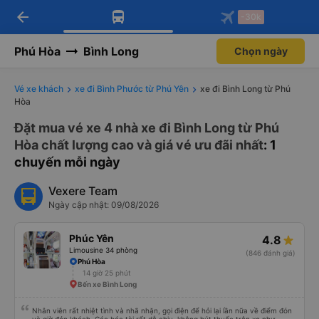
arrow_back
Tải app Vexere ngay!
Tải app Vexere
-30k
Mở app
Mở app
Nhận ưu đãi thành viên độc
-30k/ghế khi đặt vé máy bay qua
quyền
app
Phú Hòa
Bình Long
Chọn ngày
Vé xe khách
xe đi Bình Phước từ Phú Yên
xe đi Bình Long từ Phú
Hòa
Đặt mua vé xe 4 nhà xe đi Bình Long từ Phú
Hòa chất lượng cao và giá vé ưu đãi nhất
: 1
chuyến mỗi ngày
Vexere Team
Ngày cập nhật: 09/08/2026
Phúc Yên
4.8
Limousine 34 phòng
(846 đánh giá)
Phú Hòa
14 giờ 25 phút
Bến xe Bình Long
Nhân viên rất nhiệt tình và nhã nhặn, gọi điện để hỏi lại lần nữa về điểm đón