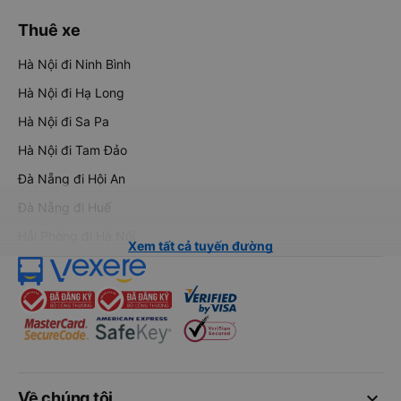
Thuê xe
Hà Nội đi Ninh Bình
Hà Nội đi Hạ Long
Hà Nội đi Sa Pa
Hà Nội đi Tam Đảo
Đà Nẵng đi Hội An
Đà Nẵng đi Huế
Hải Phòng đi Hà Nội
Xem tất cả tuyến đường
keyboard_arrow_down
Về chúng tôi