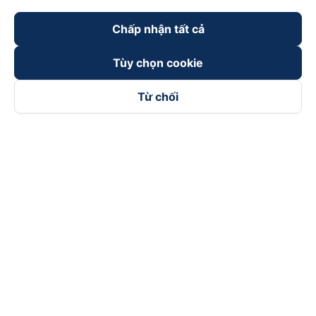
Chấp nhận tất cả
Tùy chọn cookie
Từ chối
Theo dõi chúng tôi trên
Facebook
Tiktok
Youtube
Công ty TNHH Thương Mại Dịch Vụ Vexere
Địa chỉ đăng ký kinh doanh: 8C Chữ Đồng Tử, Phường Tân
Sơn Nhất, TP. Hồ Chí Minh, Việt Nam
Địa chỉ
:
Lầu 2, toà nhà H3 Circo Hoàng Diệu, 384 Hoàng Diệu,
Phường Khánh Hội, TP Hồ Chí Minh, Việt Nam
Tầng 3, toà nhà 101 Láng Hạ, 101 Láng Hạ, Phường Láng, TP.
Hà Nội, Việt Nam
Giấy chứng nhận ĐKKD số 0315133726 do Sở KH và ĐT TP.
Hồ Chí Minh cấp lần đầu ngày 27/6/2018