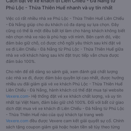
Cách đặt vé xe khách đi Liên Chiểu - Đà Nẵng từ
Phú Lộc - Thừa Thiên Huế nhanh và uy tín nhất
Việc có rất nhiều nhà xe Phú Lộc - Thừa Thiên Huế Liên Chiểu
- Đà Nẵng giúp cho du khách có đa dạng sự lựa chọn. Đây
cũng có thể là một điều bất lợi làm cho hàng khách không biết
nên chọn nhà xe nào là phù hợp với mình. Bên cạnh đó, việc
đảm bảo giữ chỗ, có được chỗ ngồi yêu thích sau khi đặt vé
xe đi Liên Chiểu - Đà Nẵng từ Phú Lộc - Thừa Thiên Huế giữa
nhà xe với khách hàng sau khi đặt trực tiếp vẫn chưa được
đảm bảo 100%.
Cho nên để dễ dàng so sánh giá, xem đánh giá chất lượng
các nhà xe đi, được đảm bảo quyền lợi cao nhất, được hưởng
nhiều ưu đãi giảm giá vé xe khách Phú Lộc - Thừa Thiên Huế
Liên Chiểu - Đà Nẵng, hành khách có thể đặt mua tại website
Vexere.com
- Hệ thống đặt vé xe khách chất lượng, và uy tín
nhất tại Việt Nam, đảm bảo giữ chỗ 100%. Đối với bất cứ giao
dịch đặt mua vé xe khách đi Liên Chiểu - Đà Nẵng từ Phú Lộc
- Thừa Thiên Huế nào của quý khách tại trang web
Vexere.com
đều được Vexere cam kết giải quyết sự cố. Chính
sách tặng coupon giảm giá hoặc hoàn tiền sẽ tùy theo từng