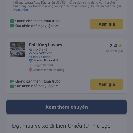
hồi qua WhatsApp. Đây là lần đầu tiên tôi sử dụng ứng dụng và nhà điều
hành này, và tôi rất hài lòng với dịch vụ nhanh chóng. Lái xe an toàn và giúp
tôi đến khách sạn ở Huế, mặc dù tôi không báo trước khi đặt xe và tài xế đã
Xem thêm
hỏi tôi muốn đi đâu. Tôi rất cảm kích vì họ đã đón tôi tại địa điểm tôi muốn,
không giống như các nhà điều hành khác. Tôi đã quyết định sử dụng dịch vụ
của họ một lần nữa cho chuyến trở về Đà Nẵng.
Không cần thanh toán trước
Xem giá
Xác nhận chỗ ngay lập tức
Phi Hùng Luxury
2.4
Xe KIA 7 chỗ
(13 đánh giá)
Xe VINFAST VF8
+1 loại xe khác
Vincom Plaza Huế
2 giờ 30 phút
Vincom Plaza Đà Nẵng
Không cần thanh toán trước
Xem giá
Xác nhận chỗ ngay lập tức
Xem thêm chuyến
Đặt mua vé xe đi Liên Chiểu từ Phú Lộc