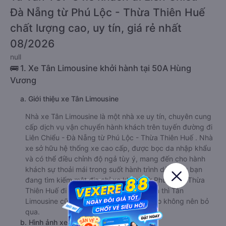
Đà Nẵng từ Phú Lộc - Thừa Thiên Huế
chất lượng cao, uy tín, giá rẻ nhất
08/2026
null
🚌 1. Xe Tân Limousine khởi hành tại 50A Hùng
Vương
a. Giới thiệu xe Tân Limousine
Nhà xe Tân Limousine là một nhà xe uy tín, chuyên cung
cấp dịch vụ vận chuyển hành khách trên tuyến đường đi
Liên Chiểu - Đà Nẵng từ Phú Lộc - Thừa Thiên Huế . Nhà
xe sở hữu hệ thống xe cao cấp, được bọc da nhập khẩu
và có thể điều chỉnh độ ngả tùy ý, mang đến cho hành
khách sự thoải mái trong suốt hành trình dài. Nếu bạn
đang tìm kiếm một địa chỉ xe khách từ Phú Lộc - Thừa
Thiên Huế đi Liên Chiểu - Đà Nẵng uy tín thì Tân
Limousine cũng là một lựa chọn hoàn hảo không nên bỏ
qua.
b. Hình ảnh xe Tân Limousine