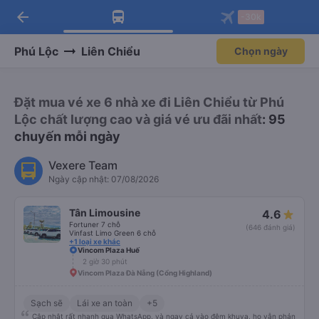
arrow_back
Tải app Vexere ngay!
Tải app Vexere
-30k
Mở app
Mở app
Nhận ưu đãi thành viên độc
-30k/ghế khi đặt vé máy bay qua
quyền
app
Phú Lộc
Liên Chiểu
Chọn ngày
Đặt mua vé xe 6 nhà xe đi Liên Chiểu từ Phú
Lộc chất lượng cao và giá vé ưu đãi nhất
: 95
chuyến mỗi ngày
Vexere Team
Ngày cập nhật: 07/08/2026
Tân Limousine
4.6
Fortuner 7 chỗ
(646 đánh giá)
Vinfast Limo Green 6 chỗ
+1 loại xe khác
Vincom Plaza Huế
2 giờ 30 phút
Vincom Plaza Đà Nẵng (Cổng Highland)
Sạch sẽ
Lái xe an toàn
+5
Cập nhật rất nhanh qua WhatsApp, và ngay cả vào đêm khuya, họ vẫn phản