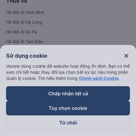
Thuê xe
Hà Nội đi Ninh Bình
Hà Nội đi Hạ Long
Hà Nội đi Sa Pa
Hà Nội đi Tam Đảo
Đà Nẵng đi Hội An
close
Sử dụng cookie
Đà Nẵng đi Huế
Vexere dùng cookie để website hoạt động ổn định. Bạn có thể
Hải Phòng đi Hà Nội
xem chi tiết hoặc thay đổi lựa chọn bất kỳ lúc nào trong phần
Xem tất cả tuyến đường
Quản lý cookie. Tìm hiểu thêm trong
Chính sách Cookie
.
Chấp nhận tất cả
Tùy chọn cookie
Từ chối
keyboard_arrow_down
Về chúng tôi