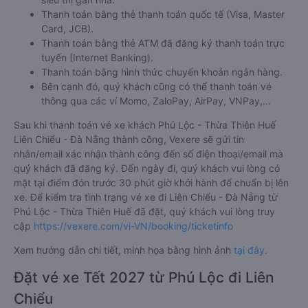
Thanh toán bằng thẻ thanh toán quốc tế (Visa, Master
Card, JCB).
Thanh toán bằng thẻ ATM đã đăng ký thanh toán trực
tuyến (Internet Banking).
Thanh toán bằng hình thức chuyển khoản ngân hàng.
Bên cạnh đó, quý khách cũng có thể thanh toán vé
thông qua các ví Momo, ZaloPay, AirPay, VNPay,…
Sau khi thanh toán vé xe khách Phú Lộc - Thừa Thiên Huế
Liên Chiểu - Đà Nẵng thành công, Vexere sẽ gửi tin
nhắn/email xác nhận thành công đến số điện thoại/email mà
quý khách đã đăng ký. Đến ngày đi, quý khách vui lòng có
mặt tại điểm đón trước 30 phút giờ khởi hành để chuẩn bị lên
xe. Để kiểm tra tình trạng vé xe đi Liên Chiểu - Đà Nẵng từ
Phú Lộc - Thừa Thiên Huế đã đặt, quý khách vui lòng truy
cập
https://vexere.com/vi-VN/booking/ticketinfo
Xem hướng dẫn chi tiết, minh họa bằng hình ảnh
tại đây.
Đặt vé xe Tết 2027 từ Phú Lộc đi Liên
Chiểu