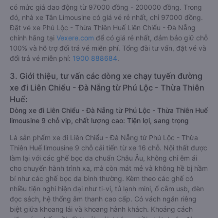
có mức giá dao động từ 97000 đồng - 200000 đồng. Trong
đó, nhà xe Tân Limousine có giá vé rẻ nhất, chỉ 97000 đồng.
Đặt vé xe Phú Lộc - Thừa Thiên Huế Liên Chiểu - Đà Nẵng
chính hãng tại
Vexere.com
để có giá rẻ nhất, đảm bảo giữ chỗ
100% và hỗ trợ đổi trả vé miễn phí. Tổng đài tư vấn, đặt vé và
đổi trả vé miễn phí:
1900 888684
.
3. Giới thiệu, tư vấn các dòng xe chạy tuyến đường
xe đi Liên Chiểu - Đà Nẵng từ Phú Lộc - Thừa Thiên
Huế:
Dòng xe đi Liên Chiểu - Đà Nẵng từ Phú Lộc - Thừa Thiên Huế
limousine 9 chỗ vip, chất lượng cao: Tiện lợi, sang trọng
Là sản phẩm xe đi Liên Chiểu - Đà Nẵng từ Phú Lộc - Thừa
Thiên Huế limousine 9 chỗ cải tiến từ xe 16 chỗ. Nội thất được
làm lại với các ghế bọc da chuẩn Châu Âu, không chỉ êm ái
cho chuyến hành trình xa, mà còn mát mẻ và không hề bị hầm
bí như các ghế bọc da bình thường. Kèm theo các ghế có
nhiều tiện nghi hiện đại như ti-vi, tủ lạnh mini, ổ cắm usb, đèn
đọc sách, hệ thống âm thanh cao cấp. Có vách ngăn riêng
biệt giữa khoang lái và khoang hành khách. Khoảng cách