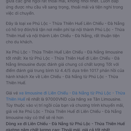
giữa các ghế ngồi rất thoải mái, không nhồi nhét. Luôn đáp
ứng được nhu cầu về sang trọng, thoải mái và tiện nghi trong
việc di chuyển.
Đây là loại xe Phú Lộc - Thừa Thiên Huế Liên Chiểu - Đà Nẵng
có hỗ trợ đón/trả tận nơi miễn phí tại nội thành Phú Lộc - Thừa
Thiên Huế và nội thành Liên Chiểu - Đà Nẵng, rất thuận tiện
cho du khách.
Xe Phú Lộc - Thừa Thiên Huế Liên Chiểu - Đà Nẵng limousine
tốt nhất: Xe từ Phú Lộc - Thừa Thiên Huế đi Liên Chiểu - Đà
Nẵng limousine được đánh giá chung có chất lượng Tốt với
điểm đánh giá trung bình từ 4.4/5 dựa trên 1017 phản hồi của
hành khách Xe về Liên Chiểu - Đà Nẵng từ Phú Lộc - Thừa
Thiên Huế.
Giá vé
xe limousine đi Liên Chiểu - Đà Nẵng từ Phú Lộc - Thừa
Thiên Huế
rẻ nhất là 97000VND của hãng xe Tân Limousine.
Tùy thuộc vào vị trí ngồi của bạn và chương trình khuyến mãi,
giá vé Xe Phú Lộc - Thừa Thiên Huế đi Liên Chiểu - Đà Nẵng
limousine này có thể sẽ rẻ hơn
Dòng xe đi Liên Chiểu - Đà Nẵng từ Phú Lộc - Thừa Thiên Huế
giường nằm chất lượng cao: Thoải mái, giá cả tốt nhất