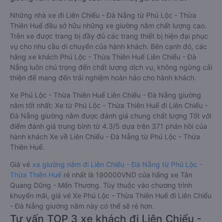
Những nhà xe đi Liên Chiểu - Đà Nẵng từ Phú Lộc - Thừa
Thiên Huế đều sở hữu những xe giường nằm chất lượng cao.
Trên xe được trang bị đầy đủ các trang thiết bị hiện đại phục
vụ cho nhu cầu di chuyển của hành khách. Bên cạnh đó, các
hãng xe khách Phú Lộc - Thừa Thiên Huế Liên Chiểu - Đà
Nẵng luôn chú trọng đến chất lượng dịch vụ, không ngừng cải
thiện để mang đến trải nghiệm hoàn hảo cho hành khách.
Xe Phú Lộc - Thừa Thiên Huế Liên Chiểu - Đà Nẵng giường
nằm tốt nhất: Xe từ Phú Lộc - Thừa Thiên Huế đi Liên Chiểu -
Đà Nẵng giường nằm được đánh giá chung chất lượng Tốt với
điểm đánh giá trung bình từ 4.3/5 dựa trên 371 phản hồi của
hành khách Xe về Liên Chiểu - Đà Nẵng từ Phú Lộc - Thừa
Thiên Huế.
Giá vé
xe giường nằm đi Liên Chiểu - Đà Nẵng từ Phú Lộc -
Thừa Thiên Huế
rẻ nhất là 190000VND của hãng xe Tân
Quang Dũng - Mến Thương. Tùy thuộc vào chương trình
khuyến mãi, giá vé Xe Phú Lộc - Thừa Thiên Huế đi Liên Chiểu
- Đà Nẵng giường nằm này có thể sẽ rẻ hơn.
Tư vấn TOP 3 xe khách đi Liên Chiểu -