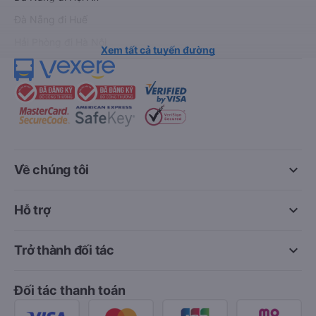
Đà Nẵng đi Huế
Hải Phòng đi Hà Nội
Xem tất cả tuyến đường
keyboard_arrow_down
Về chúng tôi
keyboard_arrow_down
Hỗ trợ
keyboard_arrow_down
Trở thành đối tác
Đối tác thanh toán