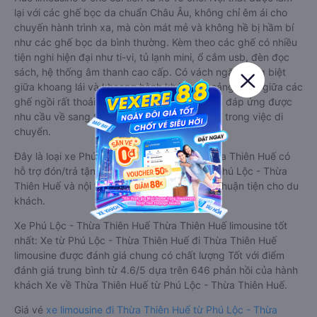
lại với các ghế bọc da chuẩn Châu Âu, không chỉ êm ái cho
chuyến hành trình xa, mà còn mát mẻ và không hề bị hầm bí
như các ghế bọc da bình thường. Kèm theo các ghế có nhiều
tiện nghi hiện đại như ti-vi, tủ lạnh mini, ổ cắm usb, đèn đọc
sách, hệ thống âm thanh cao cấp. Có vách ngăn riêng biệt
giữa khoang lái và khoang hành khách. Khoảng cách giữa các
ghế ngồi rất thoải mái, không nhồi nhét. Luôn đáp ứng được
nhu cầu về sang trọng, thoải mái và tiện nghi trong việc di
chuyển.
Đây là loại xe Phú Lộc - Thừa Thiên Huế Thừa Thiên Huế có
hỗ trợ đón/trả tận nơi miễn phí tại nội thành Phú Lộc - Thừa
Thiên Huế và nội thành Thừa Thiên Huế, rất thuận tiện cho du
khách.
Xe Phú Lộc - Thừa Thiên Huế Thừa Thiên Huế limousine tốt
nhất: Xe từ Phú Lộc - Thừa Thiên Huế đi Thừa Thiên Huế
limousine được đánh giá chung có chất lượng Tốt với điểm
đánh giá trung bình từ 4.6/5 dựa trên 646 phản hồi của hành
khách Xe về Thừa Thiên Huế từ Phú Lộc - Thừa Thiên Huế.
Giá vé
xe limousine đi Thừa Thiên Huế từ Phú Lộc - Thừa