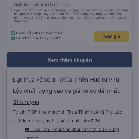
Sạch sẽ
Lái xe an toàn
+5
Cập nhật rất nhanh qua WhatsApp, và ngay cả vào đêm khuya, họ vẫn phản
hồi qua WhatsApp. Đây là lần đầu tiên tôi sử dụng ứng dụng và nhà điều
hành này, và tôi rất hài lòng với dịch vụ nhanh chóng. Lái xe an toàn và giúp
tôi đến khách sạn ở Huế, mặc dù tôi không báo trước khi đặt xe và tài xế đã
Xem thêm
hỏi tôi muốn đi đâu. Tôi rất cảm kích vì họ đã đón tôi tại địa điểm tôi muốn,
không giống như các nhà điều hành khác. Tôi đã quyết định sử dụng dịch vụ
của họ một lần nữa cho chuyến trở về Đà Nẵng.
Không cần thanh toán trước
Xem giá
Xác nhận chỗ ngay lập tức
Xem thêm chuyến
Đặt mua vé xe đi Thừa Thiên Huế từ Phú
Lộc chất lượng cao và giá vé ưu đãi nhất:
31 chuyến
Tư vấn TOP 1 xe khách đi Thừa Thiên Huế từ Phú Lộc
chất lượng cao, uy tín, giá rẻ nhất 08/2026
🚌 1. Xe Tân Limousine khởi hành tại 50A Hùng
Vương