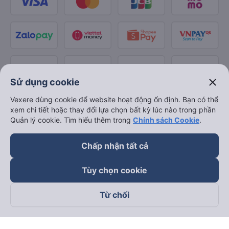
close
Sử dụng cookie
Vexere dùng cookie để website hoạt động ổn định. Bạn có thể
xem chi tiết hoặc thay đổi lựa chọn bất kỳ lúc nào trong phần
Quản lý cookie. Tìm hiểu thêm trong
Chính sách Cookie
.
Chấp nhận tất cả
Tùy chọn cookie
Từ chối
Theo dõi chúng tôi trên
Facebook
Tiktok
Youtube