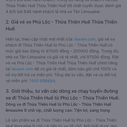
Thừa Thiên Huế Thừa Thiên Huế tốt nhất tuyến được đánh giá
4.6/5 bởi 646 hành khách là nhà xe Tân Limousine.
2. Giá vé xe Phú Lộc - Thừa Thiên Huế Thừa Thiên
Huế
Hiện tại, theo cập nhật mới nhất của
Vexere.com
, giá vé xe
khách đi Thừa Thiên Huế từ Phú Lộc - Thừa Thiên Huế có
mức giá dao động từ 97000 đồng - 200000 đồng. Trong đó,
nhà xe Tân Limousine có giá vé rẻ nhất, chỉ 97000 đồng. Đặt
vé xe Phú Lộc - Thừa Thiên Huế Thừa Thiên Huế chính hãng
tại
Vexere.com
để có giá rẻ nhất, đảm bảo giữ chỗ 100% và
hỗ trợ đổi trả vé miễn phí. Tổng đài tư vấn, đặt vé và đổi trả
vé miễn phí:
1900 888684
.
3. Giới thiệu, tư vấn các dòng xe chạy tuyến đường
xe đi Thừa Thiên Huế từ Phú Lộc - Thừa Thiên Huế:
Dòng xe đi Thừa Thiên Huế từ Phú Lộc - Thừa Thiên Huế
limousine 9 chỗ vip, chất lượng cao: Tiện lợi, sang trọng
Là sản phẩm xe đi Thừa Thiên Huế từ Phú Lộc - Thừa Thiên
Huế limousine 9 chỗ cải tiến từ xe 16 chỗ. Nội thất được làm