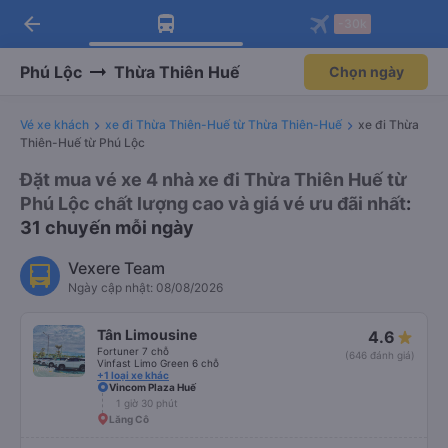
arrow_back
Tải app Vexere ngay!
Tải app Vexere
-30k
Mở app
Mở app
Nhận ưu đãi thành viên độc
-30k/ghế khi đặt vé máy bay qua
quyền
app
Phú Lộc
Thừa Thiên Huế
Chọn ngày
Vé xe khách
xe đi Thừa Thiên-Huế từ Thừa Thiên-Huế
xe đi Thừa
Thiên-Huế từ Phú Lộc
Đặt mua vé xe 4 nhà xe đi Thừa Thiên Huế từ
Phú Lộc chất lượng cao và giá vé ưu đãi nhất
:
31 chuyến mỗi ngày
Vexere Team
Ngày cập nhật: 08/08/2026
Tân Limousine
4.6
Fortuner 7 chỗ
(646 đánh giá)
Vinfast Limo Green 6 chỗ
+1 loại xe khác
Vincom Plaza Huế
1 giờ 30 phút
Lăng Cô