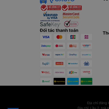
Đối tác thanh toán
Th
Địa chỉ đăng
Địa chỉ
:
Lầu 2, toà 