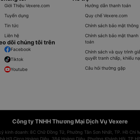
Giới Thiệu Vexere.com
Hướng dẫn thanh toán
Tuyển dụng
Quy chế Vexere.com
Tin tức
Chính sách bảo mật thông 
Liên hệ
Chính sách bảo mật thanh
eo dõi chúng tôi trên
toán
Facebook
Chính sách và quy trình giả
quyết tranh chấp, khiếu nạ
Tiktok
Câu hỏi thường gặp
Youtube
Công ty TNHH Thương Mại Dịch Vụ Vexere
 ký kinh doanh: 8C Chữ Đồng Tử, Phường Tân Sơn Nhất, TP. Hồ Chí M
nhà H3 Circo Hoàng Diệu, 384 Hoàng Diệu, Phường Khánh Hội, TP Hồ