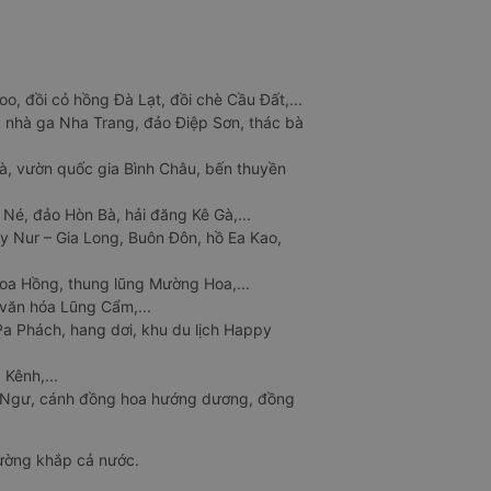
o, đồi cỏ hồng Đà Lạt, đồi chè Cầu Đất,...
 nhà ga Nha Trang, đảo Điệp Sơn, thác bà
à, vườn quốc gia Bình Châu, bến thuyền
 Né, đảo Hòn Bà, hải đăng Kê Gà,...
y Nur – Gia Long, Buôn Đôn, hồ Ea Kao,
Hoa Hồng, thung lũng Mường Hoa,...
văn hóa Lũng Cẩm,...
a Phách, hang dơi, khu du lịch Happy
 Kênh,...
n Ngư, cánh đồng hoa hướng dương, đồng
đường khắp cả nước.