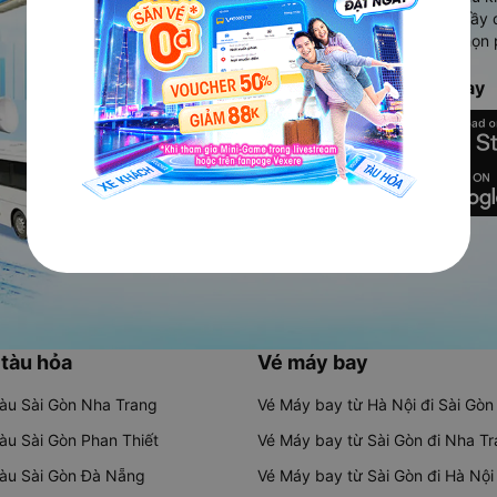
Ứng dụng hiển thị thông tin đầy 
người dùng so sánh và lựa chọn 
chóng và phù hợp nhất.
Tải ứng dụng Vexere ngay
 tàu hỏa
Vé máy bay
tàu Sài Gòn Nha Trang
Vé Máy bay từ Hà Nội đi Sài Gòn
tàu Sài Gòn Phan Thiết
Vé Máy bay từ Sài Gòn đi Nha T
tàu Sài Gòn Đà Nẵng
Vé Máy bay từ Sài Gòn đi Hà Nội