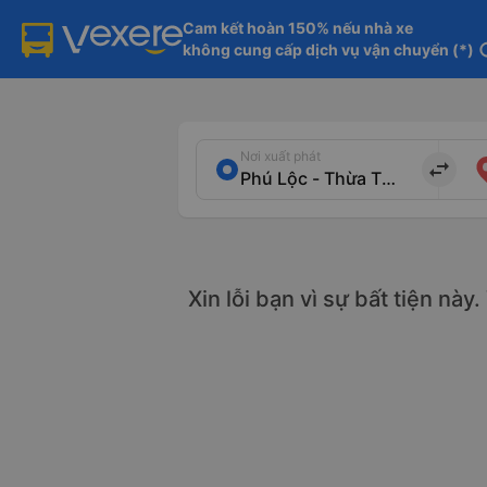
Cam kết hoàn 150% nếu nhà xe

không cung cấp dịch vụ vận chuyển (*)
in
Nơi xuất phát
import_export
Xin lỗi bạn vì sự bất tiện này