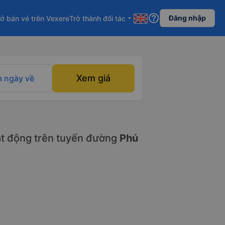
help_outline
Đăng nhập
ở bán vé trên Vexere
Trở thành đối tác
arrow_drop_down
Xem giá
 ngày về
t động trên tuyến đường
Phú