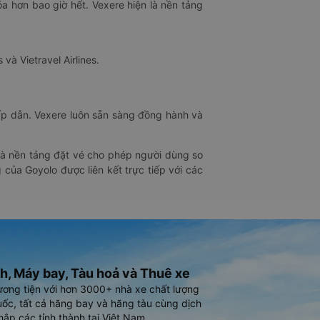
óa hơn bao giờ hết. Vexere hiện là nền tảng
 và Vietravel Airlines.
hấp dẫn. Vexere luôn sẵn sàng đồng hành và
 là nền tảng đặt vé cho phép người dùng so
 của Goyolo được liên kết trực tiếp với các
h, Máy bay, Tàu hoả và Thuê xe
ương tiện với hơn 3000+ nhà xe chất lượng
ốc, tất cả hãng bay và hãng tàu cùng dịch
hắp các tỉnh thành tại Việt Nam.