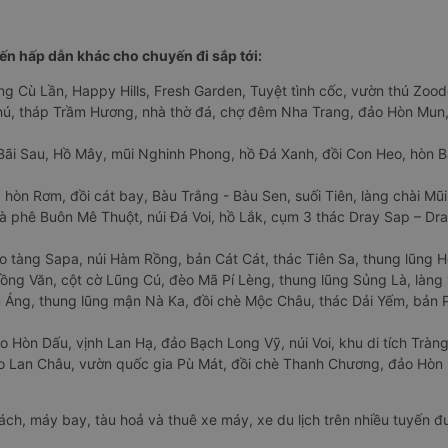
n hấp dẫn khác cho chuyến đi sắp tới:
ng Cù Lần, Happy Hills, Fresh Garden, Tuyệt tình cốc, vườn thú Zoodo
Phú, tháp Trầm Hương, nhà thờ đá, chợ đêm Nha Trang, đảo Hòn Mun,
Bãi Sau, Hồ Mây, mũi Nghinh Phong, hồ Đá Xanh, đồi Con Heo, hòn B
 hòn Rơm, đồi cát bay, Bàu Trắng - Bàu Sen, suối Tiên, làng chài Mũi
à phê Buôn Mê Thuột, núi Đá Voi, hồ Lắk, cụm 3 thác Dray Sap – Dra
o tàng Sapa, núi Hàm Rồng, bản Cát Cát, thác Tiên Sa, thung lũng 
ng Văn, cột cờ Lũng Cú, đèo Mã Pí Lèng, thung lũng Sủng Là, làng 
Áng, thung lũng mận Nà Ka, đồi chè Mộc Châu, thác Dải Yếm, bản P
o Hòn Dấu, vịnh Lan Hạ, đảo Bạch Long Vỹ, núi Voi, khu di tích Tràng
ảo Lan Châu, vườn quốc gia Pù Mát, đồi chè Thanh Chương, đảo Hò
hách, máy bay, tàu hoả và thuê xe máy, xe du lịch trên nhiều tuyến 