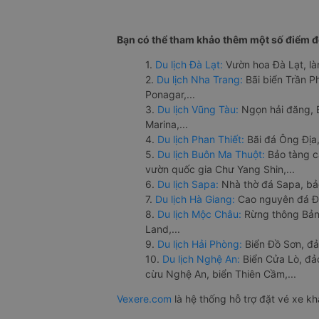
Bạn có thể tham khảo thêm một số điểm đế
1.
Du lịch Đà Lạt:
Vườn hoa Đà Lạt, là
2.
Du lịch Nha Trang:
Bãi biển Trần 
Ponagar,...
3.
Du lịch Vũng Tàu:
Ngọn hải đăng, 
Marina,...
4.
Du lịch Phan Thiết:
Bãi đá Ông Địa,
5.
Du lịch Buôn Ma Thuột:
Bảo tàng c
vườn quốc gia Chư Yang Shin,...
6.
Du lịch Sapa:
Nhà thờ đá Sapa, bả
7.
Du lịch Hà Giang:
Cao nguyên đá Đồ
8.
Du lịch Mộc Châu:
Rừng thông Bản 
Land,...
9.
Du lịch Hải Phòng:
Biển Đồ Sơn, đả
10.
Du lịch Nghệ An:
Biển Cửa Lò, đ
cừu Nghệ An, biển Thiên Cầm,...
Vexere.com
là hệ thống hỗ trợ đặt vé xe k