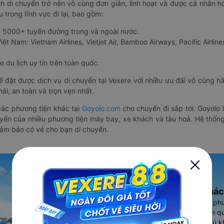
nh di chuyển trở nên vô cùng đơn giản, linh hoạt và được cá nhân h
 trong lĩnh vực đi lại, bao gồm:
n 5000+ tuyến đường trong và ngoài nước.
ệt Nam: Vietnam Airlines, Vietjet Air, Bamboo Airways, Pacific Airlines
 du lịch uy tín trên toàn quốc.
thể đặt được dịch vụ di chuyển tại Vexere với nhiều ưu đãi vô cùng 
i, an toàn và trọn vẹn nhất.
ác phương tiện khác tại
Goyolo.com
cho chuyến đi sắp tới. Goyolo
huyển của nhiều phương tiện máy bay, xe khách và tàu hoả. Hệ thống
đảm bảo có vé cho bạn di chuyển.
Ứng dụng đặt vé Xe khác
Vexere - ứng dụng đặt vé đa ph
cao, 5000+ tuyến đường toàn qu
vụ thuê xe máy, xe du lịch phủ k