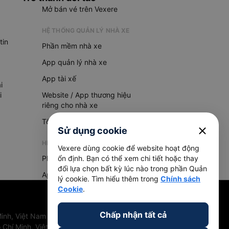
Mở bán vé trên Vexere
HỆ THỐNG QUẢN LÝ NHÀ XE
tin
Phần mềm nhà xe
App quản lý nhà xe
App tài xế
i
i
Website / App thương hiệu
riêng cho nhà xe
Tổng đài AI
close
Sử dụng cookie
HỆ THỐNG QUẢN LÝ HÀNG HOÁ
Vexere dùng cookie để website hoạt động
Phần mềm quản lý hàng hoá
ổn định. Bạn có thể xem chi tiết hoặc thay
đổi lựa chọn bất kỳ lúc nào trong phần Quản
App quản lý hàng hoá
lý cookie. Tìm hiểu thêm trong
Chính sách
Cookie
.
Chấp nhận tất cả
inh, Việt Nam
 Chí Minh, Việt Nam