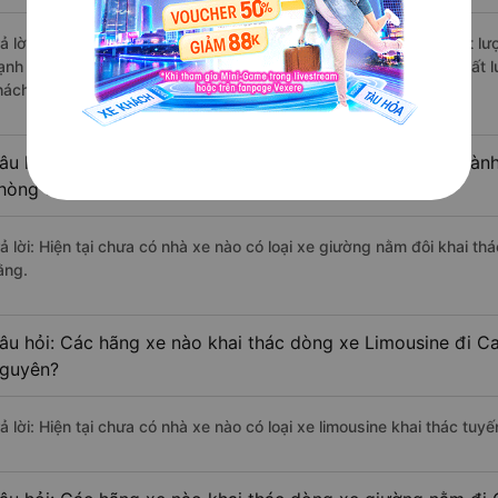
rả lời: Những hãng xe đi Phú Lương - Thái Nguyên Cao Bằng chất lượn
ạnh Quang đi Cao Bằng từ Phú Lương - Thái Nguyên với điểm chất lư
hách hàng).
âu hỏi: Có loại xe Phú Lương - Thái Nguyên Cao Bằng dành
hòng đôi không?
rả lời: Hiện tại chưa có nhà xe nào có loại xe giường nằm đôi khai t
ằng.
âu hỏi: Các hãng xe nào khai thác dòng xe Limousine đi C
guyên?
rả lời: Hiện tại chưa có nhà xe nào có loại xe limousine khai thác t