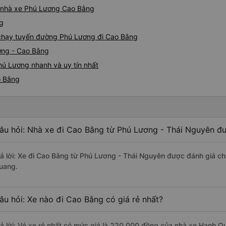
iá nhà xe Phú Lương Cao Bằng
ng
e chạy tuyến đường Phú Lương đi Cao Bằng
ơng - Cao Bằng
hú Lương nhanh và uy tín nhất
o Bằng
âu hỏi: Nhà xe đi Cao Bằng từ Phú Lương - Thái Nguyên đư
rả lời: Xe đi Cao Bằng từ Phú Lương - Thái Nguyên được đánh giá ch
uang.
âu hỏi: Xe nào đi Cao Bằng có giá rẻ nhất?
rả lời: Vé xe rẻ nhất có mức giá là 220.000 đồng của nhà xe Hạnh Q