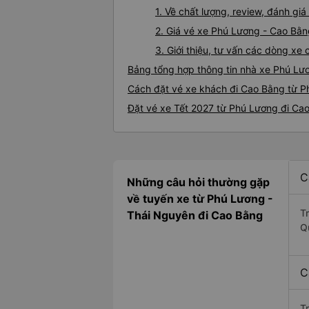
1. Về chất lượng, review, đánh g
2. Giá vé xe Phú Lương - Cao Bằ
3. Giới thiệu, tư vấn các dòng x
Bảng tổng hợp thông tin nhà xe Phú Lư
Cách đặt vé xe khách đi Cao Bằng từ P
Đặt vé xe Tết 2027 từ Phú Lương đi Ca
C
Những câu hỏi thường gặp
về tuyến xe từ Phú Lương -
T
Thái Nguyên đi Cao Bằng
Q
C
T