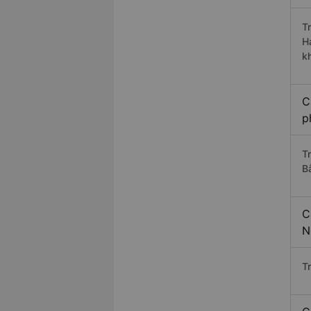
T
H
k
C
p
T
B
C
N
T