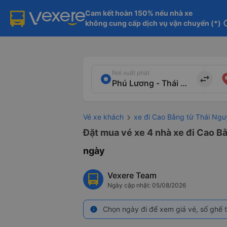
Cam kết hoàn 150% nếu nhà xe

không cung cấp dịch vụ vận chuyển (*)
in
Nơi xuất phát
import_export
Vé xe khách
xe đi Cao Bằng từ Thái Ng
Đặt mua vé xe 4 nhà xe đi Cao B
ngày
Vexere Team
Ngày cập nhật: 05/08/2026
Chọn ngày đi để xem giá vé, số ghế t
info