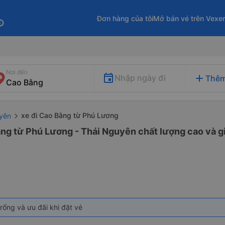
Đơn hàng của tôi
Mở bán vé trên Vexe
fo
Nơi đến
add
Nhập ngày đi
Thêm
xe đi Cao Bằng từ Phú Lương
uyên
ằng từ Phú Lương - Thái Nguyên chất lượng cao và gi
rống và ưu đãi khi đặt vé