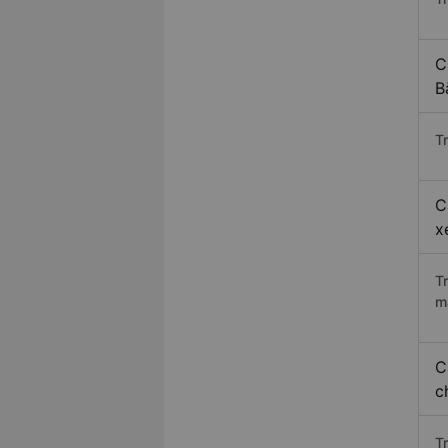
C
B
Tr
C
x
T
m
C
c
T