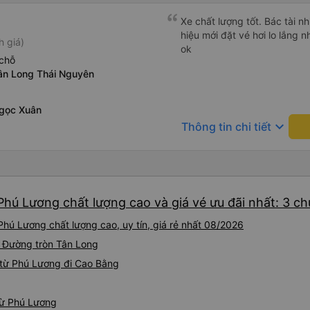
Xe chất lượng tốt. Bác tài n
hiệu mới đặt vé hơi lo lắng n
h giá)
ok
chỗ
ân Long Thái Nguyên
gọc Xuân
keyboard_arrow_down
Thông tin chi tiết
Phú Lương chất lượng cao và giá vé ưu đãi nhất: 3 c
hú Lương chất lượng cao, uy tín, giá rẻ nhất 08/2026
i Đường tròn Tân Long
 từ Phú Lương đi Cao Bằng
từ Phú Lương