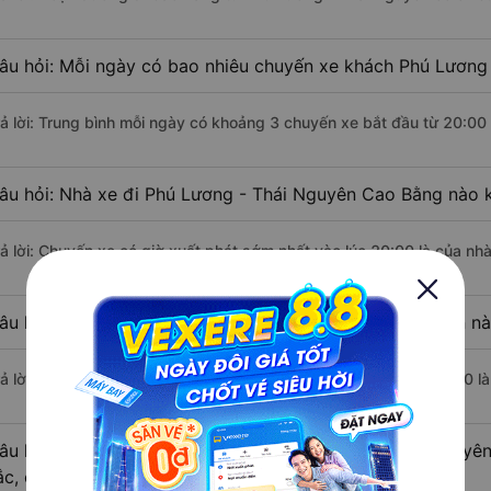
âu hỏi: Mỗi ngày có bao nhiêu chuyến xe khách Phú Lương
rả lời: Trung bình mỗi ngày có khoảng 3 chuyến xe bắt đầu từ 20:00
âu hỏi: Nhà xe đi Phú Lương - Thái Nguyên Cao Bằng nào 
rả lời: Chuyến xe có giờ xuất phát sớm nhất vào lúc 20:00 là của n
âu hỏi: Nhà xe đi Cao Bằng từ Phú Lương - Thái Nguyên nà
rả lời: Chuyến xe có giờ xuất phát trễ (muộn) nhất là vào lúc 20:00 
âu hỏi: Review xe đi Cao Bằng từ Phú Lương - Thái Nguyên 
ắc, cao cấp nhất?