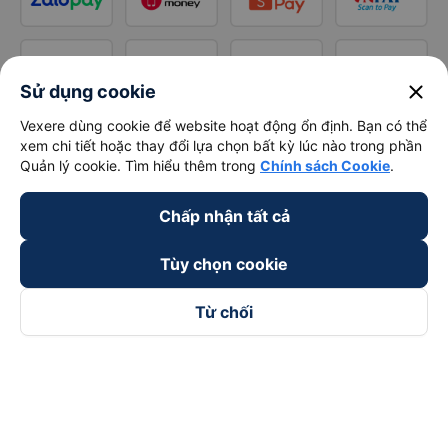
close
Sử dụng cookie
Vexere dùng cookie để website hoạt động ổn định. Bạn có thể
xem chi tiết hoặc thay đổi lựa chọn bất kỳ lúc nào trong phần
Quản lý cookie. Tìm hiểu thêm trong
Chính sách Cookie
.
Chấp nhận tất cả
Tùy chọn cookie
Từ chối
Theo dõi chúng tôi trên
Facebook
Tiktok
Youtube
Công ty TNHH Thương Mại Dịch Vụ Vexere