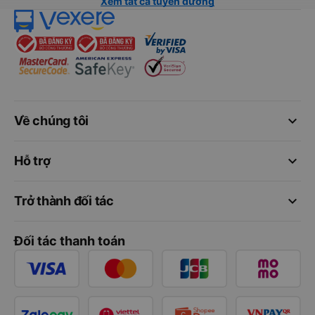
Xem tất cả tuyến đường
keyboard_arrow_down
Về chúng tôi
keyboard_arrow_down
Hỗ trợ
keyboard_arrow_down
Trở thành đối tác
Đối tác thanh toán