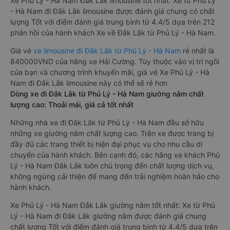
Xe Phủ Lý - Hà Nam Đắk Lắk limousine tốt nhất: Xe từ Phủ Lý
- Hà Nam đi Đắk Lắk limousine được đánh giá chung có chất
lượng Tốt với điểm đánh giá trung bình từ 4.4/5 dựa trên 212
phản hồi của hành khách Xe về Đắk Lắk từ Phủ Lý - Hà Nam.
Giá vé
xe limousine đi Đắk Lắk từ Phủ Lý - Hà Nam
rẻ nhất là
840000VND của hãng xe Hải Cường. Tùy thuộc vào vị trí ngồi
của bạn và chương trình khuyến mãi, giá vé Xe Phủ Lý - Hà
Nam đi Đắk Lắk limousine này có thể sẽ rẻ hơn
Dòng xe đi Đắk Lắk từ Phủ Lý - Hà Nam giường nằm chất
lượng cao: Thoải mái, giá cả tốt nhất
Những nhà xe đi Đắk Lắk từ Phủ Lý - Hà Nam đều sở hữu
những xe giường nằm chất lượng cao. Trên xe được trang bị
đầy đủ các trang thiết bị hiện đại phục vụ cho nhu cầu di
chuyển của hành khách. Bên cạnh đó, các hãng xe khách Phủ
Lý - Hà Nam Đắk Lắk luôn chú trọng đến chất lượng dịch vụ,
không ngừng cải thiện để mang đến trải nghiệm hoàn hảo cho
hành khách.
Xe Phủ Lý - Hà Nam Đắk Lắk giường nằm tốt nhất: Xe từ Phủ
Lý - Hà Nam đi Đắk Lắk giường nằm được đánh giá chung
chất lượng Tốt với điểm đánh giá trung bình từ 4.4/5 dựa trên