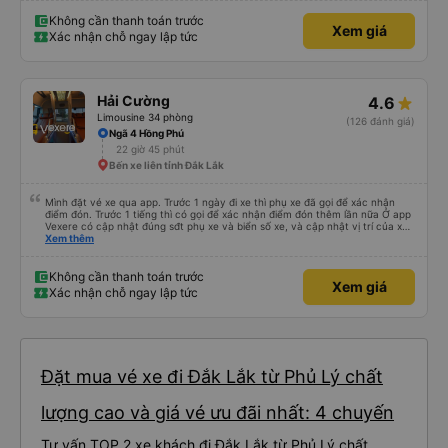
Không cần thanh toán trước
Xem giá
Xác nhận chỗ ngay lập tức
Hải Cường
4.6
Limousine 34 phòng
(126 đánh giá)
Ngã 4 Hồng Phú
22 giờ 45 phút
Bến xe liên tỉnh Đắk Lắk
Mình đặt vé xe qua app. Trước 1 ngày đi xe thì phụ xe đã gọi để xác nhận
điểm đón. Trước 1 tiếng thì có gọi để xác nhận điểm đón thêm lần nữa Ở app
Vexere có cập nhật đúng sđt phụ xe và biển số xe, và cập nhật vị trí của xe
nữa. Ăn cơm tối là 50k/ người. Chỗ nằm thoải mái, có nước, ổ cắm sạc đầy
Xem thêm
đủ cho cả đầu USD lẫn type C.
Không cần thanh toán trước
Xem giá
Xác nhận chỗ ngay lập tức
Đặt mua vé xe đi Đắk Lắk từ Phủ Lý chất
lượng cao và giá vé ưu đãi nhất: 4 chuyến
Tư vấn TOP 2 xe khách đi Đắk Lắk từ Phủ Lý chất