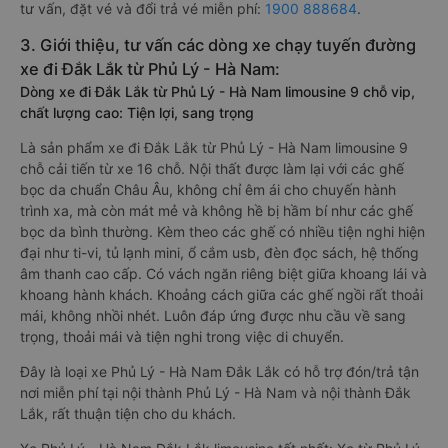
tư vấn, đặt vé và đổi trả vé miễn phí:
1900 888684
.
3. Giới thiệu, tư vấn các dòng xe chạy tuyến đường
xe đi Đắk Lắk từ Phủ Lý - Hà Nam:
Dòng xe đi Đắk Lắk từ Phủ Lý - Hà Nam limousine 9 chỗ vip,
chất lượng cao: Tiện lợi, sang trọng
Là sản phẩm xe đi Đắk Lắk từ Phủ Lý - Hà Nam limousine 9
chỗ cải tiến từ xe 16 chỗ. Nội thất được làm lại với các ghế
bọc da chuẩn Châu Âu, không chỉ êm ái cho chuyến hành
trình xa, mà còn mát mẻ và không hề bị hầm bí như các ghế
bọc da bình thường. Kèm theo các ghế có nhiều tiện nghi hiện
đại như ti-vi, tủ lạnh mini, ổ cắm usb, đèn đọc sách, hệ thống
âm thanh cao cấp. Có vách ngăn riêng biệt giữa khoang lái và
khoang hành khách. Khoảng cách giữa các ghế ngồi rất thoải
mái, không nhồi nhét. Luôn đáp ứng được nhu cầu về sang
trọng, thoải mái và tiện nghi trong việc di chuyển.
Đây là loại xe Phủ Lý - Hà Nam Đắk Lắk có hỗ trợ đón/trả tận
nơi miễn phí tại nội thành Phủ Lý - Hà Nam và nội thành Đắk
Lắk, rất thuận tiện cho du khách.