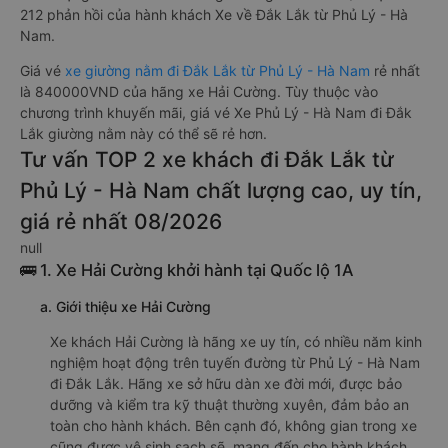
212 phản hồi của hành khách Xe về Đắk Lắk từ Phủ Lý - Hà
Nam.
Giá vé
xe giường nằm đi Đắk Lắk từ Phủ Lý - Hà Nam
rẻ nhất
là 840000VND của hãng xe Hải Cường. Tùy thuộc vào
chương trình khuyến mãi, giá vé Xe Phủ Lý - Hà Nam đi Đắk
Lắk giường nằm này có thể sẽ rẻ hơn.
Tư vấn TOP 2 xe khách đi Đắk Lắk từ
Phủ Lý - Hà Nam chất lượng cao, uy tín,
giá rẻ nhất 08/2026
null
🚌 1. Xe Hải Cường khởi hành tại Quốc lộ 1A
a. Giới thiệu xe Hải Cường
Xe khách Hải Cường là hãng xe uy tín, có nhiều năm kinh
nghiệm hoạt động trên tuyến đường từ Phủ Lý - Hà Nam
đi Đắk Lắk. Hãng xe sở hữu dàn xe đời mới, được bảo
dưỡng và kiểm tra kỹ thuật thường xuyên, đảm bảo an
toàn cho hành khách. Bên cạnh đó, không gian trong xe
cũng được vệ sinh sạch sẽ, mang đến cho hành khách