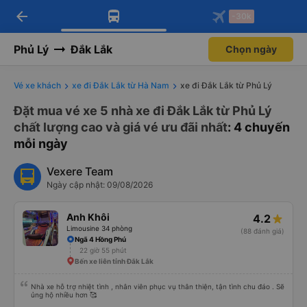
arrow_back
Tải app Vexere ngay!
Tải app Vexere
-30k
Mở app
Mở app
Nhận ưu đãi thành viên độc
-30k/ghế khi đặt vé máy bay qua
quyền
app
Phủ Lý
Đắk Lắk
Chọn ngày
Vé xe khách
xe đi Đắk Lắk từ Hà Nam
xe đi Đắk Lắk từ Phủ Lý
Đặt mua vé xe 5 nhà xe đi Đắk Lắk từ Phủ Lý
chất lượng cao và giá vé ưu đãi nhất
: 4 chuyến
mỗi ngày
Vexere Team
Ngày cập nhật: 09/08/2026
Anh Khôi
4.2
Limousine 34 phòng
(88 đánh giá)
Ngã 4 Hồng Phú
22 giờ 55 phút
Bến xe liên tỉnh Đắk Lắk
Nhà xe hỗ trợ nhiệt tình , nhân viên phục vụ thân thiện, tận tình chu đáo . Sẽ
ủng hộ nhiều hơn 🥰