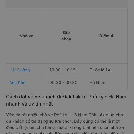
Giờ
Nhà xe
Điểm đi
chạy
Hải Cường
10:00 - 10:15
Quốc lộ 1A
K
Anh Khôi
09:30 - 09:30
Hà Nam
K
Cách đặt vé xe khách đi Đắk Lắk từ Phủ Lý - Hà Nam
nhanh và uy tín nhất
Việc có rất nhiều nhà xe Phủ Lý - Hà Nam Đắk Lắk giúp cho
du khách có đa dạng sự lựa chọn. Đây cũng có thể là một
điều bất lợi làm cho hàng khách không biết nên chọn nhà xe
nào là phù hợp với mình. Bên cạnh đó, việc đảm bảo giữ chỗ,