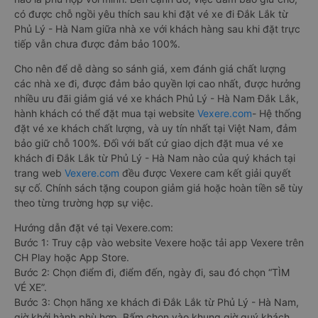
có được chỗ ngồi yêu thích sau khi đặt vé xe đi Đắk Lắk từ
Phủ Lý - Hà Nam giữa nhà xe với khách hàng sau khi đặt trực
tiếp vẫn chưa được đảm bảo 100%.
Cho nên để dễ dàng so sánh giá, xem đánh giá chất lượng
các nhà xe đi, được đảm bảo quyền lợi cao nhất, được hưởng
nhiều ưu đãi giảm giá vé xe khách Phủ Lý - Hà Nam Đắk Lắk,
hành khách có thể đặt mua tại website
Vexere.com
- Hệ thống
đặt vé xe khách chất lượng, và uy tín nhất tại Việt Nam, đảm
bảo giữ chỗ 100%. Đối với bất cứ giao dịch đặt mua vé xe
khách đi Đắk Lắk từ Phủ Lý - Hà Nam nào của quý khách tại
trang web
Vexere.com
đều được Vexere cam kết giải quyết
sự cố. Chính sách tặng coupon giảm giá hoặc hoàn tiền sẽ tùy
theo từng trường hợp sự việc.
Hướng dẫn đặt vé tại Vexere.com:
Bước 1: Truy cập vào website Vexere hoặc tải app Vexere trên
CH Play hoặc App Store.
Bước 2: Chọn điểm đi, điểm đến, ngày đi, sau đó chọn “TÌM
VÉ XE”.
Bước 3: Chọn hãng xe khách đi Đắk Lắk từ Phủ Lý - Hà Nam,
giờ khởi hành phù hợp. Bấm chọn vào khung giờ quý khách