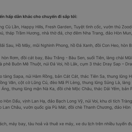
n hấp dẫn khác cho chuyến đi sắp tới:
ng Cù Lần, Happy Hills, Fresh Garden, Tuyệt tình cốc, vườn thú Zoodo
Phú, tháp Trầm Hương, nhà thờ đá, chợ đêm Nha Trang, đảo Hòn Mun,
Bãi Sau, Hồ Mây, mũi Nghinh Phong, hồ Đá Xanh, đồi Con Heo, hòn B
 hòn Rơm, đồi cát bay, Bàu Trắng - Bàu Sen, suối Tiên, làng chài Mũi
à phê Buôn Mê Thuột, núi Đá Voi, hồ Lắk, cụm 3 thác Dray Sap – Dra
o tàng Sapa, núi Hàm Rồng, bản Cát Cát, thác Tiên Sa, thung lũng 
ng Văn, cột cờ Lũng Cú, đèo Mã Pí Lèng, thung lũng Sủng Là, làng 
Áng, thung lũng mận Nà Ka, đồi chè Mộc Châu, thác Dải Yếm, bản P
o Hòn Dấu, vịnh Lan Hạ, đảo Bạch Long Vỹ, núi Voi, khu di tích Tràng
ảo Lan Châu, vườn quốc gia Pù Mát, đồi chè Thanh Chương, đảo Hò
hách, máy bay, tàu hoả và thuê xe máy, xe du lịch trên nhiều tuyến 