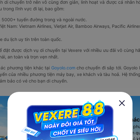
nh di chuyển trở nên vô cùng đơn giản, linh hoạt và được cá nhân h
 trong lĩnh vực đi lại, bao gồm:
n 5000+ tuyến đường trong và ngoài nước.
ệt Nam: Vietnam Airlines, Vietjet Air, Bamboo Airways, Pacific Airlines
 du lịch uy tín trên toàn quốc.
thể đặt được dịch vụ di chuyển tại Vexere với nhiều ưu đãi vô cùng 
i, an toàn và trọn vẹn nhất.
ác phương tiện khác tại
Goyolo.com
cho chuyến đi sắp tới. Goyolo
huyển của nhiều phương tiện máy bay, xe khách và tàu hoả. Hệ thống
đảm bảo có vé cho bạn di chuyển.
Ứng dụng đặt vé Xe khác
Vexere - ứng dụng đặt vé đa ph
cao, 5000+ tuyến đường toàn qu
vụ thuê xe máy, xe du lịch phủ k