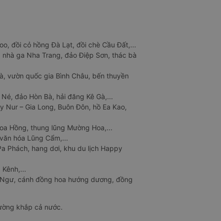
o, đồi cỏ hồng Đà Lạt, đồi chè Cầu Đất,...
 nhà ga Nha Trang, đảo Điệp Sơn, thác bà
à, vườn quốc gia Bình Châu, bến thuyền
 Né, đảo Hòn Bà, hải đăng Kê Gà,...
y Nur – Gia Long, Buôn Đôn, hồ Ea Kao,
Hoa Hồng, thung lũng Mường Hoa,...
văn hóa Lũng Cẩm,...
a Phách, hang dơi, khu du lịch Happy
 Kênh,...
n Ngư, cánh đồng hoa hướng dương, đồng
đường khắp cả nước.