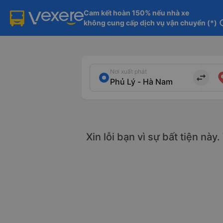
Cam kết hoàn 150% nếu nhà xe

không cung cấp dịch vụ vận chuyển (*)
in
Nơi xuất phát
import_export
Xin lỗi bạn vì sự bất tiện này