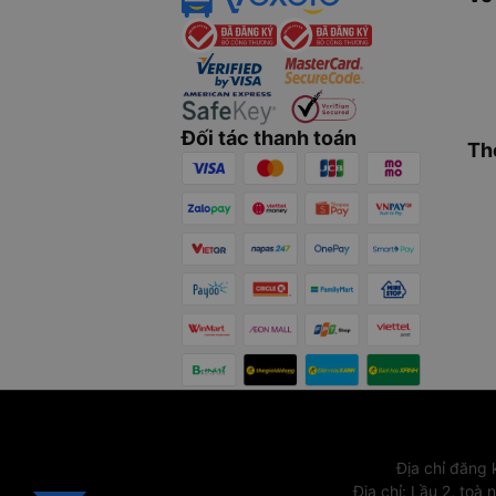
Đối tác thanh toán
Th
Địa chỉ đăng
Địa chỉ
:
Lầu 2, toà 