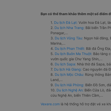
Bạn có thể tham khảo thêm một số điểm đế
1.
Du lịch Đà Lạt:
Vườn hoa Đà Lạt, là
2.
Du lịch Nha Trang:
Bãi biển Trần 
Ponagar,...
3.
Du lịch Vũng Tàu:
Ngọn hải đăng, 
Marina,...
4.
Du lịch Phan Thiết:
Bãi đá Ông Địa,
5.
Du lịch Buôn Ma Thuột:
Bảo tàng c
vườn quốc gia Chư Yang Shin,...
6.
Du lịch Sapa:
Nhà thờ đá Sapa, bả
7.
Du lịch Hà Giang:
Cao nguyên đá Đồ
8.
Du lịch Mộc Châu:
Rừng thông Bản 
Land,...
9.
Du lịch Hải Phòng:
Biển Đồ Sơn, đả
10.
Du lịch Nghệ An:
Biển Cửa Lò, đ
cừu Nghệ An, biển Thiên Cầm,...
Vexere.com
là hệ thống hỗ trợ đặt vé xe k