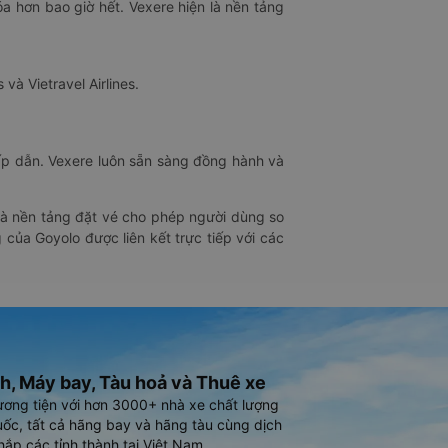
óa hơn bao giờ hết. Vexere hiện là nền tảng
 và Vietravel Airlines.
hấp dẫn. Vexere luôn sẵn sàng đồng hành và
 là nền tảng đặt vé cho phép người dùng so
 của Goyolo được liên kết trực tiếp với các
h, Máy bay, Tàu hoả và Thuê xe
ương tiện với hơn 3000+ nhà xe chất lượng
ốc, tất cả hãng bay và hãng tàu cùng dịch
hắp các tỉnh thành tại Việt Nam.