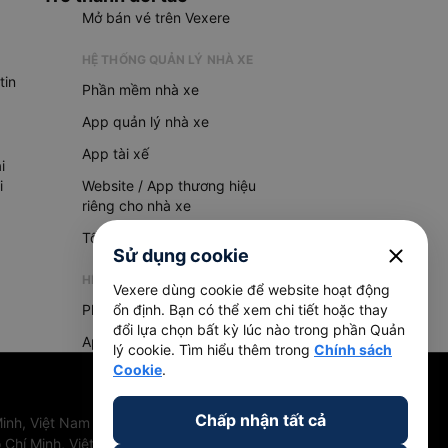
Mở bán vé trên Vexere
HỆ THỐNG QUẢN LÝ NHÀ XE
tin
Phần mềm nhà xe
App quản lý nhà xe
App tài xế
i
i
Website / App thương hiệu
riêng cho nhà xe
Tổng đài AI
close
Sử dụng cookie
HỆ THỐNG QUẢN LÝ HÀNG HOÁ
Vexere dùng cookie để website hoạt động
Phần mềm quản lý hàng hoá
ổn định. Bạn có thể xem chi tiết hoặc thay
đổi lựa chọn bất kỳ lúc nào trong phần Quản
App quản lý hàng hoá
lý cookie. Tìm hiểu thêm trong
Chính sách
Cookie
.
Chấp nhận tất cả
inh, Việt Nam
 Chí Minh, Việt Nam