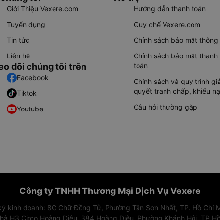
Giới Thiệu Vexere.com
Hướng dẫn thanh toán
Tuyển dụng
Quy chế Vexere.com
Tin tức
Chính sách bảo mật thông 
Liên hệ
Chính sách bảo mật thanh
eo dõi chúng tôi trên
toán
Facebook
Chính sách và quy trình giả
quyết tranh chấp, khiếu nạ
Tiktok
Câu hỏi thường gặp
Youtube
Công ty TNHH Thương Mại Dịch Vụ Vexere
 ký kinh doanh: 8C Chữ Đồng Tử, Phường Tân Sơn Nhất, TP. Hồ Chí M
nhà H3 Circo Hoàng Diệu, 384 Hoàng Diệu, Phường Khánh Hội, TP Hồ