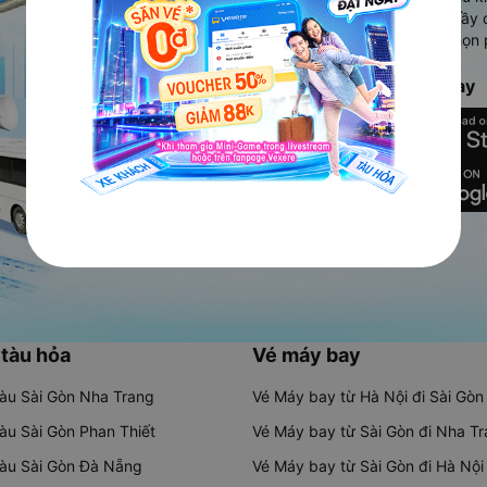
Ứng dụng hiển thị thông tin đầy 
người dùng so sánh và lựa chọn 
chóng và phù hợp nhất.
Tải ứng dụng Vexere ngay
 tàu hỏa
Vé máy bay
tàu Sài Gòn Nha Trang
Vé Máy bay từ Hà Nội đi Sài Gòn
tàu Sài Gòn Phan Thiết
Vé Máy bay từ Sài Gòn đi Nha T
tàu Sài Gòn Đà Nẵng
Vé Máy bay từ Sài Gòn đi Hà Nội