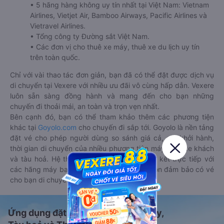
• 5 hãng hàng không uy tín nhất tại Việt Nam: Vietnam
Airlines, Vietjet Air, Bamboo Airways, Pacific Airlines và
Vietravel Airlines.
• Tổng công ty Đường sắt Việt Nam.
• Các đơn vị cho thuê xe máy, thuê xe du lịch uy tín
trên toàn quốc.
Chỉ với vài thao tác đơn giản, bạn đã có thể đặt được dịch vụ
di chuyển tại Vexere với nhiều ưu đãi vô cùng hấp dẫn. Vexere
luôn sẵn sàng đồng hành và mang đến cho bạn những
chuyến đi thoải mái, an toàn và trọn vẹn nhất.
Bên cạnh đó, bạn có thể tham khảo thêm các phương tiện
khác tại
Goyolo.com
cho chuyến đi sắp tới. Goyolo là nền tảng
đặt vé cho phép người dùng so sánh giá cả, giờ khởi hành,
thời gian di chuyển của nhiều phương tiện máy bay, xe khách
và tàu hoả. Hệ thống của Goyolo được liên kết trực tiếp với
các hãng máy bay, xe khách và tàu hoả, luôn đảm bảo có vé
cho bạn di chuyển.
Ứng dụng đặt vé Xe khách, Máy bay,