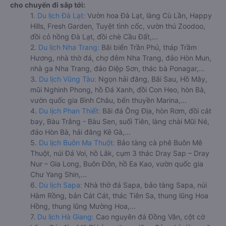
cho chuyến đi sắp tới:
1.
Du lịch Đà Lạt:
Vườn hoa Đà Lạt, làng Cù Lần, Happy
Hills, Fresh Garden, Tuyệt tình cốc, vườn thú Zoodoo,
đồi cỏ hồng Đà Lạt, đồi chè Cầu Đất,...
2.
Du lịch Nha Trang:
Bãi biển Trần Phú, tháp Trầm
Hương, nhà thờ đá, chợ đêm Nha Trang, đảo Hòn Mun,
nhà ga Nha Trang, đảo Điệp Sơn, thác bà Ponagar,...
3.
Du lịch Vũng Tàu:
Ngọn hải đăng, Bãi Sau, Hồ Mây,
mũi Nghinh Phong, hồ Đá Xanh, đồi Con Heo, hòn Bà,
vườn quốc gia Bình Châu, bến thuyền Marina,...
4.
Du lịch Phan Thiết:
Bãi đá Ông Địa, hòn Rơm, đồi cát
bay, Bàu Trắng - Bàu Sen, suối Tiên, làng chài Mũi Né,
đảo Hòn Bà, hải đăng Kê Gà,...
5.
Du lịch Buôn Ma Thuột:
Bảo tàng cà phê Buôn Mê
Thuột, núi Đá Voi, hồ Lắk, cụm 3 thác Dray Sap – Dray
Nur – Gia Long, Buôn Đôn, hồ Ea Kao, vườn quốc gia
Chư Yang Shin,...
6.
Du lịch Sapa:
Nhà thờ đá Sapa, bảo tàng Sapa, núi
Hàm Rồng, bản Cát Cát, thác Tiên Sa, thung lũng Hoa
Hồng, thung lũng Mường Hoa,...
7.
Du lịch Hà Giang:
Cao nguyên đá Đồng Văn, cột cờ