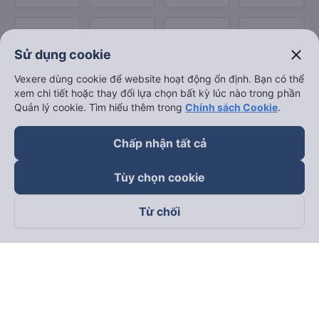
close
Sử dụng cookie
Vexere dùng cookie để website hoạt động ổn định. Bạn có thể
xem chi tiết hoặc thay đổi lựa chọn bất kỳ lúc nào trong phần
Quản lý cookie. Tìm hiểu thêm trong
Chính sách Cookie
.
Chấp nhận tất cả
Tùy chọn cookie
Từ chối
Theo dõi chúng tôi trên
Facebook
Tiktok
Youtube
Công ty TNHH Thương Mại Dịch Vụ Vexere