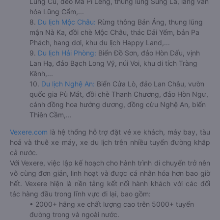
Lũng Cú, đèo Mã Pí Lèng, thung lũng Sủng Là, làng văn
hóa Lũng Cẩm,...
8.
Du lịch Mộc Châu:
Rừng thông Bản Áng, thung lũng
mận Nà Ka, đồi chè Mộc Châu, thác Dải Yếm, bản Pa
Phách, hang dơi, khu du lịch Happy Land,...
9.
Du lịch Hải Phòng:
Biển Đồ Sơn, đảo Hòn Dấu, vịnh
Lan Hạ, đảo Bạch Long Vỹ, núi Voi, khu di tích Tràng
Kênh,...
10.
Du lịch Nghệ An:
Biển Cửa Lò, đảo Lan Châu, vườn
quốc gia Pù Mát, đồi chè Thanh Chương, đảo Hòn Ngư,
cánh đồng hoa hướng dương, đồng cừu Nghệ An, biển
Thiên Cầm,...
Vexere.com
là hệ thống hỗ trợ đặt vé xe khách, máy bay, tàu
hoả và thuê xe máy, xe du lịch trên nhiều tuyến đường khắp
cả nước.
Với Vexere, việc lập kế hoạch cho hành trình di chuyển trở nên
vô cùng đơn giản, linh hoạt và được cá nhân hóa hơn bao giờ
hết. Vexere hiện là nền tảng kết nối hành khách với các đối
tác hàng đầu trong lĩnh vực đi lại, bao gồm:
• 2000+ hãng xe chất lượng cao trên 5000+ tuyến
đường trong và ngoài nước.