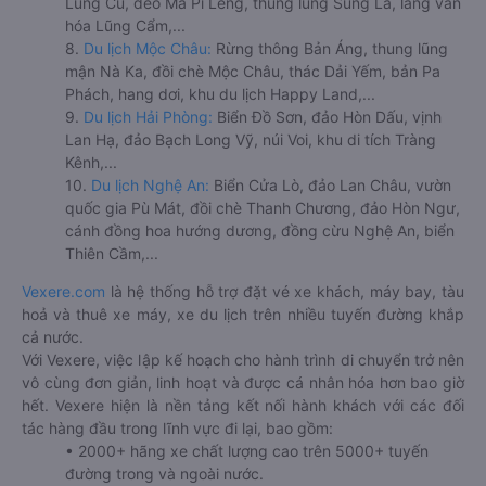
Lũng Cú, đèo Mã Pí Lèng, thung lũng Sủng Là, làng văn
hóa Lũng Cẩm,...
8.
Du lịch Mộc Châu:
Rừng thông Bản Áng, thung lũng
mận Nà Ka, đồi chè Mộc Châu, thác Dải Yếm, bản Pa
Phách, hang dơi, khu du lịch Happy Land,...
9.
Du lịch Hải Phòng:
Biển Đồ Sơn, đảo Hòn Dấu, vịnh
Lan Hạ, đảo Bạch Long Vỹ, núi Voi, khu di tích Tràng
Kênh,...
10.
Du lịch Nghệ An:
Biển Cửa Lò, đảo Lan Châu, vườn
quốc gia Pù Mát, đồi chè Thanh Chương, đảo Hòn Ngư,
cánh đồng hoa hướng dương, đồng cừu Nghệ An, biển
Thiên Cầm,...
Vexere.com
là hệ thống hỗ trợ đặt vé xe khách, máy bay, tàu
hoả và thuê xe máy, xe du lịch trên nhiều tuyến đường khắp
cả nước.
Với Vexere, việc lập kế hoạch cho hành trình di chuyển trở nên
vô cùng đơn giản, linh hoạt và được cá nhân hóa hơn bao giờ
hết. Vexere hiện là nền tảng kết nối hành khách với các đối
tác hàng đầu trong lĩnh vực đi lại, bao gồm:
• 2000+ hãng xe chất lượng cao trên 5000+ tuyến
đường trong và ngoài nước.