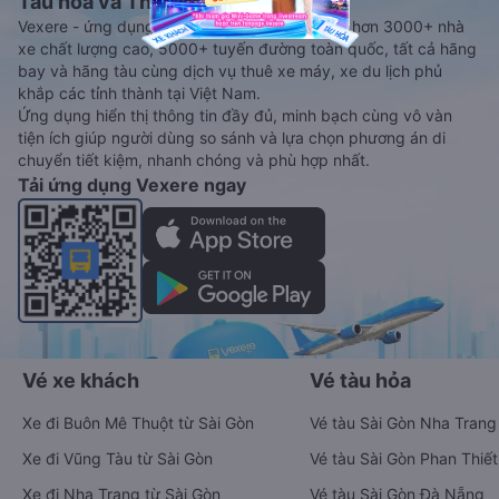
Tàu hoả và Thuê xe
Vexere - ứng dụng đặt vé đa phương tiện với hơn 3000+ nhà
xe chất lượng cao, 5000+ tuyến đường toàn quốc, tất cả hãng
bay và hãng tàu cùng dịch vụ thuê xe máy, xe du lịch phủ
khắp các tỉnh thành tại Việt Nam.
Ứng dụng hiển thị thông tin đầy đủ, minh bạch cùng vô vàn
tiện ích giúp người dùng so sánh và lựa chọn phương án di
chuyển tiết kiệm, nhanh chóng và phù hợp nhất.
Tải ứng dụng Vexere ngay
Vé xe khách
Vé tàu hỏa
Xe đi Buôn Mê Thuột từ Sài Gòn
Vé tàu Sài Gòn Nha Trang
Xe đi Vũng Tàu từ Sài Gòn
Vé tàu Sài Gòn Phan Thiết
Xe đi Nha Trang từ Sài Gòn
Vé tàu Sài Gòn Đà Nẵng