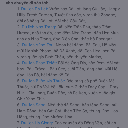
cho chuyến đi sắp tới:
1.
Du lịch Đà Lạt:
Vườn hoa Đà Lạt, làng Cù Lần, Happy
Hills, Fresh Garden, Tuyệt tình cốc, vườn thú Zoodoo,
đồi cỏ hồng Đà Lạt, đồi chè Cầu Đất,...
2.
Du lịch Nha Trang:
Bãi biển Trần Phú, tháp Trầm
Hương, nhà thờ đá, chợ đêm Nha Trang, đảo Hòn Mun,
nhà ga Nha Trang, đảo Điệp Sơn, thác bà Ponagar,...
3.
Du lịch Vũng Tàu:
Ngọn hải đăng, Bãi Sau, Hồ Mây,
mũi Nghinh Phong, hồ Đá Xanh, đồi Con Heo, hòn Bà,
vườn quốc gia Bình Châu, bến thuyền Marina,...
4.
Du lịch Phan Thiết:
Bãi đá Ông Địa, hòn Rơm, đồi cát
bay, Bàu Trắng - Bàu Sen, suối Tiên, làng chài Mũi Né,
đảo Hòn Bà, hải đăng Kê Gà,...
5.
Du lịch Buôn Ma Thuột:
Bảo tàng cà phê Buôn Mê
Thuột, núi Đá Voi, hồ Lắk, cụm 3 thác Dray Sap – Dray
Nur – Gia Long, Buôn Đôn, hồ Ea Kao, vườn quốc gia
Chư Yang Shin,...
6.
Du lịch Sapa:
Nhà thờ đá Sapa, bảo tàng Sapa, núi
Hàm Rồng, bản Cát Cát, thác Tiên Sa, thung lũng Hoa
Hồng, thung lũng Mường Hoa,...
7.
Du lịch Hà Giang:
Cao nguyên đá Đồng Văn, cột cờ