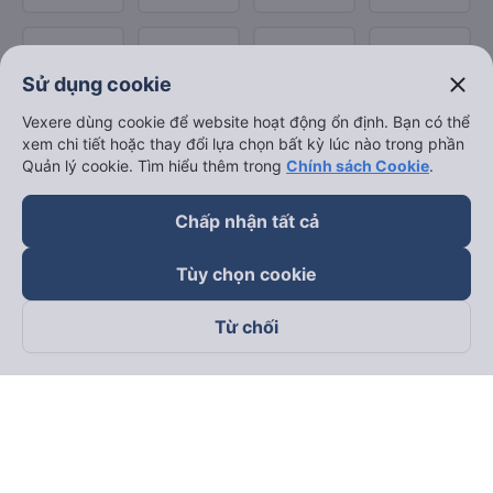
close
Sử dụng cookie
Vexere dùng cookie để website hoạt động ổn định. Bạn có thể
xem chi tiết hoặc thay đổi lựa chọn bất kỳ lúc nào trong phần
Quản lý cookie. Tìm hiểu thêm trong
Chính sách Cookie
.
Chấp nhận tất cả
Tùy chọn cookie
Từ chối
Theo dõi chúng tôi trên
Facebook
Tiktok
Youtube
Công ty TNHH Thương Mại Dịch Vụ Vexere