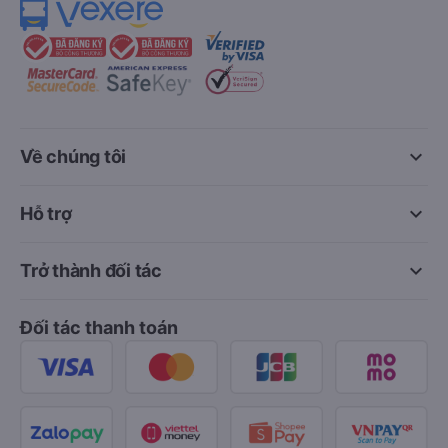
keyboard_arrow_down
Về chúng tôi
keyboard_arrow_down
Hỗ trợ
keyboard_arrow_down
Trở thành đối tác
Đối tác thanh toán