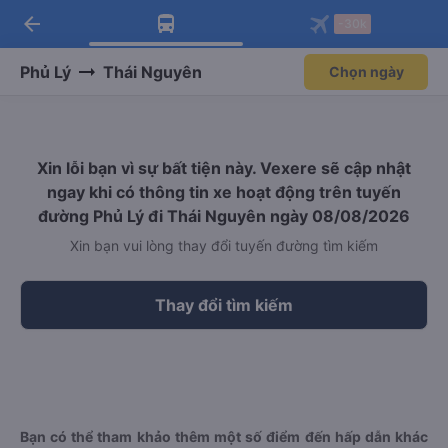
arrow_back
Tải app Vexere ngay!
Tải app Vexere
-30k
Mở app
Mở app
Nhận ưu đãi thành viên độc
-30k/ghế khi đặt vé máy bay qua
quyền
app
Phủ Lý
Thái Nguyên
Chọn ngày
Xin lỗi bạn vì sự bất tiện này. Vexere sẽ cập nhật
ngay khi có thông tin xe hoạt động trên tuyến
đường Phủ Lý đi Thái Nguyên ngày 08/08/2026
Xin bạn vui lòng thay đổi tuyến đường tìm kiếm
Thay đổi tìm kiếm
Bạn có thể tham khảo thêm một số điểm đến hấp dẫn khác