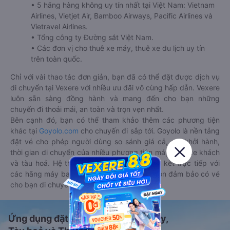
• 5 hãng hàng không uy tín nhất tại Việt Nam: Vietnam
Airlines, Vietjet Air, Bamboo Airways, Pacific Airlines và
Vietravel Airlines.
• Tổng công ty Đường sắt Việt Nam.
• Các đơn vị cho thuê xe máy, thuê xe du lịch uy tín
trên toàn quốc.
Chỉ với vài thao tác đơn giản, bạn đã có thể đặt được dịch vụ
di chuyển tại Vexere với nhiều ưu đãi vô cùng hấp dẫn. Vexere
luôn sẵn sàng đồng hành và mang đến cho bạn những
chuyến đi thoải mái, an toàn và trọn vẹn nhất.
Bên cạnh đó, bạn có thể tham khảo thêm các phương tiện
khác tại
Goyolo.com
cho chuyến đi sắp tới. Goyolo là nền tảng
đặt vé cho phép người dùng so sánh giá cả, giờ khởi hành,
thời gian di chuyển của nhiều phương tiện máy bay, xe khách
và tàu hoả. Hệ thống của Goyolo được liên kết trực tiếp với
các hãng máy bay, xe khách và tàu hoả, luôn đảm bảo có vé
cho bạn di chuyển.
Ứng dụng đặt vé Xe khách, Máy bay,