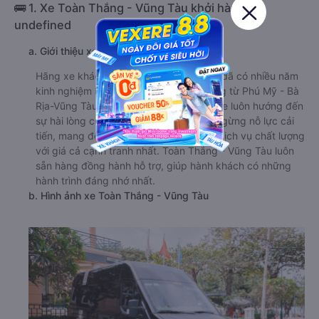
🚌 1. Xe Toàn Thắng - Vũng Tàu khởi hành tại
undefined
a. Giới thiệu xe Toàn Thắng - Vũng Tàu
Hãng xe khách Toàn Thắng - Vũng Tàu đã có nhiều năm
kinh nghiệm hoạt động trên tuyến đường từ Phú Mỹ - Bà
Rịa-Vũng Tàu đi Bến xe Miền Tây. Nhà xe luôn hướng đến
sự hài lòng của khách hàng. Và không ngừng nỗ lực cải
tiến, mang đến cho hành khách những dịch vụ chất lượng
với giá cả cạnh tranh nhất. Toàn Thắng - Vũng Tàu luôn
sẵn hàng đồng hành hỗ trợ, giúp hành khách có những
hành trình đáng nhớ nhất.
b. Hình ảnh xe Toàn Thắng - Vũng Tàu