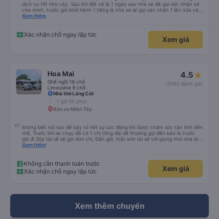
dịch vụ tốt như vậy. Sau khi đặt vé là 1 ngày sau nhà xe đã gọi xác nhận vé
cho mình, trước giờ khởi hành 1 tiếng là nhà xe lại gọi xác nhận 1 lần nữa và
cung cấp số đt của bác tài và số xe. Dịch vụ tốt, xe sạch sẽ và bác tài chạy
Xem thêm
rất êm.
Xác nhận chỗ ngay lập tức
Xem giá
Hoa Mai
4.5
Ghế ngồi 16 chỗ
(5062 đánh giá)
Limousine 9 chỗ
Nhà thờ Láng Cát
1 giờ 55 phút
Bến xe Miền Tây
không biết nói sao để bày tỏ hết sự xúc động khi được chăm sóc tận tình đến
thế. Trước khi xe chạy đã có 1 chị tổng đài dễ thương gọi đến báo là trước
giờ đi 30p tài xế sẽ gọi đón chị. Đến giờ, một anh tài xế với giọng nhỏ nhẹ lịch
sử hỏi: chị ở chỗ nào e đến đón. Tuy đường hơi đông nhưng anh tài xế vẫn
Xem thêm
rất cố gắng chạy cho kịp chuyến bay của 1 hành khách khác trên xe nhưng
xe lại đi rất êm, không dằn sốc gì hết. Mình để ý lần nào gọi khách anh tài xế
cũng với cái giọng nhỏ nhẹ đó đón khách, không như các xe khác mình từng
Không cần thanh toán trước
Xem giá
đi. Thiệc là ưng hết sức. Nhất định sẽ đi lại lần sau
Xác nhận chỗ ngay lập tức
Xem thêm chuyến