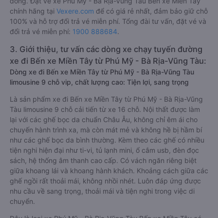
đồng. Đặt vé xe Phú Mỹ - Bà Rịa-Vũng Tàu Bến xe Miền Tây
chính hãng tại
Vexere.com
để có giá rẻ nhất, đảm bảo giữ chỗ
100% và hỗ trợ đổi trả vé miễn phí. Tổng đài tư vấn, đặt vé và
đổi trả vé miễn phí:
1900 888684
.
3. Giới thiệu, tư vấn các dòng xe chạy tuyến đường
xe đi Bến xe Miền Tây từ Phú Mỹ - Bà Rịa-Vũng Tàu:
Dòng xe đi Bến xe Miền Tây từ Phú Mỹ - Bà Rịa-Vũng Tàu
limousine 9 chỗ vip, chất lượng cao: Tiện lợi, sang trọng
Là sản phẩm xe đi Bến xe Miền Tây từ Phú Mỹ - Bà Rịa-Vũng
Tàu limousine 9 chỗ cải tiến từ xe 16 chỗ. Nội thất được làm
lại với các ghế bọc da chuẩn Châu Âu, không chỉ êm ái cho
chuyến hành trình xa, mà còn mát mẻ và không hề bị hầm bí
như các ghế bọc da bình thường. Kèm theo các ghế có nhiều
tiện nghi hiện đại như ti-vi, tủ lạnh mini, ổ cắm usb, đèn đọc
sách, hệ thống âm thanh cao cấp. Có vách ngăn riêng biệt
giữa khoang lái và khoang hành khách. Khoảng cách giữa các
ghế ngồi rất thoải mái, không nhồi nhét. Luôn đáp ứng được
nhu cầu về sang trọng, thoải mái và tiện nghi trong việc di
chuyển.