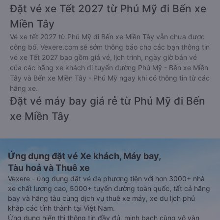
Đặt vé xe Tết 2027 từ Phú Mỹ đi Bến xe
Miền Tây
Vé xe tết 2027 từ Phú Mỹ đi Bến xe Miền Tây vẫn chưa được
công bố. Vexere.com sẽ sớm thông báo cho các bạn thông tin
vé xe Tết 2027 bao gồm giá vé, lịch trình, ngày giờ bán vé
của các hãng xe khách đi tuyến đường Phú Mỹ - Bến xe Miền
Tây và Bến xe Miền Tây - Phú Mỹ ngay khi có thông tin từ các
hãng xe.
Đặt vé máy bay giá rẻ từ Phú Mỹ đi Bến
xe Miền Tây
Ứng dụng đặt vé Xe khách, Máy bay,
Tàu hoả và Thuê xe
Vexere - ứng dụng đặt vé đa phương tiện với hơn 3000+ nhà
xe chất lượng cao, 5000+ tuyến đường toàn quốc, tất cả hãng
bay và hãng tàu cùng dịch vụ thuê xe máy, xe du lịch phủ
khắp các tỉnh thành tại Việt Nam.
Ứng dụng hiển thị thông tin đầy đủ, minh bạch cùng vô vàn