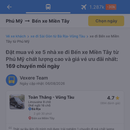
arrow_back
Tải app Vexere ngay!
Tải app Vexere
1.287
k
-30k
Mở app
Mở app
Nhận ưu đãi thành viên độc
-30k/ghế khi đặt vé máy bay qua
quyền
app
Phú Mỹ
Bến xe Miền Tây
Chọn ngày
Vé xe khách
xe đi Sài Gòn từ Bà Rịa-Vũng Tàu
xe đi Bến xe Miền
Tây từ Phú Mỹ
Đặt mua vé xe 5 nhà xe đi Bến xe Miền Tây từ
Phú Mỹ chất lượng cao và giá vé ưu đãi nhất
:
169 chuyến mỗi ngày
Vexere Team
Ngày cập nhật: 06/08/2026
Toàn Thắng - Vũng Tàu
4.7
Limousine 9 chỗ
(894 đánh giá)
Ghế ngồi 16 chỗ
Bà Rịa
2 giờ 30 phút
Bến xe Miền Tây
Thật sự lâu lắm rồi mình mới được trải nghiệm 1 chuyến đi mà chất lượng