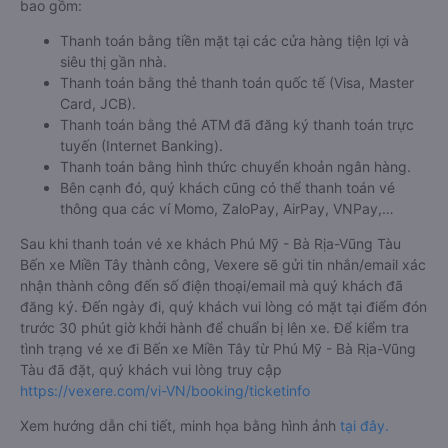
bao gồm:
Thanh toán bằng tiền mặt tại các cửa hàng tiện lợi và
siêu thị gần nhà.
Thanh toán bằng thẻ thanh toán quốc tế (Visa, Master
Card, JCB).
Thanh toán bằng thẻ ATM đã đăng ký thanh toán trực
tuyến (Internet Banking).
Thanh toán bằng hình thức chuyển khoản ngân hàng.
Bên cạnh đó, quý khách cũng có thể thanh toán vé
thông qua các ví Momo, ZaloPay, AirPay, VNPay,…
Sau khi thanh toán vé xe khách Phú Mỹ - Bà Rịa-Vũng Tàu
Bến xe Miền Tây thành công, Vexere sẽ gửi tin nhắn/email xác
nhận thành công đến số điện thoại/email mà quý khách đã
đăng ký. Đến ngày đi, quý khách vui lòng có mặt tại điểm đón
trước 30 phút giờ khởi hành để chuẩn bị lên xe. Để kiểm tra
tình trạng vé xe đi Bến xe Miền Tây từ Phú Mỹ - Bà Rịa-Vũng
Tàu đã đặt, quý khách vui lòng truy cập
https://vexere.com/vi-VN/booking/ticketinfo
Xem hướng dẫn chi tiết, minh họa bằng hình ảnh
tại đây.