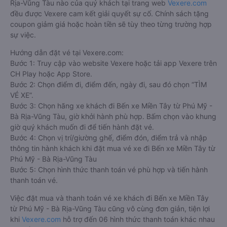
Rịa-Vũng Tàu nào của quý khách tại trang web
Vexere.com
đều được Vexere cam kết giải quyết sự cố. Chính sách tặng
coupon giảm giá hoặc hoàn tiền sẽ tùy theo từng trường hợp
sự việc.
Hướng dẫn đặt vé tại Vexere.com:
Bước 1: Truy cập vào website Vexere hoặc tải app Vexere trên
CH Play hoặc App Store.
Bước 2: Chọn điểm đi, điểm đến, ngày đi, sau đó chọn “TÌM
VÉ XE”.
Bước 3: Chọn hãng xe khách đi Bến xe Miền Tây từ Phú Mỹ -
Bà Rịa-Vũng Tàu, giờ khởi hành phù hợp. Bấm chọn vào khung
giờ quý khách muốn đi để tiến hành đặt vé.
Bước 4: Chọn vị trí/giường ghế, điểm đón, điểm trả và nhập
thông tin hành khách khi đặt mua vé xe đi Bến xe Miền Tây từ
Phú Mỹ - Bà Rịa-Vũng Tàu
Bước 5: Chọn hình thức thanh toán vé phù hợp và tiến hành
thanh toán vé.
Việc đặt mua và thanh toán vé xe khách đi Bến xe Miền Tây
từ Phú Mỹ - Bà Rịa-Vũng Tàu cũng vô cùng đơn giản, tiện lợi
khi
Vexere.com
hỗ trợ đến 06 hình thức thanh toán khác nhau