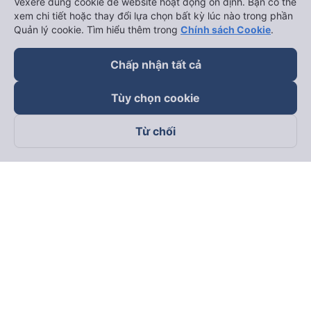
Vexere dùng cookie để website hoạt động ổn định. Bạn có thể
xem chi tiết hoặc thay đổi lựa chọn bất kỳ lúc nào trong phần
Quản lý cookie. Tìm hiểu thêm trong
Chính sách Cookie
.
Chấp nhận tất cả
Tùy chọn cookie
Từ chối
Theo dõi chúng tôi trên
Facebook
Tiktok
Youtube
Công ty TNHH Thương Mại Dịch Vụ Vexere
Địa chỉ đăng ký kinh doanh: 8C Chữ Đồng Tử, Phường Tân
Sơn Nhất, TP. Hồ Chí Minh, Việt Nam
Địa chỉ
:
Lầu 2, toà nhà H3 Circo Hoàng Diệu, 384 Hoàng Diệu,
Phường Khánh Hội, TP Hồ Chí Minh, Việt Nam
Tầng 3, toà nhà 101 Láng Hạ, 101 Láng Hạ, Phường Láng, TP.
Hà Nội, Việt Nam