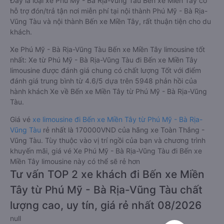
Đây là loại xe Phú Mỹ - Bà Rịa-Vũng Tàu Bến xe Miền Tây có
hỗ trợ đón/trả tận nơi miễn phí tại nội thành Phú Mỹ - Bà Rịa-
Vũng Tàu và nội thành Bến xe Miền Tây, rất thuận tiện cho du
khách.
Xe Phú Mỹ - Bà Rịa-Vũng Tàu Bến xe Miền Tây limousine tốt
nhất: Xe từ Phú Mỹ - Bà Rịa-Vũng Tàu đi Bến xe Miền Tây
limousine được đánh giá chung có chất lượng Tốt với điểm
đánh giá trung bình từ 4.6/5 dựa trên 5948 phản hồi của
hành khách Xe về Bến xe Miền Tây từ Phú Mỹ - Bà Rịa-Vũng
Tàu.
Giá vé
xe limousine đi Bến xe Miền Tây từ Phú Mỹ - Bà Rịa-
Vũng Tàu
rẻ nhất là 170000VND của hãng xe Toàn Thắng -
Vũng Tàu. Tùy thuộc vào vị trí ngồi của bạn và chương trình
khuyến mãi, giá vé Xe Phú Mỹ - Bà Rịa-Vũng Tàu đi Bến xe
Miền Tây limousine này có thể sẽ rẻ hơn
Tư vấn TOP 2 xe khách đi Bến xe Miền
Tây từ Phú Mỹ - Bà Rịa-Vũng Tàu chất
lượng cao, uy tín, giá rẻ nhất 08/2026
null