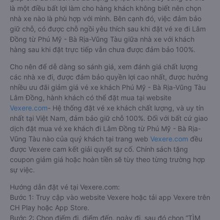
là một điều bất lợi làm cho hàng khách không biết nên chọn
nhà xe nào là phù hợp với mình. Bên cạnh đó, việc đảm bảo
giữ chỗ, có được chỗ ngồi yêu thích sau khi đặt vé xe đi Lâm
Đồng từ Phú Mỹ - Bà Rịa-Vũng Tàu giữa nhà xe với khách
hàng sau khi đặt trực tiếp vẫn chưa được đảm bảo 100%.
Cho nên để dễ dàng so sánh giá, xem đánh giá chất lượng
các nhà xe đi, được đảm bảo quyền lợi cao nhất, được hưởng
nhiều ưu đãi giảm giá vé xe khách Phú Mỹ - Bà Rịa-Vũng Tàu
Lâm Đồng, hành khách có thể đặt mua tại website
Vexere.com
- Hệ thống đặt vé xe khách chất lượng, và uy tín
nhất tại Việt Nam, đảm bảo giữ chỗ 100%. Đối với bất cứ giao
dịch đặt mua vé xe khách đi Lâm Đồng từ Phú Mỹ - Bà Rịa-
Vũng Tàu nào của quý khách tại trang web
Vexere.com
đều
được Vexere cam kết giải quyết sự cố. Chính sách tặng
coupon giảm giá hoặc hoàn tiền sẽ tùy theo từng trường hợp
sự việc.
Hướng dẫn đặt vé tại Vexere.com:
Bước 1: Truy cập vào website Vexere hoặc tải app Vexere trên
CH Play hoặc App Store.
Bước 2: Chọn điểm đi, điểm đến, ngày đi, sau đó chọn “TÌM