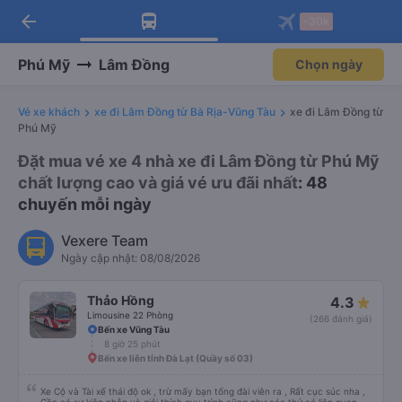
arrow_back
Tải app Vexere ngay!
Tải app Vexere
-30k
Mở app
Mở app
Nhận ưu đãi thành viên độc
-30k/ghế khi đặt vé máy bay qua
quyền
app
Phú Mỹ
Lâm Đồng
Chọn ngày
Vé xe khách
xe đi Lâm Đồng từ Bà Rịa-Vũng Tàu
xe đi Lâm Đồng từ
Phú Mỹ
Đặt mua vé xe 4 nhà xe đi Lâm Đồng từ Phú Mỹ
chất lượng cao và giá vé ưu đãi nhất
: 48
chuyến mỗi ngày
Vexere Team
Ngày cập nhật: 08/08/2026
Thảo Hồng
4.3
Limousine 22 Phòng
(266 đánh giá)
Bến xe Vũng Tàu
8 giờ 25 phút
Bến xe liên tỉnh Đà Lạt (Quầy số 03)
Xe Cộ và Tài xế thái độ ok , trừ mấy bạn tổng đài viên ra , Rất cục súc nha ,