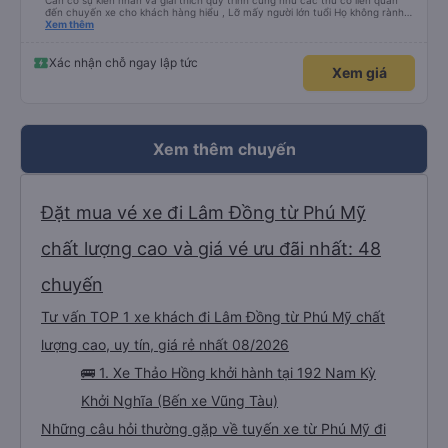
Cần có sự kiên nhẫn và giải thích quy trình cũng như các thứ có liên quan
đến chuyến xe cho khách hàng hiểu , Lỡ mấy người lớn tuổi Họ không rành
công nghệ , đặt xe mà tụi em nói giọng đó , không ai đi đâu ! xin góp ý ,
Xem thêm
Thanks
Xác nhận chỗ ngay lập tức
Xem giá
Xem thêm chuyến
Đặt mua vé xe đi Lâm Đồng từ Phú Mỹ
chất lượng cao và giá vé ưu đãi nhất: 48
chuyến
Tư vấn TOP 1 xe khách đi Lâm Đồng từ Phú Mỹ chất
lượng cao, uy tín, giá rẻ nhất 08/2026
🚌 1. Xe Thảo Hồng khởi hành tại 192 Nam Kỳ
Khởi Nghĩa (Bến xe Vũng Tàu)
Những câu hỏi thường gặp về tuyến xe từ Phú Mỹ đi