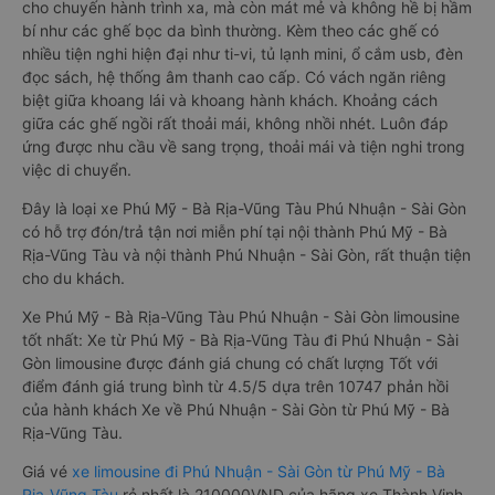
cho chuyến hành trình xa, mà còn mát mẻ và không hề bị hầm
bí như các ghế bọc da bình thường. Kèm theo các ghế có
nhiều tiện nghi hiện đại như ti-vi, tủ lạnh mini, ổ cắm usb, đèn
đọc sách, hệ thống âm thanh cao cấp. Có vách ngăn riêng
biệt giữa khoang lái và khoang hành khách. Khoảng cách
giữa các ghế ngồi rất thoải mái, không nhồi nhét. Luôn đáp
ứng được nhu cầu về sang trọng, thoải mái và tiện nghi trong
việc di chuyển.
Đây là loại xe Phú Mỹ - Bà Rịa-Vũng Tàu Phú Nhuận - Sài Gòn
có hỗ trợ đón/trả tận nơi miễn phí tại nội thành Phú Mỹ - Bà
Rịa-Vũng Tàu và nội thành Phú Nhuận - Sài Gòn, rất thuận tiện
cho du khách.
Xe Phú Mỹ - Bà Rịa-Vũng Tàu Phú Nhuận - Sài Gòn limousine
tốt nhất: Xe từ Phú Mỹ - Bà Rịa-Vũng Tàu đi Phú Nhuận - Sài
Gòn limousine được đánh giá chung có chất lượng Tốt với
điểm đánh giá trung bình từ 4.5/5 dựa trên 10747 phản hồi
của hành khách Xe về Phú Nhuận - Sài Gòn từ Phú Mỹ - Bà
Rịa-Vũng Tàu.
Giá vé
xe limousine đi Phú Nhuận - Sài Gòn từ Phú Mỹ - Bà
Rịa-Vũng Tàu
rẻ nhất là 210000VND của hãng xe Thành Vinh