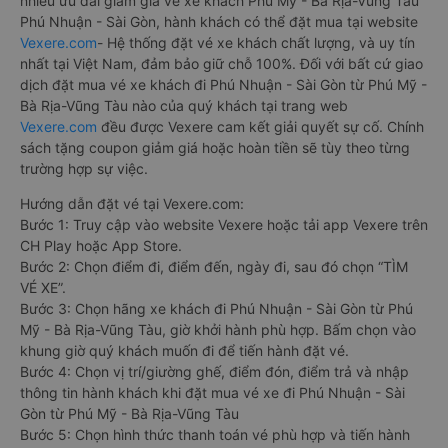
Cách đặt vé xe khách đi Phú Nhuận - Sài Gòn từ Phú
Mỹ - Bà Rịa-Vũng Tàu nhanh và uy tín nhất
Việc có rất nhiều nhà xe Phú Mỹ - Bà Rịa-Vũng Tàu Phú Nhuận
- Sài Gòn giúp cho du khách có đa dạng sự lựa chọn. Đây
cũng có thể là một điều bất lợi làm cho hàng khách không biết
nên chọn nhà xe nào là phù hợp với mình. Bên cạnh đó, việc
đảm bảo giữ chỗ, có được chỗ ngồi yêu thích sau khi đặt vé
xe đi Phú Nhuận - Sài Gòn từ Phú Mỹ - Bà Rịa-Vũng Tàu giữa
nhà xe với khách hàng sau khi đặt trực tiếp vẫn chưa được
đảm bảo 100%.
Cho nên để dễ dàng so sánh giá, xem đánh giá chất lượng
các nhà xe đi, được đảm bảo quyền lợi cao nhất, được hưởng
nhiều ưu đãi giảm giá vé xe khách Phú Mỹ - Bà Rịa-Vũng Tàu
Phú Nhuận - Sài Gòn, hành khách có thể đặt mua tại website
Vexere.com
- Hệ thống đặt vé xe khách chất lượng, và uy tín
nhất tại Việt Nam, đảm bảo giữ chỗ 100%. Đối với bất cứ giao
dịch đặt mua vé xe khách đi Phú Nhuận - Sài Gòn từ Phú Mỹ -
Bà Rịa-Vũng Tàu nào của quý khách tại trang web
Vexere.com
đều được Vexere cam kết giải quyết sự cố. Chính
sách tặng coupon giảm giá hoặc hoàn tiền sẽ tùy theo từng