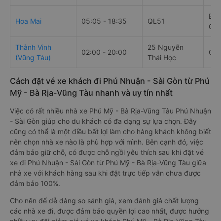
Giờ
Điểm
Nhà xe
chạy
đi
Anh Quốc
QL 51, Tân
184
04:05 - 20:05
Limousine
Thành
diệ
Bến Thành
03:50 - 21:20
QL 51
55 
Travel
Bãi
Hoa Mai
05:05 - 18:35
QL51
Quố
Thành Vinh
25 Nguyễn
02:00 - 20:00
Ga 
(Vũng Tàu)
Thái Học