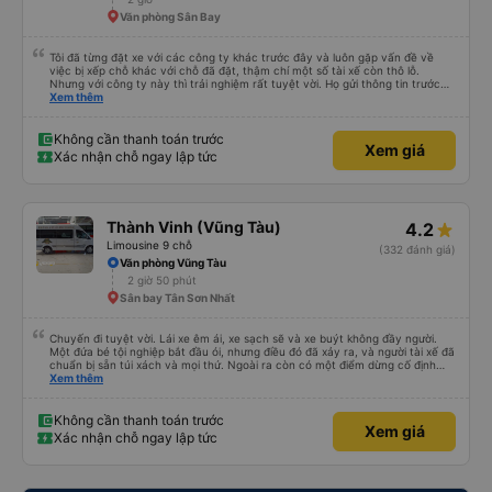
Văn phòng Sân Bay
Tôi đã từng đặt xe với các công ty khác trước đây và luôn gặp vấn đề về
việc bị xếp chỗ khác với chỗ đã đặt, thậm chí một số tài xế còn thô lỗ.
Nhưng với công ty này thì trải nghiệm rất tuyệt vời. Họ gửi thông tin trước
nên tôi biết khi nào tài xế sẽ đến, đón tôi tại địa chỉ và xếp tôi ngồi đúng chỗ
Xem thêm
đã chọn. Không gặp quá nhiều rắc rối. Tài xế thân thiện, làm việc hiệu quả
và đưa tôi đến nơi rất nhanh chóng. Từ giờ trở đi tôi sẽ chỉ đặt xe với công ty
này. Tôi thường xuyên sử dụng dịch vụ xe limousine để đi lại giữa Thành phố
Không cần thanh toán trước
Xem giá
Hồ Chí Minh và Vũng Tàu. Trải nghiệm tuyệt vời, 👍🏽
Xác nhận chỗ ngay lập tức
Thành Vinh (Vũng Tàu)
4.2
Limousine 9 chỗ
(332 đánh giá)
Văn phòng Vũng Tàu
2 giờ 50 phút
Sân bay Tân Sơn Nhất
Chuyến đi tuyệt vời. Lái xe êm ái, xe sạch sẽ và xe buýt không đầy người.
Một đứa bé tội nghiệp bắt đầu ói, nhưng điều đó đã xảy ra, và người tài xế đã
chuẩn bị sẵn túi xách và mọi thứ. Ngoài ra còn có một điểm dừng cố định
trên đường đến vubg tau
Xem thêm
Không cần thanh toán trước
Xem giá
Xác nhận chỗ ngay lập tức