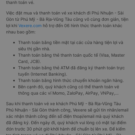
trường hợp sự việc.
Hướng dẫn đặt vé tại Vexere.com:
Bước 1: Truy cập vào website Vexere hoặc tải app Vexere trên
CH Play hoặc App Store.
Bước 2: Chọn điểm đi, điểm đến, ngày đi, sau đó chọn “TÌM
VÉ XE”.
Bước 3: Chọn hãng xe khách đi Phú Nhuận - Sài Gòn từ Phú
Mỹ - Bà Rịa-Vũng Tàu, giờ khởi hành phù hợp. Bấm chọn vào
khung giờ quý khách muốn đi để tiến hành đặt vé.
Bước 4: Chọn vị trí/giường ghế, điểm đón, điểm trả và nhập
thông tin hành khách khi đặt mua vé xe đi Phú Nhuận - Sài
Gòn từ Phú Mỹ - Bà Rịa-Vũng Tàu
Bước 5: Chọn hình thức thanh toán vé phù hợp và tiến hành
thanh toán vé.
Việc đặt mua và thanh toán vé xe khách đi Phú Nhuận - Sài
Gòn từ Phú Mỹ - Bà Rịa-Vũng Tàu cũng vô cùng đơn giản, tiện
lợi khi
Vexere.com
hỗ trợ đến 06 hình thức thanh toán khác
nhau bao gồm:
Thanh toán bằng tiền mặt tại các cửa hàng tiện lợi và