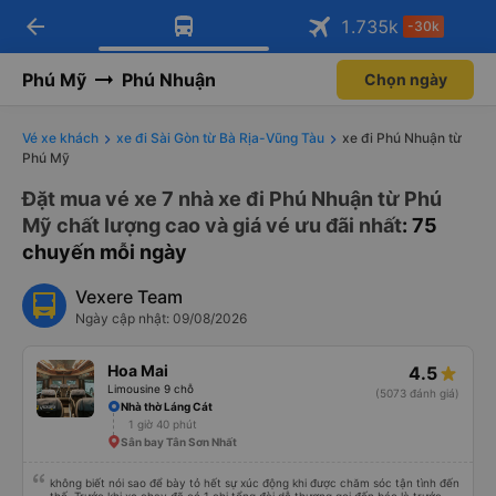
arrow_back
Tải app Vexere ngay!
Tải app Vexere
1.735
k
-30k
Mở app
Mở app
Nhận ưu đãi thành viên độc
-30k/ghế khi đặt vé máy bay qua
quyền
app
Phú Mỹ
Phú Nhuận
Chọn ngày
Vé xe khách
xe đi Sài Gòn từ Bà Rịa-Vũng Tàu
xe đi Phú Nhuận từ
Phú Mỹ
Đặt mua vé xe 7 nhà xe đi Phú Nhuận từ Phú
Mỹ chất lượng cao và giá vé ưu đãi nhất
: 75
chuyến mỗi ngày
Vexere Team
Ngày cập nhật: 09/08/2026
Hoa Mai
4.5
Limousine 9 chỗ
(5073 đánh giá)
Nhà thờ Láng Cát
1 giờ 40 phút
Sân bay Tân Sơn Nhất
không biết nói sao để bày tỏ hết sự xúc động khi được chăm sóc tận tình đến