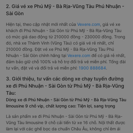
2. Giá vé xe Phú Mỹ - Bà Rịa-Vũng Tàu Phú Nhuận -
Sài Gòn
Hiện tại, theo cập nhật mới nhất của
Vexere.com
, giá vé xe
khách đi Phú Nhuận - Sài Gòn từ Phú Mỹ - Bà Rịa-Vũng Tàu
có mức giá dao động từ 210000 đồng - 230000 đồng. Trong
đó, nhà xe Thành Vinh (Vũng Tàu) có giá vé rẻ nhất, chỉ
210000 đồng. Đặt vé xe Phú Mỹ - Bà Rịa-Vũng Tàu Phú
Nhuận - Sài Gòn chính hãng tại
Vexere.com
để có giá rẻ nhất,
đảm bảo giữ chỗ 100% và hỗ trợ đổi trả vé miễn phí. Tổng đài
tư vấn, đặt vé và đổi trả vé miễn phí:
1900 888684
.
3. Giới thiệu, tư vấn các dòng xe chạy tuyến đường
xe đi Phú Nhuận - Sài Gòn từ Phú Mỹ - Bà Rịa-Vũng
Tàu:
Dòng xe đi Phú Nhuận - Sài Gòn từ Phú Mỹ - Bà Rịa-Vũng Tàu
limousine 9 chỗ vip, chất lượng cao: Tiện lợi, sang trọng
Là sản phẩm xe đi Phú Nhuận - Sài Gòn từ Phú Mỹ - Bà Rịa-
Vũng Tàu limousine 9 chỗ cải tiến từ xe 16 chỗ. Nội thất được
làm lại với các ghế bọc da chuẩn Châu Âu, không chỉ êm ái