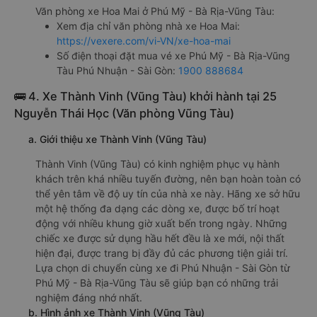
Sân bay Tân Sơn Nhất
f. Giá vé giá xe khách đi Phú Nhuận - Sài Gòn từ Phú Mỹ -
Bà Rịa-Vũng Tàu Hoa Mai
ghế ngồi 230000đ/vé
limousine 230000đ/vé
g. Review, đánh giá chất lượng xe Hoa Mai
Nhà xe Hoa Mai được đánh giá với số điểm trung bình là
4.5/5 dựa trên 5070 đánh giá của khách hàng đã trải
nghiệm dịch vụ của nhà xe này.
h. Thông tin liên hệ, đặt mua vé xe khách từ Phú Mỹ - Bà
Rịa-Vũng Tàu đi Phú Nhuận - Sài Gòn Hoa Mai
Văn phòng xe Hoa Mai ở Phú Mỹ - Bà Rịa-Vũng Tàu:
Xem địa chỉ văn phòng nhà xe Hoa Mai:
https://vexere.com/vi-VN/xe-hoa-mai
Số điện thoại đặt mua vé xe Phú Mỹ - Bà Rịa-Vũng
Tàu Phú Nhuận - Sài Gòn:
1900 888684
🚌 4. Xe Thành Vinh (Vũng Tàu) khởi hành tại 25