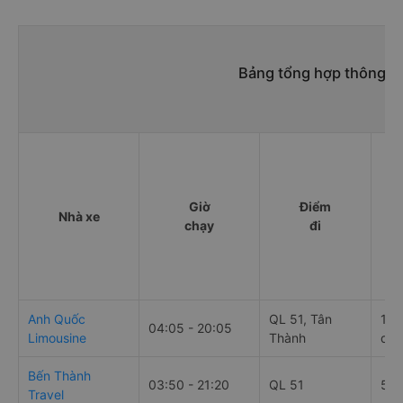
trung bình là 4.2/5 dựa trên 332 đánh giá của khách hàng
đã trải nghiệm dịch vụ của nhà xe này.
h. Thông tin liên hệ, đặt mua vé xe khách từ Phú Mỹ - Bà
Rịa-Vũng Tàu đi Phú Nhuận - Sài Gòn Thành Vinh (Vũng
Tàu)
Văn phòng xe Thành Vinh (Vũng Tàu) ở Phú Mỹ - Bà Rịa-
Vũng Tàu:
Xem địa chỉ văn phòng nhà xe Thành Vinh (Vũng
Tàu):
https://vexere.com/vi-VN/xe-thanh-vinh-vung-
tau
Số điện thoại đặt mua vé xe Phú Mỹ - Bà Rịa-Vũng
Tàu Phú Nhuận - Sài Gòn:
1900 888684
Bảng tổng hợp thông ti