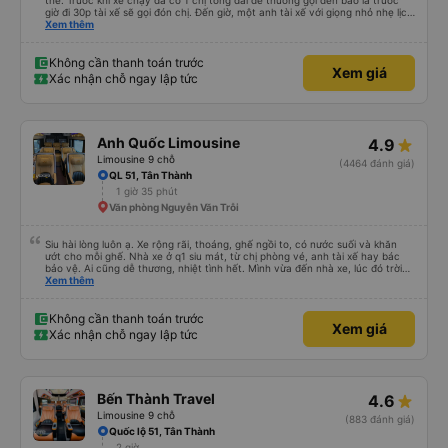
thế. Trước khi xe chạy đã có 1 chị tổng đài dễ thương gọi đến báo là trước
giờ đi 30p tài xế sẽ gọi đón chị. Đến giờ, một anh tài xế với giọng nhỏ nhẹ lịch
sử hỏi: chị ở chỗ nào e đến đón. Tuy đường hơi đông nhưng anh tài xế vẫn
Xem thêm
rất cố gắng chạy cho kịp chuyến bay của 1 hành khách khác trên xe nhưng
xe lại đi rất êm, không dằn sốc gì hết. Mình để ý lần nào gọi khách anh tài xế
cũng với cái giọng nhỏ nhẹ đó đón khách, không như các xe khác mình từng
Không cần thanh toán trước
Xem giá
đi. Thiệc là ưng hết sức. Nhất định sẽ đi lại lần sau
Xác nhận chỗ ngay lập tức
Anh Quốc Limousine
4.9
Limousine 9 chỗ
(4464 đánh giá)
QL 51, Tân Thành
1 giờ 35 phút
Văn phòng Nguyễn Văn Trỗi
Siu hài lòng luôn ạ. Xe rộng rãi, thoáng, ghế ngồi to, có nước suối và khăn
ướt cho mỗi ghế. Nhà xe ở q1 siu mát, từ chị phòng vé, anh tài xế hay bác
bảo vệ. Ai cũng dễ thương, nhiệt tình hết. Mình vừa đến nhà xe, lúc đó trời
mưa, anh nhân viên lập tức bung dù che cho mình vào nhà xe ngồi chờ. Bác
Xem thêm
tài chạy rất êm, mình ngủ từ lúc bắt đầu chạy đến lúc đến tận nơi lun. Đến
Vũng Tàu còn được chở đến tận chỗ mình sẽ ở (The Sóng) mà k mất thêm
phí và cũng không cần đổi xe để trung chuyển gì luôn. Sau khi đặt vé, nhà xe
Không cần thanh toán trước
Xem giá
sẽ gọi xác nhận, đến lúc gần xuất phát thì bên nhà xe cũng gọi nhắc nhở
Xác nhận chỗ ngay lập tức
mình lun. Rấc ưng ạ. Sẽ ủng hộ hãng mỗi lần mình có dịp đi Vùng Tàu ❤️❤️❤️
Bến Thành Travel
4.6
Limousine 9 chỗ
(883 đánh giá)
Quốc lộ 51, Tân Thành
2 giờ