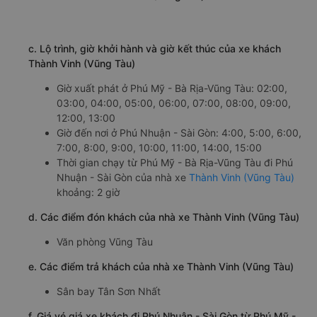
Nguyễn Thái Học (Văn phòng Vũng Tàu)
a. Giới thiệu xe Thành Vinh (Vũng Tàu)
Thành Vinh (Vũng Tàu) có kinh nghiệm phục vụ hành
khách trên khá nhiều tuyến đường, nên bạn hoàn toàn có
thể yên tâm về độ uy tín của nhà xe này. Hãng xe sở hữu
một hệ thống đa dạng các dòng xe, được bố trí hoạt
động với nhiều khung giờ xuất bến trong ngày. Những
chiếc xe được sử dụng hầu hết đều là xe mới, nội thất
hiện đại, được trang bị đầy đủ các phương tiện giải trí.
Lựa chọn di chuyển cùng xe đi Phú Nhuận - Sài Gòn từ
Phú Mỹ - Bà Rịa-Vũng Tàu sẽ giúp bạn có những trải
nghiệm đáng nhớ nhất.
b. Hình ảnh xe Thành Vinh (Vũng Tàu)
c. Lộ trình, giờ khởi hành và giờ kết thúc của xe khách
Thành Vinh (Vũng Tàu)
Giờ xuất phát ở Phú Mỹ - Bà Rịa-Vũng Tàu: 02:00,
03:00, 04:00, 05:00, 06:00, 07:00, 08:00, 09:00,