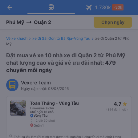
arrow_back
Tải app Vexere ngay!
Tải app Vexere
1.730
k
-30k
Mở app
Mở app
Nhận ưu đãi thành viên độc
-30k/ghế khi đặt vé máy bay qua
quyền
app
Phú Mỹ
Quận 2
Chọn ngày
Vé xe khách
xe đi Sài Gòn từ Bà Rịa-Vũng Tàu
xe đi Quận 2 từ Phú
Mỹ
Đặt mua vé xe 10 nhà xe đi Quận 2 từ Phú Mỹ
chất lượng cao và giá vé ưu đãi nhất
: 479
chuyến mỗi ngày
Vexere Team
Ngày cập nhật: 08/08/2026
Toàn Thắng - Vũng Tàu
4.7
Limousine 9 chỗ
(894 đánh giá)
Ghế ngồi 16 chỗ
Vũng Tàu
2 giờ 30 phút
Quận 1
Thật sự lâu lắm rồi mình mới được trải nghiệm 1 chuyến đi mà chất lượng