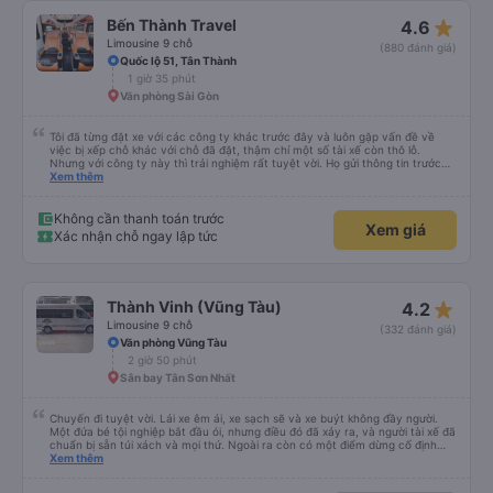
kiểm tra xem có sẵn sàng để di chuyển sớm hay không. Họ sẽ kiểm tra hành
khách là trẻ em hoặc thai sản và sắp xếp chỗ ngồi phù hợp để đảm bảo an
star_rate
Bến Thành Travel
4.6
toàn. Có không gian để đặt hành lý của bạn. Cổng sạc và màn hình LCD
không hoạt động ở chỗ ngồi của tôi. Hàng ghế sau 3 chỗ rất thoải mái và có
Limousine 9 chỗ
(880 đánh giá)
thể ngả ghế tối đa so với các ghế khác. Nó đi kèm với ghế massage. Có sẵn
Quốc lộ 51, Tân Thành
một điểm dừng để đi vệ sinh. Bạn có thể chọn tùy chọn nơi dừng lại so với
1 giờ 35 phút
dịch vụ khác. Người lái xe rất giỏi trả khách tại căn hộ của chúng tôi. Các
nhân viên tại văn phòng có thể nói được tiếng Anh và rất thân thiện. Tôi sẽ
Văn phòng Sài Gòn
giới thiệu công ty dịch vụ vận tải này cho mọi người để có chuyến đi an
toàn.
Tôi đã từng đặt xe với các công ty khác trước đây và luôn gặp vấn đề về
việc bị xếp chỗ khác với chỗ đã đặt, thậm chí một số tài xế còn thô lỗ.
Nhưng với công ty này thì trải nghiệm rất tuyệt vời. Họ gửi thông tin trước
nên tôi biết khi nào tài xế sẽ đến, đón tôi tại địa chỉ và xếp tôi ngồi đúng chỗ
Xem thêm
đã chọn. Không gặp quá nhiều rắc rối. Tài xế thân thiện, làm việc hiệu quả
và đưa tôi đến nơi rất nhanh chóng. Từ giờ trở đi tôi sẽ chỉ đặt xe với công ty
này. Tôi thường xuyên sử dụng dịch vụ xe limousine để đi lại giữa Thành phố
Không cần thanh toán trước
Xem giá
Hồ Chí Minh và Vũng Tàu. Trải nghiệm tuyệt vời, 👍🏽
Xác nhận chỗ ngay lập tức
star_rate
Thành Vinh (Vũng Tàu)
4.2
Limousine 9 chỗ
(332 đánh giá)
Văn phòng Vũng Tàu
2 giờ 50 phút
Sân bay Tân Sơn Nhất
Chuyến đi tuyệt vời. Lái xe êm ái, xe sạch sẽ và xe buýt không đầy người.
Một đứa bé tội nghiệp bắt đầu ói, nhưng điều đó đã xảy ra, và người tài xế đã
chuẩn bị sẵn túi xách và mọi thứ. Ngoài ra còn có một điểm dừng cố định
trên đường đến vubg tau
Xem thêm