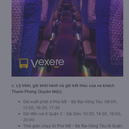
c. Lộ trình, giờ khởi hành và giờ kết thúc của xe khách
Thanh Phong (Xuyên Mộc)
Giờ xuất phát ở Phú Mỹ - Bà Rịa-Vũng Tàu: 08:00,
12:00, 16:30, 17:30
Giờ đến nơi ở Quận 2 - Sài Gòn: 10:30, 14:30, 19:00,
20:00
Thời gian chạy từ Phú Mỹ - Bà Rịa-Vũng Tàu đi Quận