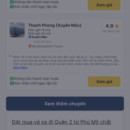
Không cần thanh toán trước
Xem giá
Xác nhận chỗ ngay lập tức
star_rate
Thanh Phong (Xuyên Mộc)
4.9
Ghế ngồi 16 chỗ
(46 đánh giá)
Ghế ngồi 34 chỗ
Xuyên Mộc
3 giờ 30 phút
Văn phòng Bình Thạnh
Mình rất ít khi thích một nhà xe nào đến mức để lại rv. Tuy nhiên mình thật
sự hi vọng nhà xe sẽ được mng ủng hộ nhiều hơn. Đối với cá nhân mình, đây
thật sự là một chuyến xe tử tế và văn minh, nhân viên rất dễ thương và sp
nhiệt tình, chăm sóc tốt và thậm chí có ưu đãi cho hssv, chuyến xe tết sv
Xem thêm
chỉ hơn 50k. Mọi thứ rất tuyệt vời và chỉ với lần đi đầu tiên mình đã cảm mến
nhà xe và con người ở đây.
Không cần thanh toán trước
Xem giá
Xác nhận chỗ ngay lập tức
Xem thêm chuyến
Đặt mua vé xe đi Quận 2 từ Phú Mỹ chất