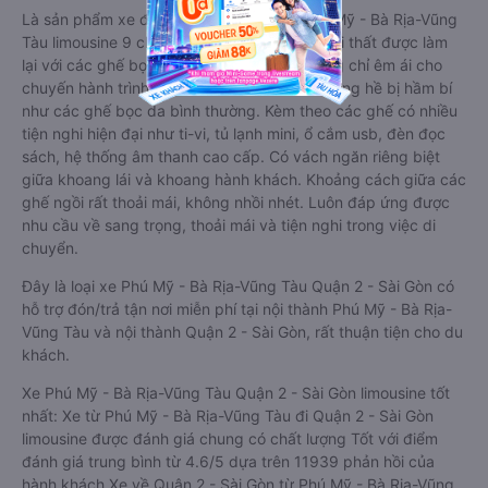
Là sản phẩm xe đi Quận 2 - Sài Gòn từ Phú Mỹ - Bà Rịa-Vũng
Tàu limousine 9 chỗ cải tiến từ xe 16 chỗ. Nội thất được làm
lại với các ghế bọc da chuẩn Châu Âu, không chỉ êm ái cho
chuyến hành trình xa, mà còn mát mẻ và không hề bị hầm bí
như các ghế bọc da bình thường. Kèm theo các ghế có nhiều
tiện nghi hiện đại như ti-vi, tủ lạnh mini, ổ cắm usb, đèn đọc
sách, hệ thống âm thanh cao cấp. Có vách ngăn riêng biệt
giữa khoang lái và khoang hành khách. Khoảng cách giữa các
ghế ngồi rất thoải mái, không nhồi nhét. Luôn đáp ứng được
nhu cầu về sang trọng, thoải mái và tiện nghi trong việc di
chuyển.
Đây là loại xe Phú Mỹ - Bà Rịa-Vũng Tàu Quận 2 - Sài Gòn có
hỗ trợ đón/trả tận nơi miễn phí tại nội thành Phú Mỹ - Bà Rịa-
Vũng Tàu và nội thành Quận 2 - Sài Gòn, rất thuận tiện cho du
khách.
Xe Phú Mỹ - Bà Rịa-Vũng Tàu Quận 2 - Sài Gòn limousine tốt
nhất: Xe từ Phú Mỹ - Bà Rịa-Vũng Tàu đi Quận 2 - Sài Gòn
limousine được đánh giá chung có chất lượng Tốt với điểm
đánh giá trung bình từ 4.6/5 dựa trên 11939 phản hồi của
hành khách Xe về Quận 2 - Sài Gòn từ Phú Mỹ - Bà Rịa-Vũng