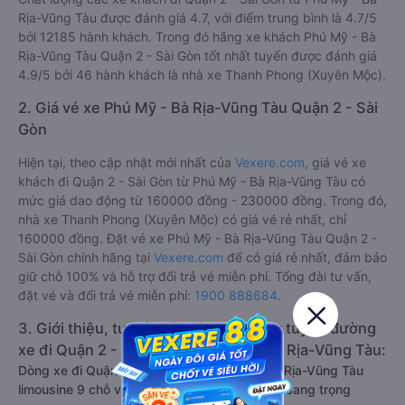
Rịa-Vũng Tàu được đánh giá 4.7, với điểm trung bình là 4.7/5
bởi 12185 hành khách. Trong đó hãng xe khách Phú Mỹ - Bà
Rịa-Vũng Tàu Quận 2 - Sài Gòn tốt nhất tuyến được đánh giá
4.9/5 bởi 46 hành khách là nhà xe Thanh Phong (Xuyên Mộc).
2. Giá vé xe Phú Mỹ - Bà Rịa-Vũng Tàu Quận 2 - Sài
Gòn
Hiện tại, theo cập nhật mới nhất của
Vexere.com
, giá vé xe
khách đi Quận 2 - Sài Gòn từ Phú Mỹ - Bà Rịa-Vũng Tàu có
mức giá dao động từ 160000 đồng - 230000 đồng. Trong đó,
nhà xe Thanh Phong (Xuyên Mộc) có giá vé rẻ nhất, chỉ
160000 đồng. Đặt vé xe Phú Mỹ - Bà Rịa-Vũng Tàu Quận 2 -
Sài Gòn chính hãng tại
Vexere.com
để có giá rẻ nhất, đảm bảo
giữ chỗ 100% và hỗ trợ đổi trả vé miễn phí. Tổng đài tư vấn,
đặt vé và đổi trả vé miễn phí:
1900 888684
.
3. Giới thiệu, tư vấn các dòng xe chạy tuyến đường
xe đi Quận 2 - Sài Gòn từ Phú Mỹ - Bà Rịa-Vũng Tàu:
Dòng xe đi Quận 2 - Sài Gòn từ Phú Mỹ - Bà Rịa-Vũng Tàu
limousine 9 chỗ vip, chất lượng cao: Tiện lợi, sang trọng