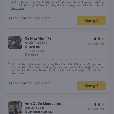
dịch vụ tốt như vậy. Sau khi đặt vé là 1 ngày sau nhà xe đã gọi xác nhận vé
cho mình, trước giờ khởi hành 1 tiếng là nhà xe lại gọi xác nhận 1 lần nữa và
cung cấp số đt của bác tài và số xe. Dịch vụ tốt, xe sạch sẽ và bác tài chạy
Xem thêm
rất êm.
Xác nhận chỗ ngay lập tức
Xem giá
Xe Nhà Mình 72
4.8
Xe điện 7 chỗ BYD
(201 đánh giá)
Phước Hải
2 giờ 45 phút
Thủ Đức
Lần đầu trải nghiệm với nhà xe này thì mình thích nhất là thái độ phục vụ
của các bác tài, chuyến ra Vũng Tàu hay quay về Sài Gòn thì gặp 3 bác tài
nói chuyện rất vui vẻ, 10 sao nha 🥰...chỉ là mình muốn góp ý chút về việc lái
xe, mặc dù mình nghĩ chắc mấy bác tài cũng thuộc dạng vững tay lái nên
Xem thêm
việc chạy nhanh và lách xe cũng ok nhg ko khỏi làm mình ngồi trên xe cũng
có cảm giác bất an vì tốc độ. Nhg cho dù là vì lý do giờ giấc bên nhà xe hay
là gì thì mình cũng mong các bác tài luôn cẩn thận vì sự an toàn của bản
Xác nhận chỗ ngay lập tức
Xem giá
thân và nhg hành khách trên xe là ok, lần sau có dịp mình sẽ tiếp tục ủng hộ
nhà xe, chúc nhà xe luôn làm ăn phát đạt và luôn giữ vững phong độ phục
vụ này thì chắc chắn sẽ luôn đắc khách 💐💐💐
Anh Quốc Limousine
4.9
Limousine 9 chỗ
(4457 đánh giá)
Văn phòng Vũng Tàu