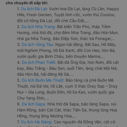
cho chuyến đi sắp tới:
1.
Du lịch Đà Lạt:
Vườn hoa Đà Lạt, làng Cù Lần, Happy
Hills, Fresh Garden, Tuyệt tình cốc, vườn thú Zoodoo,
đồi cỏ hồng Đà Lạt, đồi chè Cầu Đất,...
2.
Du lịch Nha Trang:
Bãi biển Trần Phú, tháp Trầm
Hương, nhà thờ đá, chợ đêm Nha Trang, đảo Hòn Mun,
nhà ga Nha Trang, đảo Điệp Sơn, thác bà Ponagar,...
3.
Du lịch Vũng Tàu:
Ngọn hải đăng, Bãi Sau, Hồ Mây,
mũi Nghinh Phong, hồ Đá Xanh, đồi Con Heo, hòn Bà,
vườn quốc gia Bình Châu, bến thuyền Marina,...
4.
Du lịch Phan Thiết:
Bãi đá Ông Địa, hòn Rơm, đồi cát
bay, Bàu Trắng - Bàu Sen, suối Tiên, làng chài Mũi Né,
đảo Hòn Bà, hải đăng Kê Gà,...
5.
Du lịch Buôn Ma Thuột:
Bảo tàng cà phê Buôn Mê
Thuột, núi Đá Voi, hồ Lắk, cụm 3 thác Dray Sap – Dray
Nur – Gia Long, Buôn Đôn, hồ Ea Kao, vườn quốc gia
Chư Yang Shin,...
6.
Du lịch Sapa:
Nhà thờ đá Sapa, bảo tàng Sapa, núi
Hàm Rồng, bản Cát Cát, thác Tiên Sa, thung lũng Hoa
Hồng, thung lũng Mường Hoa,...
7.
Du lịch Hà Giang:
Cao nguyên đá Đồng Văn, cột cờ