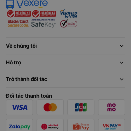
keyboard_arrow_down
Về chúng tôi
keyboard_arrow_down
Hỗ trợ
keyboard_arrow_down
Trở thành đối tác
Đối tác thanh toán