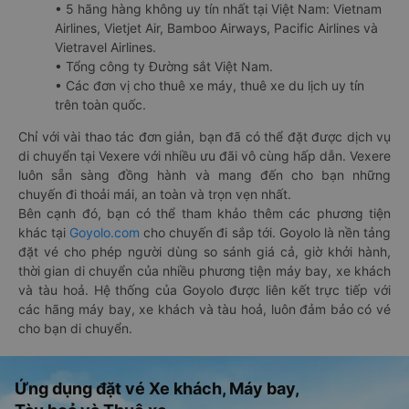
• 5 hãng hàng không uy tín nhất tại Việt Nam: Vietnam
Airlines, Vietjet Air, Bamboo Airways, Pacific Airlines và
Vietravel Airlines.
• Tổng công ty Đường sắt Việt Nam.
• Các đơn vị cho thuê xe máy, thuê xe du lịch uy tín
trên toàn quốc.
Chỉ với vài thao tác đơn giản, bạn đã có thể đặt được dịch vụ
di chuyển tại Vexere với nhiều ưu đãi vô cùng hấp dẫn. Vexere
luôn sẵn sàng đồng hành và mang đến cho bạn những
chuyến đi thoải mái, an toàn và trọn vẹn nhất.
Bên cạnh đó, bạn có thể tham khảo thêm các phương tiện
khác tại
Goyolo.com
cho chuyến đi sắp tới. Goyolo là nền tảng
đặt vé cho phép người dùng so sánh giá cả, giờ khởi hành,
thời gian di chuyển của nhiều phương tiện máy bay, xe khách
và tàu hoả. Hệ thống của Goyolo được liên kết trực tiếp với
các hãng máy bay, xe khách và tàu hoả, luôn đảm bảo có vé
cho bạn di chuyển.
Ứng dụng đặt vé Xe khách, Máy bay,