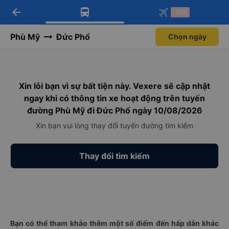
arrow_back
Tải app Vexere ngay!
Tải app Vexere
-30k
Mở app
Mở app
Nhận ưu đãi thành viên độc
-30k/ghế khi đặt vé máy bay qua
quyền
app
Phù Mỹ
Đức Phổ
Chọn ngày
Xin lỗi bạn vì sự bất tiện này. Vexere sẽ cập nhật
ngay khi có thông tin xe hoạt động trên tuyến
đường Phù Mỹ đi Đức Phổ ngày 10/08/2026
Xin bạn vui lòng thay đổi tuyến đường tìm kiếm
Thay đổi tìm kiếm
Bạn có thể tham khảo thêm một số điểm đến hấp dẫn khác