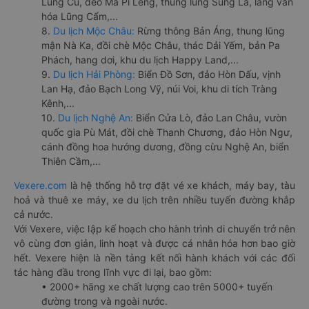
Lũng Cú, đèo Mã Pí Lèng, thung lũng Sủng Là, làng văn
hóa Lũng Cẩm,...
8.
Du lịch Mộc Châu:
Rừng thông Bản Áng, thung lũng
mận Nà Ka, đồi chè Mộc Châu, thác Dải Yếm, bản Pa
Phách, hang dơi, khu du lịch Happy Land,...
9.
Du lịch Hải Phòng:
Biển Đồ Sơn, đảo Hòn Dấu, vịnh
Lan Hạ, đảo Bạch Long Vỹ, núi Voi, khu di tích Tràng
Kênh,...
10.
Du lịch Nghệ An:
Biển Cửa Lò, đảo Lan Châu, vườn
quốc gia Pù Mát, đồi chè Thanh Chương, đảo Hòn Ngư,
cánh đồng hoa hướng dương, đồng cừu Nghệ An, biển
Thiên Cầm,...
Vexere.com
là hệ thống hỗ trợ đặt vé xe khách, máy bay, tàu
hoả và thuê xe máy, xe du lịch trên nhiều tuyến đường khắp
cả nước.
Với Vexere, việc lập kế hoạch cho hành trình di chuyển trở nên
vô cùng đơn giản, linh hoạt và được cá nhân hóa hơn bao giờ
hết. Vexere hiện là nền tảng kết nối hành khách với các đối
tác hàng đầu trong lĩnh vực đi lại, bao gồm:
• 2000+ hãng xe chất lượng cao trên 5000+ tuyến
đường trong và ngoài nước.