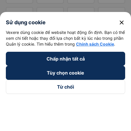
close
Sử dụng cookie
Vexere dùng cookie để website hoạt động ổn định. Bạn có thể
xem chi tiết hoặc thay đổi lựa chọn bất kỳ lúc nào trong phần
Quản lý cookie. Tìm hiểu thêm trong
Chính sách Cookie
.
Chấp nhận tất cả
Tùy chọn cookie
Từ chối
Theo dõi chúng tôi trên
Facebook
Tiktok
Youtube
Công ty TNHH Thương Mại Dịch Vụ Vexere