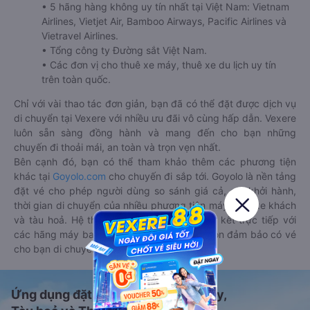
• 5 hãng hàng không uy tín nhất tại Việt Nam: Vietnam
Airlines, Vietjet Air, Bamboo Airways, Pacific Airlines và
Vietravel Airlines.
• Tổng công ty Đường sắt Việt Nam.
• Các đơn vị cho thuê xe máy, thuê xe du lịch uy tín
trên toàn quốc.
Chỉ với vài thao tác đơn giản, bạn đã có thể đặt được dịch vụ
di chuyển tại Vexere với nhiều ưu đãi vô cùng hấp dẫn. Vexere
luôn sẵn sàng đồng hành và mang đến cho bạn những
chuyến đi thoải mái, an toàn và trọn vẹn nhất.
Bên cạnh đó, bạn có thể tham khảo thêm các phương tiện
khác tại
Goyolo.com
cho chuyến đi sắp tới. Goyolo là nền tảng
đặt vé cho phép người dùng so sánh giá cả, giờ khởi hành,
thời gian di chuyển của nhiều phương tiện máy bay, xe khách
và tàu hoả. Hệ thống của Goyolo được liên kết trực tiếp với
các hãng máy bay, xe khách và tàu hoả, luôn đảm bảo có vé
cho bạn di chuyển.
Ứng dụng đặt vé Xe khách, Máy bay,