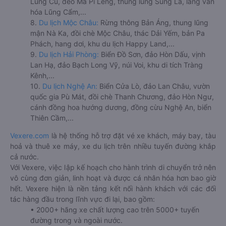
Lũng Cú, đèo Mã Pí Lèng, thung lũng Sủng Là, làng văn
hóa Lũng Cẩm,...
8.
Du lịch Mộc Châu:
Rừng thông Bản Áng, thung lũng
mận Nà Ka, đồi chè Mộc Châu, thác Dải Yếm, bản Pa
Phách, hang dơi, khu du lịch Happy Land,...
9.
Du lịch Hải Phòng:
Biển Đồ Sơn, đảo Hòn Dấu, vịnh
Lan Hạ, đảo Bạch Long Vỹ, núi Voi, khu di tích Tràng
Kênh,...
10.
Du lịch Nghệ An:
Biển Cửa Lò, đảo Lan Châu, vườn
quốc gia Pù Mát, đồi chè Thanh Chương, đảo Hòn Ngư,
cánh đồng hoa hướng dương, đồng cừu Nghệ An, biển
Thiên Cầm,...
Vexere.com
là hệ thống hỗ trợ đặt vé xe khách, máy bay, tàu
hoả và thuê xe máy, xe du lịch trên nhiều tuyến đường khắp
cả nước.
Với Vexere, việc lập kế hoạch cho hành trình di chuyển trở nên
vô cùng đơn giản, linh hoạt và được cá nhân hóa hơn bao giờ
hết. Vexere hiện là nền tảng kết nối hành khách với các đối
tác hàng đầu trong lĩnh vực đi lại, bao gồm:
• 2000+ hãng xe chất lượng cao trên 5000+ tuyến
đường trong và ngoài nước.