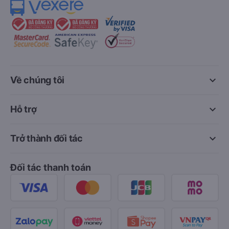
keyboard_arrow_down
Về chúng tôi
keyboard_arrow_down
Hỗ trợ
keyboard_arrow_down
Trở thành đối tác
Đối tác thanh toán