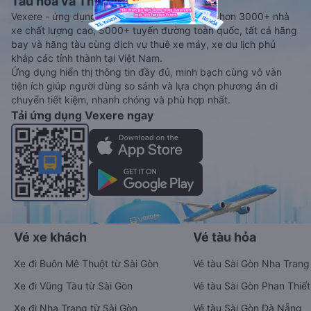
Tàu hoả và Thuê xe
Vexere - ứng dụng đặt vé đa phương tiện với hơn 3000+ nhà
xe chất lượng cao, 5000+ tuyến đường toàn quốc, tất cả hãng
bay và hãng tàu cùng dịch vụ thuê xe máy, xe du lịch phủ
khắp các tỉnh thành tại Việt Nam.
Ứng dụng hiển thị thông tin đầy đủ, minh bạch cùng vô vàn
tiện ích giúp người dùng so sánh và lựa chọn phương án di
chuyển tiết kiệm, nhanh chóng và phù hợp nhất.
Tải ứng dụng Vexere ngay
Vé xe khách
Vé tàu hỏa
Xe đi Buôn Mê Thuột từ Sài Gòn
Vé tàu Sài Gòn Nha Trang
Xe đi Vũng Tàu từ Sài Gòn
Vé tàu Sài Gòn Phan Thiết
Xe đi Nha Trang từ Sài Gòn
Vé tàu Sài Gòn Đà Nẵng