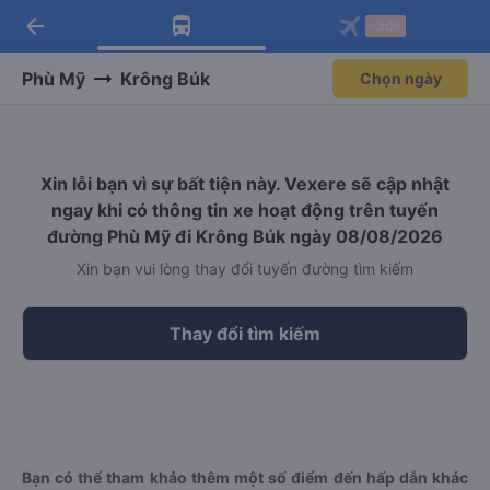
arrow_back
Tải app Vexere ngay!
Tải app Vexere
-30k
Mở app
Mở app
Nhận ưu đãi thành viên độc
-30k/ghế khi đặt vé máy bay qua
quyền
app
Phù Mỹ
Krông Búk
Chọn ngày
Xin lỗi bạn vì sự bất tiện này. Vexere sẽ cập nhật
ngay khi có thông tin xe hoạt động trên tuyến
đường Phù Mỹ đi Krông Búk ngày 08/08/2026
Xin bạn vui lòng thay đổi tuyến đường tìm kiếm
Thay đổi tìm kiếm
Bạn có thể tham khảo thêm một số điểm đến hấp dẫn khác