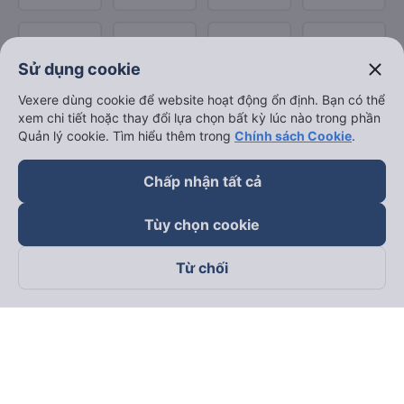
close
Sử dụng cookie
Vexere dùng cookie để website hoạt động ổn định. Bạn có thể
xem chi tiết hoặc thay đổi lựa chọn bất kỳ lúc nào trong phần
Quản lý cookie. Tìm hiểu thêm trong
Chính sách Cookie
.
Chấp nhận tất cả
Tùy chọn cookie
Từ chối
Theo dõi chúng tôi trên
Facebook
Tiktok
Youtube
Công ty TNHH Thương Mại Dịch Vụ Vexere