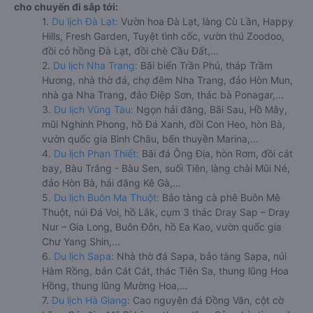
cho chuyến đi sắp tới:
1.
Du lịch Đà Lạt:
Vườn hoa Đà Lạt, làng Cù Lần, Happy
Hills, Fresh Garden, Tuyệt tình cốc, vườn thú Zoodoo,
đồi cỏ hồng Đà Lạt, đồi chè Cầu Đất,...
2.
Du lịch Nha Trang:
Bãi biển Trần Phú, tháp Trầm
Hương, nhà thờ đá, chợ đêm Nha Trang, đảo Hòn Mun,
nhà ga Nha Trang, đảo Điệp Sơn, thác bà Ponagar,...
3.
Du lịch Vũng Tàu:
Ngọn hải đăng, Bãi Sau, Hồ Mây,
mũi Nghinh Phong, hồ Đá Xanh, đồi Con Heo, hòn Bà,
vườn quốc gia Bình Châu, bến thuyền Marina,...
4.
Du lịch Phan Thiết:
Bãi đá Ông Địa, hòn Rơm, đồi cát
bay, Bàu Trắng - Bàu Sen, suối Tiên, làng chài Mũi Né,
đảo Hòn Bà, hải đăng Kê Gà,...
5.
Du lịch Buôn Ma Thuột:
Bảo tàng cà phê Buôn Mê
Thuột, núi Đá Voi, hồ Lắk, cụm 3 thác Dray Sap – Dray
Nur – Gia Long, Buôn Đôn, hồ Ea Kao, vườn quốc gia
Chư Yang Shin,...
6.
Du lịch Sapa:
Nhà thờ đá Sapa, bảo tàng Sapa, núi
Hàm Rồng, bản Cát Cát, thác Tiên Sa, thung lũng Hoa
Hồng, thung lũng Mường Hoa,...
7.
Du lịch Hà Giang:
Cao nguyên đá Đồng Văn, cột cờ