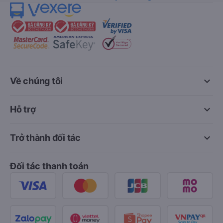
keyboard_arrow_down
Về chúng tôi
keyboard_arrow_down
Hỗ trợ
keyboard_arrow_down
Trở thành đối tác
Đối tác thanh toán