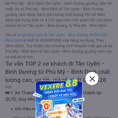
Xe Phù Mỹ - Bình Định Tân Uyên - Bình Dương giường nằm tốt
nhất: Xe từ Phù Mỹ - Bình Định đi Tân Uyên - Bình Dương
giường nằm được đánh giá chung chất lượng Tốt với điểm
đánh giá trung bình từ 4.5/5 dựa trên 1161 phản hồi của hành
khách Xe về Tân Uyên - Bình Dương từ Phù Mỹ - Bình Định.
Giá vé
xe giường nằm đi Tân Uyên - Bình Dương từ Phù Mỹ -
Bình Định
rẻ nhất là 450000VND của hãng xe Hưng Thủy
(Bình Định). Tùy thuộc vào chương trình khuyến mãi, giá vé Xe
Phù Mỹ - Bình Định đi Tân Uyên - Bình Dương giường nằm này
có thể sẽ rẻ hơn.
Tư vấn TOP 2 xe khách đi Tân Uyên -
Bình Dương từ Phù Mỹ - Bình Định chất
lượng cao, uy tín, giá rẻ nhất 08/2026
null
🚌 1. Xe Thanh Thuỷ - Quảng Ngãi khởi hành tại
QL1D, Quy Nhơn, Bình Định
a. Giới thiệu xe Thanh Thuỷ - Quảng Ngãi
Nhà xe Thanh Thuỷ - Quảng Ngãi đã có nhiều năm kinh