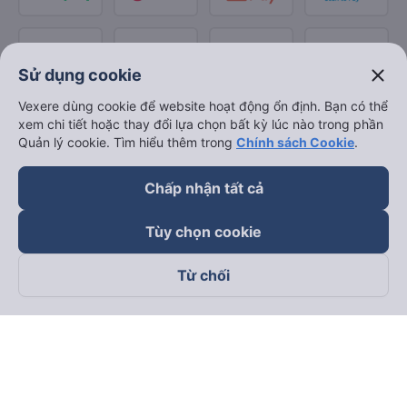
close
Sử dụng cookie
Vexere dùng cookie để website hoạt động ổn định. Bạn có thể
xem chi tiết hoặc thay đổi lựa chọn bất kỳ lúc nào trong phần
Quản lý cookie. Tìm hiểu thêm trong
Chính sách Cookie
.
Chấp nhận tất cả
Tùy chọn cookie
Từ chối
Theo dõi chúng tôi trên
Facebook
Tiktok
Youtube
Công ty TNHH Thương Mại Dịch Vụ Vexere