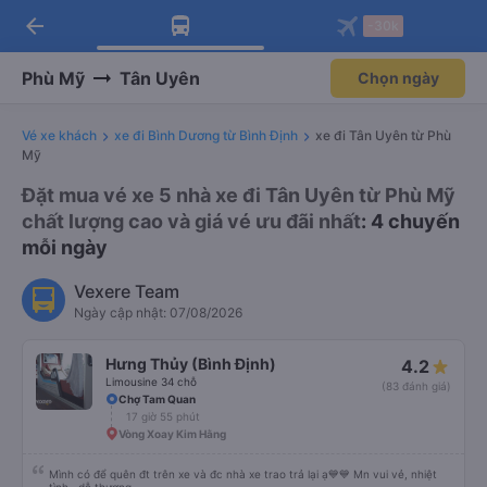
arrow_back
Tải app Vexere ngay!
Tải app Vexere
-30k
Mở app
Mở app
Nhận ưu đãi thành viên độc
-30k/ghế khi đặt vé máy bay qua
quyền
app
Phù Mỹ
Tân Uyên
Chọn ngày
Vé xe khách
xe đi Bình Dương từ Bình Định
xe đi Tân Uyên từ Phù
Mỹ
Đặt mua vé xe 5 nhà xe đi Tân Uyên từ Phù Mỹ
chất lượng cao và giá vé ưu đãi nhất
: 4 chuyến
mỗi ngày
Vexere Team
Ngày cập nhật: 07/08/2026
Hưng Thủy (Bình Định)
4.2
Limousine 34 chỗ
(83 đánh giá)
Chợ Tam Quan
17 giờ 55 phút
Vòng Xoay Kim Hằng
Mình có để quên đt trên xe và đc nhà xe trao trả lại ạ💙💙 Mn vui vẻ, nhiệt