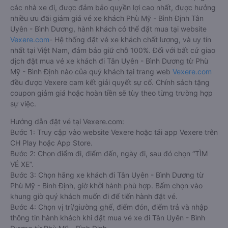
các nhà xe đi, được đảm bảo quyền lợi cao nhất, được hưởng
nhiều ưu đãi giảm giá vé xe khách Phù Mỹ - Bình Định Tân
Uyên - Bình Dương, hành khách có thể đặt mua tại website
Vexere.com
- Hệ thống đặt vé xe khách chất lượng, và uy tín
nhất tại Việt Nam, đảm bảo giữ chỗ 100%. Đối với bất cứ giao
dịch đặt mua vé xe khách đi Tân Uyên - Bình Dương từ Phù
Mỹ - Bình Định nào của quý khách tại trang web
Vexere.com
đều được Vexere cam kết giải quyết sự cố. Chính sách tặng
coupon giảm giá hoặc hoàn tiền sẽ tùy theo từng trường hợp
sự việc.
Hướng dẫn đặt vé tại Vexere.com:
Bước 1: Truy cập vào website Vexere hoặc tải app Vexere trên
CH Play hoặc App Store.
Bước 2: Chọn điểm đi, điểm đến, ngày đi, sau đó chọn “TÌM
VÉ XE”.
Bước 3: Chọn hãng xe khách đi Tân Uyên - Bình Dương từ
Phù Mỹ - Bình Định, giờ khởi hành phù hợp. Bấm chọn vào
khung giờ quý khách muốn đi để tiến hành đặt vé.
Bước 4: Chọn vị trí/giường ghế, điểm đón, điểm trả và nhập
thông tin hành khách khi đặt mua vé xe đi Tân Uyên - Bình