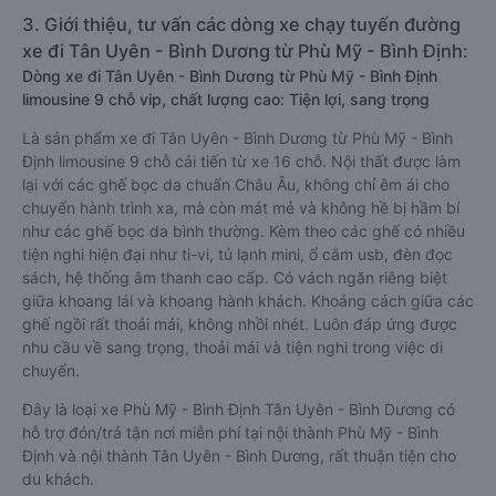
3. Giới thiệu, tư vấn các dòng xe chạy tuyến đường
xe đi Tân Uyên - Bình Dương từ Phù Mỹ - Bình Định:
Dòng xe đi Tân Uyên - Bình Dương từ Phù Mỹ - Bình Định
limousine 9 chỗ vip, chất lượng cao: Tiện lợi, sang trọng
Là sản phẩm xe đi Tân Uyên - Bình Dương từ Phù Mỹ - Bình
Định limousine 9 chỗ cải tiến từ xe 16 chỗ. Nội thất được làm
lại với các ghế bọc da chuẩn Châu Âu, không chỉ êm ái cho
chuyến hành trình xa, mà còn mát mẻ và không hề bị hầm bí
như các ghế bọc da bình thường. Kèm theo các ghế có nhiều
tiện nghi hiện đại như ti-vi, tủ lạnh mini, ổ cắm usb, đèn đọc
sách, hệ thống âm thanh cao cấp. Có vách ngăn riêng biệt
giữa khoang lái và khoang hành khách. Khoảng cách giữa các
ghế ngồi rất thoải mái, không nhồi nhét. Luôn đáp ứng được
nhu cầu về sang trọng, thoải mái và tiện nghi trong việc di
chuyển.
Đây là loại xe Phù Mỹ - Bình Định Tân Uyên - Bình Dương có
hỗ trợ đón/trả tận nơi miễn phí tại nội thành Phù Mỹ - Bình
Định và nội thành Tân Uyên - Bình Dương, rất thuận tiện cho
du khách.