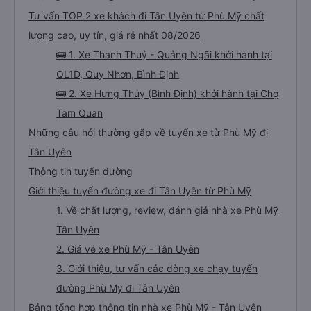
phát khăn ướt cho mình, lần nào dừng đi wc cũng đều có phát khăn ướt nhé
Tư vấn TOP 2 xe khách đi Tân Uyên từ Phù Mỹ chất
(10 điểm), sáng sớm thì có phát thêm bàn chải kem đánh răng dùng 1 lần. À
trên xe có sẵn 2 chai nước suối 500ml nữa. Chuyến xe yên lặng, tài xế ko hút
thuốc, ko chửi thề, ko to tiếng là mình thấy tuyệt vời rồi. À xe đến bến xe lúc
lượng cao, uy tín, giá rẻ nhất 08/2026
7h30, sớm hơn dự kiến trên web 1 tiếng nhé. Xe có trung chuyển nội thành
Quảng Ngãi nữa, tới bến mấy anh bên nhà xe sẽ hỏi mình về đâu để trung
🚌 1. Xe Thanh Thuỷ - Quảng Ngãi khởi hành tại
chuyển á, k thì mình chủ động đăng ký cũng đc. Xe mới, sạch sẽ, thơm tho,
thích lắm. Trên xe còn treo nhiều gấu bông dễ thương lắm 😁
QL1D, Quy Nhơn, Bình Định
🚌 2. Xe Hưng Thủy (Bình Định) khởi hành tại Chợ
Tam Quan
Những câu hỏi thường gặp về tuyến xe từ Phù Mỹ đi
Tân Uyên
Thông tin tuyến đường
Giới thiệu tuyến đường xe đi Tân Uyên từ Phù Mỹ
1. Về chất lượng, review, đánh giá nhà xe Phù Mỹ
Tân Uyên
2. Giá vé xe Phù Mỹ - Tân Uyên
3. Giới thiệu, tư vấn các dòng xe chạy tuyến
đường Phù Mỹ đi Tân Uyên
Bảng tổng hợp thông tin nhà xe Phù Mỹ - Tân Uyên