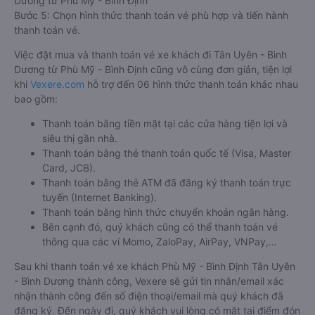
Dương từ Phù Mỹ - Bình Định
Bước 5: Chọn hình thức thanh toán vé phù hợp và tiến hành
thanh toán vé.
Việc đặt mua và thanh toán vé xe khách đi Tân Uyên - Bình
Dương từ Phù Mỹ - Bình Định cũng vô cùng đơn giản, tiện lợi
khi
Vexere.com
hỗ trợ đến 06 hình thức thanh toán khác nhau
bao gồm:
Thanh toán bằng tiền mặt tại các cửa hàng tiện lợi và
siêu thị gần nhà.
Thanh toán bằng thẻ thanh toán quốc tế (Visa, Master
Card, JCB).
Thanh toán bằng thẻ ATM đã đăng ký thanh toán trực
tuyến (Internet Banking).
Thanh toán bằng hình thức chuyển khoản ngân hàng.
Bên cạnh đó, quý khách cũng có thể thanh toán vé
thông qua các ví Momo, ZaloPay, AirPay, VNPay,…
Sau khi thanh toán vé xe khách Phù Mỹ - Bình Định Tân Uyên
- Bình Dương thành công, Vexere sẽ gửi tin nhắn/email xác
nhận thành công đến số điện thoại/email mà quý khách đã
đăng ký. Đến ngày đi, quý khách vui lòng có mặt tại điểm đón