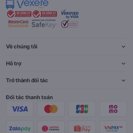
keyboard_arrow_down
Về chúng tôi
keyboard_arrow_down
Hỗ trợ
keyboard_arrow_down
Trở thành đối tác
Đối tác thanh toán