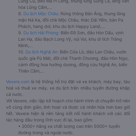
Lũng Cú, đèo Mã Pí Lèng, thung lũng Sủng Là, làng văn
hóa Lũng Cẩm,...
8.
Du lịch Mộc Châu:
Rừng thông Bản Áng, thung lũng
mận Nà Ka, đồi chè Mộc Châu, thác Dải Yếm, bản Pa
Phách, hang dơi, khu du lịch Happy Land,...
9.
Du lịch Hải Phòng:
Biển Đồ Sơn, đảo Hòn Dấu, vịnh
Lan Hạ, đảo Bạch Long Vỹ, núi Voi, khu di tích Tràng
Kênh,...
10.
Du lịch Nghệ An:
Biển Cửa Lò, đảo Lan Châu, vườn
quốc gia Pù Mát, đồi chè Thanh Chương, đảo Hòn Ngư,
cánh đồng hoa hướng dương, đồng cừu Nghệ An, biển
Thiên Cầm,...
Vexere.com
là hệ thống hỗ trợ đặt vé xe khách, máy bay, tàu
hoả và thuê xe máy, xe du lịch trên nhiều tuyến đường khắp
cả nước.
Với Vexere, việc lập kế hoạch cho hành trình di chuyển trở nên
vô cùng đơn giản, linh hoạt và được cá nhân hóa hơn bao giờ
hết. Vexere hiện là nền tảng kết nối hành khách với các đối
tác hàng đầu trong lĩnh vực đi lại, bao gồm:
• 2000+ hãng xe chất lượng cao trên 5000+ tuyến
đường trong và ngoài nước.