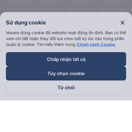
close
Sử dụng cookie
Vexere dùng cookie để website hoạt động ổn định. Bạn có thể
xem chi tiết hoặc thay đổi lựa chọn bất kỳ lúc nào trong phần
Quản lý cookie. Tìm hiểu thêm trong
Chính sách Cookie
.
Chấp nhận tất cả
Tùy chọn cookie
Từ chối
Theo dõi chúng tôi trên
Facebook
Tiktok
Youtube
Công ty TNHH Thương Mại Dịch Vụ Vexere