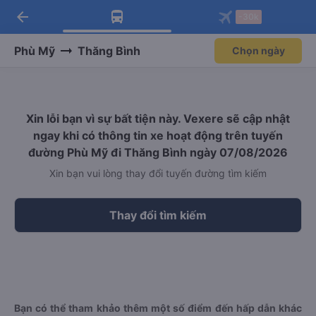
arrow_back
Tải app Vexere ngay!
Tải app Vexere
-30k
Mở app
Mở app
Nhận ưu đãi thành viên độc
-30k/ghế khi đặt vé máy bay qua
quyền
app
Phù Mỹ
Thăng Bình
Chọn ngày
Xin lỗi bạn vì sự bất tiện này. Vexere sẽ cập nhật
ngay khi có thông tin xe hoạt động trên tuyến
đường Phù Mỹ đi Thăng Bình ngày 07/08/2026
Xin bạn vui lòng thay đổi tuyến đường tìm kiếm
Thay đổi tìm kiếm
Bạn có thể tham khảo thêm một số điểm đến hấp dẫn khác