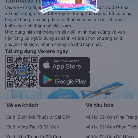
Tàu hoả và Thuê xe
Vexere - ứng dụng đặt vé đa phương tiện với hơn 3000+ nhà
xe chất lượng cao, 5000+ tuyến đường toàn quốc, tất cả hãng
bay và hãng tàu cùng dịch vụ thuê xe máy, xe du lịch phủ
khắp các tỉnh thành tại Việt Nam.
Ứng dụng hiển thị thông tin đầy đủ, minh bạch cùng vô vàn
tiện ích giúp người dùng so sánh và lựa chọn phương án di
chuyển tiết kiệm, nhanh chóng và phù hợp nhất.
Tải ứng dụng Vexere ngay
Vé xe khách
Vé tàu hỏa
Xe đi Buôn Mê Thuột từ Sài Gòn
Vé tàu Sài Gòn Nha Trang
Xe đi Vũng Tàu từ Sài Gòn
Vé tàu Sài Gòn Phan Thiết
Xe đi Nha Trang từ Sài Gòn
Vé tàu Sài Gòn Đà Nẵng