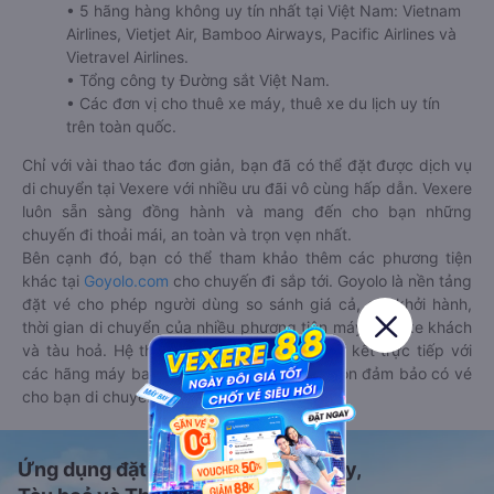
• 5 hãng hàng không uy tín nhất tại Việt Nam: Vietnam
Airlines, Vietjet Air, Bamboo Airways, Pacific Airlines và
Vietravel Airlines.
• Tổng công ty Đường sắt Việt Nam.
• Các đơn vị cho thuê xe máy, thuê xe du lịch uy tín
trên toàn quốc.
Chỉ với vài thao tác đơn giản, bạn đã có thể đặt được dịch vụ
di chuyển tại Vexere với nhiều ưu đãi vô cùng hấp dẫn. Vexere
luôn sẵn sàng đồng hành và mang đến cho bạn những
chuyến đi thoải mái, an toàn và trọn vẹn nhất.
Bên cạnh đó, bạn có thể tham khảo thêm các phương tiện
khác tại
Goyolo.com
cho chuyến đi sắp tới. Goyolo là nền tảng
đặt vé cho phép người dùng so sánh giá cả, giờ khởi hành,
thời gian di chuyển của nhiều phương tiện máy bay, xe khách
và tàu hoả. Hệ thống của Goyolo được liên kết trực tiếp với
các hãng máy bay, xe khách và tàu hoả, luôn đảm bảo có vé
cho bạn di chuyển.
Ứng dụng đặt vé Xe khách, Máy bay,