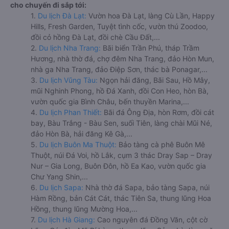
cho chuyến đi sắp tới:
1.
Du lịch Đà Lạt:
Vườn hoa Đà Lạt, làng Cù Lần, Happy
Hills, Fresh Garden, Tuyệt tình cốc, vườn thú Zoodoo,
đồi cỏ hồng Đà Lạt, đồi chè Cầu Đất,...
2.
Du lịch Nha Trang:
Bãi biển Trần Phú, tháp Trầm
Hương, nhà thờ đá, chợ đêm Nha Trang, đảo Hòn Mun,
nhà ga Nha Trang, đảo Điệp Sơn, thác bà Ponagar,...
3.
Du lịch Vũng Tàu:
Ngọn hải đăng, Bãi Sau, Hồ Mây,
mũi Nghinh Phong, hồ Đá Xanh, đồi Con Heo, hòn Bà,
vườn quốc gia Bình Châu, bến thuyền Marina,...
4.
Du lịch Phan Thiết:
Bãi đá Ông Địa, hòn Rơm, đồi cát
bay, Bàu Trắng - Bàu Sen, suối Tiên, làng chài Mũi Né,
đảo Hòn Bà, hải đăng Kê Gà,...
5.
Du lịch Buôn Ma Thuột:
Bảo tàng cà phê Buôn Mê
Thuột, núi Đá Voi, hồ Lắk, cụm 3 thác Dray Sap – Dray
Nur – Gia Long, Buôn Đôn, hồ Ea Kao, vườn quốc gia
Chư Yang Shin,...
6.
Du lịch Sapa:
Nhà thờ đá Sapa, bảo tàng Sapa, núi
Hàm Rồng, bản Cát Cát, thác Tiên Sa, thung lũng Hoa
Hồng, thung lũng Mường Hoa,...
7.
Du lịch Hà Giang:
Cao nguyên đá Đồng Văn, cột cờ