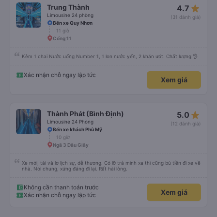
star_rate
Trung Thành
4.7
Limousine 24 phòng
(31 đánh giá)
Bến xe Quy Nhơn
11 giờ
Cổng 11
Kèm 1 chai Nước uống Number 1, 1 lon nước yến, 2 khăn ướt. Chất lượng 👌
Xác nhận chỗ ngay lập tức
Xem giá
star_rate
Thành Phát (Bình Định)
5.0
Limousine 24 Phòng
(12 đánh giá)
Bến xe khách Phù Mỹ
10 giờ
Ngã 3 Dầu Giây
Xe mới, tài và lơ lịch sự, dễ thương. Có lỡ trả mình xa thì cũng bù tiền đi xe về
nhà. Nói chung, xứng đáng đi lại. Rất hài lòng.
Không cần thanh toán trước
Xem giá
Xác nhận chỗ ngay lập tức