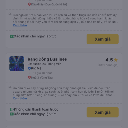
Dầu Giây (Dọc Quốc lộ 1A)
Trải nghiệm tốt Nhân viên vui vẻ lịch sự và thân thiện Giờ đến có trễ hơn dự
định 1h, vì xe phải dừng nhiều và lên xuống hàng hóa và rước hành khách,
nói chung là tối thấy yên tâm khi sử dụng dịch vụ của nhà xe này, và sẽ ủng
hộ và giới thiệu cho người thân sử dụng dịch vụ của nhà xe này
Xem thêm
Xác nhận chỗ ngay lập tức
Xem giá
Rạng Đông Buslines
4.5
Limousine 24 Phòng VIP
(1811 đánh giá)
Phù Mỹ
11 giờ 10 phút
Ngã 3 Vũng Tàu
lần đầu đi xe này cũng sợ giống như mấy đánh giá tiêu cực đã đọc trên
vexere nhưng mà kh ạ. xe sạch, xuất phát sớm hơn dự kiến 8 phút, tới nơi
cũng sớm hơn 1 tiếng. ấn tượng: + xe chạy êm + tài xế và lơ xe đều thân
thiện dễ thương. thật ra cũng kh tiếp xúc nhiều+ lắm nhưng cá nhân mình
Xem thêm
cảm thấy vậy + đồ ăn tối đa dạng, nêm nếm thì tùy người thấy hợp, cá nhân
mình thấy kh hợp lắm nhưng chưa đến mức tệ mình đi chuyến quảng ngãi -
an sương, xe dừng đúng 3 lần (cả ăn tối) cho khách đi vệ sinh. cái hay ở đây
Không cần thanh toán trước
Xem giá
là khi gần tới chỗ ăn tối sẽ có loa thông báo, loa báo là dừng 30p nhưng thực
Xác nhận chỗ ngay lập tức
tế chỉ dừng khoảng 25p, chắc do khách đã lên đông đủ. tóm lại thì lần đầu đi
xe này và sẽ có lần sau nếu có dịp, ấn tượng tốt