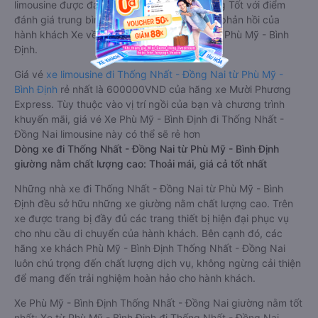
limousine được đánh giá chung có chất lượng Tốt với điểm
đánh giá trung bình từ 4.5/5 dựa trên 4604 phản hồi của
hành khách Xe về Thống Nhất - Đồng Nai từ Phù Mỹ - Bình
Định.
Giá vé
xe limousine đi Thống Nhất - Đồng Nai từ Phù Mỹ -
Bình Định
rẻ nhất là 600000VND của hãng xe Mười Phương
Express. Tùy thuộc vào vị trí ngồi của bạn và chương trình
khuyến mãi, giá vé Xe Phù Mỹ - Bình Định đi Thống Nhất -
Đồng Nai limousine này có thể sẽ rẻ hơn
Dòng xe đi Thống Nhất - Đồng Nai từ Phù Mỹ - Bình Định
giường nằm chất lượng cao: Thoải mái, giá cả tốt nhất
Những nhà xe đi Thống Nhất - Đồng Nai từ Phù Mỹ - Bình
Định đều sở hữu những xe giường nằm chất lượng cao. Trên
xe được trang bị đầy đủ các trang thiết bị hiện đại phục vụ
cho nhu cầu di chuyển của hành khách. Bên cạnh đó, các
hãng xe khách Phù Mỹ - Bình Định Thống Nhất - Đồng Nai
luôn chú trọng đến chất lượng dịch vụ, không ngừng cải thiện
để mang đến trải nghiệm hoàn hảo cho hành khách.
Xe Phù Mỹ - Bình Định Thống Nhất - Đồng Nai giường nằm tốt
nhất: Xe từ Phù Mỹ - Bình Định đi Thống Nhất - Đồng Nai