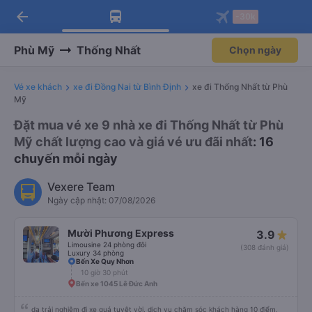
arrow_back
Tải app Vexere ngay!
Tải app Vexere
-30k
Mở app
Mở app
Nhận ưu đãi thành viên độc
-30k/ghế khi đặt vé máy bay qua
quyền
app
Phù Mỹ
Thống Nhất
Chọn ngày
Vé xe khách
xe đi Đồng Nai từ Bình Định
xe đi Thống Nhất từ Phù
Mỹ
Đặt mua vé xe 9 nhà xe đi Thống Nhất từ Phù
Mỹ chất lượng cao và giá vé ưu đãi nhất
: 16
chuyến mỗi ngày
Vexere Team
Ngày cập nhật: 07/08/2026
Mười Phương Express
3.9
Limousine 24 phòng đôi
(308 đánh giá)
Luxury 34 phòng
Bến Xe Quy Nhơn
10 giờ 30 phút
Bến xe 1045 Lê Đức Anh
dạ trải nghiệm đi xe quá tuyệt vời, dịch vụ chăm sóc khách hàng 10 điểm,