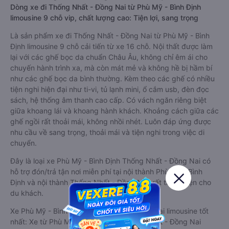
Dòng xe đi Thống Nhất - Đồng Nai từ Phù Mỹ - Bình Định
limousine 9 chỗ vip, chất lượng cao: Tiện lợi, sang trọng
Là sản phẩm xe đi Thống Nhất - Đồng Nai từ Phù Mỹ - Bình
Định limousine 9 chỗ cải tiến từ xe 16 chỗ. Nội thất được làm
lại với các ghế bọc da chuẩn Châu Âu, không chỉ êm ái cho
chuyến hành trình xa, mà còn mát mẻ và không hề bị hầm bí
như các ghế bọc da bình thường. Kèm theo các ghế có nhiều
tiện nghi hiện đại như ti-vi, tủ lạnh mini, ổ cắm usb, đèn đọc
sách, hệ thống âm thanh cao cấp. Có vách ngăn riêng biệt
giữa khoang lái và khoang hành khách. Khoảng cách giữa các
ghế ngồi rất thoải mái, không nhồi nhét. Luôn đáp ứng được
nhu cầu về sang trọng, thoải mái và tiện nghi trong việc di
chuyển.
Đây là loại xe Phù Mỹ - Bình Định Thống Nhất - Đồng Nai có
hỗ trợ đón/trả tận nơi miễn phí tại nội thành Phù Mỹ - Bình
Định và nội thành Thống Nhất - Đồng Nai, rất thuận tiện cho
du khách.
Xe Phù Mỹ - Bình Định Thống Nhất - Đồng Nai limousine tốt
nhất: Xe từ Phù Mỹ - Bình Định đi Thống Nhất - Đồng Nai