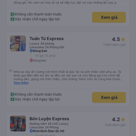
đúng giờ. Xin cảm ơn nhà xe và sẽ tiếp tục đặt vé vào những lần sau ạ
Không cần thanh toán trước
Xem giá
Xác nhận chỗ ngay lập tức
Tuấn Tú Express
4.5
Luxury 34 phòng
(1904 đánh giá)
Limousine 24 Phòng Đôi
Bồng Sơn
10 giờ 15 phút
Đồng Nai
Nhà xe này ấn tượng với mình nhất là bác tài và anh nhân viên phụ xe. Từ
khâu gọi điện đến lúc lên xe đều rát sát sao và chủ động gọi cho mình để
hướng dẫn, giọng nói thân thiện, nhẹ nhàng. Nằm trên xe cũng khá thoải
mái, chăn nệm nước suối đầy đủ. Chuyến xe của mình hầu hết là các cô bác
Xem thêm
lớn tuổi thế nên khi hít thở sẽ thấy có một chút mùi người già Lúc xuống xe,
điểm thả của mình ban đầu dự kiến là Ngã 3 Sợi ( Nha Trang ) và bắt Grab
nhưng các anh hướng dẫn mình xuống ở đây không có ma nào dám chở đâu
Không cần thanh toán trước
Xem giá
( vì đây là địa bàn của thế lực xe ôm ngầm, dân chơi cỏ kẹo ke...) Và thế là
Xác nhận chỗ ngay lập tức
mình được chở xuống Ngã 3 thành , nơi sáng sủa an toàn hơn. Một Chuyến
xe được biết thêm nhiều câu chuyện mới. Cảm ơn nhà xe đã giúp đỡ
Bốn Luyện Express
4.2
Giường nằm 34 chỗ Luxury
(548 đánh giá)
Limousine 24 Phòng
Bình Định (Dọc QL1A)
11 giờ 15 phút