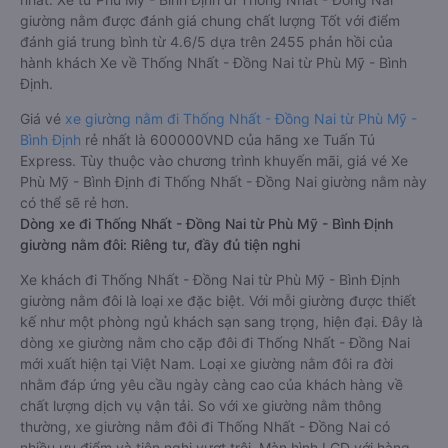
giường nằm được đánh giá chung chất lượng Tốt với điểm
đánh giá trung bình từ 4.6/5 dựa trên 2455 phản hồi của
hành khách Xe về Thống Nhất - Đồng Nai từ Phù Mỹ - Bình
Định.
Giá vé
xe giường nằm đi Thống Nhất - Đồng Nai từ Phù Mỹ -
Bình Định
rẻ nhất là 600000VND của hãng xe Tuấn Tú
Express. Tùy thuộc vào chương trình khuyến mãi, giá vé Xe
Phù Mỹ - Bình Định đi Thống Nhất - Đồng Nai giường nằm này
có thể sẽ rẻ hơn.
Dòng xe đi Thống Nhất - Đồng Nai từ Phù Mỹ - Bình Định
giường nằm đôi: Riêng tư, đầy đủ tiện nghi
Xe khách đi Thống Nhất - Đồng Nai từ Phù Mỹ - Bình Định
giường nằm đôi là loại xe đặc biệt. Với mỗi giường được thiết
kế như một phòng ngủ khách sạn sang trọng, hiện đại. Đây là
dòng xe giường nằm cho cặp đôi đi Thống Nhất - Đồng Nai
mới xuất hiện tại Việt Nam. Loại xe giường nằm đôi ra đời
nhằm đáp ứng yêu cầu ngày càng cao của khách hàng về
chất lượng dịch vụ vận tải. So với xe giường nằm thông
thường, xe giường nằm đôi đi Thống Nhất - Đồng Nai có
nhiều ưu điểm và tiện nghi vượt trội. Màn hình LCD với hàng