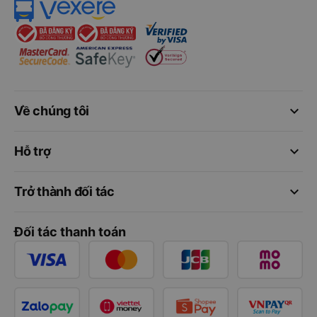
keyboard_arrow_down
Về chúng tôi
keyboard_arrow_down
Hỗ trợ
keyboard_arrow_down
Trở thành đối tác
Đối tác thanh toán