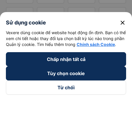
close
Sử dụng cookie
Vexere dùng cookie để website hoạt động ổn định. Bạn có thể
xem chi tiết hoặc thay đổi lựa chọn bất kỳ lúc nào trong phần
Quản lý cookie. Tìm hiểu thêm trong
Chính sách Cookie
.
Chấp nhận tất cả
Tùy chọn cookie
Từ chối
Theo dõi chúng tôi trên
Facebook
Tiktok
Youtube
Công ty TNHH Thương Mại Dịch Vụ Vexere