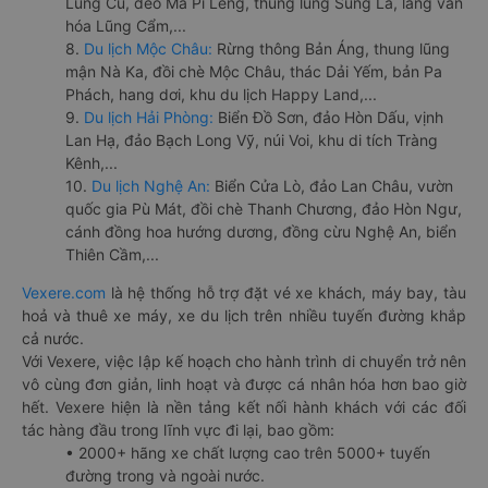
Lũng Cú, đèo Mã Pí Lèng, thung lũng Sủng Là, làng văn
hóa Lũng Cẩm,...
8.
Du lịch Mộc Châu:
Rừng thông Bản Áng, thung lũng
mận Nà Ka, đồi chè Mộc Châu, thác Dải Yếm, bản Pa
Phách, hang dơi, khu du lịch Happy Land,...
9.
Du lịch Hải Phòng:
Biển Đồ Sơn, đảo Hòn Dấu, vịnh
Lan Hạ, đảo Bạch Long Vỹ, núi Voi, khu di tích Tràng
Kênh,...
10.
Du lịch Nghệ An:
Biển Cửa Lò, đảo Lan Châu, vườn
quốc gia Pù Mát, đồi chè Thanh Chương, đảo Hòn Ngư,
cánh đồng hoa hướng dương, đồng cừu Nghệ An, biển
Thiên Cầm,...
Vexere.com
là hệ thống hỗ trợ đặt vé xe khách, máy bay, tàu
hoả và thuê xe máy, xe du lịch trên nhiều tuyến đường khắp
cả nước.
Với Vexere, việc lập kế hoạch cho hành trình di chuyển trở nên
vô cùng đơn giản, linh hoạt và được cá nhân hóa hơn bao giờ
hết. Vexere hiện là nền tảng kết nối hành khách với các đối
tác hàng đầu trong lĩnh vực đi lại, bao gồm:
• 2000+ hãng xe chất lượng cao trên 5000+ tuyến
đường trong và ngoài nước.