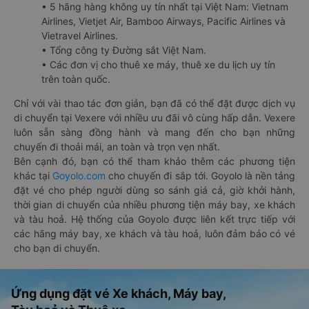
• 5 hãng hàng không uy tín nhất tại Việt Nam: Vietnam
Airlines, Vietjet Air, Bamboo Airways, Pacific Airlines và
Vietravel Airlines.
• Tổng công ty Đường sắt Việt Nam.
• Các đơn vị cho thuê xe máy, thuê xe du lịch uy tín
trên toàn quốc.
Chỉ với vài thao tác đơn giản, bạn đã có thể đặt được dịch vụ
di chuyển tại Vexere với nhiều ưu đãi vô cùng hấp dẫn. Vexere
luôn sẵn sàng đồng hành và mang đến cho bạn những
chuyến đi thoải mái, an toàn và trọn vẹn nhất.
Bên cạnh đó, bạn có thể tham khảo thêm các phương tiện
khác tại
Goyolo.com
cho chuyến đi sắp tới. Goyolo là nền tảng
đặt vé cho phép người dùng so sánh giá cả, giờ khởi hành,
thời gian di chuyển của nhiều phương tiện máy bay, xe khách
và tàu hoả. Hệ thống của Goyolo được liên kết trực tiếp với
các hãng máy bay, xe khách và tàu hoả, luôn đảm bảo có vé
cho bạn di chuyển.
Ứng dụng đặt vé Xe khách, Máy bay,