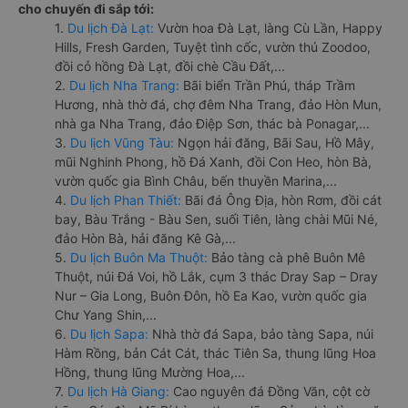
cho chuyến đi sắp tới:
1.
Du lịch Đà Lạt:
Vườn hoa Đà Lạt, làng Cù Lần, Happy
Hills, Fresh Garden, Tuyệt tình cốc, vườn thú Zoodoo,
đồi cỏ hồng Đà Lạt, đồi chè Cầu Đất,...
2.
Du lịch Nha Trang:
Bãi biển Trần Phú, tháp Trầm
Hương, nhà thờ đá, chợ đêm Nha Trang, đảo Hòn Mun,
nhà ga Nha Trang, đảo Điệp Sơn, thác bà Ponagar,...
3.
Du lịch Vũng Tàu:
Ngọn hải đăng, Bãi Sau, Hồ Mây,
mũi Nghinh Phong, hồ Đá Xanh, đồi Con Heo, hòn Bà,
vườn quốc gia Bình Châu, bến thuyền Marina,...
4.
Du lịch Phan Thiết:
Bãi đá Ông Địa, hòn Rơm, đồi cát
bay, Bàu Trắng - Bàu Sen, suối Tiên, làng chài Mũi Né,
đảo Hòn Bà, hải đăng Kê Gà,...
5.
Du lịch Buôn Ma Thuột:
Bảo tàng cà phê Buôn Mê
Thuột, núi Đá Voi, hồ Lắk, cụm 3 thác Dray Sap – Dray
Nur – Gia Long, Buôn Đôn, hồ Ea Kao, vườn quốc gia
Chư Yang Shin,...
6.
Du lịch Sapa:
Nhà thờ đá Sapa, bảo tàng Sapa, núi
Hàm Rồng, bản Cát Cát, thác Tiên Sa, thung lũng Hoa
Hồng, thung lũng Mường Hoa,...
7.
Du lịch Hà Giang:
Cao nguyên đá Đồng Văn, cột cờ