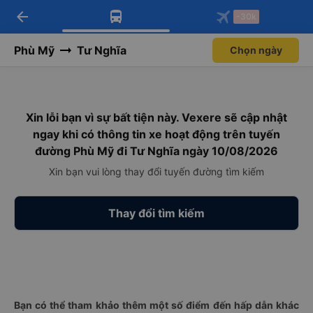
arrow_back
Tải app Vexere ngay!
Tải app Vexere
-30k
Mở app
Mở app
Nhận ưu đãi thành viên độc
-30k/ghế khi đặt vé máy bay qua
quyền
app
Phù Mỹ
Tư Nghĩa
Chọn ngày
Xin lỗi bạn vì sự bất tiện này. Vexere sẽ cập nhật
ngay khi có thông tin xe hoạt động trên tuyến
đường Phù Mỹ đi Tư Nghĩa ngày 10/08/2026
Xin bạn vui lòng thay đổi tuyến đường tìm kiếm
Thay đổi tìm kiếm
Bạn có thể tham khảo thêm một số điểm đến hấp dẫn khác