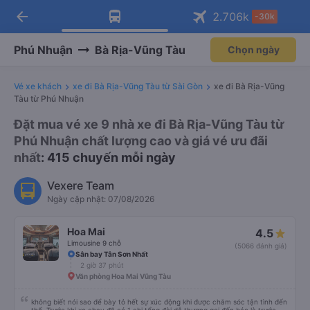
arrow_back
Tải app Vexere ngay!
Tải app Vexere
2.706
k
-30k
Mở app
Mở app
Nhận ưu đãi thành viên độc
-30k/ghế khi đặt vé máy bay qua
quyền
app
Phú Nhuận
Bà Rịa-Vũng Tàu
Chọn ngày
Vé xe khách
xe đi Bà Rịa-Vũng Tàu từ Sài Gòn
xe đi Bà Rịa-Vũng
Tàu từ Phú Nhuận
Đặt mua vé xe 9 nhà xe đi Bà Rịa-Vũng Tàu từ
Phú Nhuận chất lượng cao và giá vé ưu đãi
nhất
: 415 chuyến mỗi ngày
Vexere Team
Ngày cập nhật: 07/08/2026
Hoa Mai
4.5
Limousine 9 chỗ
(5066 đánh giá)
Sân bay Tân Sơn Nhất
2 giờ 37 phút
Văn phòng Hoa Mai Vũng Tàu
không biết nói sao để bày tỏ hết sự xúc động khi được chăm sóc tận tình đến