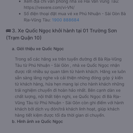
Xem địa chỉ văn phòng nhà xe Hải Vân Vũng Tàu:
https://vexere.com/vi-VN/
Số điện thoại đặt mua vé xe Phú Nhuận - Sài Gòn Bà
Rịa-Vũng Tàu:
1900 888684
🚌 3. Xe Quốc Ngọc khởi hành tại 01 Trường Sơn
(Trạm Quận 10)
a. Giới thiệu xe Quốc Ngọc
Trong số các hãng xe trên tuyến đường đi Bà Rịa-Vũng
Tàu từ Phú Nhuận - Sài Gòn , nhà xe Quốc Ngọc nhận
được rất nhiều sự quan tâm từ hành khách. Hãng xe luôn
sẵn sàng lắng nghe và cải thiện những đóng góp ý kiến
từ khách hàng, hứa hẹn mang lại cho hành khách những
trải nghiệm chuyến đi hoàn hảo nhất. Bên cạnh dàn xe
chất lượng, nội thất tiện nghi, xe Quốc Ngọc đi Bà Rịa-
Vũng Tàu từ Phú Nhuận - Sài Gòn còn ghi điểm với hành
khách bởi dịch vụ đón/trả khách linh hoạt, giúp khách
hàng tiết kiệm được tối đa thời gian di chuyển.
b. Hình ảnh xe Quốc Ngọc