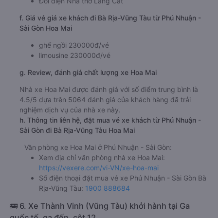
Đối diện Nhà thờ Láng Cát
f. Giá vé giá xe khách đi Bà Rịa-Vũng Tàu từ Phú Nhuận -
Sài Gòn Hoa Mai
ghế ngồi 230000đ/vé
limousine 230000đ/vé
g. Review, đánh giá chất lượng xe Hoa Mai
Nhà xe Hoa Mai được đánh giá với số điểm trung bình là
4.5/5 dựa trên 5064 đánh giá của khách hàng đã trải
nghiệm dịch vụ của nhà xe này.
h. Thông tin liên hệ, đặt mua vé xe khách từ Phú Nhuận -
Sài Gòn đi Bà Rịa-Vũng Tàu Hoa Mai
Văn phòng xe Hoa Mai ở Phú Nhuận - Sài Gòn:
Xem địa chỉ văn phòng nhà xe Hoa Mai:
https://vexere.com/vi-VN/xe-hoa-mai
Số điện thoại đặt mua vé xe Phú Nhuận - Sài Gòn Bà
Rịa-Vũng Tàu:
1900 888684
🚌 6. Xe Thành Vinh (Vũng Tàu) khởi hành tại Ga
quốc tế, ga đến, cột 12