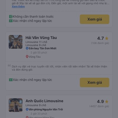
thế. Trước khi xe chạy đã có 1 chị tổng đài dễ thương gọi đến báo là trước
giờ đi 30p tài xế sẽ gọi đón chị. Đến giờ, một anh tài xế với giọng nhỏ nhẹ lịch
sử hỏi: chị ở chỗ nào e đến đón. Tuy đường hơi đông nhưng anh tài xế vẫn
Xem thêm
rất cố gắng chạy cho kịp chuyến bay của 1 hành khách khác trên xe nhưng
xe lại đi rất êm, không dằn sốc gì hết. Mình để ý lần nào gọi khách anh tài xế
cũng với cái giọng nhỏ nhẹ đó đón khách, không như các xe khác mình từng
Không cần thanh toán trước
Xem giá
đi. Thiệc là ưng hết sức. Nhất định sẽ đi lại lần sau
Xác nhận chỗ ngay lập tức
Hải Vân Vũng Tàu
4.7
Limousine 11 chỗ
(106 đánh giá)
Limousine 9 chỗ
Sân bay Tân Sơn Nhất
2 giờ 55 phút
Vũng Tàu
Dịch vụ đặt vé trực tuyến rất tốt, nhân viên rất kiên nhẫn! Tài xế thân thiện
và đón đúng giờ.
Xác nhận chỗ ngay lập tức
Xem giá
Anh Quốc Limousine
4.9
Limousine 9 chỗ
(4457 đánh giá)
Văn phòng Nguyễn Văn Trỗi
2 giờ 20 phút
Văn phòng Vũng Tàu