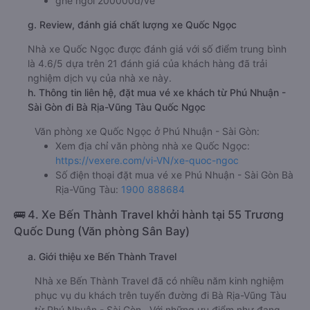
ghế ngồi 200000đ/vé
g. Review, đánh giá chất lượng xe Quốc Ngọc
Nhà xe Quốc Ngọc được đánh giá với số điểm trung bình
là 4.6/5 dựa trên 21 đánh giá của khách hàng đã trải
nghiệm dịch vụ của nhà xe này.
h. Thông tin liên hệ, đặt mua vé xe khách từ Phú Nhuận -
Sài Gòn đi Bà Rịa-Vũng Tàu Quốc Ngọc
Văn phòng xe Quốc Ngọc ở Phú Nhuận - Sài Gòn:
Xem địa chỉ văn phòng nhà xe Quốc Ngọc:
https://vexere.com/vi-VN/xe-quoc-ngoc
Số điện thoại đặt mua vé xe Phú Nhuận - Sài Gòn Bà
Rịa-Vũng Tàu:
1900 888684
🚌 4. Xe Bến Thành Travel khởi hành tại 55 Trương
Quốc Dung (Văn phòng Sân Bay)
a. Giới thiệu xe Bến Thành Travel
Nhà xe Bến Thành Travel đã có nhiều năm kinh nghiệm
phục vụ du khách trên tuyến đường đi Bà Rịa-Vũng Tàu
từ Phú Nhuận - Sài Gòn . Với những ưu điểm như đang