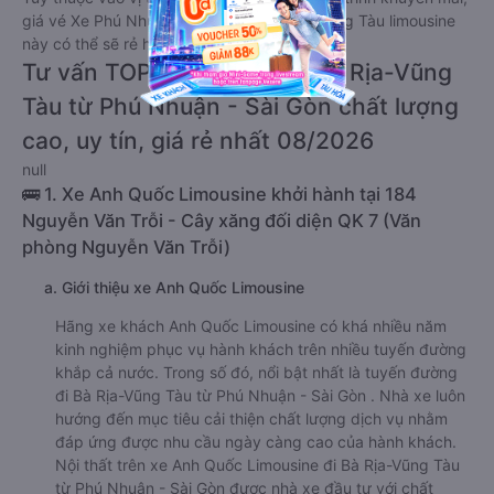
giá vé Xe Phú Nhuận - Sài Gòn đi Bà Rịa-Vũng Tàu limousine
này có thể sẽ rẻ hơn
Tư vấn TOP 6 xe khách đi Bà Rịa-Vũng
Tàu từ Phú Nhuận - Sài Gòn chất lượng
cao, uy tín, giá rẻ nhất 08/2026
null
🚌 1. Xe Anh Quốc Limousine khởi hành tại 184
Nguyễn Văn Trỗi - Cây xăng đối diện QK 7 (Văn
phòng Nguyễn Văn Trỗi)
a. Giới thiệu xe Anh Quốc Limousine
Hãng xe khách Anh Quốc Limousine có khá nhiều năm
kinh nghiệm phục vụ hành khách trên nhiều tuyến đường
khắp cả nước. Trong số đó, nổi bật nhất là tuyến đường
đi Bà Rịa-Vũng Tàu từ Phú Nhuận - Sài Gòn . Nhà xe luôn
hướng đến mục tiêu cải thiện chất lượng dịch vụ nhằm
đáp ứng được nhu cầu ngày càng cao của hành khách.
Nội thất trên xe Anh Quốc Limousine đi Bà Rịa-Vũng Tàu
từ Phú Nhuận - Sài Gòn được nhà xe đầu tư với chất