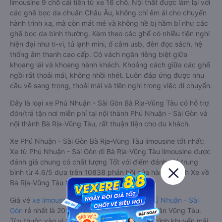
limousine 9 chỗ cải tiến từ xe 16 chỗ. Nội thất được làm lại với
các ghế bọc da chuẩn Châu Âu, không chỉ êm ái cho chuyến
hành trình xa, mà còn mát mẻ và không hề bị hầm bí như các
ghế bọc da bình thường. Kèm theo các ghế có nhiều tiện nghi
hiện đại như ti-vi, tủ lạnh mini, ổ cắm usb, đèn đọc sách, hệ
thống âm thanh cao cấp. Có vách ngăn riêng biệt giữa
khoang lái và khoang hành khách. Khoảng cách giữa các ghế
ngồi rất thoải mái, không nhồi nhét. Luôn đáp ứng được nhu
cầu về sang trọng, thoải mái và tiện nghi trong việc di chuyển.
Đây là loại xe Phú Nhuận - Sài Gòn Bà Rịa-Vũng Tàu có hỗ trợ
đón/trả tận nơi miễn phí tại nội thành Phú Nhuận - Sài Gòn và
nội thành Bà Rịa-Vũng Tàu, rất thuận tiện cho du khách.
Xe Phú Nhuận - Sài Gòn Bà Rịa-Vũng Tàu limousine tốt nhất:
Xe từ Phú Nhuận - Sài Gòn đi Bà Rịa-Vũng Tàu limousine được
đánh giá chung có chất lượng Tốt với điểm đánh giá trung
bình từ 4.6/5 dựa trên 10838 phản hồi của hành khách Xe về
Bà Rịa-Vũng Tàu từ Phú Nhuận - Sài Gòn.
Giá vé
xe limousine đi Bà Rịa-Vũng Tàu từ Phú Nhuận - Sài
Gòn
rẻ nhất là 200000VND của hãng xe Hải Vân Vũng Tàu.
Tùy thuộc vào vị trí ngồi của bạn và chương trình khuyến mãi,