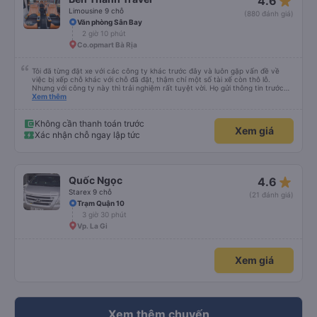
star_rate
4.6
Limousine 9 chỗ
(880 đánh giá)
Văn phòng Sân Bay
2 giờ 10 phút
Co.opmart Bà Rịa
Tôi đã từng đặt xe với các công ty khác trước đây và luôn gặp vấn đề về
việc bị xếp chỗ khác với chỗ đã đặt, thậm chí một số tài xế còn thô lỗ.
Nhưng với công ty này thì trải nghiệm rất tuyệt vời. Họ gửi thông tin trước
nên tôi biết khi nào tài xế sẽ đến, đón tôi tại địa chỉ và xếp tôi ngồi đúng chỗ
Xem thêm
đã chọn. Không gặp quá nhiều rắc rối. Tài xế thân thiện, làm việc hiệu quả
và đưa tôi đến nơi rất nhanh chóng. Từ giờ trở đi tôi sẽ chỉ đặt xe với công ty
này. Tôi thường xuyên sử dụng dịch vụ xe limousine để đi lại giữa Thành phố
Không cần thanh toán trước
Xem giá
Hồ Chí Minh và Vũng Tàu. Trải nghiệm tuyệt vời, 👍🏽
Xác nhận chỗ ngay lập tức
star_rate
Quốc Ngọc
4.6
Starex 9 chỗ
(21 đánh giá)
Trạm Quận 10
3 giờ 30 phút
Vp. La Gi
Xem giá
Xem thêm chuyến