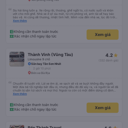
Siu hài lòng luôn ạ. Xe rộng rãi, thoáng, ghế ngồi to, có nước suối và khăn
ướt cho mỗi ghế. Nhà xe ở q1 siu mát, từ chị phòng vé, anh tài xế hay bác
bảo vệ. Ai cũng dễ thương, nhiệt tình hết. Mình vừa đến nhà xe, lúc đó trời
mưa, anh nhân viên lập tức bung dù che cho mình vào nhà xe ngồi chờ. Bác
Xem thêm
tài chạy rất êm, mình ngủ từ lúc bắt đầu chạy đến lúc đến tận nơi lun. Đến
Vũng Tàu còn được chở đến tận chỗ mình sẽ ở (The Sóng) mà k mất thêm
phí và cũng không cần đổi xe để trung chuyển gì luôn. Sau khi đặt vé, nhà xe
Không cần thanh toán trước
Xem giá
sẽ gọi xác nhận, đến lúc gần xuất phát thì bên nhà xe cũng gọi nhắc nhở
Xác nhận chỗ ngay lập tức
mình lun. Rấc ưng ạ. Sẽ ủng hộ hãng mỗi lần mình có dịp đi Vùng Tàu ❤️❤️❤️
Thành Vinh (Vũng Tàu)
4.2
Limousine 9 chỗ
(332 đánh giá)
Sân bay Tân Sơn Nhất
2 giờ 10 phút
Bến xe Bà Rịa
Chuyến đi tuyệt vời. Lái xe êm ái, xe sạch sẽ và xe buýt không đầy người.
Một đứa bé tội nghiệp bắt đầu ói, nhưng điều đó đã xảy ra, và người tài xế đã
chuẩn bị sẵn túi xách và mọi thứ. Ngoài ra còn có một điểm dừng cố định
trên đường đến vubg tau
Xem thêm
Không cần thanh toán trước
Xem giá
Xác nhận chỗ ngay lập tức
Bến Thành Travel