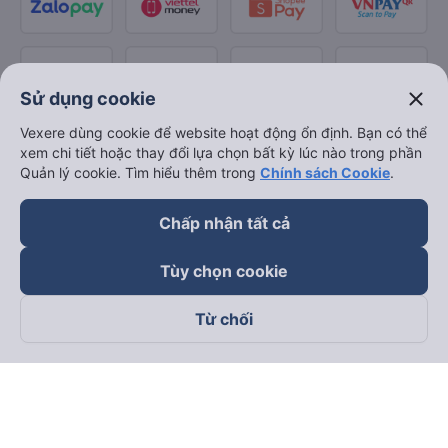
close
Sử dụng cookie
Vexere dùng cookie để website hoạt động ổn định. Bạn có thể
xem chi tiết hoặc thay đổi lựa chọn bất kỳ lúc nào trong phần
Quản lý cookie. Tìm hiểu thêm trong
Chính sách Cookie
.
Chấp nhận tất cả
Tùy chọn cookie
Từ chối
Theo dõi chúng tôi trên
Facebook
Tiktok
Youtube
Công ty TNHH Thương Mại Dịch Vụ Vexere