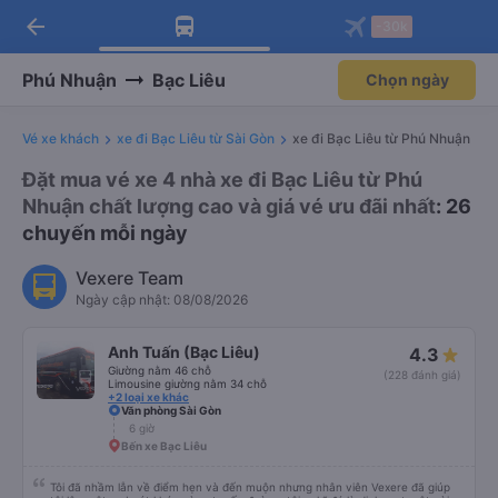
arrow_back
Tải app Vexere ngay!
Tải app Vexere
-30k
Mở app
Mở app
Nhận ưu đãi thành viên độc
-30k/ghế khi đặt vé máy bay qua
quyền
app
Phú Nhuận
Bạc Liêu
Chọn ngày
Vé xe khách
xe đi Bạc Liêu từ Sài Gòn
xe đi Bạc Liêu từ Phú Nhuận
Đặt mua vé xe 4 nhà xe đi Bạc Liêu từ Phú
Nhuận chất lượng cao và giá vé ưu đãi nhất
: 26
chuyến mỗi ngày
Vexere Team
Ngày cập nhật: 08/08/2026
Anh Tuấn (Bạc Liêu)
4.3
Giường nằm 46 chỗ
(228 đánh giá)
Limousine giường nằm 34 chỗ
+2 loại xe khác
Văn phòng Sài Gòn
6 giờ
Bến xe Bạc Liêu
Tôi đã nhầm lẫn về điểm hẹn và đến muộn nhưng nhân viên Vexere đã giúp