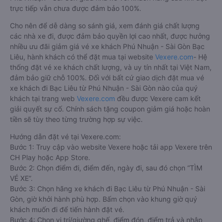
trực tiếp vẫn chưa được đảm bảo 100%.
Cho nên để dễ dàng so sánh giá, xem đánh giá chất lượng
các nhà xe đi, được đảm bảo quyền lợi cao nhất, được hưởng
nhiều ưu đãi giảm giá vé xe khách Phú Nhuận - Sài Gòn Bạc
Liêu, hành khách có thể đặt mua tại website
Vexere.com
- Hệ
thống đặt vé xe khách chất lượng, và uy tín nhất tại Việt Nam,
đảm bảo giữ chỗ 100%. Đối với bất cứ giao dịch đặt mua vé
xe khách đi Bạc Liêu từ Phú Nhuận - Sài Gòn nào của quý
khách tại trang web
Vexere.com
đều được Vexere cam kết
giải quyết sự cố. Chính sách tặng coupon giảm giá hoặc hoàn
tiền sẽ tùy theo từng trường hợp sự việc.
Hướng dẫn đặt vé tại Vexere.com:
Bước 1: Truy cập vào website Vexere hoặc tải app Vexere trên
CH Play hoặc App Store.
Bước 2: Chọn điểm đi, điểm đến, ngày đi, sau đó chọn “TÌM
VÉ XE”.
Bước 3: Chọn hãng xe khách đi Bạc Liêu từ Phú Nhuận - Sài
Gòn, giờ khởi hành phù hợp. Bấm chọn vào khung giờ quý
khách muốn đi để tiến hành đặt vé.
Bước 4: Chọn vị trí/giường ghế, điểm đón, điểm trả và nhập