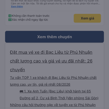
tôi lên một xe buýt khác cùng tuyến đường, tôi nghĩ đó là dịch vụ tuyệt vời.
Cảm ơn một lần nữa. Tôi đã gửi email cho họ và nhận được phản hồi nhanh
chóng trong những thời điểm đó.
Xem thêm
Không cần thanh toán trước
Xem giá
Xác nhận chỗ ngay lập tức
Xem thêm chuyến
Đặt mua vé xe đi Bạc Liêu từ Phú Nhuận
chất lượng cao và giá vé ưu đãi nhất: 26
chuyến
Tư vấn TOP 1 xe khách đi Bạc Liêu từ Phú Nhuận chất
lượng cao, uy tín, giá rẻ nhất 08/2026
🚌 1. Xe Anh Tuấn (Bạc Liêu) khởi hành tại 65
Đường số 2, Cư xá Bình Thới (Văn phòng Sài Gòn)
Những câu hỏi thường gặp về tuyến xe từ Phú Nhuận