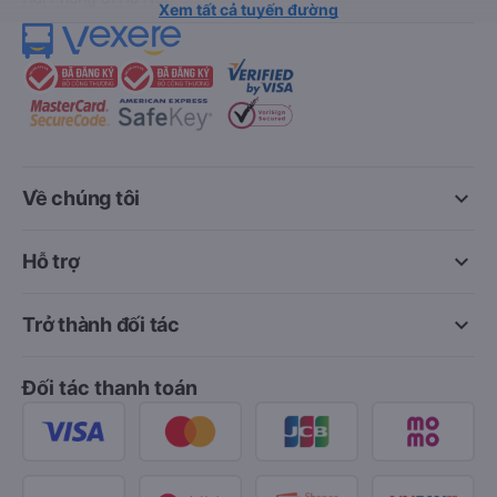
Xem tất cả tuyến đường
keyboard_arrow_down
Về chúng tôi
keyboard_arrow_down
Hỗ trợ
keyboard_arrow_down
Trở thành đối tác
Đối tác thanh toán