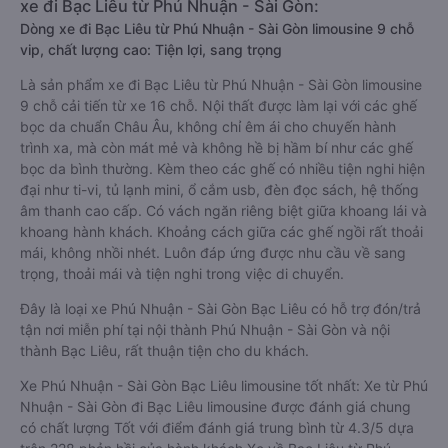
xe đi Bạc Liêu từ Phú Nhuận - Sài Gòn:
Dòng xe đi Bạc Liêu từ Phú Nhuận - Sài Gòn limousine 9 chỗ
vip, chất lượng cao: Tiện lợi, sang trọng
Là sản phẩm xe đi Bạc Liêu từ Phú Nhuận - Sài Gòn limousine
9 chỗ cải tiến từ xe 16 chỗ. Nội thất được làm lại với các ghế
bọc da chuẩn Châu Âu, không chỉ êm ái cho chuyến hành
trình xa, mà còn mát mẻ và không hề bị hầm bí như các ghế
bọc da bình thường. Kèm theo các ghế có nhiều tiện nghi hiện
đại như ti-vi, tủ lạnh mini, ổ cắm usb, đèn đọc sách, hệ thống
âm thanh cao cấp. Có vách ngăn riêng biệt giữa khoang lái và
khoang hành khách. Khoảng cách giữa các ghế ngồi rất thoải
mái, không nhồi nhét. Luôn đáp ứng được nhu cầu về sang
trọng, thoải mái và tiện nghi trong việc di chuyển.
Đây là loại xe Phú Nhuận - Sài Gòn Bạc Liêu có hỗ trợ đón/trả
tận nơi miễn phí tại nội thành Phú Nhuận - Sài Gòn và nội
thành Bạc Liêu, rất thuận tiện cho du khách.
Xe Phú Nhuận - Sài Gòn Bạc Liêu limousine tốt nhất: Xe từ Phú
Nhuận - Sài Gòn đi Bạc Liêu limousine được đánh giá chung
có chất lượng Tốt với điểm đánh giá trung bình từ 4.3/5 dựa