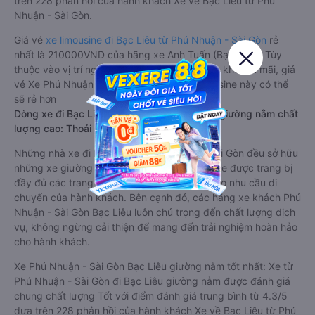
trên 228 phản hồi của hành khách Xe về Bạc Liêu từ Phú
Nhuận - Sài Gòn.
Giá vé
xe limousine đi Bạc Liêu từ Phú Nhuận - Sài Gòn
rẻ
nhất là 210000VND của hãng xe Anh Tuấn (Bạc Liêu). Tùy
thuộc vào vị trí ngồi của bạn và chương trình khuyến mãi, giá
vé Xe Phú Nhuận - Sài Gòn đi Bạc Liêu limousine này có thể
sẽ rẻ hơn
Dòng xe đi Bạc Liêu từ Phú Nhuận - Sài Gòn giường nằm chất
lượng cao: Thoải mái, giá cả tốt nhất
Những nhà xe đi Bạc Liêu từ Phú Nhuận - Sài Gòn đều sở hữu
những xe giường nằm chất lượng cao. Trên xe được trang bị
đầy đủ các trang thiết bị hiện đại phục vụ cho nhu cầu di
chuyển của hành khách. Bên cạnh đó, các hãng xe khách Phú
Nhuận - Sài Gòn Bạc Liêu luôn chú trọng đến chất lượng dịch
vụ, không ngừng cải thiện để mang đến trải nghiệm hoàn hảo
cho hành khách.
Xe Phú Nhuận - Sài Gòn Bạc Liêu giường nằm tốt nhất: Xe từ
Phú Nhuận - Sài Gòn đi Bạc Liêu giường nằm được đánh giá
chung chất lượng Tốt với điểm đánh giá trung bình từ 4.3/5
dựa trên 228 phản hồi của hành khách Xe về Bạc Liêu từ Phú