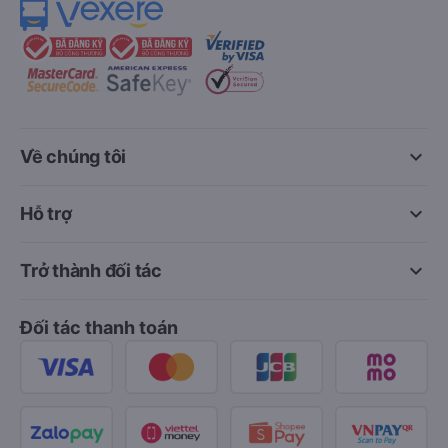
keyboard_arrow_down
Về chúng tôi
keyboard_arrow_down
Hỗ trợ
keyboard_arrow_down
Trở thành đối tác
Đối tác thanh toán