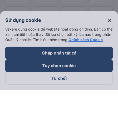
close
Sử dụng cookie
Vexere dùng cookie để website hoạt động ổn định. Bạn có thể
xem chi tiết hoặc thay đổi lựa chọn bất kỳ lúc nào trong phần
Quản lý cookie. Tìm hiểu thêm trong
Chính sách Cookie
.
Chấp nhận tất cả
Tùy chọn cookie
Từ chối
Theo dõi chúng tôi trên
Facebook
Tiktok
Youtube
Công ty TNHH Thương Mại Dịch Vụ Vexere