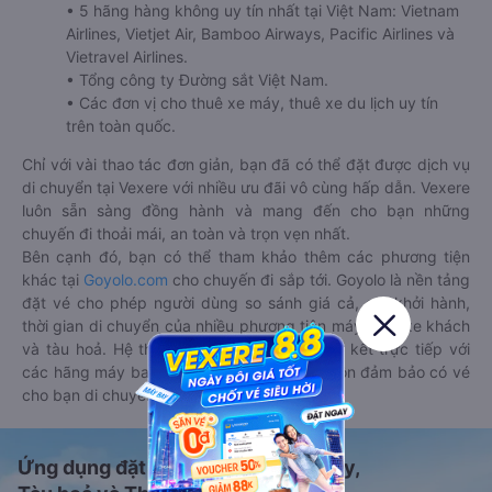
• 5 hãng hàng không uy tín nhất tại Việt Nam: Vietnam
Airlines, Vietjet Air, Bamboo Airways, Pacific Airlines và
Vietravel Airlines.
• Tổng công ty Đường sắt Việt Nam.
• Các đơn vị cho thuê xe máy, thuê xe du lịch uy tín
trên toàn quốc.
Chỉ với vài thao tác đơn giản, bạn đã có thể đặt được dịch vụ
di chuyển tại Vexere với nhiều ưu đãi vô cùng hấp dẫn. Vexere
luôn sẵn sàng đồng hành và mang đến cho bạn những
chuyến đi thoải mái, an toàn và trọn vẹn nhất.
Bên cạnh đó, bạn có thể tham khảo thêm các phương tiện
khác tại
Goyolo.com
cho chuyến đi sắp tới. Goyolo là nền tảng
đặt vé cho phép người dùng so sánh giá cả, giờ khởi hành,
thời gian di chuyển của nhiều phương tiện máy bay, xe khách
và tàu hoả. Hệ thống của Goyolo được liên kết trực tiếp với
các hãng máy bay, xe khách và tàu hoả, luôn đảm bảo có vé
cho bạn di chuyển.
Ứng dụng đặt vé Xe khách, Máy bay,