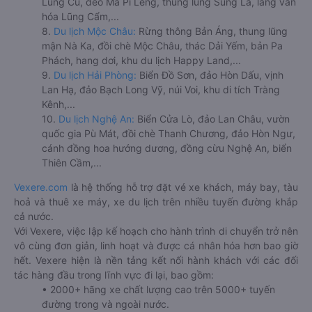
Lũng Cú, đèo Mã Pí Lèng, thung lũng Sủng Là, làng văn
hóa Lũng Cẩm,...
8.
Du lịch Mộc Châu:
Rừng thông Bản Áng, thung lũng
mận Nà Ka, đồi chè Mộc Châu, thác Dải Yếm, bản Pa
Phách, hang dơi, khu du lịch Happy Land,...
9.
Du lịch Hải Phòng:
Biển Đồ Sơn, đảo Hòn Dấu, vịnh
Lan Hạ, đảo Bạch Long Vỹ, núi Voi, khu di tích Tràng
Kênh,...
10.
Du lịch Nghệ An:
Biển Cửa Lò, đảo Lan Châu, vườn
quốc gia Pù Mát, đồi chè Thanh Chương, đảo Hòn Ngư,
cánh đồng hoa hướng dương, đồng cừu Nghệ An, biển
Thiên Cầm,...
Vexere.com
là hệ thống hỗ trợ đặt vé xe khách, máy bay, tàu
hoả và thuê xe máy, xe du lịch trên nhiều tuyến đường khắp
cả nước.
Với Vexere, việc lập kế hoạch cho hành trình di chuyển trở nên
vô cùng đơn giản, linh hoạt và được cá nhân hóa hơn bao giờ
hết. Vexere hiện là nền tảng kết nối hành khách với các đối
tác hàng đầu trong lĩnh vực đi lại, bao gồm:
• 2000+ hãng xe chất lượng cao trên 5000+ tuyến
đường trong và ngoài nước.