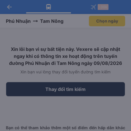
arrow_back
Tải app Vexere ngay!
Tải app Vexere
-30k
Mở app
Mở app
Nhận ưu đãi thành viên độc
-30k/ghế khi đặt vé máy bay qua
quyền
app
Phú Nhuận
Tam Nông
Chọn ngày
Xin lỗi bạn vì sự bất tiện này. Vexere sẽ cập nhật
ngay khi có thông tin xe hoạt động trên tuyến
đường Phú Nhuận đi Tam Nông ngày 09/08/2026
Xin bạn vui lòng thay đổi tuyến đường tìm kiếm
Thay đổi tìm kiếm
Bạn có thể tham khảo thêm một số điểm đến hấp dẫn khác