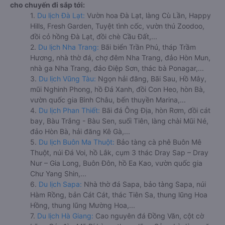
cho chuyến đi sắp tới:
1.
Du lịch Đà Lạt:
Vườn hoa Đà Lạt, làng Cù Lần, Happy
Hills, Fresh Garden, Tuyệt tình cốc, vườn thú Zoodoo,
đồi cỏ hồng Đà Lạt, đồi chè Cầu Đất,...
2.
Du lịch Nha Trang:
Bãi biển Trần Phú, tháp Trầm
Hương, nhà thờ đá, chợ đêm Nha Trang, đảo Hòn Mun,
nhà ga Nha Trang, đảo Điệp Sơn, thác bà Ponagar,...
3.
Du lịch Vũng Tàu:
Ngọn hải đăng, Bãi Sau, Hồ Mây,
mũi Nghinh Phong, hồ Đá Xanh, đồi Con Heo, hòn Bà,
vườn quốc gia Bình Châu, bến thuyền Marina,...
4.
Du lịch Phan Thiết:
Bãi đá Ông Địa, hòn Rơm, đồi cát
bay, Bàu Trắng - Bàu Sen, suối Tiên, làng chài Mũi Né,
đảo Hòn Bà, hải đăng Kê Gà,...
5.
Du lịch Buôn Ma Thuột:
Bảo tàng cà phê Buôn Mê
Thuột, núi Đá Voi, hồ Lắk, cụm 3 thác Dray Sap – Dray
Nur – Gia Long, Buôn Đôn, hồ Ea Kao, vườn quốc gia
Chư Yang Shin,...
6.
Du lịch Sapa:
Nhà thờ đá Sapa, bảo tàng Sapa, núi
Hàm Rồng, bản Cát Cát, thác Tiên Sa, thung lũng Hoa
Hồng, thung lũng Mường Hoa,...
7.
Du lịch Hà Giang:
Cao nguyên đá Đồng Văn, cột cờ