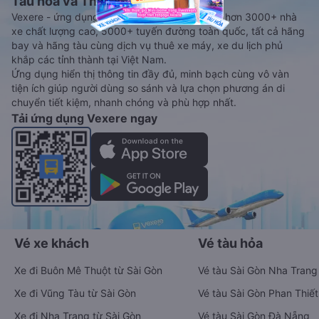
Tàu hoả và Thuê xe
Vexere - ứng dụng đặt vé đa phương tiện với hơn 3000+ nhà
xe chất lượng cao, 5000+ tuyến đường toàn quốc, tất cả hãng
bay và hãng tàu cùng dịch vụ thuê xe máy, xe du lịch phủ
khắp các tỉnh thành tại Việt Nam.
Ứng dụng hiển thị thông tin đầy đủ, minh bạch cùng vô vàn
tiện ích giúp người dùng so sánh và lựa chọn phương án di
chuyển tiết kiệm, nhanh chóng và phù hợp nhất.
Tải ứng dụng Vexere ngay
Vé xe khách
Vé tàu hỏa
Xe đi Buôn Mê Thuột từ Sài Gòn
Vé tàu Sài Gòn Nha Trang
Xe đi Vũng Tàu từ Sài Gòn
Vé tàu Sài Gòn Phan Thiết
Xe đi Nha Trang từ Sài Gòn
Vé tàu Sài Gòn Đà Nẵng