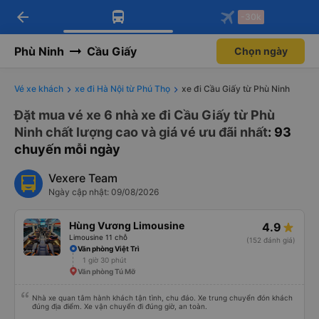
arrow_back
Tải app Vexere ngay!
Tải app Vexere
-30k
Mở app
Mở app
Nhận ưu đãi thành viên độc
-30k/ghế khi đặt vé máy bay qua
quyền
app
Phù Ninh
Cầu Giấy
Chọn ngày
Vé xe khách
xe đi Hà Nội từ Phú Thọ
xe đi Cầu Giấy từ Phù Ninh
Đặt mua vé xe 6 nhà xe đi Cầu Giấy từ Phù
Ninh chất lượng cao và giá vé ưu đãi nhất
: 93
chuyến mỗi ngày
Vexere Team
Ngày cập nhật: 09/08/2026
Hùng Vương Limousine
4.9
Limousine 11 chỗ
(152 đánh giá)
Văn phòng Việt Trì
1 giờ 30 phút
Văn phòng Tú Mỡ
Nhà xe quan tâm hành khách tận tình, chu đáo. Xe trung chuyển đón khách
đúng địa điểm. Xe vận chuyển đi đúng giờ, an toàn.