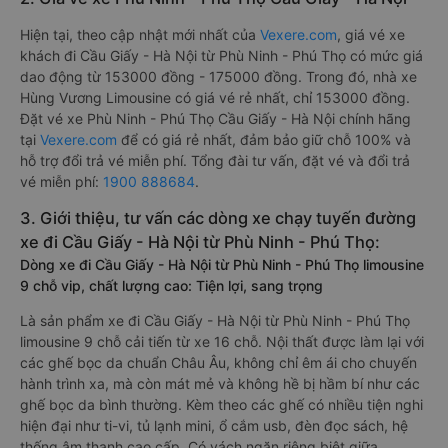
Hiện tại, theo cập nhật mới nhất của
Vexere.com
, giá vé xe
khách đi Cầu Giấy - Hà Nội từ Phù Ninh - Phú Thọ có mức giá
dao động từ 153000 đồng - 175000 đồng. Trong đó, nhà xe
Hùng Vương Limousine có giá vé rẻ nhất, chỉ 153000 đồng.
Đặt vé xe Phù Ninh - Phú Thọ Cầu Giấy - Hà Nội chính hãng
tại
Vexere.com
để có giá rẻ nhất, đảm bảo giữ chỗ 100% và
hỗ trợ đổi trả vé miễn phí. Tổng đài tư vấn, đặt vé và đổi trả
vé miễn phí:
1900 888684
.
3. Giới thiệu, tư vấn các dòng xe chạy tuyến đường
xe đi Cầu Giấy - Hà Nội từ Phù Ninh - Phú Thọ:
Dòng xe đi Cầu Giấy - Hà Nội từ Phù Ninh - Phú Thọ limousine
9 chỗ vip, chất lượng cao: Tiện lợi, sang trọng
Là sản phẩm xe đi Cầu Giấy - Hà Nội từ Phù Ninh - Phú Thọ
limousine 9 chỗ cải tiến từ xe 16 chỗ. Nội thất được làm lại với
các ghế bọc da chuẩn Châu Âu, không chỉ êm ái cho chuyến
hành trình xa, mà còn mát mẻ và không hề bị hầm bí như các
ghế bọc da bình thường. Kèm theo các ghế có nhiều tiện nghi
hiện đại như ti-vi, tủ lạnh mini, ổ cắm usb, đèn đọc sách, hệ
thống âm thanh cao cấp. Có vách ngăn riêng biệt giữa