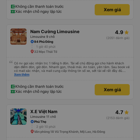
Không cần thanh toán trước
Xem giá
Xác nhận chỗ ngay lập tức
Nam Cường Limousine
4.9
Limousine 9 chỗ
(2051 đánh giá)
94 Phù Đổng
1 giờ 40 phút
32 Mạc Thái Tổ
Có nv gọi xác nhận trc 1 tiếng h đón. Tài xế chủ động gọi cho hành khách
dặn điểm đón, giờ đón. Nhanh gọn, thoải mái. An toàn, yên tâm. Sau book vé
có mail xác nhận, và mail cung cấp thông tin số xe, sđt tài xế rất đầy đủ.
Mình khá hài lòng và yên tâm.
Xem thêm
Không cần thanh toán trước
Xem giá
Xác nhận chỗ ngay lập tức
X.E Việt Nam
4.7
Limousine 11 chỗ
(2153 đánh giá)
Phú Thọ
2 giờ 10 phút
Văn phòng 18 Vũ Trọng Khánh, Mộ Lao, Hà Đông