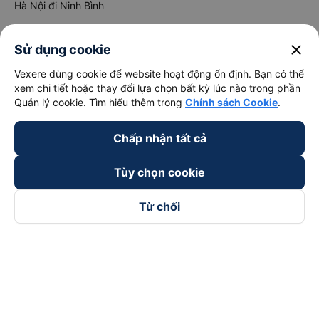
Hà Nội đi Ninh Bình
Hà Nội đi Hạ Long
close
Sử dụng cookie
Hà Nội đi Sa Pa
Vexere dùng cookie để website hoạt động ổn định. Bạn có thể
Hà Nội đi Tam Đảo
xem chi tiết hoặc thay đổi lựa chọn bất kỳ lúc nào trong phần
Đà Nẵng đi Hội An
Quản lý cookie. Tìm hiểu thêm trong
Chính sách Cookie
.
Đà Nẵng đi Huế
Chấp nhận tất cả
Hải Phòng đi Hà Nội
Xem tất cả tuyến đường
Tùy chọn cookie
Từ chối
keyboard_arrow_down
Về chúng tôi
keyboard_arrow_down
Hỗ trợ