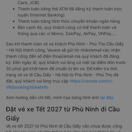
Card, JCB).
Thanh toán bằng thẻ ATM đã đăng ký thanh toán trực
tuyến (Internet Banking).
Thanh toán bằng hình thức chuyển khoản ngân hàng.
Bên cạnh đó, quý khách cũng có thể thanh toán vé
thông qua các ví Momo, ZaloPay, AirPay, VNPay,…
Sau khi thanh toán vé xe khách Phù Ninh - Phú Thọ Cầu Giấy
- Hà Nội thành công, Vexere sẽ gửi tin nhắn/email xác nhận
thành công đến số điện thoại/email mà quý khách đã đăng
ký. Đến ngày đi, quý khách vui lòng có mặt tại điểm đón trước
30 phút giờ khởi hành để chuẩn bị lên xe. Để kiểm tra tình
trạng vé xe đi Cầu Giấy - Hà Nội từ Phù Ninh - Phú Thọ đã
đặt, quý khách vui lòng truy cập
https://vexere.com/vi-
VN/booking/ticketinfo
Xem hướng dẫn chi tiết, minh họa bằng hình ảnh
tại đây.
Đặt vé xe Tết 2027 từ Phù Ninh đi Cầu
Giấy
Vé xe tết 2027 từ Phù Ninh đi Cầu Giấy vẫn chưa được công