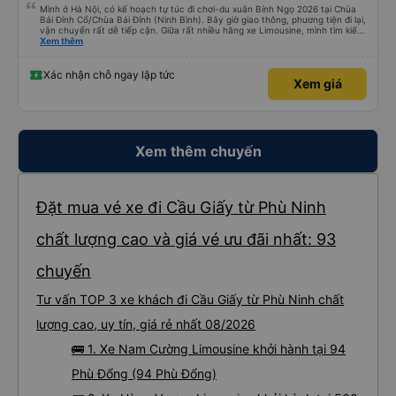
Mình ở Hà Nội, có kế hoạch tự túc đi chơi-du xuân Bính Ngọ 2026 tại Chùa
Bái Đính Cổ/Chùa Bái Đính (Ninh Bình). Bây giờ giao thông, phương tiện đi lại,
vận chuyển rất dễ tiếp cận. Giữa rất nhiều hãng xe Limousine, mình tìm kiếm
trên Vexere và chốt được lịch phù hợp với hãng xe X.E Việt Nam. Giá vé lượt
Xem thêm
đi và lượt về (2 chiều, khứ hồi) khá hợp lý. Điều mà mình thấy đỉnh nhất chính
là hãng có hỗ trợ xe trung chuyển. Từ văn phòng 251 Lương Văn Thăng,
phường Hoa Lư đến Chùa Bái Đính, phường Tây Hoa Lư khoảng cách là
Xác nhận chỗ ngay lập tức
Xem giá
~20km, hãng nhiệt tình đưa đón dù chỉ là 1 người, đưa đón 2 chiều bằng xe
trung chuyển với khoảng cách tổng là 40km mà phí thu thêm chỉ có
45.000đ. Mình chỉ lo cho hãng sẽ bị lỗ thôi. Mình chỉ cảm nhận nhất về vụ xe
trung chuyển thôi. Năm mới, chúc hãng X.E Việt Nam ngày càng phát triển
nhé. Thân mến.
Xem thêm chuyến
Đặt mua vé xe đi Cầu Giấy từ Phù Ninh
chất lượng cao và giá vé ưu đãi nhất: 93
chuyến
Tư vấn TOP 3 xe khách đi Cầu Giấy từ Phù Ninh chất
lượng cao, uy tín, giá rẻ nhất 08/2026
🚌 1. Xe Nam Cường Limousine khởi hành tại 94
Phù Đổng (94 Phù Đổng)