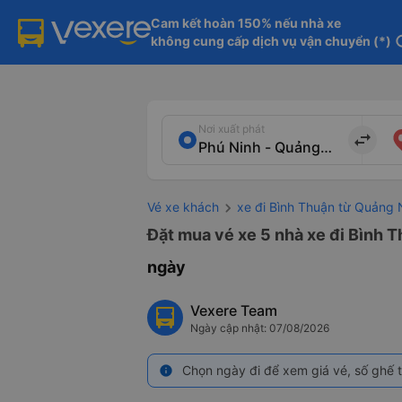
Cam kết hoàn 150% nếu nhà xe

không cung cấp dịch vụ vận chuyển (*)
in
Nơi xuất phát
import_export
Vé xe khách
xe đi Bình Thuận từ Quảng
Đặt mua vé xe 5 nhà xe đi Bình T
ngày
Vexere Team
Ngày cập nhật: 07/08/2026
Chọn ngày đi để xem giá vé, số ghế t
info