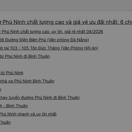
chúng tôi lên một chiếc xe 
chuyển đến văn phòng Tinh 
hơn (không đủ chỗ ngồi, nên
 Phú Ninh chất lượng cao và giá vé ưu đãi nhất: 6 c
nhựa ở khoang chứa hàng). C
- sớm hơn nhiều so với giờ đế
Phú Ninh chất lượng cao, uy tín, giá rẻ nhất 08/2026
cao 178cm và chỗ ngồi cực k
thẳng giấc từ 11 giờ đêm ch
 166 Đường Điện Biên Phủ (Văn phòng Đà Nẵng)
ba điểm trừ: - Xe buýt đưa đ
h tại 103 - 105 Tôn Đức Thắng (Văn Phòng Hội An)
toàn (xem ảnh) - Ghế của tôi
từ Phú Ninh đi Bình Thuận
không thể ngồi thẳng dậy - 
với âm lượng rất lớn. May mắ
khi được yêu cầu, nhưng hã
 từ Phú Ninh
ngồi phía trước. Nhìn chung,
nếu giá cả phải chăng.
á nhà xe Phú Ninh Bình Thuận
n
 chạy tuyến đường Phú Ninh đi Bình Thuận
h - Bình Thuận
Phú Ninh nhanh và uy tín nhất
 Thuận