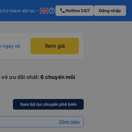
help_outline
phone
Hotline 24/7
Đăng nhập
re
Trở thành đối tác
arrow_drop_down
Xem giá
 ngày về
 vé ưu đãi nhất
: 6 chuyến mỗi
Xem bộ lọc chuyến phổ biến
Chọn ngày