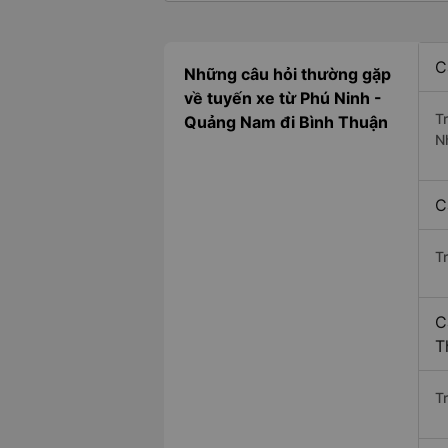
C
Những câu hỏi thường gặp
về tuyến xe từ Phú Ninh -
T
Quảng Nam đi Bình Thuận
N
C
T
C
T
Tr