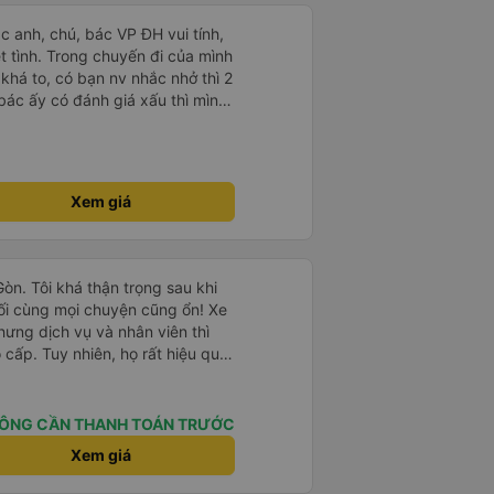
ác anh, chú, bác VP ĐH vui tính,
 chuyến đi của mình
 khá to, có bạn nv nhắc nhở thì 2
bác ấy có đánh giá xấu thì mình
hở rất đúng. 2 bác nói rất to. To
c câu chuyện các bác nói với
 ấy
ng bạn ấy nha. Nếu bạn ấy bị trừ
Xem giá
ủa mình, mình hỗ trợ ạ. Số mình
 16/1. À các bạn nữ lễ tân xinh
ơn sang đôi xong còn note là
 phòng đôi mà nằm một thì mỗi
Gòn. Tôi khá thận trọng sau khi
e khách nhưng đủ để đánh giá
ối cùng mọi chuyện cũng ổn! Xe
hưng dịch vụ và nhân viên thì
cấp. Tuy nhiên, họ rất hiệu quả
hòng riêng ở Hội An, điều này
chở chúng tôi từ văn phòng ra
 gặp xe buýt. Chúng tôi dừng lại
ÔNG CẦN THANH TOÁN TRƯỚC
 ngon lúc 8:30 tối. Chắc hẳn họ
Xem giá
vì chúng tôi đến phía bắc Sài
 rửa xe của họ?), nơi họ đưa