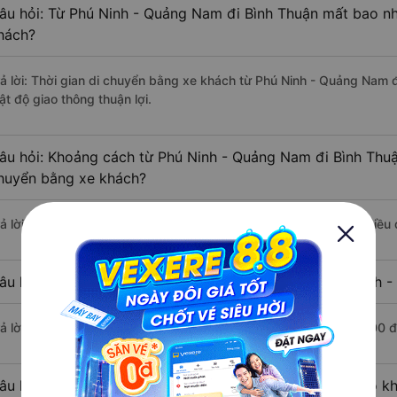
âu hỏi: Từ Phú Ninh - Quảng Nam đi Bình Thuận mất bao nhi
hách?
rả lời: Thời gian di chuyển bằng xe khách từ Phú Ninh - Quảng Nam 
ật độ giao thông thuận lợi.
âu hỏi: Khoảng cách từ Phú Ninh - Quảng Nam đi Bình Thuậ
huyển bằng xe khách?
rả lời: Đoạn đường đi Bình Thuận từ Phú Ninh - Quảng Nam có chiều
âu hỏi: Mỗi ngày có bao nhiêu chuyến xe khách Phú Ninh -
rả lời: Trung bình mỗi ngày có khoảng 6 chuyến xe bắt đầu từ 9:00 
âu hỏi: Nhà xe đi Phú Ninh - Quảng Nam Bình Thuận nào k