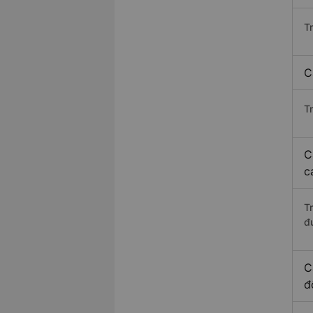
T
C
T
C
c
T
đ
C
đ