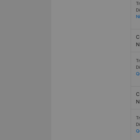
T
D
N
C
N
T
D
Q
C
N
T
D
Q