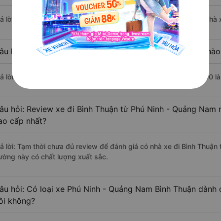
rả lời: Chuyến xe có giờ xuất phát sớm nhất vào lúc 9:00 là của nhà
âu hỏi: Nhà xe đi Bình Thuận từ Phú Ninh - Quảng Nam nào 
rả lời: Chuyến xe có giờ xuất phát trễ (muộn) nhất là vào lúc 20:00 l
âu hỏi: Review xe đi Bình Thuận từ Phú Ninh - Quảng Nam n
ao cấp nhất?
rả lời: Tạm thời chưa đủ review để đánh giá có nhà xe đi Bình Thuậ
ường này có chất lượng xuất sắc.
âu hỏi: Có loại xe Phú Ninh - Quảng Nam Bình Thuận dành 
ôi không?