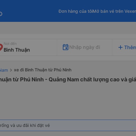
Đơn hàng của tôi
Mở bán vé trên Vexe
fo
Nơi đến
add
Nhập ngày đi
Thêm
xe đi Bình Thuận từ Phú Ninh
 Nam
huận từ Phú Ninh - Quảng Nam chất lượng cao và giá
rống và ưu đãi khi đặt vé