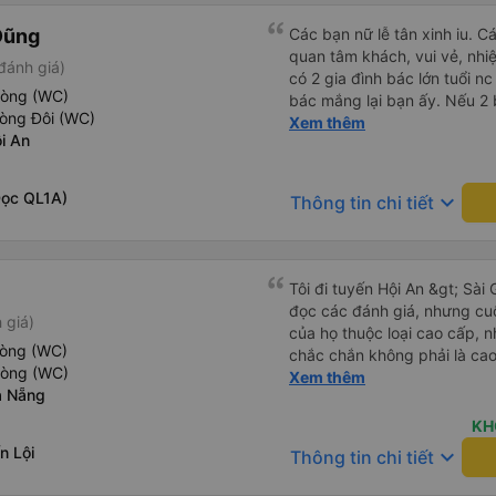
Dũng
Các bạn nữ lễ tân xinh iu. C
quan tâm khách, vui vẻ, nhiệt tình. Trong
đánh giá)
có 2 gia đình bác lớn tuổi nc
hòng (WC)
bác mắng lại bạn ấy. Nếu 2 
hòng Đôi (WC)
ngược lại nha. Bạn ấy nhắc n
Xem thêm
i An
đến lỗi mình ngủ còn mơ đượ
nhau xuất hiện trong giấc mơ của mình luôn. Nên nếu bạn
bị phản ánh thì đừng trừ lươ
Dọc QL1A)
keyboard_arrow_down
Thông tin chi tiết
thì bảo bạn ấy liên hệ sđt c
đuôi 666, chuyến ĐH-NT ngày
iu còn đổi cho mình phòng đ
(một mình) yêu luôn. Nhưng
Tôi đi tuyến Hội An &gt; Sài 
lần xe rẽ 1 cái là ✈️ Ít đi x
đọc các đánh giá, nhưng cu
 giá)
10/10.
của họ thuộc loại cao cấp, n
hòng (WC)
chắc chắn không phải là cao 
hòng (WC)
và có năng lực. Họ có văn p
Xem thêm
à Nẵng
khá tốt. Có xe đưa đón tốt 
đường cao tốc, nơi chúng tôi
KH
ăn tối ở một quán ăn rẻ, khá
n Lội
keyboard_arrow_down
Thông tin chi tiết
đã chạy rất nhanh suốt đêm 
Gòn lúc 6:45 sáng (tại cơ sở