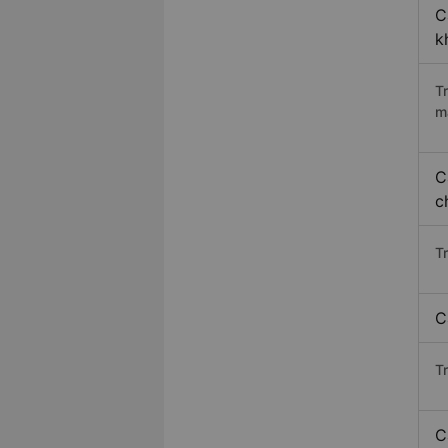
C
k
T
m
C
c
T
C
T
C