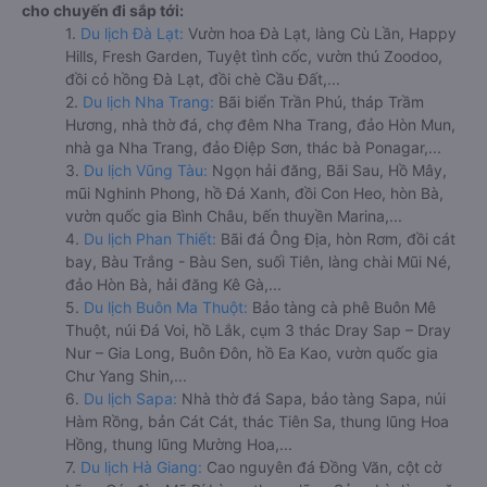
cho chuyến đi sắp tới:
1.
Du lịch Đà Lạt:
Vườn hoa Đà Lạt, làng Cù Lần, Happy
Hills, Fresh Garden, Tuyệt tình cốc, vườn thú Zoodoo,
đồi cỏ hồng Đà Lạt, đồi chè Cầu Đất,...
2.
Du lịch Nha Trang:
Bãi biển Trần Phú, tháp Trầm
Hương, nhà thờ đá, chợ đêm Nha Trang, đảo Hòn Mun,
nhà ga Nha Trang, đảo Điệp Sơn, thác bà Ponagar,...
3.
Du lịch Vũng Tàu:
Ngọn hải đăng, Bãi Sau, Hồ Mây,
mũi Nghinh Phong, hồ Đá Xanh, đồi Con Heo, hòn Bà,
vườn quốc gia Bình Châu, bến thuyền Marina,...
4.
Du lịch Phan Thiết:
Bãi đá Ông Địa, hòn Rơm, đồi cát
bay, Bàu Trắng - Bàu Sen, suối Tiên, làng chài Mũi Né,
đảo Hòn Bà, hải đăng Kê Gà,...
5.
Du lịch Buôn Ma Thuột:
Bảo tàng cà phê Buôn Mê
Thuột, núi Đá Voi, hồ Lắk, cụm 3 thác Dray Sap – Dray
Nur – Gia Long, Buôn Đôn, hồ Ea Kao, vườn quốc gia
Chư Yang Shin,...
6.
Du lịch Sapa:
Nhà thờ đá Sapa, bảo tàng Sapa, núi
Hàm Rồng, bản Cát Cát, thác Tiên Sa, thung lũng Hoa
Hồng, thung lũng Mường Hoa,...
7.
Du lịch Hà Giang:
Cao nguyên đá Đồng Văn, cột cờ