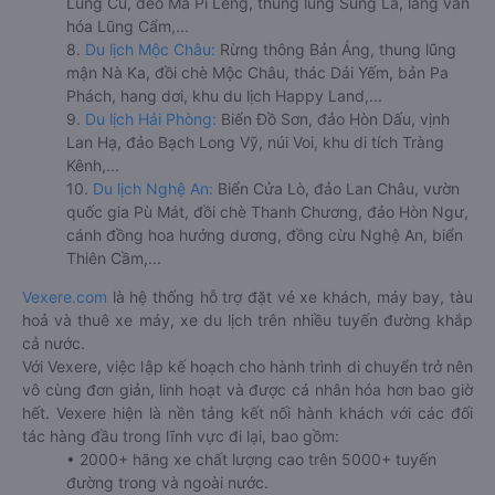
Lũng Cú, đèo Mã Pí Lèng, thung lũng Sủng Là, làng văn
hóa Lũng Cẩm,...
8.
Du lịch Mộc Châu:
Rừng thông Bản Áng, thung lũng
mận Nà Ka, đồi chè Mộc Châu, thác Dải Yếm, bản Pa
Phách, hang dơi, khu du lịch Happy Land,...
9.
Du lịch Hải Phòng:
Biển Đồ Sơn, đảo Hòn Dấu, vịnh
Lan Hạ, đảo Bạch Long Vỹ, núi Voi, khu di tích Tràng
Kênh,...
10.
Du lịch Nghệ An:
Biển Cửa Lò, đảo Lan Châu, vườn
quốc gia Pù Mát, đồi chè Thanh Chương, đảo Hòn Ngư,
cánh đồng hoa hướng dương, đồng cừu Nghệ An, biển
Thiên Cầm,...
Vexere.com
là hệ thống hỗ trợ đặt vé xe khách, máy bay, tàu
hoả và thuê xe máy, xe du lịch trên nhiều tuyến đường khắp
cả nước.
Với Vexere, việc lập kế hoạch cho hành trình di chuyển trở nên
vô cùng đơn giản, linh hoạt và được cá nhân hóa hơn bao giờ
hết. Vexere hiện là nền tảng kết nối hành khách với các đối
tác hàng đầu trong lĩnh vực đi lại, bao gồm:
• 2000+ hãng xe chất lượng cao trên 5000+ tuyến
đường trong và ngoài nước.