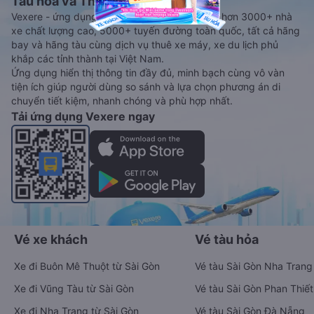
Tàu hoả và Thuê xe
Vexere - ứng dụng đặt vé đa phương tiện với hơn 3000+ nhà
xe chất lượng cao, 5000+ tuyến đường toàn quốc, tất cả hãng
bay và hãng tàu cùng dịch vụ thuê xe máy, xe du lịch phủ
khắp các tỉnh thành tại Việt Nam.
Ứng dụng hiển thị thông tin đầy đủ, minh bạch cùng vô vàn
tiện ích giúp người dùng so sánh và lựa chọn phương án di
chuyển tiết kiệm, nhanh chóng và phù hợp nhất.
Tải ứng dụng Vexere ngay
Vé xe khách
Vé tàu hỏa
Xe đi Buôn Mê Thuột từ Sài Gòn
Vé tàu Sài Gòn Nha Trang
Xe đi Vũng Tàu từ Sài Gòn
Vé tàu Sài Gòn Phan Thiết
Xe đi Nha Trang từ Sài Gòn
Vé tàu Sài Gòn Đà Nẵng