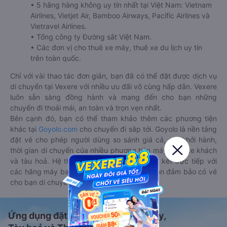
• 5 hãng hàng không uy tín nhất tại Việt Nam: Vietnam
Airlines, Vietjet Air, Bamboo Airways, Pacific Airlines và
Vietravel Airlines.
• Tổng công ty Đường sắt Việt Nam.
• Các đơn vị cho thuê xe máy, thuê xe du lịch uy tín
trên toàn quốc.
Chỉ với vài thao tác đơn giản, bạn đã có thể đặt được dịch vụ
di chuyển tại Vexere với nhiều ưu đãi vô cùng hấp dẫn. Vexere
luôn sẵn sàng đồng hành và mang đến cho bạn những
chuyến đi thoải mái, an toàn và trọn vẹn nhất.
Bên cạnh đó, bạn có thể tham khảo thêm các phương tiện
khác tại
Goyolo.com
cho chuyến đi sắp tới. Goyolo là nền tảng
đặt vé cho phép người dùng so sánh giá cả, giờ khởi hành,
thời gian di chuyển của nhiều phương tiện máy bay, xe khách
và tàu hoả. Hệ thống của Goyolo được liên kết trực tiếp với
các hãng máy bay, xe khách và tàu hoả, luôn đảm bảo có vé
cho bạn di chuyển.
Ứng dụng đặt vé Xe khách, Máy bay,