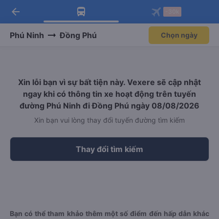
arrow_back
Tải app Vexere ngay!
Tải app Vexere
-30k
Mở app
Mở app
Nhận ưu đãi thành viên độc
-30k/ghế khi đặt vé máy bay qua
quyền
app
Phú Ninh
Đồng Phú
Chọn ngày
Xin lỗi bạn vì sự bất tiện này. Vexere sẽ cập nhật
ngay khi có thông tin xe hoạt động trên tuyến
đường Phú Ninh đi Đồng Phú ngày 08/08/2026
Xin bạn vui lòng thay đổi tuyến đường tìm kiếm
Thay đổi tìm kiếm
Bạn có thể tham khảo thêm một số điểm đến hấp dẫn khác