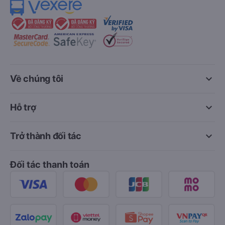
keyboard_arrow_down
Về chúng tôi
keyboard_arrow_down
Hỗ trợ
keyboard_arrow_down
Trở thành đối tác
Đối tác thanh toán