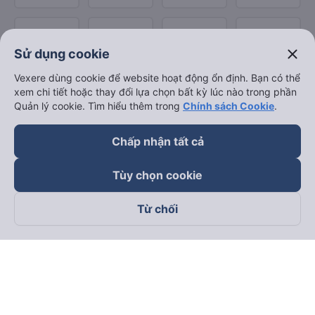
close
Sử dụng cookie
Vexere dùng cookie để website hoạt động ổn định. Bạn có thể
xem chi tiết hoặc thay đổi lựa chọn bất kỳ lúc nào trong phần
Quản lý cookie. Tìm hiểu thêm trong
Chính sách Cookie
.
Chấp nhận tất cả
Tùy chọn cookie
Từ chối
Theo dõi chúng tôi trên
Facebook
Tiktok
Youtube
Công ty TNHH Thương Mại Dịch Vụ Vexere