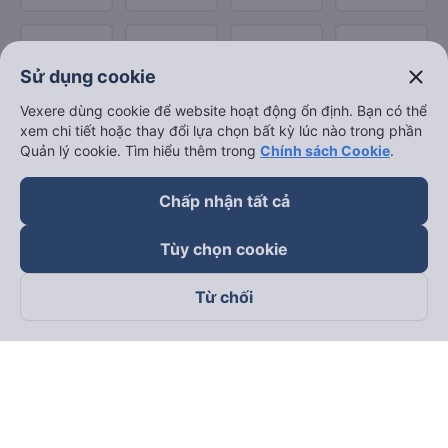
close
Sử dụng cookie
Vexere dùng cookie để website hoạt động ổn định. Bạn có thể
xem chi tiết hoặc thay đổi lựa chọn bất kỳ lúc nào trong phần
Quản lý cookie. Tìm hiểu thêm trong
Chính sách Cookie
.
Chấp nhận tất cả
Tùy chọn cookie
Từ chối
Theo dõi chúng tôi trên
Facebook
Tiktok
Youtube
Công ty TNHH Thương Mại Dịch Vụ Vexere