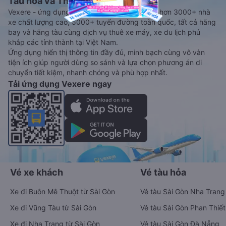
Tàu hoả và Thuê xe
Vexere - ứng dụng đặt vé đa phương tiện với hơn 3000+ nhà
xe chất lượng cao, 5000+ tuyến đường toàn quốc, tất cả hãng
bay và hãng tàu cùng dịch vụ thuê xe máy, xe du lịch phủ
khắp các tỉnh thành tại Việt Nam.
Ứng dụng hiển thị thông tin đầy đủ, minh bạch cùng vô vàn
tiện ích giúp người dùng so sánh và lựa chọn phương án di
chuyển tiết kiệm, nhanh chóng và phù hợp nhất.
Tải ứng dụng Vexere ngay
Vé xe khách
Vé tàu hỏa
Xe đi Buôn Mê Thuột từ Sài Gòn
Vé tàu Sài Gòn Nha Trang
Xe đi Vũng Tàu từ Sài Gòn
Vé tàu Sài Gòn Phan Thiết
Xe đi Nha Trang từ Sài Gòn
Vé tàu Sài Gòn Đà Nẵng