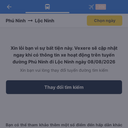
arrow_back
Tải app Vexere ngay!
Tải app Vexere
-30k
Mở app
Mở app
Nhận ưu đãi thành viên độc
-30k/ghế khi đặt vé máy bay qua
quyền
app
Phú Ninh
Lộc Ninh
Chọn ngày
Xin lỗi bạn vì sự bất tiện này. Vexere sẽ cập nhật
ngay khi có thông tin xe hoạt động trên tuyến
đường Phú Ninh đi Lộc Ninh ngày 08/08/2026
Xin bạn vui lòng thay đổi tuyến đường tìm kiếm
Thay đổi tìm kiếm
Bạn có thể tham khảo thêm một số điểm đến hấp dẫn khác