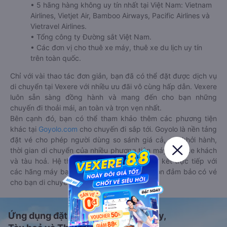
• 5 hãng hàng không uy tín nhất tại Việt Nam: Vietnam
Airlines, Vietjet Air, Bamboo Airways, Pacific Airlines và
Vietravel Airlines.
• Tổng công ty Đường sắt Việt Nam.
• Các đơn vị cho thuê xe máy, thuê xe du lịch uy tín
trên toàn quốc.
Chỉ với vài thao tác đơn giản, bạn đã có thể đặt được dịch vụ
di chuyển tại Vexere với nhiều ưu đãi vô cùng hấp dẫn. Vexere
luôn sẵn sàng đồng hành và mang đến cho bạn những
chuyến đi thoải mái, an toàn và trọn vẹn nhất.
Bên cạnh đó, bạn có thể tham khảo thêm các phương tiện
khác tại
Goyolo.com
cho chuyến đi sắp tới. Goyolo là nền tảng
đặt vé cho phép người dùng so sánh giá cả, giờ khởi hành,
thời gian di chuyển của nhiều phương tiện máy bay, xe khách
và tàu hoả. Hệ thống của Goyolo được liên kết trực tiếp với
các hãng máy bay, xe khách và tàu hoả, luôn đảm bảo có vé
cho bạn di chuyển.
Ứng dụng đặt vé Xe khách, Máy bay,