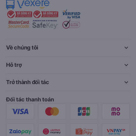
keyboard_arrow_down
Về chúng tôi
keyboard_arrow_down
Hỗ trợ
keyboard_arrow_down
Trở thành đối tác
Đối tác thanh toán