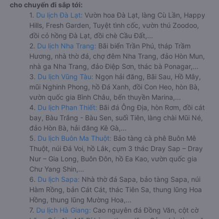
cho chuyến đi sắp tới:
1.
Du lịch Đà Lạt:
Vườn hoa Đà Lạt, làng Cù Lần, Happy
Hills, Fresh Garden, Tuyệt tình cốc, vườn thú Zoodoo,
đồi cỏ hồng Đà Lạt, đồi chè Cầu Đất,...
2.
Du lịch Nha Trang:
Bãi biển Trần Phú, tháp Trầm
Hương, nhà thờ đá, chợ đêm Nha Trang, đảo Hòn Mun,
nhà ga Nha Trang, đảo Điệp Sơn, thác bà Ponagar,...
3.
Du lịch Vũng Tàu:
Ngọn hải đăng, Bãi Sau, Hồ Mây,
mũi Nghinh Phong, hồ Đá Xanh, đồi Con Heo, hòn Bà,
vườn quốc gia Bình Châu, bến thuyền Marina,...
4.
Du lịch Phan Thiết:
Bãi đá Ông Địa, hòn Rơm, đồi cát
bay, Bàu Trắng - Bàu Sen, suối Tiên, làng chài Mũi Né,
đảo Hòn Bà, hải đăng Kê Gà,...
5.
Du lịch Buôn Ma Thuột:
Bảo tàng cà phê Buôn Mê
Thuột, núi Đá Voi, hồ Lắk, cụm 3 thác Dray Sap – Dray
Nur – Gia Long, Buôn Đôn, hồ Ea Kao, vườn quốc gia
Chư Yang Shin,...
6.
Du lịch Sapa:
Nhà thờ đá Sapa, bảo tàng Sapa, núi
Hàm Rồng, bản Cát Cát, thác Tiên Sa, thung lũng Hoa
Hồng, thung lũng Mường Hoa,...
7.
Du lịch Hà Giang:
Cao nguyên đá Đồng Văn, cột cờ