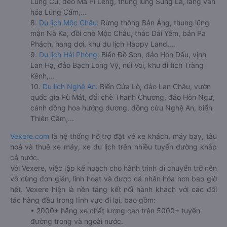
Lũng Cú, đèo Mã Pí Lèng, thung lũng Sủng Là, làng văn
hóa Lũng Cẩm,...
8.
Du lịch Mộc Châu:
Rừng thông Bản Áng, thung lũng
mận Nà Ka, đồi chè Mộc Châu, thác Dải Yếm, bản Pa
Phách, hang dơi, khu du lịch Happy Land,...
9.
Du lịch Hải Phòng:
Biển Đồ Sơn, đảo Hòn Dấu, vịnh
Lan Hạ, đảo Bạch Long Vỹ, núi Voi, khu di tích Tràng
Kênh,...
10.
Du lịch Nghệ An:
Biển Cửa Lò, đảo Lan Châu, vườn
quốc gia Pù Mát, đồi chè Thanh Chương, đảo Hòn Ngư,
cánh đồng hoa hướng dương, đồng cừu Nghệ An, biển
Thiên Cầm,...
Vexere.com
là hệ thống hỗ trợ đặt vé xe khách, máy bay, tàu
hoả và thuê xe máy, xe du lịch trên nhiều tuyến đường khắp
cả nước.
Với Vexere, việc lập kế hoạch cho hành trình di chuyển trở nên
vô cùng đơn giản, linh hoạt và được cá nhân hóa hơn bao giờ
hết. Vexere hiện là nền tảng kết nối hành khách với các đối
tác hàng đầu trong lĩnh vực đi lại, bao gồm:
• 2000+ hãng xe chất lượng cao trên 5000+ tuyến
đường trong và ngoài nước.