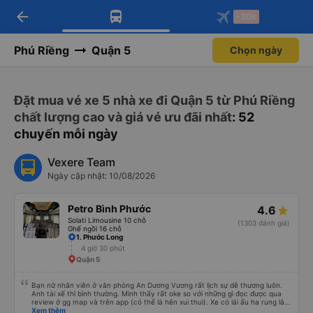
arrow_back
Tải app Vexere ngay!
Tải app Vexere
-30k
Mở app
Mở app
Nhận ưu đãi thành viên độc
-30k/ghế khi đặt vé máy bay qua
quyền
app
Phú Riềng
Quận 5
Chọn ngày
Đặt mua vé xe 5 nhà xe đi Quận 5 từ Phú Riềng
chất lượng cao và giá vé ưu đãi nhất
: 52
chuyến mỗi ngày
Vexere Team
Ngày cập nhật: 10/08/2026
Petro Bình Phước
4.6
Solati Limousine 10 chỗ
(1303 đánh giá)
Ghế ngồi 16 chỗ
1. Phước Long
4 giờ 30 phút
Quận 5
Bạn nữ nhân viên ở văn phòng An Dương Vương rất lịch sự dễ thương luôn.
Anh tài xế thì bình thường. Mình thấy rất oke so với những gì đọc được qua
review ở gg map và trên app (có thể là hên xui thui). Xe có lái ẩu ha rung lắc
hay không thì cũng ko rõ tại mình say xe nên ngủ ko à
Xem thêm