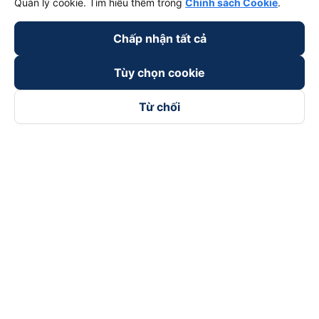
Quản lý cookie. Tìm hiểu thêm trong
Chính sách Cookie
.
Chấp nhận tất cả
Tùy chọn cookie
Từ chối
Theo dõi chúng tôi trên
Facebook
Tiktok
Youtube
Công ty TNHH Thương Mại Dịch Vụ Vexere
Địa chỉ đăng ký kinh doanh: 8C Chữ Đồng Tử, Phường Tân
Sơn Nhất, TP. Hồ Chí Minh, Việt Nam
Địa chỉ
:
Lầu 2, toà nhà H3 Circo Hoàng Diệu, 384 Hoàng Diệu,
Phường Khánh Hội, TP Hồ Chí Minh, Việt Nam
Tầng 3, toà nhà 101 Láng Hạ, 101 Láng Hạ, Phường Láng, TP.
Hà Nội, Việt Nam
Giấy chứng nhận ĐKKD số 0315133726 do Sở KH và ĐT TP.