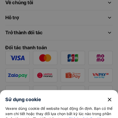
keyboard_arrow_down
Về chúng tôi
keyboard_arrow_down
Hỗ trợ
keyboard_arrow_down
Trở thành đối tác
Đối tác thanh toán
close
Sử dụng cookie
Vexere dùng cookie để website hoạt động ổn định. Bạn có thể
xem chi tiết hoặc thay đổi lựa chọn bất kỳ lúc nào trong phần