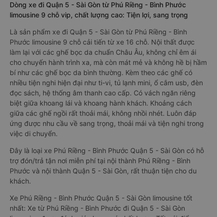
Dòng xe đi Quận 5 - Sài Gòn từ Phú Riềng - Bình Phước
limousine 9 chỗ vip, chất lượng cao: Tiện lợi, sang trọng
Là sản phẩm xe đi Quận 5 - Sài Gòn từ Phú Riềng - Bình
Phước limousine 9 chỗ cải tiến từ xe 16 chỗ. Nội thất được
làm lại với các ghế bọc da chuẩn Châu Âu, không chỉ êm ái
cho chuyến hành trình xa, mà còn mát mẻ và không hề bị hầm
bí như các ghế bọc da bình thường. Kèm theo các ghế có
nhiều tiện nghi hiện đại như ti-vi, tủ lạnh mini, ổ cắm usb, đèn
đọc sách, hệ thống âm thanh cao cấp. Có vách ngăn riêng
biệt giữa khoang lái và khoang hành khách. Khoảng cách
giữa các ghế ngồi rất thoải mái, không nhồi nhét. Luôn đáp
ứng được nhu cầu về sang trọng, thoải mái và tiện nghi trong
việc di chuyển.
Đây là loại xe Phú Riềng - Bình Phước Quận 5 - Sài Gòn có hỗ
trợ đón/trả tận nơi miễn phí tại nội thành Phú Riềng - Bình
Phước và nội thành Quận 5 - Sài Gòn, rất thuận tiện cho du
khách.
Xe Phú Riềng - Bình Phước Quận 5 - Sài Gòn limousine tốt
nhất: Xe từ Phú Riềng - Bình Phước đi Quận 5 - Sài Gòn