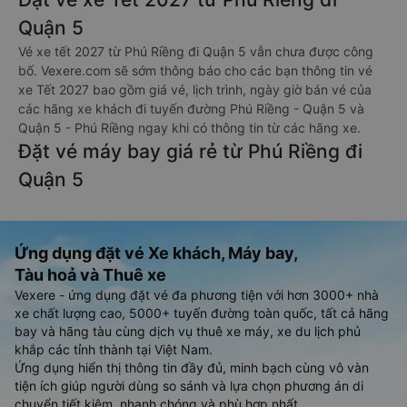
Quận 5
Vé xe tết 2027 từ Phú Riềng đi Quận 5 vẫn chưa được công
bố. Vexere.com sẽ sớm thông báo cho các bạn thông tin vé
xe Tết 2027 bao gồm giá vé, lịch trình, ngày giờ bán vé của
các hãng xe khách đi tuyến đường Phú Riềng - Quận 5 và
Quận 5 - Phú Riềng ngay khi có thông tin từ các hãng xe.
Đặt vé máy bay giá rẻ từ Phú Riềng đi
Quận 5
Ứng dụng đặt vé Xe khách, Máy bay,
Tàu hoả và Thuê xe
Vexere - ứng dụng đặt vé đa phương tiện với hơn 3000+ nhà
xe chất lượng cao, 5000+ tuyến đường toàn quốc, tất cả hãng
bay và hãng tàu cùng dịch vụ thuê xe máy, xe du lịch phủ
khắp các tỉnh thành tại Việt Nam.
Ứng dụng hiển thị thông tin đầy đủ, minh bạch cùng vô vàn
tiện ích giúp người dùng so sánh và lựa chọn phương án di
chuyển tiết kiệm, nhanh chóng và phù hợp nhất.