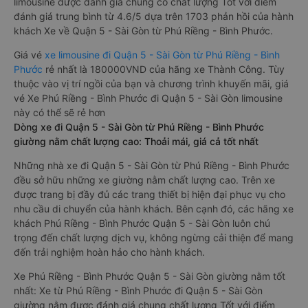
limousine được đánh giá chung có chất lượng Tốt với điểm
đánh giá trung bình từ 4.6/5 dựa trên 1703 phản hồi của hành
khách Xe về Quận 5 - Sài Gòn từ Phú Riềng - Bình Phước.
Giá vé
xe limousine đi Quận 5 - Sài Gòn từ Phú Riềng - Bình
Phước
rẻ nhất là 180000VND của hãng xe Thành Công. Tùy
thuộc vào vị trí ngồi của bạn và chương trình khuyến mãi, giá
vé Xe Phú Riềng - Bình Phước đi Quận 5 - Sài Gòn limousine
này có thể sẽ rẻ hơn
Dòng xe đi Quận 5 - Sài Gòn từ Phú Riềng - Bình Phước
giường nằm chất lượng cao: Thoải mái, giá cả tốt nhất
Những nhà xe đi Quận 5 - Sài Gòn từ Phú Riềng - Bình Phước
đều sở hữu những xe giường nằm chất lượng cao. Trên xe
được trang bị đầy đủ các trang thiết bị hiện đại phục vụ cho
nhu cầu di chuyển của hành khách. Bên cạnh đó, các hãng xe
khách Phú Riềng - Bình Phước Quận 5 - Sài Gòn luôn chú
trọng đến chất lượng dịch vụ, không ngừng cải thiện để mang
đến trải nghiệm hoàn hảo cho hành khách.
Xe Phú Riềng - Bình Phước Quận 5 - Sài Gòn giường nằm tốt
nhất: Xe từ Phú Riềng - Bình Phước đi Quận 5 - Sài Gòn
giường nằm được đánh giá chung chất lượng Tốt với điểm