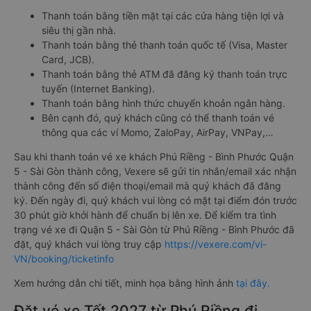
Thanh toán bằng tiền mặt tại các cửa hàng tiện lợi và
siêu thị gần nhà.
Thanh toán bằng thẻ thanh toán quốc tế (Visa, Master
Card, JCB).
Thanh toán bằng thẻ ATM đã đăng ký thanh toán trực
tuyến (Internet Banking).
Thanh toán bằng hình thức chuyển khoản ngân hàng.
Bên cạnh đó, quý khách cũng có thể thanh toán vé
thông qua các ví Momo, ZaloPay, AirPay, VNPay,…
Sau khi thanh toán vé xe khách Phú Riềng - Bình Phước Quận
5 - Sài Gòn thành công, Vexere sẽ gửi tin nhắn/email xác nhận
thành công đến số điện thoại/email mà quý khách đã đăng
ký. Đến ngày đi, quý khách vui lòng có mặt tại điểm đón trước
30 phút giờ khởi hành để chuẩn bị lên xe. Để kiểm tra tình
trạng vé xe đi Quận 5 - Sài Gòn từ Phú Riềng - Bình Phước đã
đặt, quý khách vui lòng truy cập
https://vexere.com/vi-
VN/booking/ticketinfo
Xem hướng dẫn chi tiết, minh họa bằng hình ảnh
tại đây.
Đặt vé xe Tết 2027 từ Phú Riềng đi