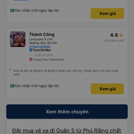
Xác nhận chỗ ngay lập tức
Xem giá
Thành Công
4.6
Limousine 9 chỗ
(400 đánh giá)
Giường nằm 36 chỗ
+1 loại xe khác
Trạm Bù Nho
3 giờ 55 phút
Trung Tâm Thành Phố
Khá ok lên xe đúng h đi đúng h phát cho mỗi ng 1 khăn lạnh với chai nước
suôi
Xác nhận chỗ ngay lập tức
Xem giá
Xem thêm chuyến
Đặt mua vé xe đi Quận 5 từ Phú Riềng chất