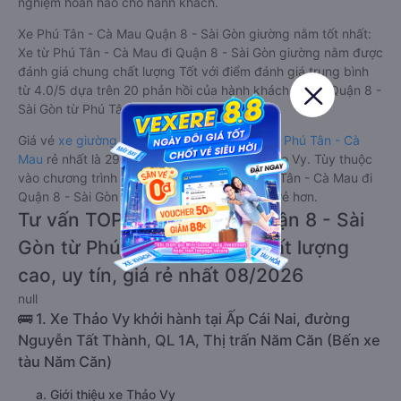
nghiệm hoàn hảo cho hành khách.
Xe Phú Tân - Cà Mau Quận 8 - Sài Gòn giường nằm tốt nhất:
Xe từ Phú Tân - Cà Mau đi Quận 8 - Sài Gòn giường nằm được
đánh giá chung chất lượng Tốt với điểm đánh giá trung bình
từ 4.0/5 dựa trên 20 phản hồi của hành khách Xe về Quận 8 -
Sài Gòn từ Phú Tân - Cà Mau.
Giá vé
xe giường nằm đi Quận 8 - Sài Gòn từ Phú Tân - Cà
Mau
rẻ nhất là 290000VND của hãng xe Thảo Vy. Tùy thuộc
vào chương trình khuyến mãi, giá vé Xe Phú Tân - Cà Mau đi
Quận 8 - Sài Gòn giường nằm này có thể sẽ rẻ hơn.
Tư vấn TOP 1 xe khách đi Quận 8 - Sài
Gòn từ Phú Tân - Cà Mau chất lượng
cao, uy tín, giá rẻ nhất 08/2026
null
🚌 1. Xe Thảo Vy khởi hành tại Ấp Cái Nai, đường
Nguyễn Tất Thành, QL 1A, Thị trấn Năm Căn (Bến xe
tàu Năm Căn)
a. Giới thiệu xe Thảo Vy