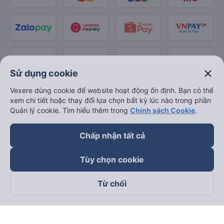
close
Sử dụng cookie
Vexere dùng cookie để website hoạt động ổn định. Bạn có thể
xem chi tiết hoặc thay đổi lựa chọn bất kỳ lúc nào trong phần
Quản lý cookie. Tìm hiểu thêm trong
Chính sách Cookie
.
Chấp nhận tất cả
Tùy chọn cookie
Từ chối
Theo dõi chúng tôi trên
Facebook
Tiktok
Youtube