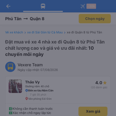
arrow_back
Tải app Vexere ngay!
Tải app Vexere
-30k
Mở app
Mở app
Nhận ưu đãi thành viên độc
-30k/ghế khi đặt vé máy bay qua
quyền
app
Phú Tân
Quận 8
Chọn ngày
Vé xe khách
xe đi Sài Gòn từ Cà Mau
xe đi Quận 8 từ Phú Tân
Đặt mua vé xe 4 nhà xe đi Quận 8 từ Phú Tân
chất lượng cao và giá vé ưu đãi nhất
: 10
chuyến mỗi ngày
Vexere Team
Ngày cập nhật: 07/08/2026
Thảo Vy
4.0
Giường nằm 40 chỗ
(20 đánh giá)
Bến xe tàu Năm Căn
7 giờ 35 phút
Văn phòng Sài Gòn
Không cần thanh toán trước
Xem giá
Xác nhận chỗ ngay lập tức