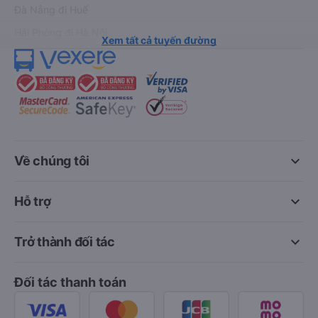
Đà Nẵng đi Huế
Hải Phòng đi Hà Nội
Xem tất cả tuyến đường
keyboard_arrow_down
Về chúng tôi
keyboard_arrow_down
Hỗ trợ
keyboard_arrow_down
Trở thành đối tác
Đối tác thanh toán