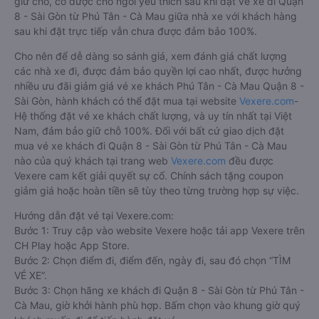
giữ chỗ, có được chỗ ngồi yêu thích sau khi đặt vé xe đi Quận
8 - Sài Gòn từ Phú Tân - Cà Mau giữa nhà xe với khách hàng
sau khi đặt trực tiếp vẫn chưa được đảm bảo 100%.
Cho nên để dễ dàng so sánh giá, xem đánh giá chất lượng
các nhà xe đi, được đảm bảo quyền lợi cao nhất, được hưởng
nhiều ưu đãi giảm giá vé xe khách Phú Tân - Cà Mau Quận 8 -
Sài Gòn, hành khách có thể đặt mua tại website
Vexere.com
-
Hệ thống đặt vé xe khách chất lượng, và uy tín nhất tại Việt
Nam, đảm bảo giữ chỗ 100%. Đối với bất cứ giao dịch đặt
mua vé xe khách đi Quận 8 - Sài Gòn từ Phú Tân - Cà Mau
nào của quý khách tại trang web
Vexere.com
đều được
Vexere cam kết giải quyết sự cố. Chính sách tặng coupon
giảm giá hoặc hoàn tiền sẽ tùy theo từng trường hợp sự việc.
Hướng dẫn đặt vé tại Vexere.com:
Bước 1: Truy cập vào website Vexere hoặc tải app Vexere trên
CH Play hoặc App Store.
Bước 2: Chọn điểm đi, điểm đến, ngày đi, sau đó chọn “TÌM
VÉ XE”.
Bước 3: Chọn hãng xe khách đi Quận 8 - Sài Gòn từ Phú Tân -
Cà Mau, giờ khởi hành phù hợp. Bấm chọn vào khung giờ quý