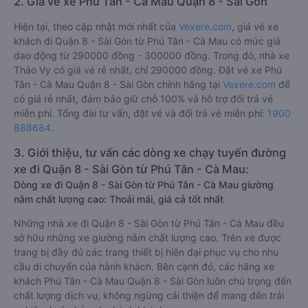
2. Giá vé xe Phú Tân - Cà Mau Quận 8 - Sài Gòn
Hiện tại, theo cập nhật mới nhất của
Vexere.com
, giá vé xe
khách đi Quận 8 - Sài Gòn từ Phú Tân - Cà Mau có mức giá
dao động từ 290000 đồng - 300000 đồng. Trong đó, nhà xe
Thảo Vy có giá vé rẻ nhất, chỉ 290000 đồng. Đặt vé xe Phú
Tân - Cà Mau Quận 8 - Sài Gòn chính hãng tại
Vexere.com
để
có giá rẻ nhất, đảm bảo giữ chỗ 100% và hỗ trợ đổi trả vé
miễn phí. Tổng đài tư vấn, đặt vé và đổi trả vé miễn phí:
1900
888684
.
3. Giới thiệu, tư vấn các dòng xe chạy tuyến đường
xe đi Quận 8 - Sài Gòn từ Phú Tân - Cà Mau:
Dòng xe đi Quận 8 - Sài Gòn từ Phú Tân - Cà Mau giường
nằm chất lượng cao: Thoải mái, giá cả tốt nhất
Những nhà xe đi Quận 8 - Sài Gòn từ Phú Tân - Cà Mau đều
sở hữu những xe giường nằm chất lượng cao. Trên xe được
trang bị đầy đủ các trang thiết bị hiện đại phục vụ cho nhu
cầu di chuyển của hành khách. Bên cạnh đó, các hãng xe
khách Phú Tân - Cà Mau Quận 8 - Sài Gòn luôn chú trọng đến
chất lượng dịch vụ, không ngừng cải thiện để mang đến trải