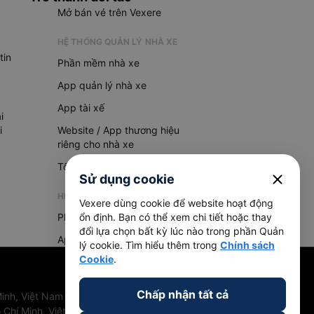
Mở bán vé trên Vexere
HỆ THỐNG QUẢN LÝ NHÀ XE
tin
Phần mềm nhà xe
App quản lý nhà xe
App tài xế
i
i
Website / App thương hiệu
riêng cho nhà xe
Tổng đài AI
close
Sử dụng cookie
HỆ THỐNG QUẢN LÝ HÀNG HOÁ
Vexere dùng cookie để website hoạt động
Phần mềm quản lý hàng hoá
ổn định. Bạn có thể xem chi tiết hoặc thay
đổi lựa chọn bất kỳ lúc nào trong phần Quản
App quản lý hàng hoá
lý cookie. Tìm hiểu thêm trong
Chính sách
Cookie
.
Chấp nhận tất cả
inh, Việt Nam
 Chí Minh, Việt Nam