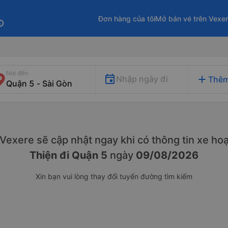
Đơn hàng của tôi
Mở bán vé trên Vexe
fo
Nơi đến
add
Nhập ngày đi
Thêm
. Vexere sẽ cập nhật ngay khi có thông tin xe
hoạ
Thiện đi Quận 5
ngày
09/08/2026
Xin bạn vui lòng thay đổi tuyến đường tìm kiếm