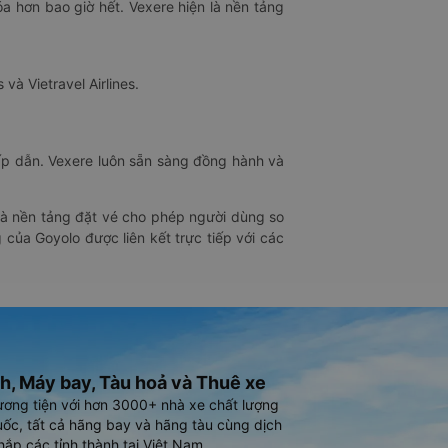
óa hơn bao giờ hết. Vexere hiện là nền tảng
 và Vietravel Airlines.
hấp dẫn. Vexere luôn sẵn sàng đồng hành và
 là nền tảng đặt vé cho phép người dùng so
 của Goyolo được liên kết trực tiếp với các
h, Máy bay, Tàu hoả và Thuê xe
ương tiện với hơn 3000+ nhà xe chất lượng
ốc, tất cả hãng bay và hãng tàu cùng dịch
hắp các tỉnh thành tại Việt Nam.