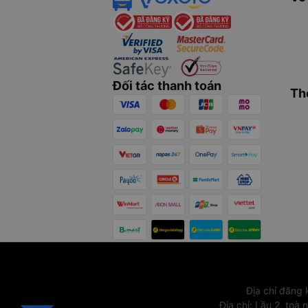
Đối tác thanh toán
Th
Địa chỉ đăng
Địa chỉ
:
Lầu 2, toà 