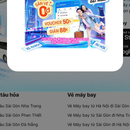
Ứng dụng hiển thị thông tin đầy 
người dùng so sánh và lựa chọn 
chóng và phù hợp nhất.
Tải ứng dụng Vexere ngay
 tàu hỏa
Vé máy bay
tàu Sài Gòn Nha Trang
Vé Máy bay từ Hà Nội đi Sài Gòn
tàu Sài Gòn Phan Thiết
Vé Máy bay từ Sài Gòn đi Nha T
tàu Sài Gòn Đà Nẵng
Vé Máy bay từ Sài Gòn đi Hà Nội