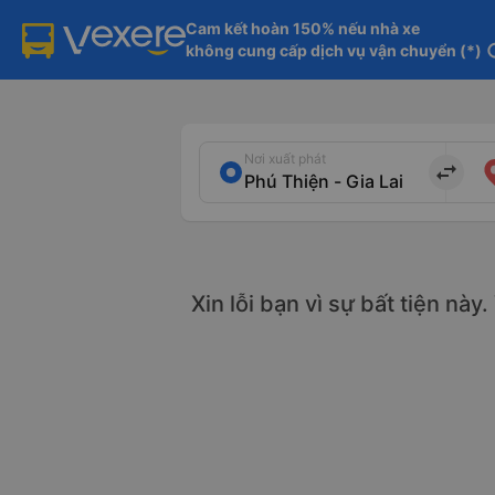
Cam kết hoàn 150% nếu nhà xe

không cung cấp dịch vụ vận chuyển (*)
in
Nơi xuất phát
import_export
Xin lỗi bạn vì sự bất tiện này