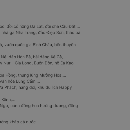
o, đồi cỏ hồng Đà Lạt, đồi chè Cầu Đất,...
 nhà ga Nha Trang, đảo Điệp Sơn, thác bà
à, vườn quốc gia Bình Châu, bến thuyền
 Né, đảo Hòn Bà, hải đăng Kê Gà,...
y Nur – Gia Long, Buôn Đôn, hồ Ea Kao,
Hoa Hồng, thung lũng Mường Hoa,...
văn hóa Lũng Cẩm,...
a Phách, hang dơi, khu du lịch Happy
 Kênh,...
n Ngư, cánh đồng hoa hướng dương, đồng
đường khắp cả nước.