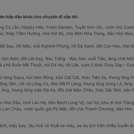
n hấp dẫn khác cho chuyến đi sắp tới:
ng Cù Lần, Happy Hills, Fresh Garden, Tuyệt tình cốc, vườn thú Zoodo
Phú, tháp Trầm Hương, nhà thờ đá, chợ đêm Nha Trang, đảo Hòn Mun,
Bãi Sau, Hồ Mây, mũi Nghinh Phong, hồ Đá Xanh, đồi Con Heo, hòn B
 hòn Rơm, đồi cát bay, Bàu Trắng - Bàu Sen, suối Tiên, làng chài Mũi
à phê Buôn Mê Thuột, núi Đá Voi, hồ Lắk, cụm 3 thác Dray Sap – Dra
o tàng Sapa, núi Hàm Rồng, bản Cát Cát, thác Tiên Sa, thung lũng 
ng Văn, cột cờ Lũng Cú, đèo Mã Pí Lèng, thung lũng Sủng Là, làng 
Áng, thung lũng mận Nà Ka, đồi chè Mộc Châu, thác Dải Yếm, bản P
o Hòn Dấu, vịnh Lan Hạ, đảo Bạch Long Vỹ, núi Voi, khu di tích Tràng
ảo Lan Châu, vườn quốc gia Pù Mát, đồi chè Thanh Chương, đảo Hò
hách, máy bay, tàu hoả và thuê xe máy, xe du lịch trên nhiều tuyến 