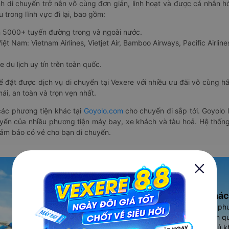
nh di chuyển trở nên vô cùng đơn giản, linh hoạt và được cá nhân h
 trong lĩnh vực đi lại, bao gồm:
n 5000+ tuyến đường trong và ngoài nước.
ệt Nam: Vietnam Airlines, Vietjet Air, Bamboo Airways, Pacific Airlines
 du lịch uy tín trên toàn quốc.
thể đặt được dịch vụ di chuyển tại Vexere với nhiều ưu đãi vô cùng 
i, an toàn và trọn vẹn nhất.
ác phương tiện khác tại
Goyolo.com
cho chuyến đi sắp tới. Goyolo
huyển của nhiều phương tiện máy bay, xe khách và tàu hoả. Hệ thống
đảm bảo có vé cho bạn di chuyển.
Ứng dụng đặt vé Xe khác
Vexere - ứng dụng đặt vé đa ph
cao, 5000+ tuyến đường toàn qu
vụ thuê xe máy, xe du lịch phủ k