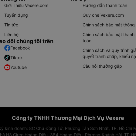
Giới Thiệu Vexere.com
Hướng dẫn thanh toán
Tuyển dụng
Quy chế Vexere.com
Tin tức
Chính sách bảo mật thông 
Liên hệ
Chính sách bảo mật thanh
eo dõi chúng tôi trên
toán
Facebook
Chính sách và quy trình giả
quyết tranh chấp, khiếu nạ
Tiktok
Câu hỏi thường gặp
Youtube
Công ty TNHH Thương Mại Dịch Vụ Vexere
 ký kinh doanh: 8C Chữ Đồng Tử, Phường Tân Sơn Nhất, TP. Hồ Chí M
nhà H3 Circo Hoàng Diệu, 384 Hoàng Diệu, Phường Khánh Hội, TP Hồ