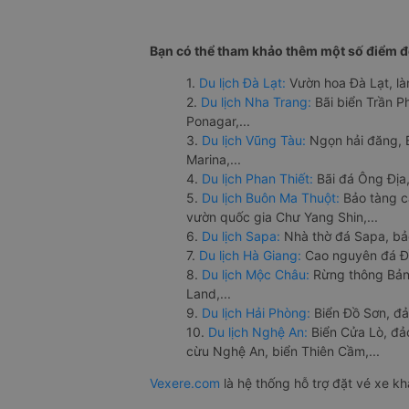
Bạn có thể tham khảo thêm một số điểm đế
1.
Du lịch Đà Lạt:
Vườn hoa Đà Lạt, là
2.
Du lịch Nha Trang:
Bãi biển Trần 
Ponagar,...
3.
Du lịch Vũng Tàu:
Ngọn hải đăng, 
Marina,...
4.
Du lịch Phan Thiết:
Bãi đá Ông Địa,
5.
Du lịch Buôn Ma Thuột:
Bảo tàng c
vườn quốc gia Chư Yang Shin,...
6.
Du lịch Sapa:
Nhà thờ đá Sapa, bả
7.
Du lịch Hà Giang:
Cao nguyên đá Đồ
8.
Du lịch Mộc Châu:
Rừng thông Bản 
Land,...
9.
Du lịch Hải Phòng:
Biển Đồ Sơn, đả
10.
Du lịch Nghệ An:
Biển Cửa Lò, đ
cừu Nghệ An, biển Thiên Cầm,...
Vexere.com
là hệ thống hỗ trợ đặt vé xe k