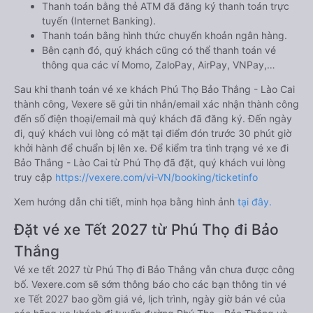
Thanh toán bằng thẻ ATM đã đăng ký thanh toán trực
tuyến (Internet Banking).
Thanh toán bằng hình thức chuyển khoản ngân hàng.
Bên cạnh đó, quý khách cũng có thể thanh toán vé
thông qua các ví Momo, ZaloPay, AirPay, VNPay,…
Sau khi thanh toán vé xe khách Phú Thọ Bảo Thắng - Lào Cai
thành công, Vexere sẽ gửi tin nhắn/email xác nhận thành công
đến số điện thoại/email mà quý khách đã đăng ký. Đến ngày
đi, quý khách vui lòng có mặt tại điểm đón trước 30 phút giờ
khởi hành để chuẩn bị lên xe. Để kiểm tra tình trạng vé xe đi
Bảo Thắng - Lào Cai từ Phú Thọ đã đặt, quý khách vui lòng
truy cập
https://vexere.com/vi-VN/booking/ticketinfo
Xem hướng dẫn chi tiết, minh họa bằng hình ảnh
tại đây.
Đặt vé xe Tết 2027 từ Phú Thọ đi Bảo
Thắng
Vé xe tết 2027 từ Phú Thọ đi Bảo Thắng vẫn chưa được công
bố. Vexere.com sẽ sớm thông báo cho các bạn thông tin vé
xe Tết 2027 bao gồm giá vé, lịch trình, ngày giờ bán vé của