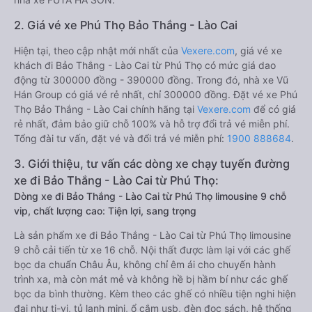
2. Giá vé xe Phú Thọ Bảo Thắng - Lào Cai
Hiện tại, theo cập nhật mới nhất của
Vexere.com
, giá vé xe
khách đi Bảo Thắng - Lào Cai từ Phú Thọ có mức giá dao
động từ 300000 đồng - 390000 đồng. Trong đó, nhà xe Vũ
Hán Group có giá vé rẻ nhất, chỉ 300000 đồng. Đặt vé xe Phú
Thọ Bảo Thắng - Lào Cai chính hãng tại
Vexere.com
để có giá
rẻ nhất, đảm bảo giữ chỗ 100% và hỗ trợ đổi trả vé miễn phí.
Tổng đài tư vấn, đặt vé và đổi trả vé miễn phí:
1900 888684
.
3. Giới thiệu, tư vấn các dòng xe chạy tuyến đường
xe đi Bảo Thắng - Lào Cai từ Phú Thọ:
Dòng xe đi Bảo Thắng - Lào Cai từ Phú Thọ limousine 9 chỗ
vip, chất lượng cao: Tiện lợi, sang trọng
Là sản phẩm xe đi Bảo Thắng - Lào Cai từ Phú Thọ limousine
9 chỗ cải tiến từ xe 16 chỗ. Nội thất được làm lại với các ghế
bọc da chuẩn Châu Âu, không chỉ êm ái cho chuyến hành
trình xa, mà còn mát mẻ và không hề bị hầm bí như các ghế
bọc da bình thường. Kèm theo các ghế có nhiều tiện nghi hiện
đại như ti-vi, tủ lạnh mini, ổ cắm usb, đèn đọc sách, hệ thống