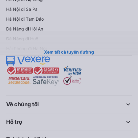
Hà Nội đi Sa Pa
Hà Nội đi Tam Đảo
Đà Nẵng đi Hội An
Đà Nẵng đi Huế
Hải Phòng đi Hà Nội
Xem tất cả tuyến đường
keyboard_arrow_down
Về chúng tôi
keyboard_arrow_down
Hỗ trợ