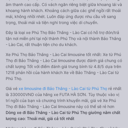
âm thanh cao cấp. Có vách ngăn riêng biệt giữa khoang lái và
khoang hành khách. Khoảng cách giữa các ghế ngồi rất thoải
mái, không nhồi nhét. Luôn đáp ứng được nhu cầu về sang
trọng, thoải mái và tiện nghi trong việc di chuyển.
Đây là loại xe Phú Thọ Bảo Thắng - Lào Cai có hỗ trợ đón/trả
tận nơi miễn phí tại nội thành Phú Thọ và nội thành Bảo Thắng
- Lào Cai, rất thuận tiện cho du khách.
Xe Phú Thọ Bảo Thắng - Lào Cai limousine tốt nhất: Xe từ Phú
Thọ đi Bảo Thắng - Lào Cai limousine được đánh giá chung có
chất lượng Tốt với điểm đánh giá trung bình từ 4.8/5 dựa trên
1218 phản hồi của hành khách Xe về Bảo Thắng - Lào Cai từ
Phú Thọ.
Giá vé
xe limousine đi Bảo Thắng - Lào Cai từ Phú Thọ
rẻ nhất
là 330000VND của hãng xe FUTA HÀ SƠN. Tùy thuộc vào vị
trí ngồi của bạn và chương trình khuyến mãi, giá vé Xe Phú
Thọ đi Bảo Thắng - Lào Cai limousine này có thể sẽ rẻ hơn
Dòng xe đi Bảo Thắng - Lào Cai từ Phú Thọ giường nằm chất
lượng cao: Thoải mái, giá cả tốt nhất