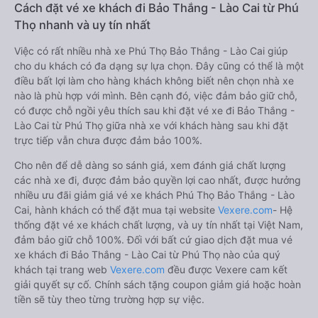
Cách đặt vé xe khách đi Bảo Thắng - Lào Cai từ Phú
Thọ nhanh và uy tín nhất
Việc có rất nhiều nhà xe Phú Thọ Bảo Thắng - Lào Cai giúp
cho du khách có đa dạng sự lựa chọn. Đây cũng có thể là một
điều bất lợi làm cho hàng khách không biết nên chọn nhà xe
nào là phù hợp với mình. Bên cạnh đó, việc đảm bảo giữ chỗ,
có được chỗ ngồi yêu thích sau khi đặt vé xe đi Bảo Thắng -
Lào Cai từ Phú Thọ giữa nhà xe với khách hàng sau khi đặt
trực tiếp vẫn chưa được đảm bảo 100%.
Cho nên để dễ dàng so sánh giá, xem đánh giá chất lượng
các nhà xe đi, được đảm bảo quyền lợi cao nhất, được hưởng
nhiều ưu đãi giảm giá vé xe khách Phú Thọ Bảo Thắng - Lào
Cai, hành khách có thể đặt mua tại website
Vexere.com
- Hệ
thống đặt vé xe khách chất lượng, và uy tín nhất tại Việt Nam,
đảm bảo giữ chỗ 100%. Đối với bất cứ giao dịch đặt mua vé
xe khách đi Bảo Thắng - Lào Cai từ Phú Thọ nào của quý
khách tại trang web
Vexere.com
đều được Vexere cam kết
giải quyết sự cố. Chính sách tặng coupon giảm giá hoặc hoàn
tiền sẽ tùy theo từng trường hợp sự việc.