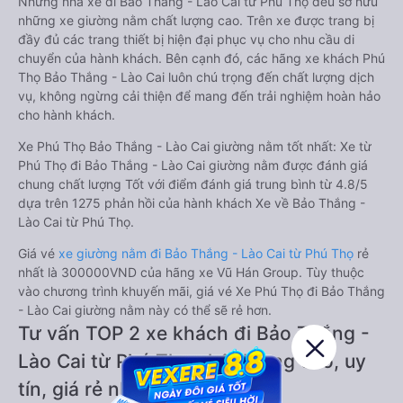
Những nhà xe đi Bảo Thắng - Lào Cai từ Phú Thọ đều sở hữu
những xe giường nằm chất lượng cao. Trên xe được trang bị
đầy đủ các trang thiết bị hiện đại phục vụ cho nhu cầu di
chuyển của hành khách. Bên cạnh đó, các hãng xe khách Phú
Thọ Bảo Thắng - Lào Cai luôn chú trọng đến chất lượng dịch
vụ, không ngừng cải thiện để mang đến trải nghiệm hoàn hảo
cho hành khách.
Xe Phú Thọ Bảo Thắng - Lào Cai giường nằm tốt nhất: Xe từ
Phú Thọ đi Bảo Thắng - Lào Cai giường nằm được đánh giá
chung chất lượng Tốt với điểm đánh giá trung bình từ 4.8/5
dựa trên 1275 phản hồi của hành khách Xe về Bảo Thắng -
Lào Cai từ Phú Thọ.
Giá vé
xe giường nằm đi Bảo Thắng - Lào Cai từ Phú Thọ
rẻ
nhất là 300000VND của hãng xe Vũ Hán Group. Tùy thuộc
vào chương trình khuyến mãi, giá vé Xe Phú Thọ đi Bảo Thắng
- Lào Cai giường nằm này có thể sẽ rẻ hơn.
Tư vấn TOP 2 xe khách đi Bảo Thắng -
Lào Cai từ Phú Thọ chất lượng cao, uy
tín, giá rẻ nhất 08/2026