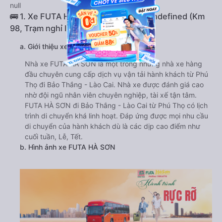
null
🚌 1. Xe FUTA HÀ SƠN khởi hành tại undefined (Km
98, Trạm nghỉ IC11, Phú Thọ)
a. Giới thiệu xe FUTA HÀ SƠN
Nhà xe FUTA HÀ SƠN là một trong những nhà xe hàng
đầu chuyên cung cấp dịch vụ vận tải hành khách từ Phú
Thọ đi Bảo Thắng - Lào Cai. Nhà xe được đánh giá cao
nhờ đội ngũ nhân viên chuyên nghiệp, tài xế tận tâm.
FUTA HÀ SƠN đi Bảo Thắng - Lào Cai từ Phú Thọ có lịch
trình di chuyển khá linh hoạt. Đáp ứng được mọi nhu cầu
di chuyển của hành khách dù là các dịp cao điểm như
cuối tuần, Lễ, Tết.
b. Hình ảnh xe FUTA HÀ SƠN