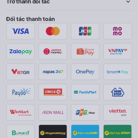
keyboard_arrow_down
Trở thành đối tác
Đối tác thanh toán