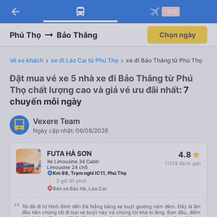
arrow_back
-30k
Phú Thọ
Bảo Thắng
Chọn ngày
Vé xe khách
xe đi Lào Cai từ Phú Thọ
xe đi Bảo Thắng từ Phú Thọ
Đặt mua vé xe 5 nhà xe đi Bảo Thắng từ Phú
Thọ chất lượng cao và giá vé ưu đãi nhất
: 7
chuyến mỗi ngày
Vexere Team
Ngày cập nhật: 06/08/2026
FUTA HÀ SƠN
4.8
Xe Limousine 34 Cabin
(1218 đánh giá)
Limousine 24 chỗ
Km 98, Trạm nghỉ IC11, Phú Thọ
3 giờ 30 phút
Bến xe Bắc Hà, Lào Cai
Tôi đã đi từ Ninh Bình đến Đà Nẵng bằng xe buýt giường nằm đêm. Đây là lần
đầu tiên chúng tôi đi loại xe buýt này và chúng tôi khá lo lắng. Ban đầu, điểm