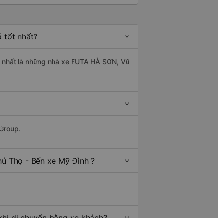
 tốt nhất?
ốt nhất là những nhà xe FUTA HÀ SƠN, Vũ
 Group.
hú Thọ - Bến xe Mỹ Đình ?
khi di chuyển bằng xe khách?