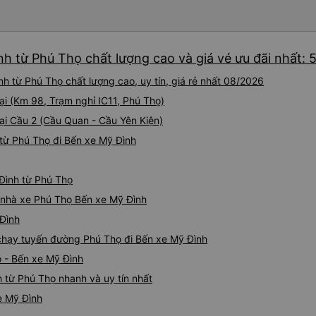
nh từ Phú Thọ chất lượng cao và giá vé ưu đãi nhất: 
h từ Phú Thọ chất lượng cao, uy tín, giá rẻ nhất 08/2026
ại (Km 98, Trạm nghỉ IC11, Phú Thọ)
tại Cầu 2 (Cầu Quan - Cầu Yên Kiện)
từ Phú Thọ đi Bến xe Mỹ Đình
 Đình từ Phú Thọ
á nhà xe Phú Thọ Bến xe Mỹ Đình
 Đình
e chạy tuyến đường Phú Thọ đi Bến xe Mỹ Đình
ọ - Bến xe Mỹ Đình
 từ Phú Thọ nhanh và uy tín nhất
e Mỹ Đình