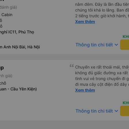
nằm đêm. Đây là lần đầu tiên
đánh giá)
chúng tôi khá lo lắng. Ban 
4 Cabin
2 tiếng trước giờ khởi hành,
ỗ
qua email. Chúng tôi đến đú
Xem thêm
hỗ
buýt không có ở đó. Chúng tô
ghỉ IC11, Phú Thọ
được phản hồi nhanh chóng, 
KH
Họ cho chúng tôi biết xe bu
keyboard_arrow_down
Thông tin chi tiết
buýt đến, tài xế đã đến tận 
 Anh Nội Bài, Hà Nội
viên chăm sóc khách hàng c
buýt sạch sẽ và giường ngủ t
chu đáo vì biết chúng tôi là
up
Chuyến xe rất thoải mái, th
thấy an toàn suốt cả chuyến 
không đủ giấc đường xa rất 
hướng dẫn chúng tôi đến xe
nh giá)
tình vui vẻ trong chuyến đi
sạn. Tôi rất khuyên bạn nên
chỗ
đi mưa cây cột điện đổ dây
uan - Cầu Yên Kiện)
tài cùng nhau dựng tạm cho xe qua mà thấy nghề này khổ
Xem thêm
quá 🤣 mong nhà xe tăng lư
động lực haha
KH
keyboard_arrow_down
Thông tin chi tiết