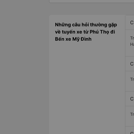
C
Những câu hỏi thường gặp
về tuyến xe từ Phú Thọ đi
T
Bến xe Mỹ Đình
H
C
T
C
Tr
C