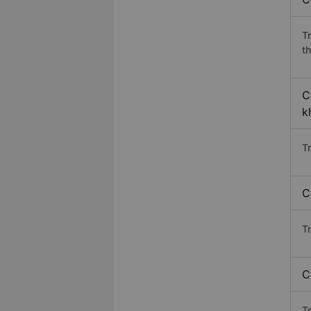
T
th
C
k
T
C
T
C
T