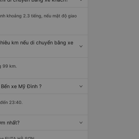
ình khoảng 2.3 tiếng, nếu mật độ giao
nhiêu km nếu di chuyển bằng xe
g 99 km.
 Bến xe Mỹ Đình ?
 đến 23:40.
ớm nhất?
à xe FUTA HÀ SƠN.