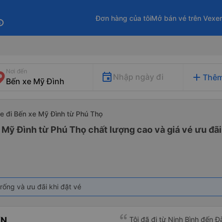
Đơn hàng của tôi
Mở bán vé trên Vexe
fo
Nơi đến
add
Nhập ngày đi
Thêm
e đi Bến xe Mỹ Đình từ Phú Thọ
 Mỹ Đình từ Phú Thọ chất lượng cao và giá vé ưu đãi
rống và ưu đãi khi đặt vé
ƠN
Tôi đã đi từ Ninh Bình đến 