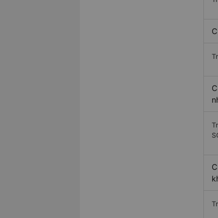
C
T
C
n
T
S
C
k
T