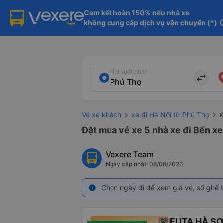
Cam kết hoàn 150% nếu nhà xe

không cung cấp dịch vụ vận chuyển (*)
in
Nơi xuất phát
import_export
x
Vé xe khách
xe đi Hà Nội từ Phú Thọ
Đặt mua vé xe 5 nhà xe đi Bến xe
Vexere Team
Ngày cập nhật: 08/08/2026
Chọn ngày đi để xem giá vé, số ghế t
info
FUTA HÀ S