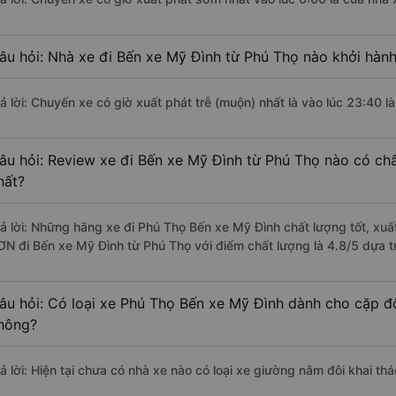
âu hỏi: Nhà xe đi Bến xe Mỹ Đình từ Phú Thọ nào khởi hành
rả lời: Chuyến xe có giờ xuất phát trễ (muộn) nhất là vào lúc 23:40
âu hỏi: Review xe đi Bến xe Mỹ Đình từ Phú Thọ nào có chấ
hất?
rả lời: Những hãng xe đi Phú Thọ Bến xe Mỹ Đình chất lượng tốt, xu
ƠN đi Bến xe Mỹ Đình từ Phú Thọ với điểm chất lượng là 4.8/5 dựa 
âu hỏi: Có loại xe Phú Thọ Bến xe Mỹ Đình dành cho cặp đô
hông?
rả lời: Hiện tại chưa có nhà xe nào có loại xe giường nằm đôi khai t