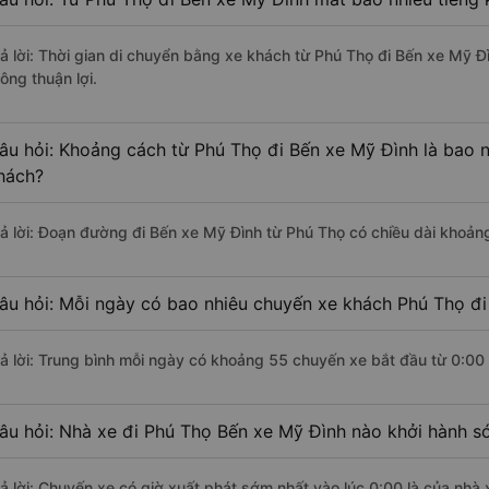
rả lời: Thời gian di chuyển bằng xe khách từ Phú Thọ đi Bến xe Mỹ Đ
ông thuận lợi.
âu hỏi: Khoảng cách từ Phú Thọ đi Bến xe Mỹ Đình là bao 
hách?
rả lời: Đoạn đường đi Bến xe Mỹ Đình từ Phú Thọ có chiều dài khoản
âu hỏi: Mỗi ngày có bao nhiêu chuyến xe khách Phú Thọ đi
rả lời: Trung bình mỗi ngày có khoảng 55 chuyến xe bắt đầu từ 0:00
âu hỏi: Nhà xe đi Phú Thọ Bến xe Mỹ Đình nào khởi hành s
rả lời: Chuyến xe có giờ xuất phát sớm nhất vào lúc 0:00 là của nh