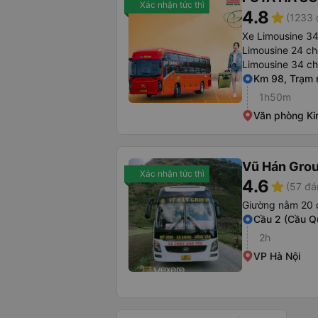
Xác nhận tức thì
4.8
star
(1233 
Xe Limousine 3
Limousine 24 ch
Limousine 34 c
Km 98, Trạm n
1h50m
Văn phòng Kim
Vũ Hán Gro
Xác nhận tức thì
4.6
star
(57 đá
Giường nằm 20 
Cầu 2 (Cầu Q
2h
VP Hà Nội