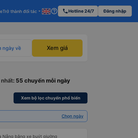
help_outline
phone
Hotline 24/7
Đăng nhập
re
Trở thành đối tác
arrow_drop_down
Xem giá
 ngày về
 nhất
: 55 chuyến mỗi ngày
Xem bộ lọc chuyến phổ biến
Chọn ngày
Đà Nẵng bằng xe buýt giường