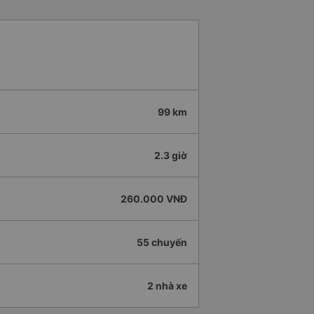
99 km
2.3 giờ
260.000 VNĐ
55 chuyến
2 nhà xe