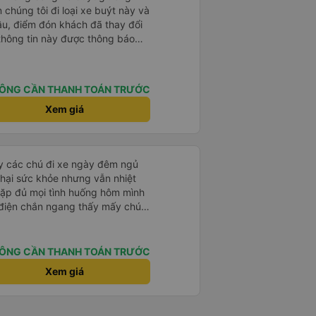
 chúng tôi đi loại xe buýt này và
đầu, điểm đón khách đã thay đổi
 thông tin này được thông báo
ng địa điểm lúc 9 giờ nhưng xe
i đã liên lạc qua email và nhận
điều này rất đáng trân trọng.
ÔNG CẦN THANH TOÁN TRƯỚC
ýt đến muộn 10-15 phút. Khi xe
nơi giúp đỡ chúng tôi và nhân
Xem giá
ũng đã xác nhận qua email. Xe
hoải mái. Tài xế rất tốt bụng và
 khách du lịch. Chúng tôi cảm
ấy các chú đi xe ngày đêm ngủ
đi. Cuối chuyến đi, tài xế đã
hại sức khỏe nhưng vẫn nhiệt
 đưa đón miễn phí đến khách
 gặp đủ mọi tình huống hôm mình
 sử dụng dịch vụ này.
 điện chắn ngang thấy mấy chú
ơng cho các chú để có thêm
ÔNG CẦN THANH TOÁN TRƯỚC
Xem giá