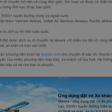
nh di chuyển trở nên vô cùng đơn giản, linh hoạt và được cá nhân h
 trong lĩnh vực đi lại, bao gồm:
n 5000+ tuyến đường trong và ngoài nước.
ệt Nam: Vietnam Airlines, Vietjet Air, Bamboo Airways, Pacific Airlines
 du lịch uy tín trên toàn quốc.
thể đặt được dịch vụ di chuyển tại Vexere với nhiều ưu đãi vô cùng 
i, an toàn và trọn vẹn nhất.
ác phương tiện khác tại
Goyolo.com
cho chuyến đi sắp tới. Goyolo
huyển của nhiều phương tiện máy bay, xe khách và tàu hoả. Hệ thống
đảm bảo có vé cho bạn di chuyển.
Ứng dụng đặt vé Xe khác
Vexere - ứng dụng đặt vé đa ph
cao, 5000+ tuyến đường toàn qu
vụ thuê xe máy, xe du lịch phủ k