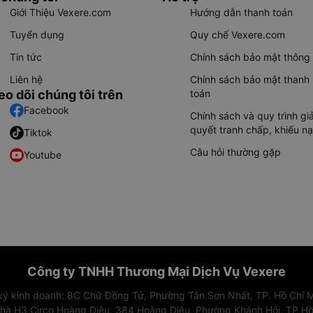
Giới Thiệu Vexere.com
Hướng dẫn thanh toán
Tuyển dụng
Quy chế Vexere.com
Tin tức
Chính sách bảo mật thông 
Liên hệ
Chính sách bảo mật thanh
eo dõi chúng tôi trên
toán
Facebook
Chính sách và quy trình giả
quyết tranh chấp, khiếu nạ
Tiktok
Câu hỏi thường gặp
Youtube
Công ty TNHH Thương Mại Dịch Vụ Vexere
 ký kinh doanh: 8C Chữ Đồng Tử, Phường Tân Sơn Nhất, TP. Hồ Chí M
nhà H3 Circo Hoàng Diệu, 384 Hoàng Diệu, Phường Khánh Hội, TP Hồ