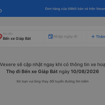
Đơn hàng của tôi
Mở bán vé trên Vexe
fo
Nơi đến
add
Nhập ngày đi
Thêm
. Vexere sẽ cập nhật ngay khi có thông tin xe
hoạ
Thọ đi Bến xe Giáp Bát
ngày
10/08/2026
Xin bạn vui lòng thay đổi tuyến đường tìm kiếm