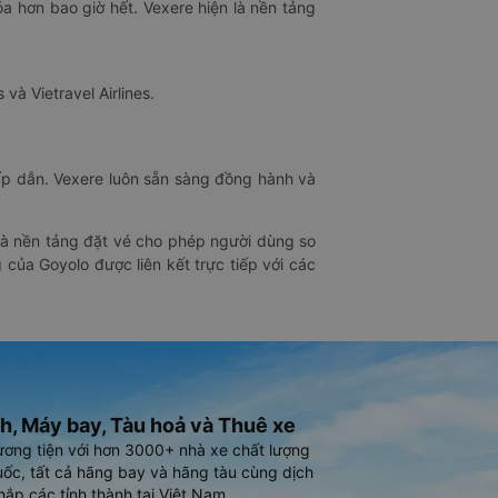
óa hơn bao giờ hết. Vexere hiện là nền tảng
 và Vietravel Airlines.
hấp dẫn. Vexere luôn sẵn sàng đồng hành và
 là nền tảng đặt vé cho phép người dùng so
 của Goyolo được liên kết trực tiếp với các
h, Máy bay, Tàu hoả và Thuê xe
ương tiện với hơn 3000+ nhà xe chất lượng
ốc, tất cả hãng bay và hãng tàu cùng dịch
hắp các tỉnh thành tại Việt Nam.