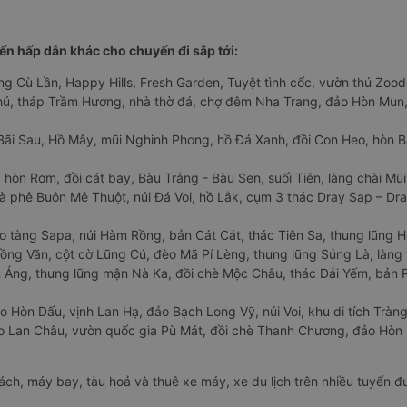
n hấp dẫn khác cho chuyến đi sắp tới:
ng Cù Lần, Happy Hills, Fresh Garden, Tuyệt tình cốc, vườn thú Zoodo
Phú, tháp Trầm Hương, nhà thờ đá, chợ đêm Nha Trang, đảo Hòn Mun,
Bãi Sau, Hồ Mây, mũi Nghinh Phong, hồ Đá Xanh, đồi Con Heo, hòn B
 hòn Rơm, đồi cát bay, Bàu Trắng - Bàu Sen, suối Tiên, làng chài Mũi
à phê Buôn Mê Thuột, núi Đá Voi, hồ Lắk, cụm 3 thác Dray Sap – Dra
o tàng Sapa, núi Hàm Rồng, bản Cát Cát, thác Tiên Sa, thung lũng 
ng Văn, cột cờ Lũng Cú, đèo Mã Pí Lèng, thung lũng Sủng Là, làng 
Áng, thung lũng mận Nà Ka, đồi chè Mộc Châu, thác Dải Yếm, bản P
o Hòn Dấu, vịnh Lan Hạ, đảo Bạch Long Vỹ, núi Voi, khu di tích Tràng
ảo Lan Châu, vườn quốc gia Pù Mát, đồi chè Thanh Chương, đảo Hò
hách, máy bay, tàu hoả và thuê xe máy, xe du lịch trên nhiều tuyến 