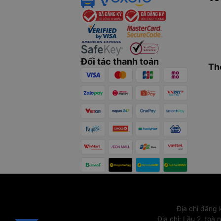
Đối tác thanh toán
Th
Địa chỉ đăng
Địa chỉ
:
Lầu 2, toà 