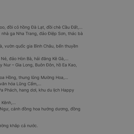
o, đồi cỏ hồng Đà Lạt, đồi chè Cầu Đất,...
 nhà ga Nha Trang, đảo Điệp Sơn, thác bà
à, vườn quốc gia Bình Châu, bến thuyền
 Né, đảo Hòn Bà, hải đăng Kê Gà,...
y Nur – Gia Long, Buôn Đôn, hồ Ea Kao,
Hoa Hồng, thung lũng Mường Hoa,...
văn hóa Lũng Cẩm,...
a Phách, hang dơi, khu du lịch Happy
 Kênh,...
n Ngư, cánh đồng hoa hướng dương, đồng
đường khắp cả nước.