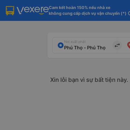
Cam kết hoàn 150% nếu nhà xe

không cung cấp dịch vụ vận chuyển (*)
in
Nơi xuất phát
import_export
Xin lỗi bạn vì sự bất tiện này