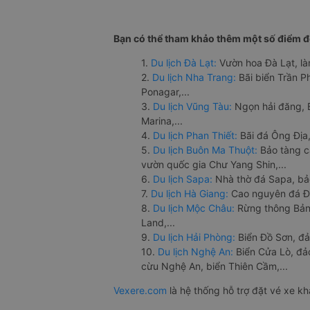
Bạn có thể tham khảo thêm một số điểm đế
1.
Du lịch Đà Lạt:
Vườn hoa Đà Lạt, là
2.
Du lịch Nha Trang:
Bãi biển Trần 
Ponagar,...
3.
Du lịch Vũng Tàu:
Ngọn hải đăng, 
Marina,...
4.
Du lịch Phan Thiết:
Bãi đá Ông Địa,
5.
Du lịch Buôn Ma Thuột:
Bảo tàng c
vườn quốc gia Chư Yang Shin,...
6.
Du lịch Sapa:
Nhà thờ đá Sapa, bả
7.
Du lịch Hà Giang:
Cao nguyên đá Đồ
8.
Du lịch Mộc Châu:
Rừng thông Bản 
Land,...
9.
Du lịch Hải Phòng:
Biển Đồ Sơn, đả
10.
Du lịch Nghệ An:
Biển Cửa Lò, đ
cừu Nghệ An, biển Thiên Cầm,...
Vexere.com
là hệ thống hỗ trợ đặt vé xe k