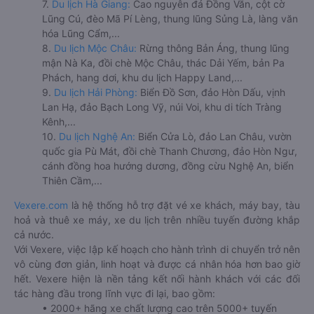
7.
Du lịch Hà Giang:
Cao nguyên đá Đồng Văn, cột cờ
Lũng Cú, đèo Mã Pí Lèng, thung lũng Sủng Là, làng văn
hóa Lũng Cẩm,...
8.
Du lịch Mộc Châu:
Rừng thông Bản Áng, thung lũng
mận Nà Ka, đồi chè Mộc Châu, thác Dải Yếm, bản Pa
Phách, hang dơi, khu du lịch Happy Land,...
9.
Du lịch Hải Phòng:
Biển Đồ Sơn, đảo Hòn Dấu, vịnh
Lan Hạ, đảo Bạch Long Vỹ, núi Voi, khu di tích Tràng
Kênh,...
10.
Du lịch Nghệ An:
Biển Cửa Lò, đảo Lan Châu, vườn
quốc gia Pù Mát, đồi chè Thanh Chương, đảo Hòn Ngư,
cánh đồng hoa hướng dương, đồng cừu Nghệ An, biển
Thiên Cầm,...
Vexere.com
là hệ thống hỗ trợ đặt vé xe khách, máy bay, tàu
hoả và thuê xe máy, xe du lịch trên nhiều tuyến đường khắp
cả nước.
Với Vexere, việc lập kế hoạch cho hành trình di chuyển trở nên
vô cùng đơn giản, linh hoạt và được cá nhân hóa hơn bao giờ
hết. Vexere hiện là nền tảng kết nối hành khách với các đối
tác hàng đầu trong lĩnh vực đi lại, bao gồm:
• 2000+ hãng xe chất lượng cao trên 5000+ tuyến