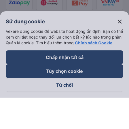
close
Sử dụng cookie
Vexere dùng cookie để website hoạt động ổn định. Bạn có thể
xem chi tiết hoặc thay đổi lựa chọn bất kỳ lúc nào trong phần
Quản lý cookie. Tìm hiểu thêm trong
Chính sách Cookie
.
Chấp nhận tất cả
Tùy chọn cookie
Từ chối
Theo dõi chúng tôi trên
Facebook
Tiktok
Youtube
Công ty TNHH Thương Mại Dịch Vụ Vexere