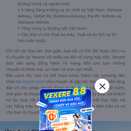
đường trong và ngoài nước.
• 5 hãng hàng không uy tín nhất tại Việt Nam: Vietnam
Airlines, Vietjet Air, Bamboo Airways, Pacific Airlines và
Vietravel Airlines.
• Tổng công ty Đường sắt Việt Nam.
• Các đơn vị cho thuê xe máy, thuê xe du lịch uy tín
trên toàn quốc.
Chỉ với vài thao tác đơn giản, bạn đã có thể đặt được dịch vụ
di chuyển tại Vexere với nhiều ưu đãi vô cùng hấp dẫn. Vexere
luôn sẵn sàng đồng hành và mang đến cho bạn những
chuyến đi thoải mái, an toàn và trọn vẹn nhất.
Bên cạnh đó, bạn có thể tham khảo thêm các phương tiện
khác tại
Goyolo.com
cho chuyến đi sắp tới. Goyolo là nền tảng
đặt vé cho phép người dùng so sánh giá cả, giờ khởi hành,
thời gian di chuyển của nhiều phương tiện máy bay, xe khách
và tàu hoả. Hệ thống của Goyolo được liên kết trực tiếp với
các hãng máy bay, xe khách và tàu hoả, luôn đảm bảo có vé
cho bạn di chuyển.