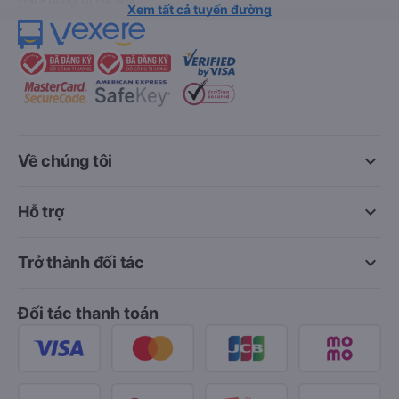
Xem tất cả tuyến đường
keyboard_arrow_down
Về chúng tôi
keyboard_arrow_down
Hỗ trợ
keyboard_arrow_down
Trở thành đối tác
Đối tác thanh toán