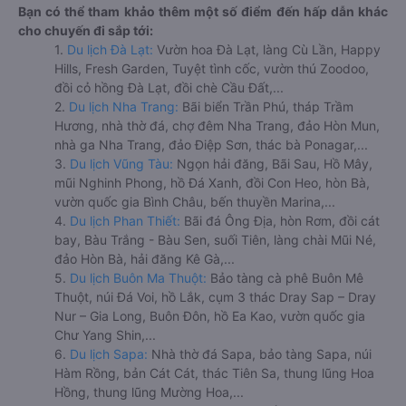
Bạn có thể tham khảo thêm một số điểm đến hấp dẫn khác
cho chuyến đi sắp tới:
1.
Du lịch Đà Lạt:
Vườn hoa Đà Lạt, làng Cù Lần, Happy
Hills, Fresh Garden, Tuyệt tình cốc, vườn thú Zoodoo,
đồi cỏ hồng Đà Lạt, đồi chè Cầu Đất,...
2.
Du lịch Nha Trang:
Bãi biển Trần Phú, tháp Trầm
Hương, nhà thờ đá, chợ đêm Nha Trang, đảo Hòn Mun,
nhà ga Nha Trang, đảo Điệp Sơn, thác bà Ponagar,...
3.
Du lịch Vũng Tàu:
Ngọn hải đăng, Bãi Sau, Hồ Mây,
mũi Nghinh Phong, hồ Đá Xanh, đồi Con Heo, hòn Bà,
vườn quốc gia Bình Châu, bến thuyền Marina,...
4.
Du lịch Phan Thiết:
Bãi đá Ông Địa, hòn Rơm, đồi cát
bay, Bàu Trắng - Bàu Sen, suối Tiên, làng chài Mũi Né,
đảo Hòn Bà, hải đăng Kê Gà,...
5.
Du lịch Buôn Ma Thuột:
Bảo tàng cà phê Buôn Mê
Thuột, núi Đá Voi, hồ Lắk, cụm 3 thác Dray Sap – Dray
Nur – Gia Long, Buôn Đôn, hồ Ea Kao, vườn quốc gia
Chư Yang Shin,...
6.
Du lịch Sapa:
Nhà thờ đá Sapa, bảo tàng Sapa, núi
Hàm Rồng, bản Cát Cát, thác Tiên Sa, thung lũng Hoa
Hồng, thung lũng Mường Hoa,...