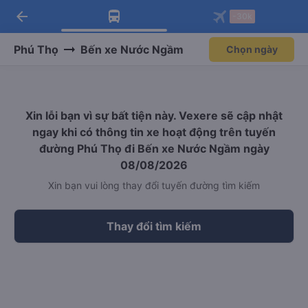
arrow_back
Tải app Vexere ngay!
Tải app Vexere
-30k
Mở app
Mở app
Nhận ưu đãi thành viên độc
-30k/ghế khi đặt vé máy bay qua
quyền
app
Phú Thọ
Bến xe Nước Ngầm
Chọn ngày
Xin lỗi bạn vì sự bất tiện này. Vexere sẽ cập nhật
ngay khi có thông tin xe hoạt động trên tuyến
đường Phú Thọ đi Bến xe Nước Ngầm ngày
08/08/2026
Xin bạn vui lòng thay đổi tuyến đường tìm kiếm
Thay đổi tìm kiếm