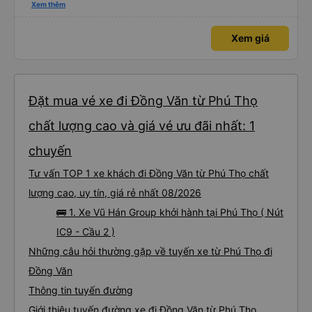
thấy mấy chú tài cùng nhau dựng tạm cho xe qua mà thấy nghề này khổ
Xem thêm
quá 🤣 mong nhà xe tăng lương cho các chú để có thêm động lực haha
Xem giá
Đặt mua vé xe đi Đồng Văn từ Phú Thọ
chất lượng cao và giá vé ưu đãi nhất: 1
chuyến
Tư vấn TOP 1 xe khách đi Đồng Văn từ Phú Thọ chất
lượng cao, uy tín, giá rẻ nhất 08/2026
🚌 1. Xe Vũ Hán Group khởi hành tại Phú Thọ ( Nút
IC9 - Cầu 2 )
Những câu hỏi thường gặp về tuyến xe từ Phú Thọ đi
Đồng Văn
Thông tin tuyến đường
Giới thiệu tuyến đường xe đi Đồng Văn từ Phú Thọ