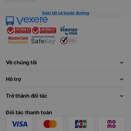
Đà Nẵng đi Huế
Hải Phòng đi Hà Nội
Xem tất cả tuyến đường
keyboard_arrow_down
Về chúng tôi
keyboard_arrow_down
Hỗ trợ
keyboard_arrow_down
Trở thành đối tác
Đối tác thanh toán