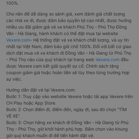
100%.
Cho nên để dễ dàng so sánh giá, xem đánh giá chất lượng
các nhà xe đi, được đảm bảo quyền lợi cao nhất, được hưởng
nhiều ưu đãi giảm giá vé xe khách Phú Thọ - Phú Thọ Đồng
Văn - Hà Giang, hành khách có thể đặt mua tại website
Vexere.com
- Hệ thống đặt vé xe khách chất lượng, và uy tín
nhất tại Việt Nam, đảm bảo giữ chỗ 100%. Đối với bất cứ giao
dịch đặt mua vé xe khách đi Đồng Văn - Hà Giang từ Phú Thọ
- Phú Thọ nào của quý khách tại trang web
Vexere.com
đều
được Vexere cam kết giải quyết sự cố. Chính sách tặng
coupon giảm giá hoặc hoàn tiền sẽ tùy theo từng trường hợp
sự việc.
Hướng dẫn đặt vé tại Vexere.com:
Bước 1: Truy cập vào website Vexere hoặc tải app Vexere trên
CH Play hoặc App Store.
Bước 2: Chọn điểm đi, điểm đến, ngày đi, sau đó chọn “TÌM
VÉ XE”.
Bước 3: Chọn hãng xe khách đi Đồng Văn - Hà Giang từ Phú
Thọ - Phú Thọ, giờ khởi hành phù hợp. Bấm chọn vào khung
giờ quý khách muốn đi để tiến hành đặt vé.