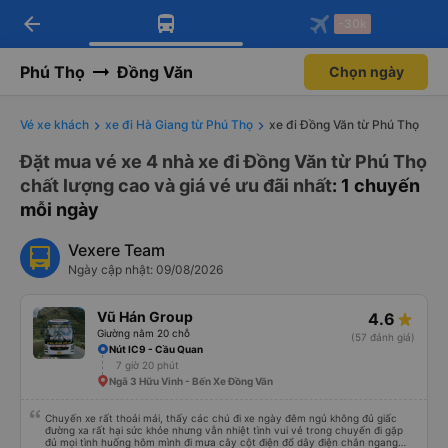
arrow_back
Tải app Vexere ngay!
Tải app Vexere
-30k
Mở app
Mở app
Nhận ưu đãi thành viên độc
-30k/ghế khi đặt vé máy bay qua
quyền
app
Phú Thọ
Đồng Văn
Chọn ngày
Vé xe khách
xe đi Hà Giang từ Phú Thọ
xe đi Đồng Văn từ Phú Thọ
Đặt mua vé xe 4 nhà xe đi Đồng Văn từ Phú Thọ
chất lượng cao và giá vé ưu đãi nhất
: 1 chuyến
mỗi ngày
Vexere Team
Ngày cập nhật: 09/08/2026
Vũ Hán Group
4.6
Giường nằm 20 chỗ
(57 đánh giá)
Nút IC9 - Cầu Quan
7 giờ 20 phút
Ngã 3 Hữu Vinh - Bến Xe Đồng Văn
Chuyến xe rất thoải mái, thấy các chú đi xe ngày đêm ngủ không đủ giấc
đường xa rất hại sức khỏe nhưng vẫn nhiệt tình vui vẻ trong chuyến đi gặp
đủ mọi tình huống hôm mình đi mưa cây cột điện đổ dây điện chắn ngang