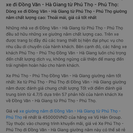
xe đi Đồng Văn - Hà Giang từ Phú Thọ - Phú Thọ:
Dòng xe đi Đồng Văn - Hà Giang từ Phú Thọ - Phú Thọ giường
nằm chất lượng cao: Thoải mái, giá cả tốt nhất
Những nhà xe đi Đồng Văn - Hà Giang từ Phú Thọ - Phú Thọ
đều sở hữu những xe giường nằm chất lượng cao. Trên xe
được trang bị đầy đủ các trang thiết bị hiện đại phục vụ cho
nhu cầu di chuyển của hành khách. Bên cạnh đó, các hãng xe
khách Phú Thọ - Phú Thọ Đồng Văn - Hà Giang luôn chú trọng
đến chất lượng dịch vụ, không ngừng cải thiện để mang đến
trải nghiệm hoàn hảo cho hành khách.
Xe Phú Thọ - Phú Thọ Đồng Văn - Hà Giang giường nằm tốt
nhất: Xe từ Phú Thọ - Phú Thọ đi Đồng Văn - Hà Giang giường
nằm được đánh giá chung chất lượng Tốt với điểm đánh giá
trung bình từ 4.7/5 dựa trên 57 phản hồi của hành khách Xe
về Đồng Văn - Hà Giang từ Phú Thọ - Phú Thọ.
Giá vé
xe giường nằm đi Đồng Văn - Hà Giang từ Phú Thọ -
Phú Thọ
rẻ nhất là 450000VND của hãng xe Vũ Hán Group.
Tùy thuộc vào chương trình khuyến mãi, giá vé Xe Phú Thọ -
Phú Thọ đi Đồng Văn - Hà Giang giường nằm này có thể sẽ rẻ