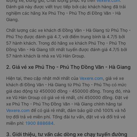
lượng xe, Đúng giờ, Chất lượng phục vụ trên
Vexere.com
.
Đánh giá này được viết trực tiếp bởi các khách hàng đã trải
nghiệm các hãng Xe Phú Thọ - Phú Thọ đi Đồng Văn - Hà
Giang.
Chất lượng các xe khách đi Đồng Văn - Hà Giang từ Phú Thọ -
Phú Thọ được đánh giá 4.7, với điểm trung bình là 4.7/5 bởi
57 hành khách. Trong đó hãng xe khách Phú Thọ - Phú Thọ
Đồng Văn - Hà Giang tốt nhất tuyến được đánh giá 4.7/5 bởi
57 hành khách là nhà xe Vũ Hán Group.
2. Giá vé xe Phú Thọ - Phú Thọ Đồng Văn - Hà Giang
Hiện tại, theo cập nhật mới nhất của
Vexere.com
, giá vé xe
khách đi Đồng Văn - Hà Giang từ Phú Thọ - Phú Thọ có mức
giá dao động từ 450000 đồng - 450000 đồng. Trong đó, nhà
xe Vũ Hán Group có giá vé rẻ nhất, chỉ 450000 đồng. Đặt vé
xe Phú Thọ - Phú Thọ Đồng Văn - Hà Giang chính hãng tại
Vexere.com
để có giá rẻ nhất, đảm bảo giữ chỗ 100% và hỗ
trợ đổi trả vé miễn phí. Tổng đài tư vấn, đặt vé và đổi trả vé
miễn phí:
1900 888684
.
3. Giới thiệu, tư vấn các dòng xe chạy tuyến đường