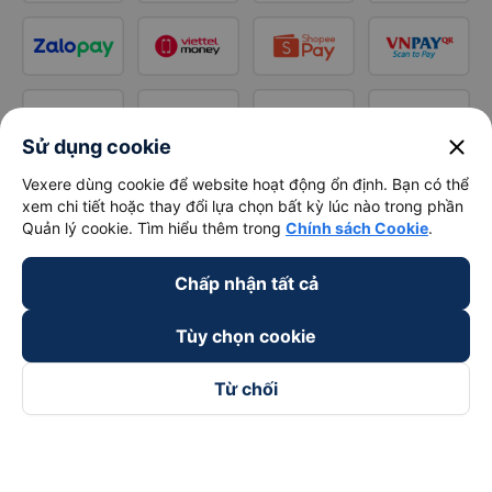
close
Sử dụng cookie
Vexere dùng cookie để website hoạt động ổn định. Bạn có thể
xem chi tiết hoặc thay đổi lựa chọn bất kỳ lúc nào trong phần
Quản lý cookie. Tìm hiểu thêm trong
Chính sách Cookie
.
Chấp nhận tất cả
Tùy chọn cookie
Từ chối
Theo dõi chúng tôi trên
Facebook
Tiktok
Youtube