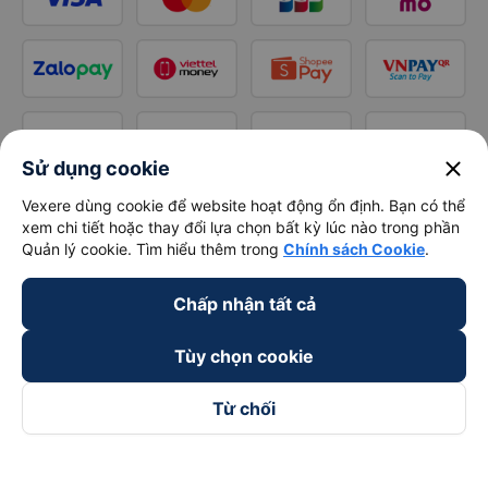
close
Sử dụng cookie
Vexere dùng cookie để website hoạt động ổn định. Bạn có thể
xem chi tiết hoặc thay đổi lựa chọn bất kỳ lúc nào trong phần
Quản lý cookie. Tìm hiểu thêm trong
Chính sách Cookie
.
Chấp nhận tất cả
Tùy chọn cookie
Từ chối
Theo dõi chúng tôi trên
Facebook
Tiktok
Youtube