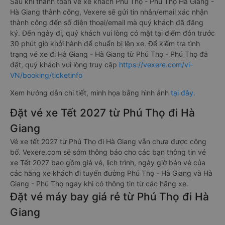
Sau khi thanh toán vé xe khách Phú Thọ - Phú Thọ Hà Giang -
Hà Giang thành công, Vexere sẽ gửi tin nhắn/email xác nhận
thành công đến số điện thoại/email mà quý khách đã đăng
ký. Đến ngày đi, quý khách vui lòng có mặt tại điểm đón trước
30 phút giờ khởi hành để chuẩn bị lên xe. Để kiểm tra tình
trạng vé xe đi Hà Giang - Hà Giang từ Phú Thọ - Phú Thọ đã
đặt, quý khách vui lòng truy cập
https://vexere.com/vi-
VN/booking/ticketinfo
Xem hướng dẫn chi tiết, minh họa bằng hình ảnh
tại đây.
Đặt vé xe Tết 2027 từ Phú Thọ đi Hà
Giang
Vé xe tết 2027 từ Phú Thọ đi Hà Giang vẫn chưa được công
bố. Vexere.com sẽ sớm thông báo cho các bạn thông tin vé
xe Tết 2027 bao gồm giá vé, lịch trình, ngày giờ bán vé của
các hãng xe khách đi tuyến đường Phú Thọ - Hà Giang và Hà
Giang - Phú Thọ ngay khi có thông tin từ các hãng xe.
Đặt vé máy bay giá rẻ từ Phú Thọ đi Hà
Giang