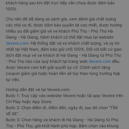
khách hàng sau khi đặt trực tiếp vẫn chưa được đảm bảo
100%.
Cho nên để dễ dàng so sánh giá, xem đánh giá chất lượng
các nhà xe đi, được đảm bảo quyền lợi cao nhất, được hưởng
nhiều ưu đãi giảm giá vé xe khách Phú Thọ - Phú Thọ Hà
Giang - Hà Giang, hành khách có thể đặt mua tại website
Vexere.com
- Hệ thống đặt vé xe khách chất lượng, và uy tín
nhất tại Việt Nam, đảm bảo giữ chỗ 100%. Đối với bất cứ giao
dịch đặt mua vé xe khách đi Hà Giang - Hà Giang từ Phú Thọ
- Phú Thọ nào của quý khách tại trang web
Vexere.com
đều
được Vexere cam kết giải quyết sự cố. Chính sách tặng
coupon giảm giá hoặc hoàn tiền sẽ tùy theo từng trường hợp
sự việc.
Hướng dẫn đặt vé tại Vexere.com:
Bước 1: Truy cập vào website Vexere hoặc tải app Vexere trên
CH Play hoặc App Store.
Bước 2: Chọn điểm đi, điểm đến, ngày đi, sau đó chọn “TÌM
VÉ XE”.
Bước 3: Chọn hãng xe khách đi Hà Giang - Hà Giang từ Phú
Thọ - Phú Thọ, giờ khởi hành phù hợp. Bấm chọn vào khung