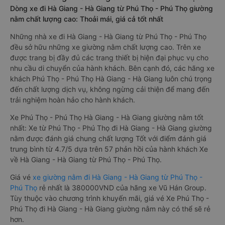
Dòng xe đi Hà Giang - Hà Giang từ Phú Thọ - Phú Thọ giường
nằm chất lượng cao: Thoải mái, giá cả tốt nhất
Những nhà xe đi Hà Giang - Hà Giang từ Phú Thọ - Phú Thọ
đều sở hữu những xe giường nằm chất lượng cao. Trên xe
được trang bị đầy đủ các trang thiết bị hiện đại phục vụ cho
nhu cầu di chuyển của hành khách. Bên cạnh đó, các hãng xe
khách Phú Thọ - Phú Thọ Hà Giang - Hà Giang luôn chú trọng
đến chất lượng dịch vụ, không ngừng cải thiện để mang đến
trải nghiệm hoàn hảo cho hành khách.
Xe Phú Thọ - Phú Thọ Hà Giang - Hà Giang giường nằm tốt
nhất: Xe từ Phú Thọ - Phú Thọ đi Hà Giang - Hà Giang giường
nằm được đánh giá chung chất lượng Tốt với điểm đánh giá
trung bình từ 4.7/5 dựa trên 57 phản hồi của hành khách Xe
về Hà Giang - Hà Giang từ Phú Thọ - Phú Thọ.
Giá vé
xe giường nằm đi Hà Giang - Hà Giang từ Phú Thọ -
Phú Thọ
rẻ nhất là 380000VND của hãng xe Vũ Hán Group.
Tùy thuộc vào chương trình khuyến mãi, giá vé Xe Phú Thọ -
Phú Thọ đi Hà Giang - Hà Giang giường nằm này có thể sẽ rẻ
hơn.