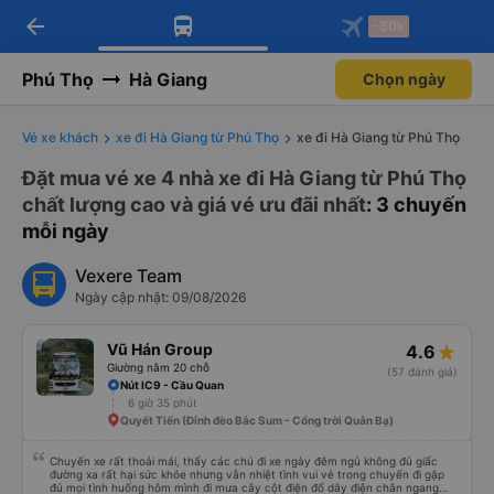
arrow_back
Tải app Vexere ngay!
Tải app Vexere
-30k
Mở app
Mở app
Nhận ưu đãi thành viên độc
-30k/ghế khi đặt vé máy bay qua
quyền
app
Phú Thọ
Hà Giang
Chọn ngày
Vé xe khách
xe đi Hà Giang từ Phú Thọ
xe đi Hà Giang từ Phú Thọ
Đặt mua vé xe 4 nhà xe đi Hà Giang từ Phú Thọ
chất lượng cao và giá vé ưu đãi nhất
: 3 chuyến
mỗi ngày
Vexere Team
Ngày cập nhật: 09/08/2026
Vũ Hán Group
4.6
Giường nằm 20 chỗ
(57 đánh giá)
Nút IC9 - Cầu Quan
6 giờ 35 phút
Quyết Tiến (Đỉnh đèo Bắc Sum - Cổng trời Quản Bạ)
Chuyến xe rất thoải mái, thấy các chú đi xe ngày đêm ngủ không đủ giấc
đường xa rất hại sức khỏe nhưng vẫn nhiệt tình vui vẻ trong chuyến đi gặp
đủ mọi tình huống hôm mình đi mưa cây cột điện đổ dây điện chắn ngang