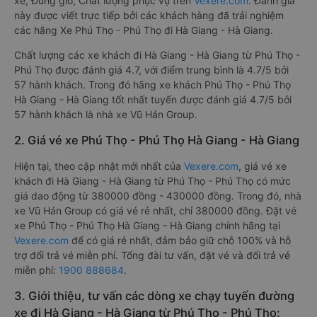
xe, Đúng giờ, Chất lượng phục vụ trên
Vexere.com
. Đánh giá
này được viết trực tiếp bởi các khách hàng đã trải nghiệm
các hãng Xe Phú Thọ - Phú Thọ đi Hà Giang - Hà Giang.
Chất lượng các xe khách đi Hà Giang - Hà Giang từ Phú Thọ -
Phú Thọ được đánh giá 4.7, với điểm trung bình là 4.7/5 bởi
57 hành khách. Trong đó hãng xe khách Phú Thọ - Phú Thọ
Hà Giang - Hà Giang tốt nhất tuyến được đánh giá 4.7/5 bởi
57 hành khách là nhà xe Vũ Hán Group.
2. Giá vé xe Phú Thọ - Phú Thọ Hà Giang - Hà Giang
Hiện tại, theo cập nhật mới nhất của
Vexere.com
, giá vé xe
khách đi Hà Giang - Hà Giang từ Phú Thọ - Phú Thọ có mức
giá dao động từ 380000 đồng - 430000 đồng. Trong đó, nhà
xe Vũ Hán Group có giá vé rẻ nhất, chỉ 380000 đồng. Đặt vé
xe Phú Thọ - Phú Thọ Hà Giang - Hà Giang chính hãng tại
Vexere.com
để có giá rẻ nhất, đảm bảo giữ chỗ 100% và hỗ
trợ đổi trả vé miễn phí. Tổng đài tư vấn, đặt vé và đổi trả vé
miễn phí:
1900 888684
.
3. Giới thiệu, tư vấn các dòng xe chạy tuyến đường
xe đi Hà Giang - Hà Giang từ Phú Thọ - Phú Thọ: