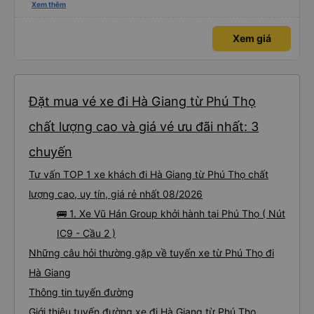
thấy mấy chú tài cùng nhau dựng tạm cho xe qua mà thấy nghề này khổ
Xem thêm
quá 🤣 mong nhà xe tăng lương cho các chú để có thêm động lực haha
Xem giá
Đặt mua vé xe đi Hà Giang từ Phú Thọ
chất lượng cao và giá vé ưu đãi nhất: 3
chuyến
Tư vấn TOP 1 xe khách đi Hà Giang từ Phú Thọ chất
lượng cao, uy tín, giá rẻ nhất 08/2026
🚌 1. Xe Vũ Hán Group khởi hành tại Phú Thọ ( Nút
IC9 - Cầu 2 )
Những câu hỏi thường gặp về tuyến xe từ Phú Thọ đi
Hà Giang
Thông tin tuyến đường
Giới thiệu tuyến đường xe đi Hà Giang từ Phú Thọ