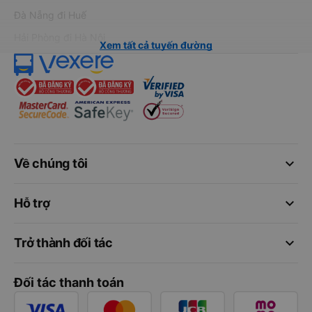
Đà Nẵng đi Huế
Hải Phòng đi Hà Nội
Xem tất cả tuyến đường
keyboard_arrow_down
Về chúng tôi
keyboard_arrow_down
Hỗ trợ
keyboard_arrow_down
Trở thành đối tác
Đối tác thanh toán