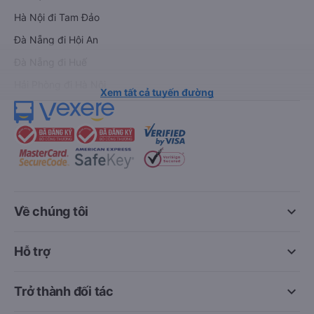
Hà Nội đi Tam Đảo
Đà Nẵng đi Hội An
Đà Nẵng đi Huế
Hải Phòng đi Hà Nội
Xem tất cả tuyến đường
keyboard_arrow_down
Về chúng tôi
keyboard_arrow_down
Hỗ trợ
keyboard_arrow_down
Trở thành đối tác