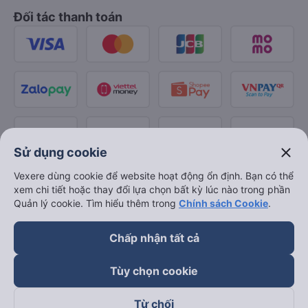
Đối tác thanh toán
close
Sử dụng cookie
Vexere dùng cookie để website hoạt động ổn định. Bạn có thể
xem chi tiết hoặc thay đổi lựa chọn bất kỳ lúc nào trong phần
Quản lý cookie. Tìm hiểu thêm trong
Chính sách Cookie
.
Chấp nhận tất cả
Tùy chọn cookie
Từ chối