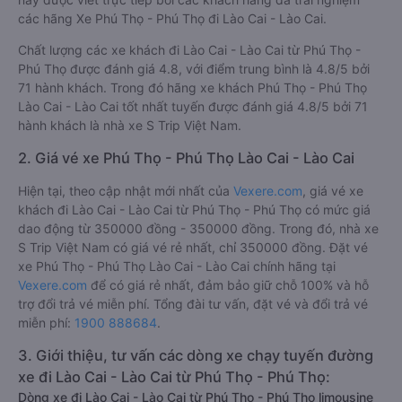
các hãng Xe Phú Thọ - Phú Thọ đi Lào Cai - Lào Cai.
Chất lượng các xe khách đi Lào Cai - Lào Cai từ Phú Thọ -
Phú Thọ được đánh giá 4.8, với điểm trung bình là 4.8/5 bởi
71 hành khách. Trong đó hãng xe khách Phú Thọ - Phú Thọ
Lào Cai - Lào Cai tốt nhất tuyến được đánh giá 4.8/5 bởi 71
hành khách là nhà xe S Trip Việt Nam.
2. Giá vé xe Phú Thọ - Phú Thọ Lào Cai - Lào Cai
Hiện tại, theo cập nhật mới nhất của
Vexere.com
, giá vé xe
khách đi Lào Cai - Lào Cai từ Phú Thọ - Phú Thọ có mức giá
dao động từ 350000 đồng - 350000 đồng. Trong đó, nhà xe
S Trip Việt Nam có giá vé rẻ nhất, chỉ 350000 đồng. Đặt vé
xe Phú Thọ - Phú Thọ Lào Cai - Lào Cai chính hãng tại
Vexere.com
để có giá rẻ nhất, đảm bảo giữ chỗ 100% và hỗ
trợ đổi trả vé miễn phí. Tổng đài tư vấn, đặt vé và đổi trả vé
miễn phí:
1900 888684
.
3. Giới thiệu, tư vấn các dòng xe chạy tuyến đường
xe đi Lào Cai - Lào Cai từ Phú Thọ - Phú Thọ:
Dòng xe đi Lào Cai - Lào Cai từ Phú Thọ - Phú Thọ limousine