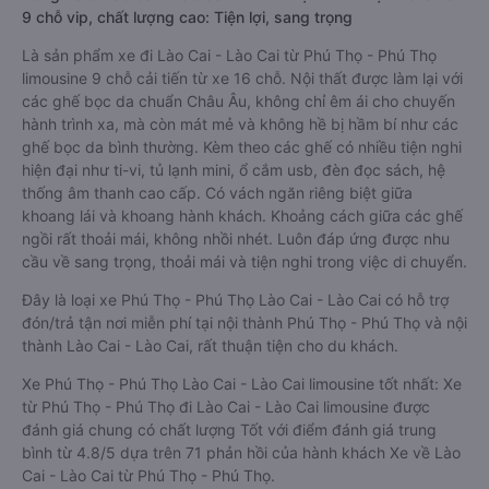
9 chỗ vip, chất lượng cao: Tiện lợi, sang trọng
Là sản phẩm xe đi Lào Cai - Lào Cai từ Phú Thọ - Phú Thọ
limousine 9 chỗ cải tiến từ xe 16 chỗ. Nội thất được làm lại với
các ghế bọc da chuẩn Châu Âu, không chỉ êm ái cho chuyến
hành trình xa, mà còn mát mẻ và không hề bị hầm bí như các
ghế bọc da bình thường. Kèm theo các ghế có nhiều tiện nghi
hiện đại như ti-vi, tủ lạnh mini, ổ cắm usb, đèn đọc sách, hệ
thống âm thanh cao cấp. Có vách ngăn riêng biệt giữa
khoang lái và khoang hành khách. Khoảng cách giữa các ghế
ngồi rất thoải mái, không nhồi nhét. Luôn đáp ứng được nhu
cầu về sang trọng, thoải mái và tiện nghi trong việc di chuyển.
Đây là loại xe Phú Thọ - Phú Thọ Lào Cai - Lào Cai có hỗ trợ
đón/trả tận nơi miễn phí tại nội thành Phú Thọ - Phú Thọ và nội
thành Lào Cai - Lào Cai, rất thuận tiện cho du khách.
Xe Phú Thọ - Phú Thọ Lào Cai - Lào Cai limousine tốt nhất: Xe
từ Phú Thọ - Phú Thọ đi Lào Cai - Lào Cai limousine được
đánh giá chung có chất lượng Tốt với điểm đánh giá trung
bình từ 4.8/5 dựa trên 71 phản hồi của hành khách Xe về Lào
Cai - Lào Cai từ Phú Thọ - Phú Thọ.