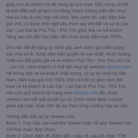
giúp cho du khách có đa dạng sự lựa chọn. Đây cũng có thể
là một điều bất lợi làm cho hàng khách không biết nên chọn
nhà xe nào là phù hợp với mình. Bên cạnh đó, việc đảm bảo
giữ chỗ, có được chỗ ngồi yêu thích sau khi đặt vé xe đi Lào
Cai - Lào Cai từ Phú Thọ - Phú Thọ giữa nhà xe với khách
hàng sau khi đặt trực tiếp vẫn chưa được đảm bảo 100%.
Cho nên để dễ dàng so sánh giá, xem đánh giá chất lượng
các nhà xe đi, được đảm bảo quyền lợi cao nhất, được hưởng
nhiều ưu đãi giảm giá vé xe khách Phú Thọ - Phú Thọ Lào Cai
- Lào Cai, hành khách có thể đặt mua tại website
Vexere.com
-
Hệ thống đặt vé xe khách chất lượng, và uy tín nhất tại Việt
Nam, đảm bảo giữ chỗ 100%. Đối với bất cứ giao dịch đặt
mua vé xe khách đi Lào Cai - Lào Cai từ Phú Thọ - Phú Thọ
nào của quý khách tại trang web
Vexere.com
đều được
Vexere cam kết giải quyết sự cố. Chính sách tặng coupon
giảm giá hoặc hoàn tiền sẽ tùy theo từng trường hợp sự việc.
Hướng dẫn đặt vé tại Vexere.com:
Bước 1: Truy cập vào website Vexere hoặc tải app Vexere trên
CH Play hoặc App Store.
Bước 2: Chọn điểm đi, điểm đến, ngày đi, sau đó chọn “TÌM