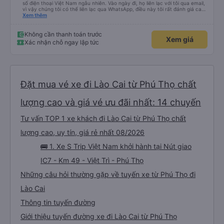
số điện thoại Việt Nam ngẫu nhiên. Vào ngày đi, họ liên lạc với tôi qua email,
vì vậy chúng tôi có thể liên lạc qua WhatsApp, điều này tôi rất đánh giá cao.
Hướng dẫn chờ tài xế cũng rất tốt. Xe buýt sạch sẽ, tôi được phát một chai
Xem thêm
nước và một khăn ướt. Wi-Fi khá nhanh. Cổng sạc USB hoạt động tốt. Xe
buýt dừng nghỉ để hành khách đi vệ sinh khoảng 2 tiếng một lần (2 điểm
dừng giữa sân bay và Lào Cai). Tôi không tìm thấy nhà vệ sinh trên xe, nên
Không cần thanh toán trước
Xem giá
hơi hoảng một chút, nhưng tôi đánh giá cao việc xe dừng nghỉ thường xuyên
Xác nhận chỗ ngay lập tức
ở cuối hành trình. Tôi sẽ đánh giá cao hơn nếu điều này được thông báo
trước. Dịch vụ đưa đón tận nơi ở Lào Cai rất tuyệt vời. Tôi rất mong chờ
chuyến đi tiếp theo của mình với công ty này.
Đặt mua vé xe đi Lào Cai từ Phú Thọ chất
lượng cao và giá vé ưu đãi nhất: 14 chuyến
Tư vấn TOP 1 xe khách đi Lào Cai từ Phú Thọ chất
lượng cao, uy tín, giá rẻ nhất 08/2026
🚌 1. Xe S Trip Việt Nam khởi hành tại Nút giao
IC7 - Km 49 - Việt Trì - Phú Thọ
Những câu hỏi thường gặp về tuyến xe từ Phú Thọ đi
Lào Cai
Thông tin tuyến đường
Giới thiệu tuyến đường xe đi Lào Cai từ Phú Thọ