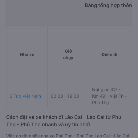
Bảng tổng hợp thông t
Giờ
Nhà xe
Điểm đi
chạy
Nút giao IC7 -
IC
S Trip Việt Nam
00:00 - 19:00
Km 49 - Việt Trì -
Xu
Phú Thọ
đư
Cách đặt vé xe khách đi Lào Cai - Lào Cai từ Phú
Thọ - Phú Thọ nhanh và uy tín nhất
Việc có rất nhiều nhà xe Phú Thọ - Phú Thọ Lào Cai - Lào Cai