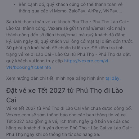
Bên cạnh đó, quý khách cũng có thể thanh toán vé
thông qua các ví Momo, ZaloPay, AirPay, VNPay,…
Sau khi thanh toán vé xe khách Phú Thọ - Phú Thọ Lào Cai -
Lào Cai thành công, Vexere sẽ gửi tin nhắn/email xác nhận
thành công đến số điện thoại/email mà quý khách đã đăng
ký. Đến ngày đi, quý khách vui lòng có mặt tại điểm đón trước
30 phút giờ khởi hành để chuẩn bị lên xe. Để kiểm tra tình
trạng vé xe đi Lào Cai - Lào Cai từ Phú Thọ - Phú Thọ đã đặt,
quý khách vui lòng truy cập
https://vexere.com/vi-
VN/booking/ticketinfo
Xem hướng dẫn chi tiết, minh họa bằng hình ảnh
tại đây.
Đặt vé xe Tết 2027 từ Phú Thọ đi Lào
Cai
Vé xe tết 2027 từ Phú Thọ đi Lào Cai vẫn chưa được công bố.
Vexere.com sẽ sớm thông báo cho các bạn thông tin vé xe
Tết 2027 bao gồm giá vé, lịch trình, ngày giờ bán vé của các
hãng xe khách đi tuyến đường Phú Thọ - Lào Cai và Lào Cai -
Phú Thọ ngay khi có thông tin từ các hãng xe.