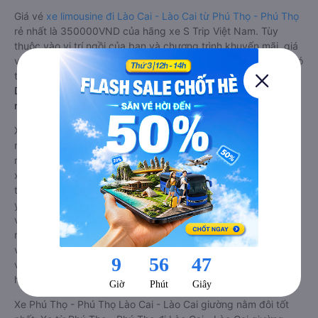
Giá vé
xe limousine đi Lào Cai - Lào Cai từ Phú Thọ - Phú Thọ
rẻ nhất là 350000VND của hãng xe S Trip Việt Nam. Tùy
thuộc vào vị trí ngồi của bạn và chương trình khuyến mãi, giá
vé Xe Phú Thọ - Phú Thọ đi Lào Cai - Lào Cai limousine này có
thể sẽ rẻ hơn
Dòng xe đi Lào Cai - Lào Cai từ Phú Thọ - Phú Thọ giường
nằm đôi: Riêng tư, đầy đủ tiện nghi
Xe khách đi Lào Cai - Lào Cai từ Phú Thọ - Phú Thọ giường
nằm đôi là loại xe đặc biệt. Với mỗi giường được thiết kế như
một phòng ngủ khách sạn sang trọng, hiện đại. Đây là dòng
xe giường nằm cho cặp đôi đi Lào Cai - Lào Cai mới xuất hiện
tại Việt Nam. Loại xe giường nằm đôi ra đời nhằm đáp ứng
yêu cầu ngày càng cao của khách hàng về chất lượng dịch
vụ vận tải. So với xe giường nằm thông thường, xe giường
nằm đôi đi Lào Cai - Lào Cai có nhiều ưu điểm và tiện nghi
vượt trội. Màn hình LCD với hàng nghìn bộ phim giải trí, wifi,
và nước uống và chăn đắp miễn phí phục vụ hành khách suốt
hành trình.
Xe Phú Thọ - Phú Thọ Lào Cai - Lào Cai giường nằm đôi tốt