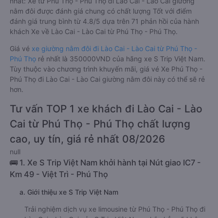
nhất: Xe từ Phú Thọ - Phú Thọ đi Lào Cai - Lào Cai giường
nằm đôi được đánh giá chung có chất lượng Tốt với điểm
đánh giá trung bình từ 4.8/5 dựa trên 71 phản hồi của hành
khách Xe về Lào Cai - Lào Cai từ Phú Thọ - Phú Thọ.
Giá vé
xe giường nằm đôi đi Lào Cai - Lào Cai từ Phú Thọ -
Phú Thọ
rẻ nhất là 350000VND của hãng xe S Trip Việt Nam.
Tùy thuộc vào chương trình khuyến mãi, giá vé Xe Phú Thọ -
Phú Thọ đi Lào Cai - Lào Cai giường nằm đôi này có thể sẽ rẻ
hơn.
Tư vấn TOP 1 xe khách đi Lào Cai - Lào
Cai từ Phú Thọ - Phú Thọ chất lượng
cao, uy tín, giá rẻ nhất 08/2026
null
🚌 1. Xe S Trip Việt Nam khởi hành tại Nút giao IC7 -
Km 49 - Việt Trì - Phú Thọ
a. Giới thiệu xe S Trip Việt Nam
Trải nghiệm dịch vụ xe limousine từ Phú Thọ - Phú Thọ đi