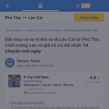
arrow_back
Tải app Vexere ngay!
Tải app Vexere
-30k
Mở app
Mở app
Nhận ưu đãi thành viên độc
-30k/ghế khi đặt vé máy bay qua
quyền
app
Phú Thọ
Lào Cai
Chọn ngày
Vé xe khách
xe đi Lào Cai từ Phú Thọ
xe đi Lào Cai từ Phú Thọ
Đặt mua vé xe 4 nhà xe đi Lào Cai từ Phú Thọ
chất lượng cao và giá vé ưu đãi nhất
: 14
chuyến mỗi ngày
Vexere Team
Ngày cập nhật: 11/08/2026
S Trip Việt Nam
4.8
Cabin 24 Phòng
(71 đánh giá)
Nút giao IC7 - Km 49 - Việt Trì - Phú Thọ
3 giờ 30 phút
Văn phòng IC19-Cốc San
Chỗ ngồi/ nằm thoải mái
Tôi không thể nhập số điện thoại nước ngoài khi đặt vé, nên tôi đã nhập một