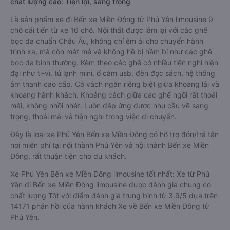
chất lượng cao: Tiện lợi, sang trọng
Là sản phẩm xe đi Bến xe Miền Đông từ Phú Yên limousine 9
chỗ cải tiến từ xe 16 chỗ. Nội thất được làm lại với các ghế
bọc da chuẩn Châu Âu, không chỉ êm ái cho chuyến hành
trình xa, mà còn mát mẻ và không hề bị hầm bí như các ghế
bọc da bình thường. Kèm theo các ghế có nhiều tiện nghi hiện
đại như ti-vi, tủ lạnh mini, ổ cắm usb, đèn đọc sách, hệ thống
âm thanh cao cấp. Có vách ngăn riêng biệt giữa khoang lái và
khoang hành khách. Khoảng cách giữa các ghế ngồi rất thoải
mái, không nhồi nhét. Luôn đáp ứng được nhu cầu về sang
trọng, thoải mái và tiện nghi trong việc di chuyển.
Đây là loại xe Phú Yên Bến xe Miền Đông có hỗ trợ đón/trả tận
nơi miễn phí tại nội thành Phú Yên và nội thành Bến xe Miền
Đông, rất thuận tiện cho du khách.
Xe Phú Yên Bến xe Miền Đông limousine tốt nhất: Xe từ Phú
Yên đi Bến xe Miền Đông limousine được đánh giá chung có
chất lượng Tốt với điểm đánh giá trung bình từ 3.9/5 dựa trên
14171 phản hồi của hành khách Xe về Bến xe Miền Đông từ
Phú Yên.