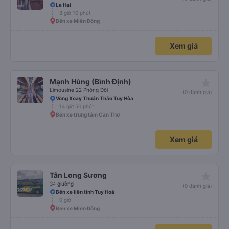
La Hai
8 giờ 10 phút
Bến xe Miền Đông
Xem giá
star_rate
Mạnh Hùng (Bình Định)
Limousine 22 Phòng Đôi
(0 đánh giá)
Vòng Xoay Thuận Thảo Tuy Hòa
14 giờ 50 phút
Bến xe trung tâm Cần Thơ
Xem giá
star_rate
Tân Long Sương
34 giường
(0 đánh giá)
Bến xe liên tỉnh Tuy Hoà
0 giờ
Bến xe Miền Đông