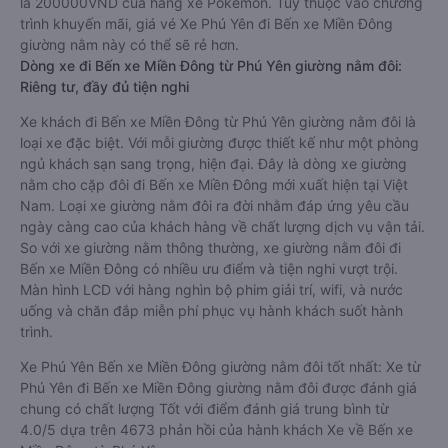
là 200000VND của hãng xe Pokemon. Tùy thuộc vào chương
trình khuyến mãi, giá vé Xe Phú Yên đi Bến xe Miền Đông
giường nằm này có thể sẽ rẻ hơn.
Dòng xe đi Bến xe Miền Đông từ Phú Yên giường nằm đôi:
Riêng tư, đầy đủ tiện nghi
Xe khách đi Bến xe Miền Đông từ Phú Yên giường nằm đôi là
loại xe đặc biệt. Với mỗi giường được thiết kế như một phòng
ngủ khách sạn sang trọng, hiện đại. Đây là dòng xe giường
nằm cho cặp đôi đi Bến xe Miền Đông mới xuất hiện tại Việt
Nam. Loại xe giường nằm đôi ra đời nhằm đáp ứng yêu cầu
ngày càng cao của khách hàng về chất lượng dịch vụ vận tải.
So với xe giường nằm thông thường, xe giường nằm đôi đi
Bến xe Miền Đông có nhiều ưu điểm và tiện nghi vượt trội.
Màn hình LCD với hàng nghìn bộ phim giải trí, wifi, và nước
uống và chăn đắp miễn phí phục vụ hành khách suốt hành
trình.
Xe Phú Yên Bến xe Miền Đông giường nằm đôi tốt nhất: Xe từ
Phú Yên đi Bến xe Miền Đông giường nằm đôi được đánh giá
chung có chất lượng Tốt với điểm đánh giá trung bình từ
4.0/5 dựa trên 4673 phản hồi của hành khách Xe về Bến xe