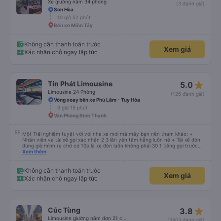
Xe giường nằm 34 phòng
(3 đánh giá)
Sơn Hòa
10 giờ 52 phút
Bến xe Miền Tây
Không cần thanh toán trước
Xem giá
Xác nhận chỗ ngay lập tức
star_rate
Tín Phát Limousine
5.0
Limousine 24 Phòng
(126 đánh giá)
Vòng xoay bến xe Phú Lâm - Tuy Hòa
9 giờ 15 phút
Văn Phòng Bình Thạnh
Một Trãi nghiệm tuyệt vời với nhà xe mới mà mấy bạn nên tham khảo: +
Nhân viên và tài xế gọi xác nhận 2 3 lần yên tâm hẵng luôn nè + Tài xế đón
đúng giờ mình ra chờ có 10p là xe đón luôn không phải 30 1 tiếng gọi trước
đợi cực + Xe mới, xịn, thơm và Đặt biệt là cực kỳ ưng mền gối trên xe luôn
Xem thêm
nha. Bình thường toàn gối da nằm đau cả cổ mà đây gối này nhà xe đổi hết
luôn qua gối dạng lông êm cực. + Giường rộng cực kỳ, có móc treo dép ở
trên không bị vướng chân như các xe khác mình từng đi + Tài xế lơ xe nhiệt
Không cần thanh toán trước
Xem giá
tình hỗ trợ hỏi đón trả cực bao nhiệt tình nhẹ nhàn luôn nha + Trên xe còn
Xác nhận chỗ ngay lập tức
có bánh nước, khăn lạnh. Tới trạm tài xế còn tinh ý chuẩn bị thêm khăn lạnh
ở trạm dừng nữa. 10đ cho sự tinh tế của nhà xe nha.
star_rate
Cúc Tùng
3.8
Limousine giường nằm đơn 21 chỗ (WC)
(3803 đánh giá)