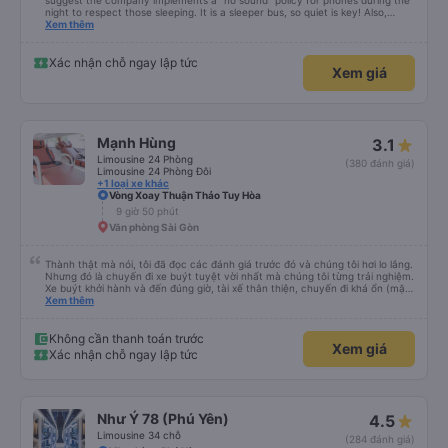
suggest the company implements a "no sound" policy for phones during the
night to respect those sleeping. It is a sleeper bus, so quiet is key! Also,
please display the Wi-Fi password clearly inside the cabin for convenience. I
Xem thêm
would definitely ride with them again! -------------- ​ Xe chất lượng tốt và
tài xế lái xe rất an toàn. Để dịch vụ hoàn hảo hơn, tôi góp ý nhà xe nên có
quy định rõ ràng về việc giữ im lặng (tắt âm thanh điện thoại) vào ban đêm
Xác nhận chỗ ngay lập tức
Xem giá
để tránh làm phiền hành khách khác ngủ. Ngoài ra, nhà xe nên dán sẵn mật
khẩu Wi-Fi trong xe để hành khách dễ dàng sử dụng. Tôi vẫn sẽ tiếp tục ủng
hộ nhà xe trong tương lai!
Mạnh Hùng
3.1
Limousine 24 Phòng
(380 đánh giá)
Limousine 24 Phòng Đôi
+1 loại xe khác
Vòng Xoay Thuận Thảo Tuy Hòa
9 giờ 50 phút
Văn phòng Sài Gòn
Thành thật mà nói, tôi đã đọc các đánh giá trước đó và chúng tôi hơi lo lắng.
Nhưng đó là chuyến đi xe buýt tuyệt vời nhất mà chúng tôi từng trải nghiệm.
Xe buýt khởi hành và đến đúng giờ, tài xế thân thiện, chuyến đi khá ổn (mặc
dù vẫn hơi xóc, nhưng đó là đặc trưng của Việt Nam ^^), và chỗ ngồi thoải
Xem thêm
mái. Chúng tôi thực sự rất hài lòng.
Không cần thanh toán trước
Xem giá
Xác nhận chỗ ngay lập tức
Như Ý 78 (Phú Yên)
4.5
Limousine 34 chỗ
(284 đánh giá)