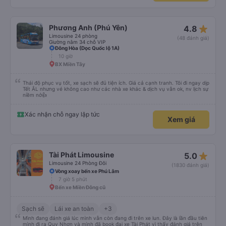
star_rate
Phương Anh (Phú Yên)
4.8
Limousine 24 phòng
(48 đánh giá)
Giường nằm 34 chỗ VIP
Đông Hòa (Dọc Quốc lộ 1A)
10 giờ
BX Miền Tây
Thái độ phục vụ tốt, xe sạch sẽ đủ tiện ích. Giá cả cạnh tranh. Tôi đi ngay dịp
Tết ÂL nhưng vé không cao như các nhà xe khác & dịch vụ vẫn ok, nv lịch sự
niềm nở👍
Xác nhận chỗ ngay lập tức
Xem giá
star_rate
Tài Phát Limousine
5.0
Limousine 24 Phòng Đôi
(1830 đánh giá)
Vòng xoay bến xe Phú Lâm
7 giờ 5 phút
Bến xe Miền Đông cũ
Sạch sẽ
Lái xe an toàn
+3
Mình đang đánh giá lúc mình vẫn còn đang đi trên xe lun. Đây là lần đầu tiên
mình đi ra Quy Nhơn và mình đã book đại xe Tài Phát vì thấy đánh giá trên