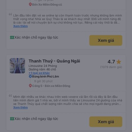
Bến Xe Miền Đông cũ
Lần đầu tiên đặt vé xe online lại còn thanh toán trước nhưng không làm mình
thất vọng nha! Nhà xe Quý Thảo là xe khách duy nhất (Đối với mình từng đi)
là các tài xế nói chuyện lịch sự chứ không nói tục. Riêng cái này thôi là đã
đánh giá 5 sao rồi. Chú tài xế còn uống pepsi rất dễ thương chứ không có
Xem thêm
hút thuốc phè phè như các xe khác. Đón trả đúng điểm. Được nằm đúng
giường đã đặt. Nói chung 10 điểm.
Xác nhận chỗ ngay lập tức
Xem giá
star_rate
Thanh Thuỷ - Quảng Ngãi
4.7
Limousine 24 Phòng
(1079 đánh giá)
Giường nằm 46 chỗ
+1 loại xe khác
Bùng binh Phú Lâm
9 giờ 30 phút
Cổng 5 - Bến xe Miền Đông
Mình đặt nhiều xe khác nhau trên web vexere vài lần rồi và đây là lần đầu
tiên mình đánh giá 1 nhà xe, bởi vì mình thấy xe Limousine 24 giường của nhà
xe Thanh Thủy quá chất lượng nên muốn chia sẻ cho mọi người đang phân
vân có nên đi hay không. - Giá vé: 600k/giường/1người. - Giờ giấc: mình đặt
Xem thêm
tuyến SG-QN 18h, nhà xe sẽ gọi cho mình vào sáng sớm ngày đi để xác
nhận, chiều sẽ nhắn tin nói địa điểm và giờ (17h45) có mặt tại BXMĐ để xe
trung chuyển ra chỗ xe lớn, chỗ này là xe đúng giờ lắm, nên nếu đến trễ thì
Xác nhận chỗ ngay lập tức
Xem giá
phải tự bắt grab ra chỗ xe lớn (hình như ngã tư bình phước). - Xe trung
chuyển chở mình tới chỗ cây xăng trên QL13 để chờ xe lớn tới rước, mình
chờ khoảng 30 phút, kế bên có quán cơm tấm, ai chưa ăn tối thì ghé ăn