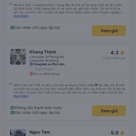
Review thật, k seeding Nhìn chung đây là nhà xe hài lòng nhất khi đi tuyến
SG Bình Định. Chất lượng đến từ xe sạch sẽ, gối mền thơm. Tài xế và lơ xe
lịch sự, vui tính. Với 1 tuyến về quê mà có được nhân viên chuyên nghiệp thế
này là điểm cộng lớn, thường chỉ đi mấy tuyến du lịch mới có. Về xe thì có
Xem thêm
cổng sạc usb c là điểm cộng, phù hợp với dây sạc bây giờ. Xe đón/trả nhiều
điểm dọc cung đường nên thuận tiện cho khách. Lần sau đi Bình Định nhất
định ủng hộ tiếp nhà xe này. Chúc chủ xe làm ăn phát đạt mua thêm nhiều
Xác nhận chỗ ngay lập tức
Xem giá
xe chạy thêm nhiều khung giờ nữa và nâng cao tiêu chuẩn tuyến. Nếu xét
điểm trừ thì chỉ có thgian trả khách, team VXR set lệch với thực tế
star_rate
Khang Thịnh
4.3
Limousine 24 Phòng Đôi
(2266 đánh giá)
Limousine 34 phòng
Cổng bến xe Phú Lâm
8 giờ 20 phút
Bến xe Miền Đông
Mình Cảm ơn T.Xế và phụ của nhà xe khang thịnh nhiều❤️ lần đầu em đi nhà
xe mình mà trong lúc em duy chuyển đến điểm đón của nhà xe. Em bị kẹt xe
trể giần 20 phút mà T.XẾ.và phụ xe vẫn đợi và rất vv thân thiện chứ hk hối
mình như những nhà xe khác. Xe mình đi là loại xe 24p đôi . xe có rèm kéo
Xem thêm
nên mình thấy rất là riêng tư và đầy đầy đủ tiện nghi .xe đi từ sài gòn về quy
nhơn xe dùng tới 3 trạm dùng chân .xe dùng 2 trạm để mn đi wc ở cây xăng
.và 1 trạm. Dùng cho mn ăn ún. Dù 2 trạm dùng ở cây xăng để xe nộp nhiên
Không cần thanh toán trước
Xem giá
liệu và cho mn đi wc nhưng nhà wc của cây xăng nhà xe này dùng rất chi là
Xác nhận chỗ ngay lập tức
sạch sẽ. Hk có mùi khó chiệu như những trạm khác. Mà hình như nhà xe này
chạy ra tới quãng ngãi.và trả khách dọc quốc lộ 1a Nên Rất là tiện cho mn
luôn😍 Mình đi chuyến xe mình hk chê chổ nào đc luôn.xe rất là mới luôn.
T.XẾ chạy rất em hk bị dồng như những xe khác❤️. Chúc nhà xe ngày càng
phát triển mạnh hơn🥰
star_rate
Ngọc Tám
5.0