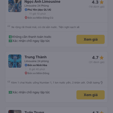
star_rate
Ngọc Ánh Limousine
4.3
Limousine 24 Phòng
(18 đánh giá)
Phú Yên (dọc QL1A)
11 giờ 10 phút
Bến xe Miền Đông Cũ
Xe rộng rãi thoải mái, có cbi sẵn nước. Tiện nghi sạch sẽ
Không cần thanh toán trước
Xem giá
Xác nhận chỗ ngay lập tức
star_rate
Trung Thành
4.7
Limousine 24 phòng
(31 đánh giá)
Bến xe Ninh Hòa
8 giờ 40 phút
Bến xe Miền Đông
Kèm 1 chai Nước uống Number 1, 1 lon nước yến, 2 khăn ướt. Chất lượng 👌
Xác nhận chỗ ngay lập tức
Xem giá
Tuấn Trung