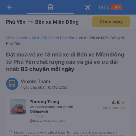
arrow_back
Tải app Vexere ngay!
Tải app Vexere
1.196
k
-30k
Mở app
Mở app
Nhận ưu đãi thành viên độc
-30k/ghế khi đặt vé máy bay qua
quyền
app
Phú Yên
Bến xe Miền Đông
Chọn ngày
Vé xe khách
xe đi Sài Gòn từ Phú Yên
xe đi Bến xe Miền Đông từ
Phú Yên
Đặt mua vé xe 18 nhà xe đi Bến xe Miền Đông
từ Phú Yên chất lượng cao và giá vé ưu đãi
nhất
: 83 chuyến mỗi ngày
Vexere Team
Ngày cập nhật: 10/08/2026
Phương Trang
4.8
Limousine giường nằm 34 chỗ
(4038 đánh giá)
Sông Hinh
12 giờ
Bến xe Miền Đông Mới
Excellent bus and very safe driving. To make this a 5-star experience, I