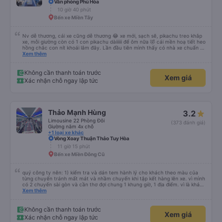
Văn phòng Phú Hòa
10 giờ 40 phút
Bến xe Miền Tây
Nv dễ thương, cái xe cũng dễ thương 😂 xe mới, sạch sẽ, pikachu treo khắp
xe, mỗi giường còn có 1 con pikachu dàiiiiii để ôm nữa 🤣 cái mền hoạ tiết heo
hồng chắc con nít khoái lắm đây. Lần đầu tiên mình thấy có nhà xe chuẩn bị
cả bàn chải đánh răng. Có 2 ông bà cụ lên xe còn được nv dẫn tới tận nơi để
Xem thêm
hỗ trợ, nói chung là chu đáo ah.
Không cần thanh toán trước
Xem giá
Xác nhận chỗ ngay lập tức
Thảo Mạnh Hùng
3.2
Limousine 22 Phòng Đôi
(373 đánh giá)
Giường nằm 4x chỗ
+1 loại xe khác
Vòng Xoay Thuận Thảo Tuy Hòa
11 giờ 15 phút
Bến xe Miền Đông Cũ
quý công ty nên: 1) kiểm tra và dán tem hành lý cho khách theo màu của
từng chuyến tránh mất mát và nhầm chuyến khi tập kết hàng lên xe. vì mình
có 2 chuyến sài gòn và cần thơ đợi chung 1 khung giờ, 1 địa điểm. vì là khách
thân thiết của quý công ty nên rất hài lòng và tin tưởng. tuy nhiên rất mong
Xem thêm
muốn đội ngũ nhân viên anh chị em nhà xe cùng nhau cải thiện ngày một
phát triển. 2) đồng nhất về cách giao tiếp và CSKH nhẹ nhàng, chu đáo nữa
thì chắc chắn quy công ty là nhà xe được yêu thích và lựa chọn số 1 quy
Không cần thanh toán trước
Xem giá
nhơn. rất cảm ơn quý anh chị em cty cũng như chị Thảo đã lắng nghe và
Xác nhận chỗ ngay lập tức
tiếp nhận. " khách hàng thân thiết nhiều năm của nhà xe từ thời sinh viên"