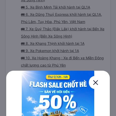
🚌 5. Xe Bình Minh Tải khởi hành tại QL1A
🚌 6. Xe Dũng Thuỷ Express khởi hành tại QL1A,
Phú Lâm, Tuy Hòa, Phú Yên, Việt Nam
🚌 7. Xe Quý Thảo (Đắk Lắk) khởi hành tại Bến Xe
Sông Hinh (Bến Xe Sông Hinh)
🚌 8. Xe Khang Thịnh khởi hành tại 1A
🚌 9. Xe Pokemon khởi hành tại 1A
🚌 10. Xe Hoàng Khang : Xe đi Bến xe Miền Đông
chất lượng cao từ Phú Yên
🚌 11. Xe Thảo Mạnh Hùng khởi hành tại Vòng
Xoay điểm giao QL1A và QL25
🚌 12. Xe Mạnh Hùng khởi hành tại Vòng Xoay
điểm giao QL1A và QL25
🚌 13. Xe Tân Long Sương khởi hành tại 227
Nguyễn Tất Thành, Phường 8 (Bến xe liên tỉnh
Tuy Hoà)