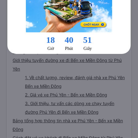
🚌 14. Xe Mạnh Hùng (Bình Định) khởi hành tại
Vòng Xoay điểm giao QL1A và QL25
🚌 15. Xe Hưng Ngọc khởi hành tại
Những câu hỏi thường gặp về tuyến xe từ Phú Yên đi
Bến xe Miền Đông
Thông tin tuyến đường
Giới thiệu tuyến đường xe đi Bến xe Miền Đông từ Phú
Yên
1. Về chất lượng, review, đánh giá nhà xe Phú Yên
Bến xe Miền Đông
2. Giá vé xe Phú Yên - Bến xe Miền Đông
3. Giới thiệu, tư vấn các dòng xe chạy tuyến
đường Phú Yên đi Bến xe Miền Đông
Bảng tổng hợp thông tin nhà xe Phú Yên - Bến xe Miền
Đông
Cách đặt vé xe khách đi Bến xe Miền Đông từ Phú Yên