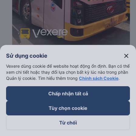
close
Sử dụng cookie
c. Lộ trình, giờ khởi hành và giờ kết thúc của xe khách
Ngọc Tám
Vexere dùng cookie để website hoạt động ổn định. Bạn có thể
xem chi tiết hoặc thay đổi lựa chọn bất kỳ lúc nào trong phần
Giờ xuất phát ở Phú Yên: 16:00, 17:00
Quản lý cookie. Tìm hiểu thêm trong
Chính sách Cookie
.
Giờ đến nơi ở Bến xe Miền Đông: 02:00, 03:00
Thời gian chạy từ Phú Yên đi Bến xe Miền Đông của
nhà xe
Ngọc Tám
khoảng: 10 giờ
Chấp nhận tất cả
d. Các điểm đón khách của nhà xe Ngọc Tám
Tùy chọn cookie
Bến xe Phong Niên
Sơn Hòa
Từ chối
e. Các điểm trả khách của nhà xe Ngọc Tám