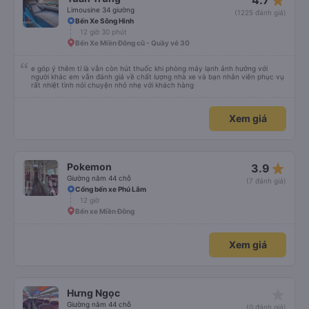
star_rate
4.7
Limousine 34 giường
(1225 đánh giá)
Bến Xe Sông Hinh
12 giờ 30 phút
Bến Xe Miền Đông cũ - Quầy vé 30
e góp ý thêm tí là vẫn còn hút thuốc khi phòng máy lạnh ảnh hưởng với
người khác em vẫn đánh giá về chất lượng nhà xe và bạn nhân viên phục vụ
rất nhiệt tình nói chuyện nhỏ nhẹ với khách hàng
Xem giá
star_rate
Pokemon
3.9
Giường nằm 44 chỗ
(7 đánh giá)
Cổng bến xe Phú Lâm
12 giờ
Bến xe Miền Đông
Xem giá
star_rate
Hưng Ngọc
Giường nằm 44 chỗ
(0 đánh giá)