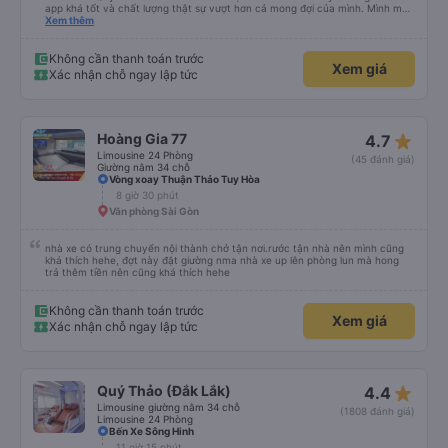
app khá tốt và chất lượng thật sự vượt hơn cả mong đợi của mình. Mình mua
giường đôi và vừa đủ cho 2 người. Nhân viên của nhà xe phải nói là siêu nhiệt
Xem thêm
tình và dễ thương. Trước chuyến đi mình có gọi cho bên tổng đài thì anh
nhân viên hỗ trợ mình nói chuyện siêu nhẹ nhàng và vui vẻ . Lúc mình lên xe
trung chuyển và lên xe lớn thì luôn hỗ trợ xách vali giùm tụi mình. Trên xe thì
Không cần thanh toán trước
Xem giá
có cả bánh và sữa miễn phí cho khách còn chuẩn bị cả thuốc say xe, dép,
Xác nhận chỗ ngay lập tức
mền, gối và đặc biệt là có gối ôm. Nchung là phải chấm nhà xe 10 sao mới
đủ !!!
star_rate
Hoàng Gia 77
4.7
Limousine 24 Phòng
(45 đánh giá)
Giường nằm 34 chỗ
Vòng xoay Thuận Thảo Tuy Hòa
8 giờ 30 phút
Văn phòng Sài Gòn
nhà xe có trung chuyển nội thành chở tận nơi.rước tận nhà nên mình cũng
khá thích hehe, đợt này đặt giường nma nhà xe up lên phòng lun mà hong
trả thêm tiền nên cũng khá thích hehe
Không cần thanh toán trước
Xem giá
Xác nhận chỗ ngay lập tức
star_rate
Quý Thảo (Đắk Lắk)
4.4
Limousine giường nằm 34 chỗ
(1808 đánh giá)
Limousine 24 Phòng
Bến Xe Sông Hinh
11 giờ 15 phút