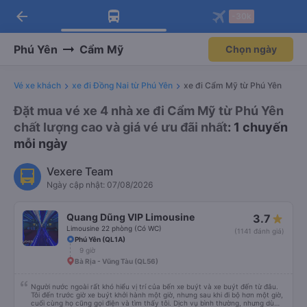
arrow_back
Tải app Vexere ngay!
Tải app Vexere
-30k
Mở app
Mở app
Nhận ưu đãi thành viên độc
-30k/ghế khi đặt vé máy bay qua
quyền
app
Phú Yên
Cẩm Mỹ
Chọn ngày
Vé xe khách
xe đi Đồng Nai từ Phú Yên
xe đi Cẩm Mỹ từ Phú Yên
Đặt mua vé xe 4 nhà xe đi Cẩm Mỹ từ Phú Yên
chất lượng cao và giá vé ưu đãi nhất
: 1 chuyến
mỗi ngày
Vexere Team
Ngày cập nhật: 07/08/2026
Quang Dũng VIP Limousine
3.7
Limousine 22 phòng (Có WC)
(1141 đánh giá)
Phú Yên (QL1A)
9 giờ
Bà Rịa - Vũng Tàu (QL56)
Người nước ngoài rất khó hiểu vị trí của bến xe buýt và xe buýt đến từ đâu.
Tôi đến trước giờ xe buýt khởi hành một giờ, nhưng sau khi đi bộ hơn một giờ,
cuối cùng họ cũng gọi điện và tìm thấy tôi. Dịch vụ bình thường, nhưng dù