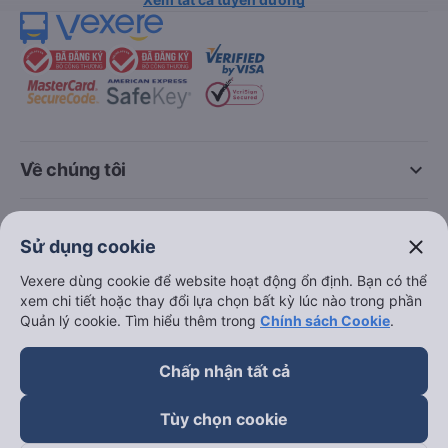
keyboard_arrow_down
Về chúng tôi
keyboard_arrow_down
Hỗ trợ
close
Sử dụng cookie
keyboard_arrow_down
Vexere dùng cookie để website hoạt động ổn định. Bạn có thể
Trở thành đối tác
xem chi tiết hoặc thay đổi lựa chọn bất kỳ lúc nào trong phần
Quản lý cookie. Tìm hiểu thêm trong
Chính sách Cookie
.
Đối tác thanh toán
Chấp nhận tất cả
Tùy chọn cookie