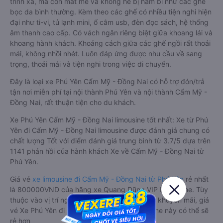
trình xa, mà còn mát mẻ và không hề bị hầm bí như các ghế
bọc da bình thường. Kèm theo các ghế có nhiều tiện nghi hiện
đại như ti-vi, tủ lạnh mini, ổ cắm usb, đèn đọc sách, hệ thống
âm thanh cao cấp. Có vách ngăn riêng biệt giữa khoang lái và
khoang hành khách. Khoảng cách giữa các ghế ngồi rất thoải
mái, không nhồi nhét. Luôn đáp ứng được nhu cầu về sang
trọng, thoải mái và tiện nghi trong việc di chuyển.
Đây là loại xe Phú Yên Cẩm Mỹ - Đồng Nai có hỗ trợ đón/trả
tận nơi miễn phí tại nội thành Phú Yên và nội thành Cẩm Mỹ -
Đồng Nai, rất thuận tiện cho du khách.
Xe Phú Yên Cẩm Mỹ - Đồng Nai limousine tốt nhất: Xe từ Phú
Yên đi Cẩm Mỹ - Đồng Nai limousine được đánh giá chung có
chất lượng Tốt với điểm đánh giá trung bình từ 3.7/5 dựa trên
1141 phản hồi của hành khách Xe về Cẩm Mỹ - Đồng Nai từ
Phú Yên.
Giá vé
xe limousine đi Cẩm Mỹ - Đồng Nai từ Phú Yên
rẻ nhất
là 800000VND của hãng xe Quang Dũng VIP Limousine. Tùy
thuộc vào vị trí ngồi của bạn và chương trình khuyến mãi, giá
vé Xe Phú Yên đi Cẩm Mỹ - Đồng Nai limousine này có thể sẽ
rẻ hơn