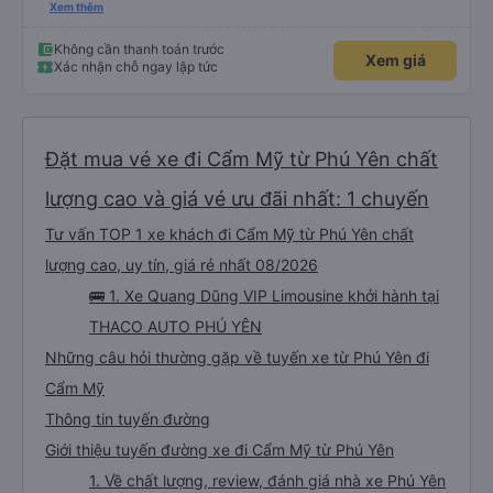
sao thì tôi ngủ ngon hơn ở khách sạn vì tôi rất thoải mái. Sẽ tuyệt hơn nếu
Xem thêm
tiếng còi xe bớt to hơn. Nhưng tôi thích nó nên tôi cho điểm tối đa. Cảm ơn
bạn rất nhiều.
Không cần thanh toán trước
Xem giá
Xác nhận chỗ ngay lập tức
Đặt mua vé xe đi Cẩm Mỹ từ Phú Yên chất
lượng cao và giá vé ưu đãi nhất: 1 chuyến
Tư vấn TOP 1 xe khách đi Cẩm Mỹ từ Phú Yên chất
lượng cao, uy tín, giá rẻ nhất 08/2026
🚌 1. Xe Quang Dũng VIP Limousine khởi hành tại
THACO AUTO PHÚ YÊN
Những câu hỏi thường gặp về tuyến xe từ Phú Yên đi
Cẩm Mỹ
Thông tin tuyến đường
Giới thiệu tuyến đường xe đi Cẩm Mỹ từ Phú Yên
1. Về chất lượng, review, đánh giá nhà xe Phú Yên