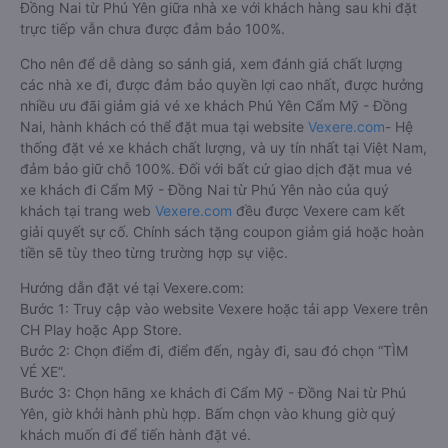
Đồng Nai từ Phú Yên giữa nhà xe với khách hàng sau khi đặt
trực tiếp vẫn chưa được đảm bảo 100%.
Cho nên để dễ dàng so sánh giá, xem đánh giá chất lượng
các nhà xe đi, được đảm bảo quyền lợi cao nhất, được hưởng
nhiều ưu đãi giảm giá vé xe khách Phú Yên Cẩm Mỹ - Đồng
Nai, hành khách có thể đặt mua tại website
Vexere.com
- Hệ
thống đặt vé xe khách chất lượng, và uy tín nhất tại Việt Nam,
đảm bảo giữ chỗ 100%. Đối với bất cứ giao dịch đặt mua vé
xe khách đi Cẩm Mỹ - Đồng Nai từ Phú Yên nào của quý
khách tại trang web
Vexere.com
đều được Vexere cam kết
giải quyết sự cố. Chính sách tặng coupon giảm giá hoặc hoàn
tiền sẽ tùy theo từng trường hợp sự việc.
Hướng dẫn đặt vé tại Vexere.com:
Bước 1: Truy cập vào website Vexere hoặc tải app Vexere trên
CH Play hoặc App Store.
Bước 2: Chọn điểm đi, điểm đến, ngày đi, sau đó chọn “TÌM
VÉ XE”.
Bước 3: Chọn hãng xe khách đi Cẩm Mỹ - Đồng Nai từ Phú
Yên, giờ khởi hành phù hợp. Bấm chọn vào khung giờ quý
khách muốn đi để tiến hành đặt vé.