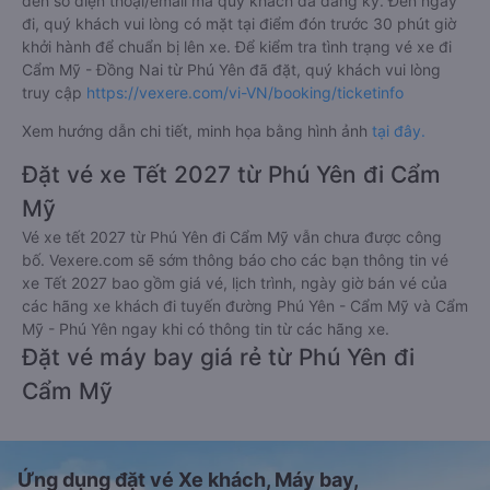
đến số điện thoại/email mà quý khách đã đăng ký. Đến ngày
đi, quý khách vui lòng có mặt tại điểm đón trước 30 phút giờ
khởi hành để chuẩn bị lên xe. Để kiểm tra tình trạng vé xe đi
Cẩm Mỹ - Đồng Nai từ Phú Yên đã đặt, quý khách vui lòng
truy cập
https://vexere.com/vi-VN/booking/ticketinfo
Xem hướng dẫn chi tiết, minh họa bằng hình ảnh
tại đây.
Đặt vé xe Tết 2027 từ Phú Yên đi Cẩm
Mỹ
Vé xe tết 2027 từ Phú Yên đi Cẩm Mỹ vẫn chưa được công
bố. Vexere.com sẽ sớm thông báo cho các bạn thông tin vé
xe Tết 2027 bao gồm giá vé, lịch trình, ngày giờ bán vé của
các hãng xe khách đi tuyến đường Phú Yên - Cẩm Mỹ và Cẩm
Mỹ - Phú Yên ngay khi có thông tin từ các hãng xe.
Đặt vé máy bay giá rẻ từ Phú Yên đi
Cẩm Mỹ
Ứng dụng đặt vé Xe khách, Máy bay,