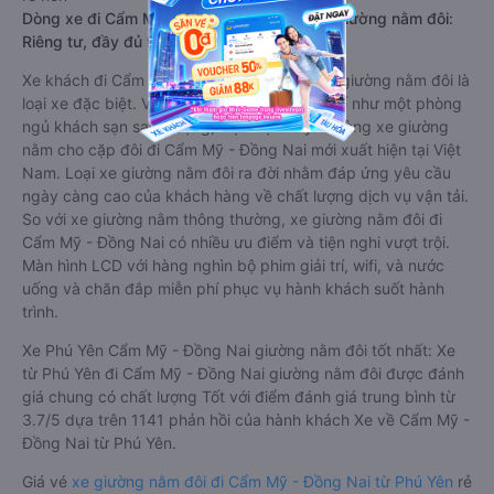
Dòng xe đi Cẩm Mỹ - Đồng Nai từ Phú Yên giường nằm đôi:
Riêng tư, đầy đủ tiện nghi
Xe khách đi Cẩm Mỹ - Đồng Nai từ Phú Yên giường nằm đôi là
loại xe đặc biệt. Với mỗi giường được thiết kế như một phòng
ngủ khách sạn sang trọng, hiện đại. Đây là dòng xe giường
nằm cho cặp đôi đi Cẩm Mỹ - Đồng Nai mới xuất hiện tại Việt
Nam. Loại xe giường nằm đôi ra đời nhằm đáp ứng yêu cầu
ngày càng cao của khách hàng về chất lượng dịch vụ vận tải.
So với xe giường nằm thông thường, xe giường nằm đôi đi
Cẩm Mỹ - Đồng Nai có nhiều ưu điểm và tiện nghi vượt trội.
Màn hình LCD với hàng nghìn bộ phim giải trí, wifi, và nước
uống và chăn đắp miễn phí phục vụ hành khách suốt hành
trình.
Xe Phú Yên Cẩm Mỹ - Đồng Nai giường nằm đôi tốt nhất: Xe
từ Phú Yên đi Cẩm Mỹ - Đồng Nai giường nằm đôi được đánh
giá chung có chất lượng Tốt với điểm đánh giá trung bình từ
3.7/5 dựa trên 1141 phản hồi của hành khách Xe về Cẩm Mỹ -
Đồng Nai từ Phú Yên.
Giá vé
xe giường nằm đôi đi Cẩm Mỹ - Đồng Nai từ Phú Yên
rẻ