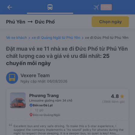
arrow_back
Tải app Vexere ngay!
Tải app Vexere
-30k
Mở app
Mở app
Nhận ưu đãi thành viên độc
-30k/ghế khi đặt vé máy bay qua
quyền
app
Phú Yên
Đức Phổ
Chọn ngày
Vé xe khách
xe đi Quảng Ngãi từ Phú Yên
xe đi Đức Phổ từ Phú Yên
Đặt mua vé xe 11 nhà xe đi Đức Phổ từ Phú Yên
chất lượng cao và giá vé ưu đãi nhất
: 25
chuyến mỗi ngày
Vexere Team
Ngày cập nhật: 06/08/2026
Phương Trang
4.8
Limousine giường nằm 34 chỗ
(3966 đánh giá)
Bến xe Đà Lạt
12 giờ
Bến xe Quảng Ngãi
Excellent bus and very safe driving. To make this a 5-star experience, I
suggest the company implements a "no sound" policy for phones during the
night to respect those sleeping. It is a sleeper bus, so quiet is key! Also,