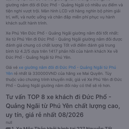
giường nằm đôi đi Đức Phổ - Quảng Ngãi có nhiều ưu điểm và
tiện nghi vượt trội. Màn hình LCD với hàng nghìn bộ phim giải
trí, wifi, và nước uống và chăn đắp miễn phí phục vụ hành
khách suốt hành trình.
Xe Phú Yên Đức Phổ - Quảng Ngãi giường nằm đôi tốt nhất:
Xe từ Phú Yên đi Đức Phổ - Quảng Ngãi giường nằm đôi được
đánh giá chung có chất lượng Tốt với điểm đánh giá trung
bình từ 4.2/5 dựa trên 1417 phản hồi của hành khách Xe về
Đức Phổ - Quảng Ngãi từ Phú Yên.
Giá vé
xe giường nằm đôi đi Đức Phổ - Quảng Ngãi từ Phú
Yên
rẻ nhất là 330000VND của hãng xe Mai Quyên. Tùy
thuộc vào chương trình khuyến mãi, giá vé Xe Phú Yên đi Đức
Phổ - Quảng Ngãi giường nằm đôi này có thể sẽ rẻ hơn.
Tư vấn TOP 8 xe khách đi Đức Phổ -
Quảng Ngãi từ Phú Yên chất lượng cao,
uy tín, giá rẻ nhất 08/2026
null
🚌 1. Xe Mộc Thảo khởi hành tại 227 Nguyễn Tất