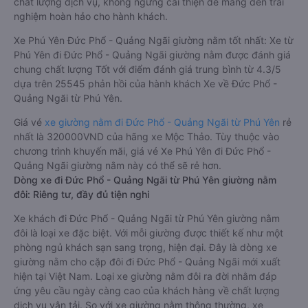
chất lượng dịch vụ, không ngừng cải thiện để mang đến trải
nghiệm hoàn hảo cho hành khách.
Xe Phú Yên Đức Phổ - Quảng Ngãi giường nằm tốt nhất: Xe từ
Phú Yên đi Đức Phổ - Quảng Ngãi giường nằm được đánh giá
chung chất lượng Tốt với điểm đánh giá trung bình từ 4.3/5
dựa trên 25545 phản hồi của hành khách Xe về Đức Phổ -
Quảng Ngãi từ Phú Yên.
Giá vé
xe giường nằm đi Đức Phổ - Quảng Ngãi từ Phú Yên
rẻ
nhất là 320000VND của hãng xe Mộc Thảo. Tùy thuộc vào
chương trình khuyến mãi, giá vé Xe Phú Yên đi Đức Phổ -
Quảng Ngãi giường nằm này có thể sẽ rẻ hơn.
Dòng xe đi Đức Phổ - Quảng Ngãi từ Phú Yên giường nằm
đôi: Riêng tư, đầy đủ tiện nghi
Xe khách đi Đức Phổ - Quảng Ngãi từ Phú Yên giường nằm
đôi là loại xe đặc biệt. Với mỗi giường được thiết kế như một
phòng ngủ khách sạn sang trọng, hiện đại. Đây là dòng xe
giường nằm cho cặp đôi đi Đức Phổ - Quảng Ngãi mới xuất
hiện tại Việt Nam. Loại xe giường nằm đôi ra đời nhằm đáp
ứng yêu cầu ngày càng cao của khách hàng về chất lượng
dịch vụ vận tải. So với xe giường nằm thông thường, xe