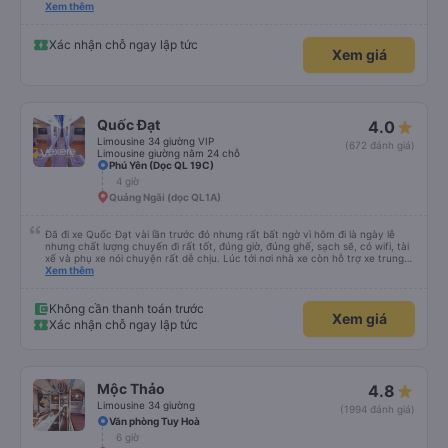
please display the Wi-Fi password clearly inside the cabin for convenience. I
Xem thêm
would definitely ride with them again! -------------- ​ Xe chất lượng tốt và
tài xế lái xe rất an toàn. Để dịch vụ hoàn hảo hơn, tôi góp ý nhà xe nên có
quy định rõ ràng về việc giữ im lặng (tắt âm thanh điện thoại) vào ban đêm
Xác nhận chỗ ngay lập tức
Xem giá
để tránh làm phiền hành khách khác ngủ. Ngoài ra, nhà xe nên dán sẵn mật
khẩu Wi-Fi trong xe để hành khách dễ dàng sử dụng. Tôi vẫn sẽ tiếp tục ủng
hộ nhà xe trong tương lai!
Quốc Đạt
4.0
Limousine 34 giường VIP
(672 đánh giá)
Limousine giường nằm 24 chỗ
Phú Yên (Dọc QL 19C)
4 giờ
Quảng Ngãi (dọc QL1A)
Đã đi xe Quốc Đạt vài lần trước đó nhưng rất bất ngờ vì hôm đi là ngày lễ
nhưng chất lượng chuyến đi rất tốt, đúng giờ, đúng ghế, sạch sẽ, có wifi, tài
xế và phụ xe nói chuyện rất dễ chịu. Lúc tới nơi nhà xe còn hỗ trợ xe trung
chuyển tới tận nhà. 10đ cho nhà xe, hy vọng nhà xe duy trì được chất lượng
Xem thêm
này. Cảm ơn
Không cần thanh toán trước
Xem giá
Xác nhận chỗ ngay lập tức
Mộc Thảo
4.8
Limousine 34 giường
(1994 đánh giá)
Văn phòng Tuy Hoà
6 giờ