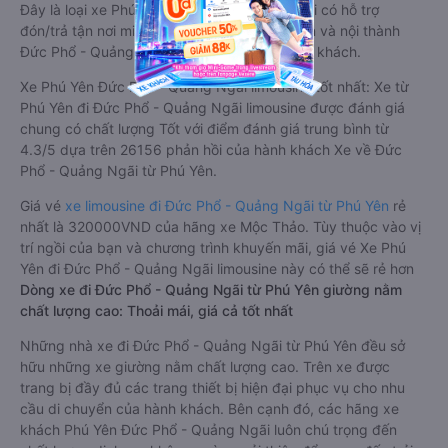
Đây là loại xe Phú Yên Đức Phổ - Quảng Ngãi có hỗ trợ
đón/trả tận nơi miễn phí tại nội thành Phú Yên và nội thành
Đức Phổ - Quảng Ngãi, rất thuận tiện cho du khách.
Xe Phú Yên Đức Phổ - Quảng Ngãi limousine tốt nhất: Xe từ
Phú Yên đi Đức Phổ - Quảng Ngãi limousine được đánh giá
chung có chất lượng Tốt với điểm đánh giá trung bình từ
4.3/5 dựa trên 26156 phản hồi của hành khách Xe về Đức
Phổ - Quảng Ngãi từ Phú Yên.
Giá vé
xe limousine đi Đức Phổ - Quảng Ngãi từ Phú Yên
rẻ
nhất là 320000VND của hãng xe Mộc Thảo. Tùy thuộc vào vị
trí ngồi của bạn và chương trình khuyến mãi, giá vé Xe Phú
Yên đi Đức Phổ - Quảng Ngãi limousine này có thể sẽ rẻ hơn
Dòng xe đi Đức Phổ - Quảng Ngãi từ Phú Yên giường nằm
chất lượng cao: Thoải mái, giá cả tốt nhất
Những nhà xe đi Đức Phổ - Quảng Ngãi từ Phú Yên đều sở
hữu những xe giường nằm chất lượng cao. Trên xe được
trang bị đầy đủ các trang thiết bị hiện đại phục vụ cho nhu
cầu di chuyển của hành khách. Bên cạnh đó, các hãng xe
khách Phú Yên Đức Phổ - Quảng Ngãi luôn chú trọng đến