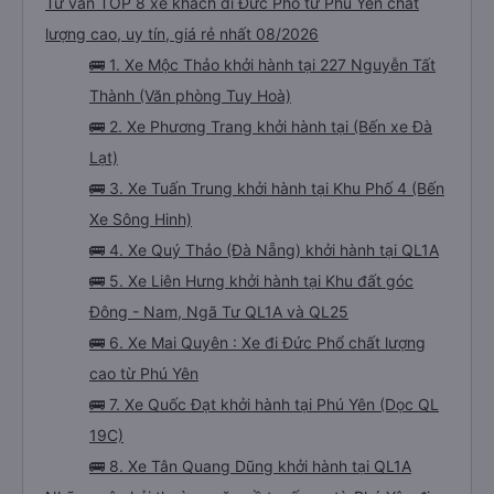
Tư vấn TOP 8 xe khách đi Đức Phổ từ Phú Yên chất
lượng cao, uy tín, giá rẻ nhất 08/2026
🚌 1. Xe Mộc Thảo khởi hành tại 227 Nguyễn Tất
Thành (Văn phòng Tuy Hoà)
🚌 2. Xe Phương Trang khởi hành tại (Bến xe Đà
Lạt)
🚌 3. Xe Tuấn Trung khởi hành tại Khu Phố 4 (Bến
Xe Sông Hinh)
🚌 4. Xe Quý Thảo (Đà Nẵng) khởi hành tại QL1A
🚌 5. Xe Liên Hưng khởi hành tại Khu đất góc
Đông - Nam, Ngã Tư QL1A và QL25
🚌 6. Xe Mai Quyên : Xe đi Đức Phổ chất lượng
cao từ Phú Yên
🚌 7. Xe Quốc Đạt khởi hành tại Phú Yên (Dọc QL
19C)
🚌 8. Xe Tân Quang Dũng khởi hành tại QL1A