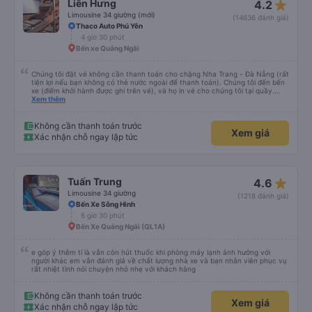
star_rate
Liên Hưng
4.2
Limousine 34 giường (mới)
(14636 đánh giá)
Thaco Auto Phú Yên
4 giờ 30 phút
Bến xe Quảng Ngãi
Chúng tôi đặt vé không cần thanh toán cho chặng Nha Trang - Đà Nẵng (rất
tiện lợi nếu bạn không có thẻ nước ngoài để thanh toán). Chúng tôi đến bến
xe (điểm khởi hành được ghi trên vé), và họ in vé cho chúng tôi tại quầy.
Chúng tôi cũng quyết định mua vé chiều về trực tiếp tại quầy, vì giá vé trên
Xem thêm
ứng dụng cũng giống nhau. Đầu tiên, chúng tôi đi xe buýt nhỏ đến điểm hẹn,
sau đó chuyển sang xe giường nằm. Tôi khuyên bạn nên mang theo áo len
ấm hoặc áo khoác mỏng, vì thỉnh thoảng trời khá lạnh, và chăn mền thì hơi
Không cần thanh toán trước
Xem giá
cũ, nhưng vẫn có sẵn. Cổng USB để sạc điện thoại hoạt động tốt, và có giấy
Xác nhận chỗ ngay lập tức
vệ sinh. Mọi thứ khá sạch sẽ. Chúng tôi trở về từ Đà Nẵng (bến xe Đà Nẵng,
Nhà ga B2, Lối ra 8) trên một loại xe buýt khác với ba hàng ghế ngả. Xe ít
rộng rãi hơn, nhưng vẫn khá thoải mái và tốt hơn nhiều so với một chuyến đi
8-10 tiếng ngồi một chỗ. Chúng tôi cũng dừng lại gần Nha Trang và sau đó
được đưa đến ga bằng xe buýt nhỏ. Họ cũng vận chuyển hàng hóa trong
star_rate
Tuấn Trung
4.6
suốt chuyến đi, và có thể sẽ có những điểm dừng chân. Tôi khuyên bạn nên
chọn công ty này và đặt chỗ ngồi VIP.
Limousine 34 giường
(1218 đánh giá)
Bến Xe Sông Hinh
6 giờ 30 phút
Bến Xe Quảng Ngãi (QL1A)
e góp ý thêm tí là vẫn còn hút thuốc khi phòng máy lạnh ảnh hưởng với
người khác em vẫn đánh giá về chất lượng nhà xe và bạn nhân viên phục vụ
rất nhiệt tình nói chuyện nhỏ nhẹ với khách hàng
Không cần thanh toán trước
Xem giá
Xác nhận chỗ ngay lập tức