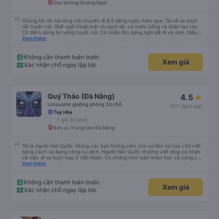
Dọc đường Quảng Ngãi
Chúng tôi rất hài lòng với chuyến đi 8,5 tiếng ngày hôm qua. Tài xế xe buýt
rất tuyệt vời. Ghế ngồi thoải mái và sạch sẽ, có nước uống và khăn lau tay.
Có điểm dừng ăn uống tuyệt vời. Có nhiều lần dừng nghỉ để đi vệ sinh. Điều
duy nhất tôi muốn đề xuất để cải thiện là cho phép thanh toán bằng thẻ
Xem thêm
nước ngoài khi đặt vé trên ứng dụng.
Không cần thanh toán trước
Xem giá
Xác nhận chỗ ngay lập tức
Quý Thảo (Đà Nẵng)
4.5
Limousine giường phòng 24 chỗ
(611 đánh giá)
Tuy Hòa
7 giờ 30 phút
Bến xe Trung tâm Đà Nẵng
Tôi là người Hàn Quốc. Mong các bạn thông cảm cho sự khó xử của chữ viết
bằng cách sử dụng công cụ dịch. Người Hàn Quốc thường viết blog cá nhân
về việc đi xe buýt ngủ ở Việt Nam. Có những bình luận khen hay và cũng có
những bình luận khen vất vả nên tôi đã rất lo lắng. Đó là một sự lo lắng vô
Xem thêm
ích. Rất thoải mái và thoải mái. Bên trong xe buýt sạch sẽ, tài xế rất thân
thiện. Gối và chăn nệm cũng sạch và thơm nữa. Mình đề cử bài này. 제 리뷰
를 보시게 되는 한국분들께 정보를 드리자면 저는 다낭에서 꾸이년가는 버스를 탔습
Không cần thanh toán trước
Xem giá
니다. 같은 회사라도 버스마다 퀄리티가 다른지는 모르겠는데, 제가 탄 버스는 쾌적
Xác nhận chỗ ngay lập tức
하고 좋았어요. 자리 넓찍하고 베개 이불 깨끗합니다. 뭐 경적소리야 베트남에서는
익숙해져야 하는 문화일거같구요. 기사님 친절하시구요, 버스 안에서 담배 안피시구
요. 다른 승객들도 버스안에서 담배피는 사람 없어요 휴게소에 들렀다 갈때도 저 있
는지 없는지 체크해보고 출발하시네요. 다만 키173 기준 다리를 쭉 펴지는 못해요.
뭐 전 새우자세가 편해서 불만은 없었습니다 : )