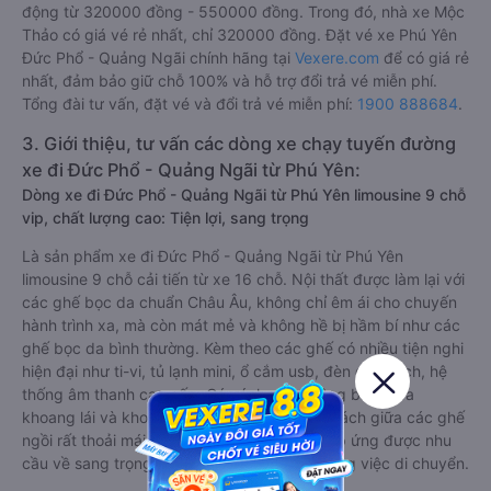
động từ 320000 đồng - 550000 đồng. Trong đó, nhà xe Mộc
Thảo có giá vé rẻ nhất, chỉ 320000 đồng. Đặt vé xe Phú Yên
Đức Phổ - Quảng Ngãi chính hãng tại
Vexere.com
để có giá rẻ
nhất, đảm bảo giữ chỗ 100% và hỗ trợ đổi trả vé miễn phí.
Tổng đài tư vấn, đặt vé và đổi trả vé miễn phí:
1900 888684
.
3. Giới thiệu, tư vấn các dòng xe chạy tuyến đường
xe đi Đức Phổ - Quảng Ngãi từ Phú Yên:
Dòng xe đi Đức Phổ - Quảng Ngãi từ Phú Yên limousine 9 chỗ
vip, chất lượng cao: Tiện lợi, sang trọng
Là sản phẩm xe đi Đức Phổ - Quảng Ngãi từ Phú Yên
limousine 9 chỗ cải tiến từ xe 16 chỗ. Nội thất được làm lại với
các ghế bọc da chuẩn Châu Âu, không chỉ êm ái cho chuyến
hành trình xa, mà còn mát mẻ và không hề bị hầm bí như các
ghế bọc da bình thường. Kèm theo các ghế có nhiều tiện nghi
hiện đại như ti-vi, tủ lạnh mini, ổ cắm usb, đèn đọc sách, hệ
thống âm thanh cao cấp. Có vách ngăn riêng biệt giữa
khoang lái và khoang hành khách. Khoảng cách giữa các ghế
ngồi rất thoải mái, không nhồi nhét. Luôn đáp ứng được nhu
cầu về sang trọng, thoải mái và tiện nghi trong việc di chuyển.