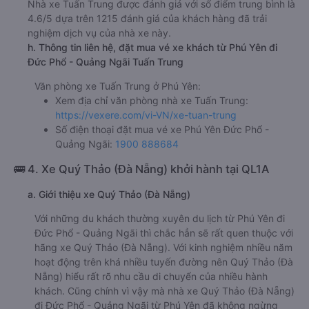
Nhà xe Tuấn Trung được đánh giá với số điểm trung bình là
4.6/5 dựa trên 1215 đánh giá của khách hàng đã trải
nghiệm dịch vụ của nhà xe này.
h. Thông tin liên hệ, đặt mua vé xe khách từ Phú Yên đi
Đức Phổ - Quảng Ngãi Tuấn Trung
Văn phòng xe Tuấn Trung ở Phú Yên:
Xem địa chỉ văn phòng nhà xe Tuấn Trung:
https://vexere.com/vi-VN/xe-tuan-trung
Số điện thoại đặt mua vé xe Phú Yên Đức Phổ -
Quảng Ngãi:
1900 888684
🚌 4. Xe Quý Thảo (Đà Nẵng) khởi hành tại QL1A
a. Giới thiệu xe Quý Thảo (Đà Nẵng)
Với những du khách thường xuyên du lịch từ Phú Yên đi
Đức Phổ - Quảng Ngãi thì chắc hẳn sẽ rất quen thuộc với
hãng xe Quý Thảo (Đà Nẵng). Với kinh nghiệm nhiều năm
hoạt động trên khá nhiều tuyến đường nên Quý Thảo (Đà
Nẵng) hiểu rất rõ nhu cầu di chuyển của nhiều hành
khách. Cũng chính vì vậy mà nhà xe Quý Thảo (Đà Nẵng)
đi Đức Phổ - Quảng Ngãi từ Phú Yên đã không ngừng