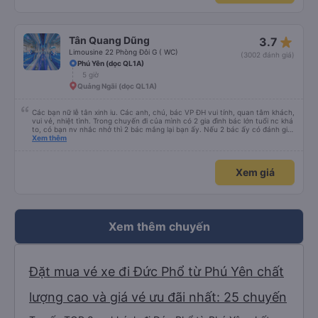
star_rate
Tân Quang Dũng
3.7
Limousine 22 Phòng Đôi G ( WC)
(3002 đánh giá)
Phú Yên (dọc QL1A)
5 giờ
Quảng Ngãi (dọc QL1A)
Các bạn nữ lễ tân xinh iu. Các anh, chú, bác VP ĐH vui tính, quan tâm khách,
vui vẻ, nhiệt tình. Trong chuyến đi của mình có 2 gia đình bác lớn tuổi nc khá
to, có bạn nv nhắc nhở thì 2 bác mắng lại bạn ấy. Nếu 2 bác ấy có đánh giá
xấu thì mình ngược lại nha. Bạn ấy nhắc nhở rất đúng. 2 bác nói rất to. To
Xem thêm
đến lỗi mình ngủ còn mơ được câu chuyện các bác nói với nhau xuất hiện
trong giấc mơ của mình luôn. Nên nếu bạn ấy bị phản ánh thì đừng trừ lương
bạn ấy nha. Nếu bạn ấy bị trừ thì bảo bạn ấy liên hệ sđt của mình, mình hỗ
Xem giá
trợ ạ. Số mình đuôi 666, chuyến ĐH-NT ngày 16/1. À các bạn nữ lễ tân xinh
iu còn đổi cho mình phòng đơn sang đôi xong còn note là (một mình) yêu
luôn. Nhưng phòng đôi mà nằm một thì mỗi lần xe rẽ 1 cái là ✈️ Ít đi xe khách
nhưng đủ để đánh giá 10/10.
Xem thêm chuyến
Đặt mua vé xe đi Đức Phổ từ Phú Yên chất
lượng cao và giá vé ưu đãi nhất: 25 chuyến