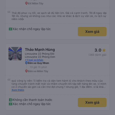
BX Miền Tây
Thái độ phục vụ tốt, xe sạch sẽ đủ tiện ích. Giá cả cạnh tranh. Tôi đi ngay dịp
Tết ÂL nhưng vé không cao như các nhà xe khác & dịch vụ vẫn ok, nv lịch sự
niềm nở👍
Xác nhận chỗ ngay lập tức
Xem giá
Thảo Mạnh Hùng
3.0
Limousine 22 Phòng Đôi
(365 đánh giá)
Limousine 22 Phòng Đơn
+1 loại xe khác
Bến xe Quy Nhơn
13 giờ 15 phút
Bến xe Miền Tây
quý công ty nên: 1) kiểm tra và dán tem hành lý cho khách theo màu của
từng chuyến tránh mất mát và nhầm chuyến khi tập kết hàng lên xe. vì mình
có 2 chuyến sài gòn và cần thơ đợi chung 1 khung giờ, 1 địa điểm. vì là khách
thân thiết của quý công ty nên rất hài lòng và tin tưởng. tuy nhiên rất mong
Xem thêm
muốn đội ngũ nhân viên anh chị em nhà xe cùng nhau cải thiện ngày một
phát triển. 2) đồng nhất về cách giao tiếp và CSKH nhẹ nhàng, chu đáo nữa
thì chắc chắn quy công ty là nhà xe được yêu thích và lựa chọn số 1 quy
Không cần thanh toán trước
Xem giá
nhơn. rất cảm ơn quý anh chị em cty cũng như chị Thảo đã lắng nghe và
Xác nhận chỗ ngay lập tức
tiếp nhận. " khách hàng thân thiết nhiều năm của nhà xe từ thời sinh viên"