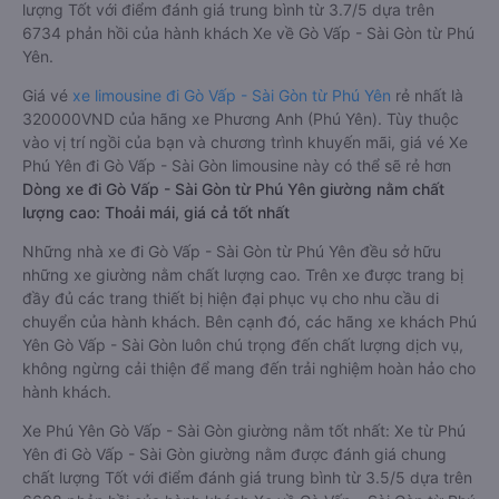
lượng Tốt với điểm đánh giá trung bình từ 3.7/5 dựa trên
6734 phản hồi của hành khách Xe về Gò Vấp - Sài Gòn từ Phú
Yên.
Giá vé
xe limousine đi Gò Vấp - Sài Gòn từ Phú Yên
rẻ nhất là
320000VND của hãng xe Phương Anh (Phú Yên). Tùy thuộc
vào vị trí ngồi của bạn và chương trình khuyến mãi, giá vé Xe
Phú Yên đi Gò Vấp - Sài Gòn limousine này có thể sẽ rẻ hơn
Dòng xe đi Gò Vấp - Sài Gòn từ Phú Yên giường nằm chất
lượng cao: Thoải mái, giá cả tốt nhất
Những nhà xe đi Gò Vấp - Sài Gòn từ Phú Yên đều sở hữu
những xe giường nằm chất lượng cao. Trên xe được trang bị
đầy đủ các trang thiết bị hiện đại phục vụ cho nhu cầu di
chuyển của hành khách. Bên cạnh đó, các hãng xe khách Phú
Yên Gò Vấp - Sài Gòn luôn chú trọng đến chất lượng dịch vụ,
không ngừng cải thiện để mang đến trải nghiệm hoàn hảo cho
hành khách.
Xe Phú Yên Gò Vấp - Sài Gòn giường nằm tốt nhất: Xe từ Phú
Yên đi Gò Vấp - Sài Gòn giường nằm được đánh giá chung
chất lượng Tốt với điểm đánh giá trung bình từ 3.5/5 dựa trên