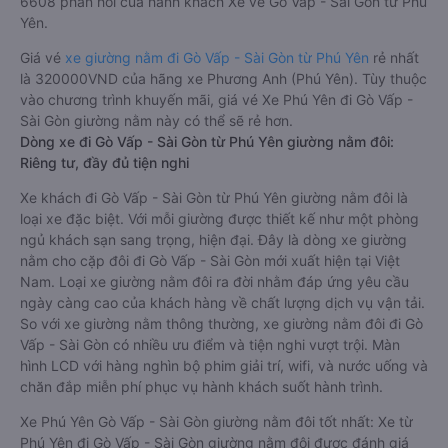
6608 phản hồi của hành khách Xe về Gò Vấp - Sài Gòn từ Phú
Yên.
Giá vé
xe giường nằm đi Gò Vấp - Sài Gòn từ Phú Yên
rẻ nhất
là 320000VND của hãng xe Phương Anh (Phú Yên). Tùy thuộc
vào chương trình khuyến mãi, giá vé Xe Phú Yên đi Gò Vấp -
Sài Gòn giường nằm này có thể sẽ rẻ hơn.
Dòng xe đi Gò Vấp - Sài Gòn từ Phú Yên giường nằm đôi:
Riêng tư, đầy đủ tiện nghi
Xe khách đi Gò Vấp - Sài Gòn từ Phú Yên giường nằm đôi là
loại xe đặc biệt. Với mỗi giường được thiết kế như một phòng
ngủ khách sạn sang trọng, hiện đại. Đây là dòng xe giường
nằm cho cặp đôi đi Gò Vấp - Sài Gòn mới xuất hiện tại Việt
Nam. Loại xe giường nằm đôi ra đời nhằm đáp ứng yêu cầu
ngày càng cao của khách hàng về chất lượng dịch vụ vận tải.
So với xe giường nằm thông thường, xe giường nằm đôi đi Gò
Vấp - Sài Gòn có nhiều ưu điểm và tiện nghi vượt trội. Màn
hình LCD với hàng nghìn bộ phim giải trí, wifi, và nước uống và
chăn đắp miễn phí phục vụ hành khách suốt hành trình.
Xe Phú Yên Gò Vấp - Sài Gòn giường nằm đôi tốt nhất: Xe từ
Phú Yên đi Gò Vấp - Sài Gòn giường nằm đôi được đánh giá