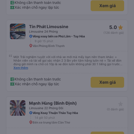
Không cần thanh toán trước
Xem giá
Xác nhận chỗ ngay lập tức
star_rate
Tín Phát Limousine
5.0
Limousine 24 Phòng
(126 đánh giá)
Vòng xoay bến xe Phú Lâm - Tuy Hòa
9 giờ 15 phút
Văn Phòng Bình Thạnh
Một Trãi nghiệm tuyệt vời với nhà xe mới mà mấy bạn nên tham khảo: +
Nhân viên và tài xế gọi xác nhận 2 3 lần yên tâm hẵng luôn nè + Tài xế đón
đúng giờ mình ra chờ có 10p là xe đón luôn không phải 30 1 tiếng gọi trước
đợi cực + Xe mới, xịn, thơm và Đặt biệt là cực kỳ ưng mền gối trên xe luôn
Xem thêm
nha. Bình thường toàn gối da nằm đau cả cổ mà đây gối này nhà xe đổi hết
luôn qua gối dạng lông êm cực. + Giường rộng cực kỳ, có móc treo dép ở
trên không bị vướng chân như các xe khác mình từng đi + Tài xế lơ xe nhiệt
Không cần thanh toán trước
Xem giá
tình hỗ trợ hỏi đón trả cực bao nhiệt tình nhẹ nhàn luôn nha + Trên xe còn
Xác nhận chỗ ngay lập tức
có bánh nước, khăn lạnh. Tới trạm tài xế còn tinh ý chuẩn bị thêm khăn lạnh
ở trạm dừng nữa. 10đ cho sự tinh tế của nhà xe nha.
star_rate
Mạnh Hùng (Bình Định)
Limousine 22 Phòng Đôi
(0 đánh giá)
Vòng Xoay Thuận Thảo Tuy Hòa
14 giờ 50 phút
Bến xe trung tâm Cần Thơ