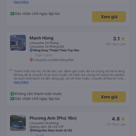
please display the Wi-Fi password clearly inside the cabin for convenience. I
Xem thêm
would definitely ride with them again! -------------- ​ Xe chất lượng tốt và
tài xế lái xe rất an toàn. Để dịch vụ hoàn hảo hơn, tôi góp ý nhà xe nên có
quy định rõ ràng về việc giữ im lặng (tắt âm thanh điện thoại) vào ban đêm
Xác nhận chỗ ngay lập tức
Xem giá
để tránh làm phiền hành khách khác ngủ. Ngoài ra, nhà xe nên dán sẵn mật
khẩu Wi-Fi trong xe để hành khách dễ dàng sử dụng. Tôi vẫn sẽ tiếp tục ủng
hộ nhà xe trong tương lai!
Mạnh Hùng
3.1
Limousine 24 Phòng
(381 đánh giá)
Limousine 24 Phòng Đôi
Vòng Xoay Thuận Thảo Tuy Hòa
8 giờ 5 phút
Cổng Bến xe Miền Đông Mới
Thành thật mà nói, tôi đã đọc các đánh giá trước đó và chúng tôi hơi lo lắng.
Nhưng đó là chuyến đi xe buýt tuyệt vời nhất mà chúng tôi từng trải nghiệm.
Xe buýt khởi hành và đến đúng giờ, tài xế thân thiện, chuyến đi khá ổn (mặc
dù vẫn hơi xóc, nhưng đó là đặc trưng của Việt Nam ^^), và chỗ ngồi thoải
Xem thêm
mái. Chúng tôi thực sự rất hài lòng.
Không cần thanh toán trước
Xem giá
Xác nhận chỗ ngay lập tức
Phương Anh (Phú Yên)
4.8
Limousine 24 phòng
(47 đánh giá)
Giường nằm 34 chỗ VIP
Đông Hòa (Dọc Quốc lộ 1A)
10 giờ