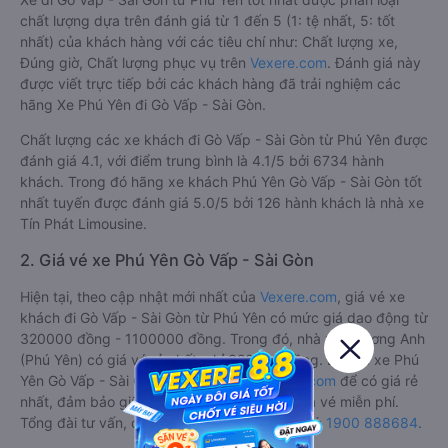
chất lượng dựa trên đánh giá từ 1 đến 5 (1: tệ nhất, 5: tốt
nhất) của khách hàng với các tiêu chí như: Chất lượng xe,
Đúng giờ, Chất lượng phục vụ trên
Vexere.com
. Đánh giá này
được viết trực tiếp bởi các khách hàng đã trải nghiệm các
hãng Xe Phú Yên đi Gò Vấp - Sài Gòn.
Chất lượng các xe khách đi Gò Vấp - Sài Gòn từ Phú Yên được
đánh giá 4.1, với điểm trung bình là 4.1/5 bởi 6734 hành
khách. Trong đó hãng xe khách Phú Yên Gò Vấp - Sài Gòn tốt
nhất tuyến được đánh giá 5.0/5 bởi 126 hành khách là nhà xe
Tín Phát Limousine.
2. Giá vé xe Phú Yên Gò Vấp - Sài Gòn
Hiện tại, theo cập nhật mới nhất của
Vexere.com
, giá vé xe
khách đi Gò Vấp - Sài Gòn từ Phú Yên có mức giá dao động từ
320000 đồng - 1100000 đồng. Trong đó, nhà xe Phương Anh
(Phú Yên) có giá vé rẻ nhất, chỉ 320000 đồng. Đặt vé xe Phú
Yên Gò Vấp - Sài Gòn chính hãng tại
Vexere.com
để có giá rẻ
nhất, đảm bảo giữ chỗ 100% và hỗ trợ đổi trả vé miễn phí.
Tổng đài tư vấn, đặt vé và đổi trả vé miễn phí:
1900 888684
.