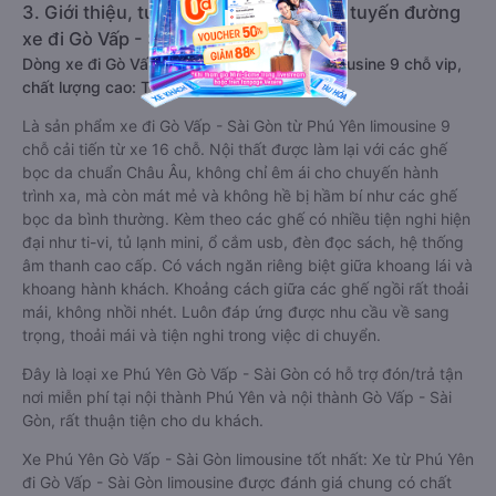
3. Giới thiệu, tư vấn các dòng xe chạy tuyến đường
xe đi Gò Vấp - Sài Gòn từ Phú Yên:
Dòng xe đi Gò Vấp - Sài Gòn từ Phú Yên limousine 9 chỗ vip,
chất lượng cao: Tiện lợi, sang trọng
Là sản phẩm xe đi Gò Vấp - Sài Gòn từ Phú Yên limousine 9
chỗ cải tiến từ xe 16 chỗ. Nội thất được làm lại với các ghế
bọc da chuẩn Châu Âu, không chỉ êm ái cho chuyến hành
trình xa, mà còn mát mẻ và không hề bị hầm bí như các ghế
bọc da bình thường. Kèm theo các ghế có nhiều tiện nghi hiện
đại như ti-vi, tủ lạnh mini, ổ cắm usb, đèn đọc sách, hệ thống
âm thanh cao cấp. Có vách ngăn riêng biệt giữa khoang lái và
khoang hành khách. Khoảng cách giữa các ghế ngồi rất thoải
mái, không nhồi nhét. Luôn đáp ứng được nhu cầu về sang
trọng, thoải mái và tiện nghi trong việc di chuyển.
Đây là loại xe Phú Yên Gò Vấp - Sài Gòn có hỗ trợ đón/trả tận
nơi miễn phí tại nội thành Phú Yên và nội thành Gò Vấp - Sài
Gòn, rất thuận tiện cho du khách.
Xe Phú Yên Gò Vấp - Sài Gòn limousine tốt nhất: Xe từ Phú Yên
đi Gò Vấp - Sài Gòn limousine được đánh giá chung có chất