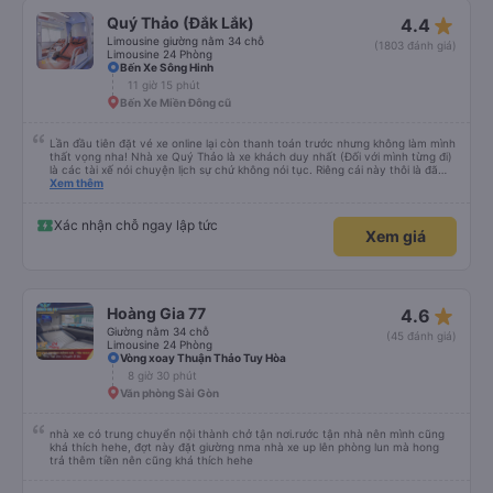
star_rate
Quý Thảo (Đắk Lắk)
4.4
Limousine giường nằm 34 chỗ
(1803 đánh giá)
Limousine 24 Phòng
Bến Xe Sông Hinh
11 giờ 15 phút
Bến Xe Miền Đông cũ
Lần đầu tiên đặt vé xe online lại còn thanh toán trước nhưng không làm mình
thất vọng nha! Nhà xe Quý Thảo là xe khách duy nhất (Đối với mình từng đi)
là các tài xế nói chuyện lịch sự chứ không nói tục. Riêng cái này thôi là đã
đánh giá 5 sao rồi. Chú tài xế còn uống pepsi rất dễ thương chứ không có
Xem thêm
hút thuốc phè phè như các xe khác. Đón trả đúng điểm. Được nằm đúng
giường đã đặt. Nói chung 10 điểm.
Xác nhận chỗ ngay lập tức
Xem giá
star_rate
Hoàng Gia 77
4.6
Giường nằm 34 chỗ
(45 đánh giá)
Limousine 24 Phòng
Vòng xoay Thuận Thảo Tuy Hòa
8 giờ 30 phút
Văn phòng Sài Gòn
nhà xe có trung chuyển nội thành chở tận nơi.rước tận nhà nên mình cũng
khá thích hehe, đợt này đặt giường nma nhà xe up lên phòng lun mà hong
trả thêm tiền nên cũng khá thích hehe