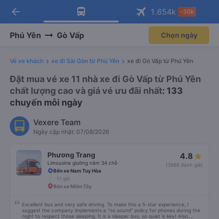
arrow_back
Tải app Vexere ngay!
Tải app Vexere
1.654
k
-30k
Mở app
Mở app
Nhận ưu đãi thành viên độc
-30k/ghế khi đặt vé máy bay qua
quyền
app
Phú Yên
Gò Vấp
Chọn ngày
Vé xe khách
xe đi Sài Gòn từ Phú Yên
xe đi Gò Vấp từ Phú Yên
Đặt mua vé xe 11 nhà xe đi Gò Vấp từ Phú Yên
chất lượng cao và giá vé ưu đãi nhất
: 133
chuyến mỗi ngày
Vexere Team
Ngày cập nhật: 07/08/2026
Phương Trang
4.8
Limousine giường nằm 34 chỗ
(3966 đánh giá)
Bến xe Nam Tuy Hòa
11 giờ
Bến xe Miền Tây
Excellent bus and very safe driving. To make this a 5-star experience, I
suggest the company implements a "no sound" policy for phones during the
night to respect those sleeping. It is a sleeper bus, so quiet is key! Also,