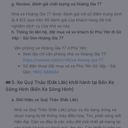
g. Review, đánh giá chất lượng xe Hoàng Gia 77
Nhà xe Hoàng Gia 77 được đánh giá với số điểm trung bình
là 4.6/5 dựa trên 45 đánh giá của khách hàng đã trải
nghiệm dịch vụ của nhà xe này.
h. Thông tin liên hệ, đặt mua vé xe khách từ Phú Yên đi Gò
Vấp - Sài Gòn Hoàng Gia 77
Văn phòng xe Hoàng Gia 77 ở Phú Yên:
Xem địa chỉ văn phòng nhà xe Hoàng Gia 77:
https://vexere.com/vi-VN/xe-hoang-gia-77
Số điện thoại đặt mua vé xe Phú Yên Gò Vấp - Sài
Gòn:
1900 888684
🚌 5. Xe Quý Thảo (Đắk Lắk) khởi hành tại Bến Xe
Sông Hinh (Bến Xe Sông Hinh)
a. Giới thiệu xe Quý Thảo (Đắk Lắk)
Nhà xe Quý Thảo (Đắk Lắk) phục vụ đa dạng dòng xe
được trang bị hệ thống máy điều hòa, Tivi, phát sóng wifi
hiện đại. Dàn xe đều là các mẫu đời mới nhất sẽ mang lại
cho hành khách sự thoải mái, êm dịu. Các thiết bị trên xe