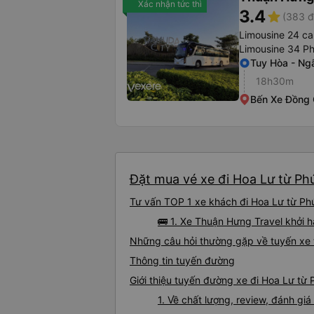
Xác nhận tức thì
3.4
star
(383 đ
Limousine 24 ca
Limousine 34 P
Tuy Hòa - Ng
18h30m
Bến Xe Đồng 
Đặt mua vé xe đi Hoa Lư từ Phú
Tư vấn TOP 1 xe khách đi Hoa Lư từ Phú
🚌 1. Xe Thuận Hưng Travel khởi h
Những câu hỏi thường gặp về tuyến xe 
Thông tin tuyến đường
Giới thiệu tuyến đường xe đi Hoa Lư từ 
1. Về chất lượng, review, đánh gi