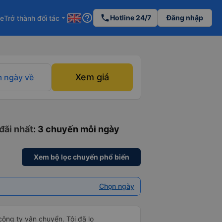
help_outline
phone
Hotline 24/7
Đăng nhập
re
Trở thành đối tác
arrow_drop_down
Xem giá
 ngày về
đãi nhất
: 3 chuyến mỗi ngày
Xem bộ lọc chuyến phổ biến
Chọn ngày
công ty vận chuyển. Tôi đã lo