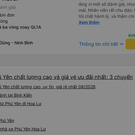
lắng vì một số đánh giá, nhưn
ánh giá)
mái. Nhân viên rất chu đáo: 
bin đơn
tôi chất hành lý, và thậm ch
hòng
trừ duy nhất là xe buýt đến 
Xem thêm
ã ba vòng xoay QL1A
khởi hành, giống như tôi, nê
ra nếu tôi đến đúng giờ ghi t
KH
lòng với chuyến đi và tôi rất
Gừng - Ninh Bình
keyboard_arrow_down
Thông tin chi tiết
 Yên chất lượng cao và giá vé ưu đãi nhất: 3 chuyến
 Yên chất lượng cao, uy tín, giá rẻ nhất 08/2026
ành tại Bình Kiến
từ Phú Yên đi Hoa Lư
Phú Yên
á nhà xe Phú Yên Hoa Lư