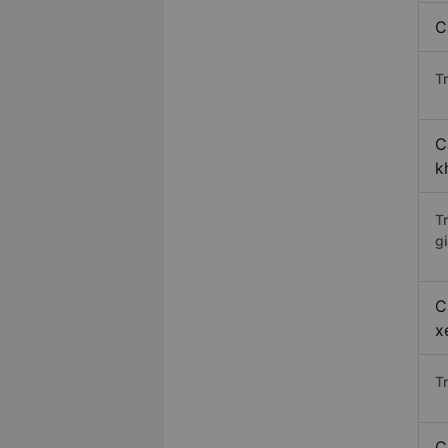
C
Tr
C
k
T
gi
C
x
T
C