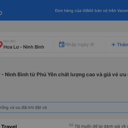
Đơn hàng của tôi
Mở bán vé trên Vexe
fo
Nơi đến
add
Nhập ngày đi
Thêm
 - Ninh Bình từ Phú Yên chất lượng cao và giá vé ưu 
rống và ưu đãi khi đặt vé
 Travel
Tôi muốn để lại đánh giá về 