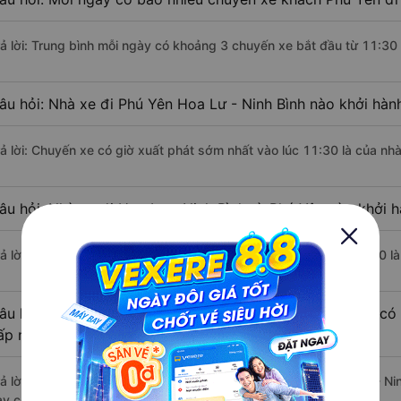
rả lời: Trung bình mỗi ngày có khoảng 3 chuyến xe bắt đầu từ 11:30
âu hỏi: Nhà xe đi Phú Yên Hoa Lư - Ninh Bình nào khởi hàn
rả lời: Chuyến xe có giờ xuất phát sớm nhất vào lúc 11:30 là của nh
âu hỏi: Nhà xe đi Hoa Lư - Ninh Bình từ Phú Yên nào khởi h
rả lời: Chuyến xe có giờ xuất phát trễ (muộn) nhất là vào lúc 16:30 
âu hỏi: Review xe đi Hoa Lư - Ninh Bình từ Phú Yên nào có 
ấp nhất?
rả lời: Tạm thời chưa đủ review để đánh giá có nhà xe đi Hoa Lư - N
ày có chất lượng xuất sắc.