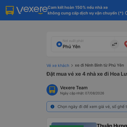
Cam kết hoàn 150% nếu nhà xe

không cung cấp dịch vụ vận chuyển (*)
in
Nơi xuất phát
import_export
xe đi Ninh Bình từ Phú Yên
Vé xe khách
Đặt mua vé xe 4 nhà xe đi Hoa Lư
Vexere Team
Ngày cập nhật: 07/08/2026
Chọn ngày đi để xem giá vé, số ghế t
info
Thuận Hưng