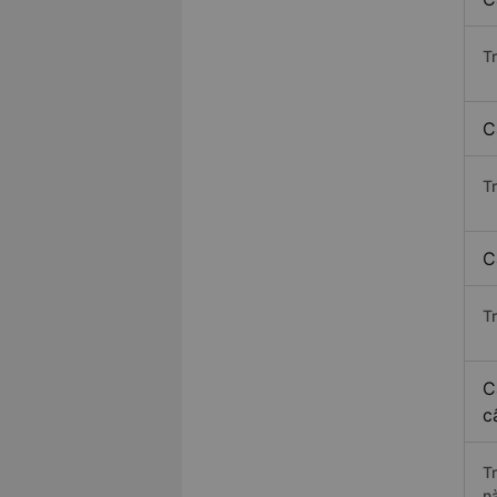
T
C
T
C
T
C
c
T
n