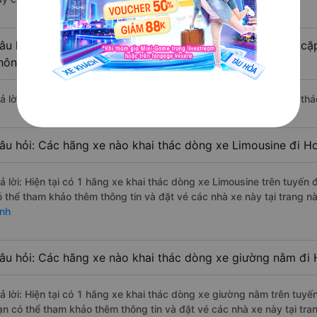
âu hỏi: Có loại xe Phú Yên Hoa Lư - Ninh Bình dành cho cặ
hông?
rả lời: Hiện tại chưa có nhà xe nào có loại xe giường nằm đôi khai th
âu hỏi: Các hãng xe nào khai thác dòng xe Limousine đi Ho
rả lời: Hiện tại có 1 hãng xe khai thác dòng xe Limousine trên tuyế
ó thể tham khảo thêm thông tin và đặt vé các nhà xe này tại trang nà
ình
âu hỏi: Các hãng xe nào khai thác dòng xe giường nằm đi 
rả lời: Hiện tại có 1 hãng xe khai thác dòng xe giường nằm trên tuy
ạn có thể tham khảo thêm thông tin và đặt vé các nhà xe này tại tra