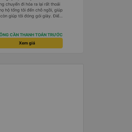
g chuyến đi hóa ra lại rất thoải
họ hộ tống tôi đến chỗ ngồi, giúp
í còn giúp tôi đóng gói giày. Điểm
sớm hơn một tiếng so với giờ
n tôi không biết chuyện gì sẽ xảy
rên vé. Nhìn chung, tôi rất hài
ÔNG CẦN THANH TOÁN TRƯỚC
 vui vì đã chọn công ty này.
Xem giá