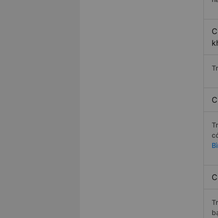
C
k
T
C
T
c
B
C
T
b