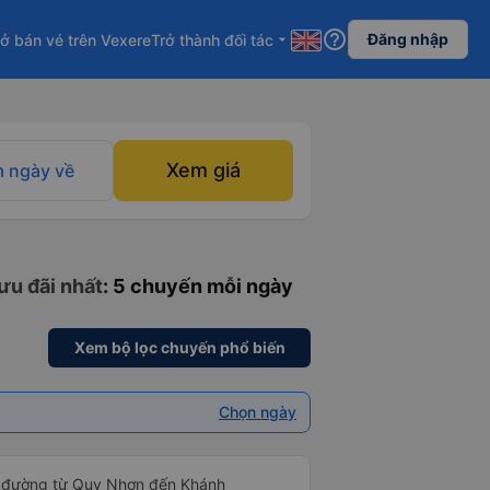
help_outline
Đăng nhập
ở bán vé trên Vexere
Trở thành đối tác
arrow_drop_down
Xem giá
 ngày về
ưu đãi nhất
: 5 chuyến mỗi ngày
Xem bộ lọc chuyến phổ biến
Chọn ngày
g đường từ Quy Nhơn đến Khánh