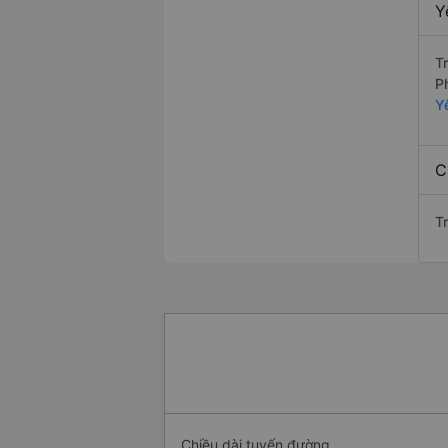
Y
T
P
Y
C
Tr
Chiều dài tuyến đường