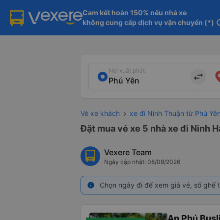
Cam kết hoàn 150% nếu nhà xe

không cung cấp dịch vụ vận chuyển (*)
in
Nơi xuất phát
import_export
Vé xe khách
xe đi Ninh Thuận từ Phú Yê
Đặt mua vé xe 5 nhà xe đi Ninh H
Vexere Team
Ngày cập nhật: 08/08/2026
Chọn ngày đi để xem giá vé, số ghế t
info
An Phú Busl