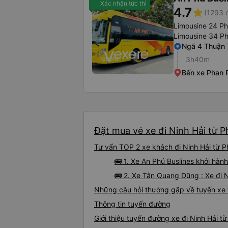
Xác nhận tức thì
4.7
star
(1293 
Limousine 24 P
Limousine 34 P
Ngã 4 Thuận 
3h40m
Bến xe Phan 
Đặt mua vé xe đi Ninh Hải từ P
Tư vấn TOP 2 xe khách đi Ninh Hải từ Ph
🚌 1. Xe An Phú Buslines khởi hàn
🚌 2. Xe Tân Quang Dũng : Xe đi 
Những câu hỏi thường gặp về tuyến xe t
Thông tin tuyến đường
Giới thiệu tuyến đường xe đi Ninh Hải t