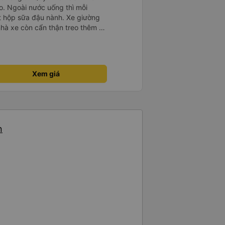
o. Ngoài nước uống thì mỗi
 hộp sữa đậu nành. Xe giường
hà xe còn cẩn thận treo thêm ở
để đựng chai nước uống tránh
hông phóng nhanh vượt ẩu. Dù lúc
hững xe chỉ đón những khách đã
h ngoài (với số tiền bỏ ra cho
Xem giá
 rất tốt)
n