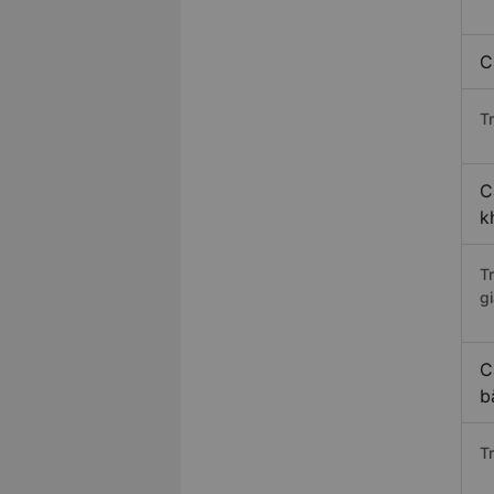
C
Tr
C
k
T
gi
C
b
T