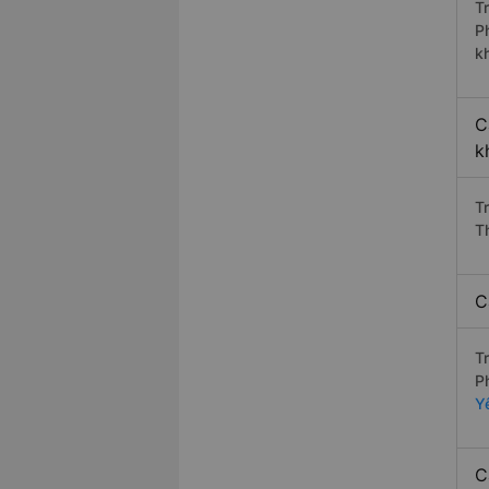
T
P
k
C
k
T
T
C
T
P
Y
C