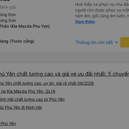
Hoà thấy xe phục vụ chu đá
đánh giá)
người còn được phục vụ một
hòng Đơn
nằm êm, gối cũng êm luôn, n
hòng Đơn
mỗi giường một cái giỏ nhỏ 
Xem thêm
Thảo (Kia Mazda Phu Yen)
rớt. Lái xe chạy an toàn, k
đi xe trống rất nhiều chỗ n
đặt xe trước, không đón khác
Rang (Trước cổng)
keyboard_arrow_down
Thông tin chi tiết
tuyến đường như vậy thì thấy
hú Yên chất lượng cao và giá vé ưu đãi nhất: 5 chuyế
ú Yên chất lượng cao, uy tín, giá rẻ nhất 08/2026
h tại Kia Mazda Phú Yên, QL1A
Ninh Hải chất lượng cao từ Phú Yên
ừ Phú Yên đi Ninh Hải
ừ Phú Yên