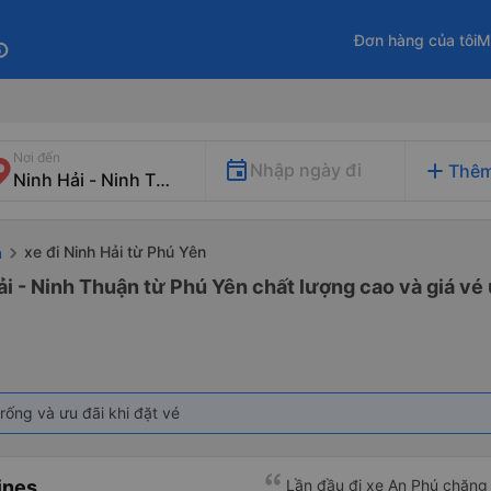
Đơn hàng của tôi
M
fo
Nơi đến
add
Nhập ngày đi
Thêm
xe đi Ninh Hải từ Phú Yên
n
ải - Ninh Thuận từ Phú Yên chất lượng cao và giá vé 
rống và ưu đãi khi đặt vé
ines
Lần đầu đi xe An Phú chặn