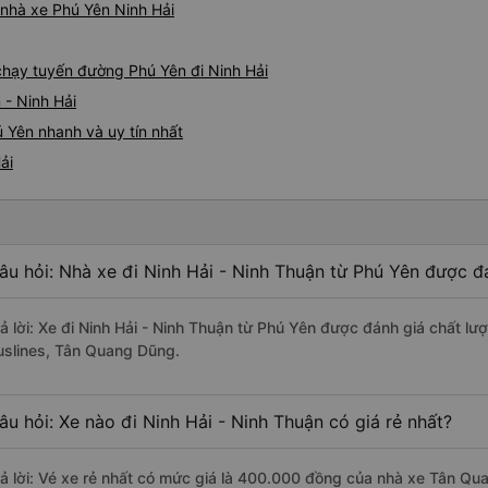
á nhà xe Phú Yên Ninh Hải
 chạy tuyến đường Phú Yên đi Ninh Hải
 - Ninh Hải
 Yên nhanh và uy tín nhất
ải
âu hỏi: Nhà xe đi Ninh Hải - Ninh Thuận từ Phú Yên được đá
rả lời: Xe đi Ninh Hải - Ninh Thuận từ Phú Yên được đánh giá chất lư
uslines, Tân Quang Dũng.
âu hỏi: Xe nào đi Ninh Hải - Ninh Thuận có giá rẻ nhất?
rả lời: Vé xe rẻ nhất có mức giá là 400.000 đồng của nhà xe Tân Qu