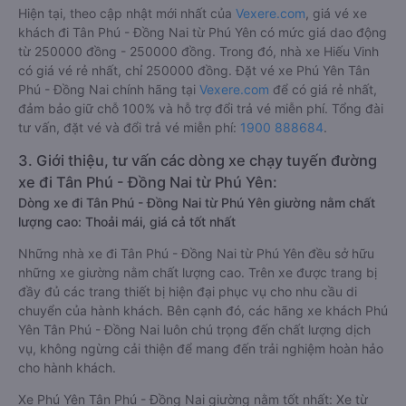
Hiện tại, theo cập nhật mới nhất của
Vexere.com
, giá vé xe
khách đi Tân Phú - Đồng Nai từ Phú Yên có mức giá dao động
từ 250000 đồng - 250000 đồng. Trong đó, nhà xe Hiếu Vinh
có giá vé rẻ nhất, chỉ 250000 đồng. Đặt vé xe Phú Yên Tân
Phú - Đồng Nai chính hãng tại
Vexere.com
để có giá rẻ nhất,
đảm bảo giữ chỗ 100% và hỗ trợ đổi trả vé miễn phí. Tổng đài
tư vấn, đặt vé và đổi trả vé miễn phí:
1900 888684
.
3. Giới thiệu, tư vấn các dòng xe chạy tuyến đường
xe đi Tân Phú - Đồng Nai từ Phú Yên:
Dòng xe đi Tân Phú - Đồng Nai từ Phú Yên giường nằm chất
lượng cao: Thoải mái, giá cả tốt nhất
Những nhà xe đi Tân Phú - Đồng Nai từ Phú Yên đều sở hữu
những xe giường nằm chất lượng cao. Trên xe được trang bị
đầy đủ các trang thiết bị hiện đại phục vụ cho nhu cầu di
chuyển của hành khách. Bên cạnh đó, các hãng xe khách Phú
Yên Tân Phú - Đồng Nai luôn chú trọng đến chất lượng dịch
vụ, không ngừng cải thiện để mang đến trải nghiệm hoàn hảo
cho hành khách.
Xe Phú Yên Tân Phú - Đồng Nai giường nằm tốt nhất: Xe từ