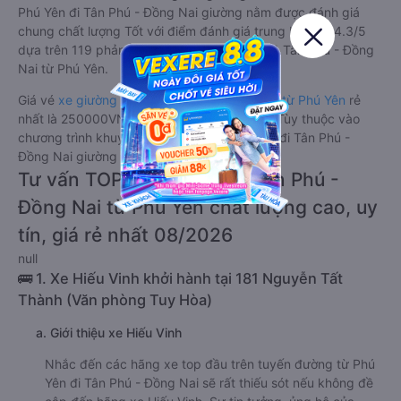
Phú Yên đi Tân Phú - Đồng Nai giường nằm được đánh giá
chung chất lượng Tốt với điểm đánh giá trung bình từ 4.3/5
dựa trên 119 phản hồi của hành khách Xe về Tân Phú - Đồng
Nai từ Phú Yên.
Giá vé
xe giường nằm đi Tân Phú - Đồng Nai từ Phú Yên
rẻ
nhất là 250000VND của hãng xe Hiếu Vinh. Tùy thuộc vào
chương trình khuyến mãi, giá vé Xe Phú Yên đi Tân Phú -
Đồng Nai giường nằm này có thể sẽ rẻ hơn.
Tư vấn TOP 1 xe khách đi Tân Phú -
Đồng Nai từ Phú Yên chất lượng cao, uy
tín, giá rẻ nhất 08/2026
null
🚌 1. Xe Hiếu Vinh khởi hành tại 181 Nguyễn Tất
Thành (Văn phòng Tuy Hòa)
a. Giới thiệu xe Hiếu Vinh
Nhắc đến các hãng xe top đầu trên tuyến đường từ Phú
Yên đi Tân Phú - Đồng Nai sẽ rất thiếu sót nếu không đề