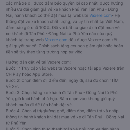
các nhà xe đi, được đảm bảo quyền lợi cao nhất, được hưởng
nhiều ưu đãi giảm giá vé xe khách Phú Yên Tân Phú - Đồng
Nai, hành khách có thể đặt mua tại website
Vexere.com
- Hệ
thống đặt vé xe khách chất lượng, và uy tín nhất tại Việt Nam,
đảm bảo giữ chỗ 100%. Đối với bất cứ giao dịch đặt mua vé
xe khách đi Tân Phú - Đồng Nai từ Phú Yên nào của quý
khách tại trang web
Vexere.com
đều được Vexere cam kết
giải quyết sự cố. Chính sách tặng coupon giảm giá hoặc hoàn
tiền sẽ tùy theo từng trường hợp sự việc.
Hướng dẫn đặt vé tại Vexere.com:
Bước 1: Truy cập vào website Vexere hoặc tải app Vexere trên
CH Play hoặc App Store.
Bước 2: Chọn điểm đi, điểm đến, ngày đi, sau đó chọn “TÌM
VÉ XE”.
Bước 3: Chọn hãng xe khách đi Tân Phú - Đồng Nai từ Phú
Yên, giờ khởi hành phù hợp. Bấm chọn vào khung giờ quý
khách muốn đi để tiến hành đặt vé.
Bước 4: Chọn vị trí/giường ghế, điểm đón, điểm trả và nhập
thông tin hành khách khi đặt mua vé xe đi Tân Phú - Đồng Nai
từ Phú Yên
Bước 5: Chọn hình thức thanh toán vé phù hợp và tiến hành