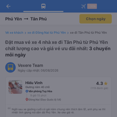
arrow_back
Tải app Vexere ngay!
Tải app Vexere
-30k
Mở app
Mở app
Nhận ưu đãi thành viên độc
-30k/ghế khi đặt vé máy bay qua
quyền
app
Phú Yên
Tân Phú
Chọn ngày
Vé xe khách
xe đi Đồng Nai từ Phú Yên
xe đi Tân Phú từ Phú Yên
Đặt mua vé xe 4 nhà xe đi Tân Phú từ Phú Yên
chất lượng cao và giá vé ưu đãi nhất
: 3 chuyến
mỗi ngày
Vexere Team
Ngày cập nhật: 06/08/2026
Hiếu Vinh
4.3
Giường nằm 40 chỗ
(119 đánh giá)
Văn phòng Tuy Hòa
9 giờ 15 phút
Đồng Nai (Dọc Quốc lộ 1A)
Ngồi sau xe giường cuối có gái nằm chung nên thích lắm 🤣, anh phụ xe thì
nhiệt tình giọng nói dân dã Phú Yên. Xe oke giá rẻ.