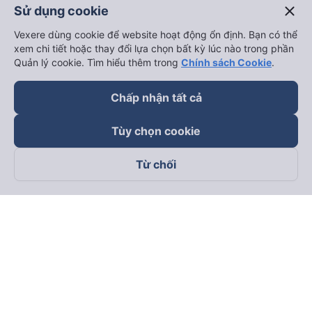
close
Sử dụng cookie
Vexere dùng cookie để website hoạt động ổn định. Bạn có thể
xem chi tiết hoặc thay đổi lựa chọn bất kỳ lúc nào trong phần
Quản lý cookie. Tìm hiểu thêm trong
Chính sách Cookie
.
Chấp nhận tất cả
Tùy chọn cookie
Từ chối
Theo dõi chúng tôi trên
Facebook
Tiktok
Youtube
Công ty TNHH Thương Mại Dịch Vụ Vexere
Địa chỉ đăng ký kinh doanh: 8C Chữ Đồng Tử, Phường Tân
Sơn Nhất, TP. Hồ Chí Minh, Việt Nam
Địa chỉ
:
Lầu 2, toà nhà H3 Circo Hoàng Diệu, 384 Hoàng Diệu,